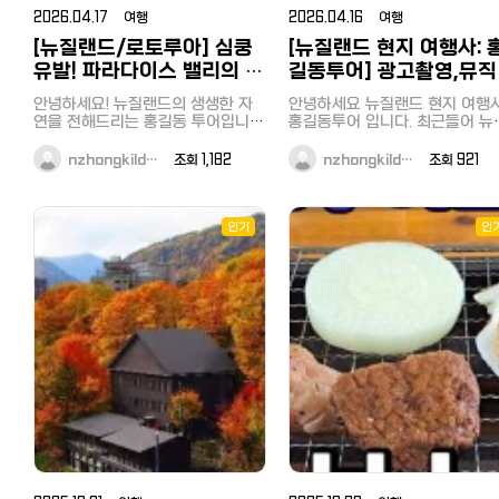
도 면세가 가능하며, 본 쿠폰의 대상
터 매칭 — 입장 순서대로 우선 
2026.04.17 여행
2026.04.16 여행
입니다. ※외국공관 등 (대사관) 면세
3. 매장 방문 또는 배달(우버이츠
는 대상에서 제외됩니다. 【대상 점
[뉴질랜드/로토루아] 심쿵
[뉴질랜드 현지 여행사: 
마에칸 등) 4. 솔직한 피드백 1개
포】 일본 내 돈키호테, APITA,
식대 환급 (절차 간단, 매칭 전 안
유발! 파라다이스 밸리의 귀
길동투어] 광고촬영,뮤직
PIAGO (일부 점포 제외) 【이용 방
지금이 유리한 이유: 1기는 소수 
여운 동물 친구들 (with 홍
디오,다큐멘터리 그리고 
법】 ① 이하의 쿠폰 배너를 클릭하
예만. 입장 순서 = 우선순위(전부
안녕하세요! 뉴질랜드의 생생한 자
안녕하세요 뉴질랜드 현지 여행사
면, 쿠폰 화면으로 이동합니다. ② 쿠
길동 투어)
수지역 방문은 홍길동투
록). 인원 차면 게시글 내려갑니다
연을 전해드리는 홍길동 투어입니
홍길동투어 입니다. 최근들어 뉴질
폰 화면을 계산 시, 직원에게 제시해
입장 후 한 줄만: 입장시각 / 거주
다. 오늘은 로토루아에서 가장 '힐
와 함께…
랜드로 뮤직비디오및 광고 촬영
주시길 바랍니다. ③ 마지막으로「사
(区) / 닉네임(영어) 예) 0609 /
링'되는 장소, 파라다이스 밸리 스프
오는 일이 많아졌었는데요 태연,그
nzhongkild…
조회 1,182
nzhongkild…
조회 921
용」버튼을 누릅니다. ※고객님께 스
링스(Paradise Valley Springs)의
주쿠 / Tom (지역 구분용, 한 번
리고 마마무의 뮤직비디오를 뉴
마트폰(휴대폰)의 조작을 부탁드리
귀여운 동물 주인공들을 소개할게
합류: 한국인 → 카카오톡 오픈채팅
드에서 촬영하면서 한동안 뉴질랜드
고 있습니다. 【주의사항】 본 쿠폰은,
요. 동물 좋아하는 분들이라면 눈을
https://open.kakao.com/o/
에 대한 관심이 뜨겁기도 했었는
세금 불포함 10,000엔 이상 면세로
뗄 수 없는 시간이 될 거예요! 1. 눈망
이미 그전에 아빠어디가, VJ특공대,
인기
일본인·외국인 → LINE 오픈챗 
인
구매 시 1회에 한해 유효합니다. 또
울이 예쁜 '다마사슴(Fallow Deer)'
캐시미어 화보촬영까지 뉴질랜드의
プンチャット「TOKYO TASTE
한, 이하의 상품은 할인 대상에서 제
파라다이스 밸리에 들어서면 가장
풍경을 담아간 TV프로그램들이
CREW ????????」
외되며, 할인 조건에는 포함되지 않
먼저 우리를 반겨주는 친구들입니
희 홍길동투어와 함께 했다는거 
https://line.me/ti/g2/WV
으므로, 미리 양해 부탁드립니다.
다! 사진 속 아이들 좀 보세요. 점박
고계시나요 ? 많은 경력의 베테랑
q1t_XTMCq4BT639MZq3d
【할인 대상 외 상품】 술, 담배,
이 무늬가 매력적인 이 사슴들은 정
가이드분들과 오랜 경력의 저희 
utm_source=invitation&amp
POSA 카드, 단품 100,000엔(세금
말 순하고 호기심이 많답니다. 홍길
장님을 믿고 현지 코디를 맡겨주
※ 카카오톡을 쓰지 않으시는 분
불포함) 이상의 상품 및 가격 제한이
동 투어 포인트: 저희 투어와 함께하
어요~ 뉴질랜드의 대자연을 느끼며
LINE으로 입장하셔도 됩니다. 편하
있는 상품 등 쿠폰은 반드시 결제 시
시면 현장에서 직접 먹이 주기 체험
신나는 시간을 보냈던 '아빠어디가
신 채널로 입장해주세요. 문의:
제시해 주시길 바랍니다. 결제 후, 쿠
을 하실 수 있어요. 손바닥에 먹이를
팀 ! 현장에 함께 하셨던 저희 사장
tokyotastecrew@gmail.com
폰을 제시하는 경우에는 사용이 불
놓으면 사슴들이 조심스럽게 다가와
님도 송종국,윤민수,이종혁씨와 
가하오니 양해 부탁드립니다. 캡쳐
먹는 그 느낌! 아이들은 물론 어른들
께 인증샷을 남기기도 했는데 사진
(스크린샷) 이미지는 사용할 수 없습
도 금방 사슴의 매력에 푹 빠지게 된
뒤로 보이는 배경이 정말 아름답
니다. 다른 할인이나 서비스, majica
답니다. 2. 뉴질랜드에서 만나는 '밀
? vj 특공대가 뉴질랜드에 방문했을
카드와 함께 사용할 수 없습니다. 2.
림의 왕' 사자 뉴질랜드의 청정 자연
때도 저희 홍길동 투어가 함께였습
마츠모토 키요시 드럭스토어 일본
속에서 사자를 본다는 것, 상상해 보
니다. ^^ 로토루아, 그리고 와이토모,