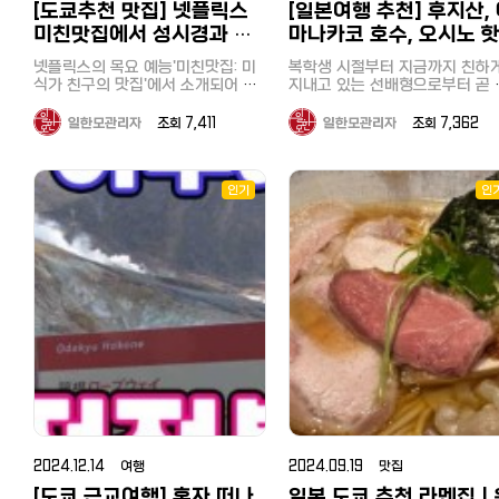
함되어 있어서 좋은데 석식이 없고
[도쿄추천 맛집] 넷플릭스
[일본여행 추천] 후지산,
부 야경 축제(秩父夜祭): 유네스
가까운 역이 아닐까 싶었습니다. 그
이트라고 할 수 있는 조개구이 
룸 온니인데다 화장실이 셰어라서
미친맛집에서 성시경과 고
마나카코 호수, 오시노 
냥 내리면 바로 앞이 해수욕장 일본
점심이었습니다. 바다로 둘러싸인
무형문화유산으로 지정된 이 축
아무리 저렴해도 이런 건 고민을 좀
인들에게 물어보니 핫케이지마는 요
지바, 그 중에서도 보소반도에는
매년 12월에 열리며, 화려한 가
해봐야 할 것 같고 두 번째 클래식
독한 미식가가 감탄한 도쿄
이, 빙어낚시까지! 완벽 1
넷플릭스의 목요 예능'미친맛집: 미
복학생 시절부터 지금까지 친하
코하마에서도 이름난 관광지로 핫케
개구이무한리필 가게가 많이 모
불꽃놀이로 유명합니다. 미쓰미네
트윈룸은 조식, 뷔페 디너 포함 2인
2일 야마나시 여행
이케부쿠로 중식당 '양(楊)'
식가 친구의 맛집'에서 소개되어 화
지내고 있는 선배형으로부터 곧 
이지마 씨파라다이스라는 수영장과
있다고 합니다. 방문한 곳은 개인
신사(三峯神社): 산속 깊은 곳에
가격이 206,424원으로 가격도 좋
제인도쿄 이케부쿠로 중식당 '양
아휴직이 끝나니 같이 우정여행
돌고래쇼, 놀이기구 등의 관광시설
은 이용이 어려운 단체 전용의 
는 유서 깊은 신사로, 영적인 분
고 무료 취소가 되니까 일단 예약해
가자는 제안을 받았습니다. 어디를
(楊)'에 다녀왔습니다. 이케부쿠로가
가게 키요치!! 50종류 이상의 뷔
로 유명했습니다. 우미노코엔（海の
일한모관리자
조회 7,411
일한모관리자
조회 7,362
와 멋진 경치 덕분에 파워 스팟
두고 보기! ▼▼▼ 삿포로 시카노유
갈지 며칠을 알아보다가 남자끼
홈타운이라 할 수 있는 저는 이 가게
를 즐길 수 있었습니다. 무한리필 메
도 잘 알려져 있습니다. 지치부 철도
가격 조회하기(클릭) 3. 시카노유 후
公園） 전철을 이용한 당일치기 해
까 캠핑과 바베큐, 온천, 액티비
를 전부터 알았고 회식이나 개인적
뉴는 아래와 같이 정말 다양했습
와 SL 열차: 구식 증기기관차(SL
기 일본 전통 료칸 다다미 룸으로 침
수욕이지만 저는 야심차게 텐트까지
테마로 알아보던 중, 후지산 기슭
으로 몇 번 간 적이 있었는데 이번에
다. 조개류(가리비·조개·굴 등) 해물
레오 익스프레스)가 운행되어 철
대만 트윈으로 되어 있어 각자 편하
들고 나왔습니다. 다행히 해변 근처
마나카코 호수에 이 모든 것을 
인기
인
꼭 가고 싶다는 지인이 있어 어렵게
덮밥(좋아하는 회 무한리필 내가
애호가들에게도 인기 있는 지역
게 숙면을 취할 수 있구요 침대 옆에
에 나무그늘이 있어 캠핑을 즐기기
에 해결할 수 있는 관광지가 있
예약했습니다. 원래 웨이팅이 긴 가
드는 해물덮밥) 정어리함바그, 프랑
다. 아라카와 온천: 자연 속에서 힐링
는 엑스트라 베드형 소파가 하나 더
에도 좋았습니다. 우미노코엔은 요
것을 알았습니다. 야마나카코 호수
게였는데 넷플릭스에서 또다시 화제
크푸르트, 고기, 소시지, 야채, 과
할 수 있는 온천이 많습니다. 상기
있어요. 겨울에는 여기서 눈 내리는
코하마 시내에서 유일하게 해수욕을
후지산 주변에는 후지산에서 내
가 되면서 더 가기 어려운 가게가 되
디저트, 소프트 드링크도 무제한
특징과 더불어 4월초부터 약 한
풍경을 보고만 있어도 너무 좋고 눈
할 수 있는 공원으로 1988년에 만들
는 깨끗한 물과 풍부한 수량으로
었습니다. 아니나다를까 현재 예약
로 먹을 수 있습니다 조개구이는 역
열리는 시바사쿠라 축제로 유명
이 많이 내리고 쌓이는 곳이라 겨울
어진 인공 해수욕장이라고 합니다.
연생성된 후지 5호라는 호수가 
사이트에 3달간 평일 애매한 시간을
시 시내에서는 가게도 많지 않고
히쓰지야마 공원은 추천하는 명
북해도 여행 추천해요 옷장 안에는
길이는 약 1km, 만조 시에도 약
데, 야마나카호(山中湖, やまなか
제외하고는 예약이 거의 차 있었습
음껏 먹을 수 없기 때문에 제한 
니다다. 저는 오래전에 (일본여친과)
유카타와 하오리가 구비되어 있어
60m로 얕기 때문에 아이들도 안심
니다. 넷플릭스 '미친맛집'은 한국과
1시간, 시계를 수시로 체크하면서
는 후지 5호 중 가장 큰 호수입니
가 본 적이 있지만, 좋았던 기억
잠깐 밖으로 나가거나 온천, 조식 먹
하고 즐길 수 있는 바다입니다. 공원
일본을 대표하는 미식가 성시경과
부르게 먹었습니다. 저는 새우와 굴
후지 5호 중에서는 가장 높은 위
있어 이번에는 딸에게 보여주고 
을 때도 유카타 입을 수 있구요 온천
내에는 바베큐장도 있어 도구나 식
마츠시게 유타카가 서로에게 숨겨진
을 집중 공략했습니다^^ 도쿄만 페
에 있어 경관이 좋고 수심은 가장
어서 골든위크가 시작되어서야 
갈 때는 수건을 챙겨가야 해요. 일본
재료없이도 예약을 하면 이용할 수
맛집을 소개하며 함께 식사를 즐기
아서 뱃놀이, 낚시, 수상스키, 윈
리 크루징（東京湾フェリーク
부랴 하나 남은 호텔을 예약하여
온천여행도 북해도를 가장 좋아하는
있습니다. 해수욕장 입장은 물론, 거
는 프로그램인데 고독한 미식가로
핑, 관광, 수영, 캠핑 등으로 이용
ジング） 마지막 코스는 도쿄만을
녀오게 되었습니다. 히쓰지야마 공
데 겨울에 눈 내리는 모습을 바라보
대한 천막, 탈의실과 샤워실도 모두
유명한 마츠시게 씨가 성시경을 불
는 관광지로 유명합니다. 후지 
횡단하는 도쿄만 페리 크루징이
며 온천을 즐길 수 있기 때문이에요
원(羊山公園) 히쓰지야마 공원(羊山
무료로 사용할 수 있는 점도 장점입
러서 주요 메뉴를 주문해줍니다. 저
네 이즈 국립공원으로 지정되어 
니다. 갈 때는 육지로 우회하여 치바
룸 내에 따뜻한 차를 마실 수 있도록
니다. 핫케이지마역에는 관광지로
公園)은 사이타마현 지치부시에 
는 프로그램에 나와서 두사람이 감
습니다. 오전에 차를 렌트하여 도쿄
시를 경유하여 보소 반도에 옵니
찻잔과 녹차, 커피가 준비되어 있어
유명한 씨파라다이스에도 걸어서 갈
는 유명한 공원으로, 특히 봄철 
탄하면서 먹은 요리인국물 없는 탄
를 출발, 3시간 정도를 달려 야
만, 돌아갈 때는 대형 배에 버스
요. 일본 녹차가 구수하고 맛있는 만
수 있어서 일박으로 즐기셔도 좋을
2024.12.14 여행
2024.09.19 맛집
자쿠라(芝桜, 핑크 모스) 꽃밭으
탄면, 물만두, 군만두, 산채백육과,
카코에 도착했습니다. 저렴한 렌트
그대로 싣고 도쿄만을 건너 도쿄
큼 객실에서 티타임도 꼭 즐겨보세
것 같다는 생각이 들었습니다. 일반
널리 알려져 있습니다. 히쓰지야마
[도쿄 근교여행] 혼자 떠나
일본 도쿄 추천 라멘집｜
칠리새우, 탕수육 등을그대로 주문
카 정보는 아래를 참조하세요. 일본