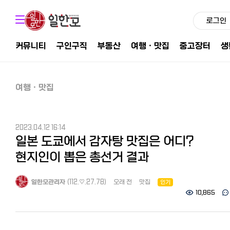
로그인
커뮤니티
구인구직
부동산
여행ㆍ맛집
중고장터
생
여행ㆍ맛집
2023.04.12 16:14
일본 도쿄에서 감자탕 맛집은 어디?
현지인이 뽑은 총선거 결과
일한모관리자
(112.♡.27.78)
오래 전
맛집
인기
10,865