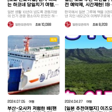
향하는 코스였습니다. 지바현·카나
요! 욕실과 화장실은 함께 있는 구조
해수욕장과의 차이점 역에서 대단히
공원의 주요 매력 포인트: 시바자쿠
했습니다. 국물 없는 탄탄면은 대표
렌트카/렌터카 최저가로 이용하기
야항과 가나가와현·구리하마항
인데요 거의 화장실로만 이용하고
는 하코네 당일치기 여행.
전 예약제, 시간제한! 19
가깝다는 점도 특징이지만, 이 바다
라 언덕(芝桜の丘): 매년 4월 중
메뉴로 뭔가 설명할 수 없는 감칠맛
비용과 추천사이트, 면허와 주의점
약 40분에 잇는 도쿄만 페리. 선
온천을 이용했는데 정말 하루에 3번
는 해조류로 뒤덮힌 바다라는 점이
저렴하고 효율적으로 하코
엔 초인기라멘 이케부쿠
터 5월 초까지 약 40만 그루 이
과 매운맛이 계속 생각나는 메뉴입
카쉐어링까지
일본 생활 10년이 넘도록 관동지방
에서는 바닷바람을 맞으며 상쾌
한국에서 일본 그루메 책을 3권
가게 되는 온천! 겨울 북해도 온천여
가장 큰 차이점이었습니다. 근처에
시바자쿠라가 언덕을 화려하게 
네 한방에 돌아보기
라멘 오감(Japanese 
니다. 그리고 만두도 유명한데 제대
https://korean.co.jp/life2/1
의 인기 관광 명소이자 온천인 하코
크루징을 즐길 수 있었습니다. 하루
낸 지인 네모군이 이케부쿠로에 
행이 찐이더라구요! 거실과 침실이
미역 양식장이라도 있나 싶을 정도
며 장관을 이룹니다. 흰색, 분홍색
로 맛을 느껴보시려면 물만두를 추
유명 관광지 '오시노 핫카이' 숙소를
네를 아직 못 가고 있었습니다. 꼭
에 도쿄도, 지바현, 가나가와현을
인기 라멘집 예약을 해준다기에 
분리되어 있는 룸을 하나 더 보여드
로 해변은 미역비슷한 해조류로 가
보라색 등 다양한 색상의 꽃들이
천합니다. 기존의 만두와는 다른 진
체크인한 후, 바로 차로 10분 거
한번 하코네를 가보리라 벼르고 있
두 방문한 것이 되었습니다. 마지막
봤습니다. 사실 저는 일본라멘, 츠케
리자면 여긴 좀더 넓구요 거실이 분
득했습니다. 그래서 에메랄드빛으로
일한모관리자
조회 10,088
일한모관리자
조회 8,209
름다운 패턴을 이루고 있어 사진
한 부추와 향신료의 맛, 딤섬같은 육
있는 유명 관광지 오시노 핫카이
던 저는 우연히 하코네의 주요 명소
으로 어떠셨나요? 당일치기로 
멘은 정말 맛있다고 생각한 적이
리되어 있어 확실히 달랐어요. 최대
빛나거나 깨끗한 바다와는 거리가
소로도 유명합니다. 지치부 시내 및
즙이 풍부한 메뉴입니다. 매운게 계
방문했습니다. 오시노 핫카이(忍野
를 하루에 돌아보는 당일 치기 버스
에 가면 좋을지, 운전하는 것도 
이 꼽을 정도로 대부분은 짜고 
인원수에 따라 객실이 달라지기 때
멀었지만, 스노쿨링으로 바다속을
주변 산 전망: 공원 내에서 바라
속 땡겨서 막판에辣子鶏라는 매운
투어를 알게 되었습니다. 남자 혼자
줄 짜는 것도 귀찮다고 생각하는
맛도 덜해서 신라멘이 낫다는 주
문에 인원수에 맞춰 찾아보면 예약
八海)는 일본 야마나시현에 위치
보니 해조류가 많은 만큼 물고기도
지치부 시내와 피라미드처럼 깎
닭요리를 시켰는데 고기는 적은데
서 괜찮을까? 라는 걱정이 앞섰지만
에게 당일치기 버스 투어를 추천
였습니다. 다베로그가 매년 장르별
가능한 객실이 나올 거예요 분리 공
인기
인
조개류 등도 많이 보였습니다. 해조
아름다운 샘터로, 후지산의 용암
바쿠산(武甲山)의 독특한 전경도
홍고추만 잔뜩 들어가서 비추합니
과감하게 예약했고 무사히 다녀왔습
니다. 치바는 도쿄에서 당일치기 여
로 선정하는 그루메 어워드 '다
간이라 TV 보며 소파에 앉아 도란
류로 노는 것도 나름의 묘미 해조류
형에서 생성된 여덟 개의 맑은 
우 아름답습니다. 가족과 연인에게
다. 줄이 길고, 가게가 너무 협소하며
니다. 이번에 다녀온 여행상품은 일
행하기에도 좋은 곳이니 이번 기
도란 쉬기도 좋았는데 TV 넷플릭스
그 백명점（食べログ百名店）'
가 많다는 것은 청정바다를 의미하
을 의미합니다. 일본의 대표적인
인기: 자연 속에서 산책을 즐기
가게가 잘되니까 현금만 받는 배짱
본에서 투어버스 업체로 유명한 하
를 참고해서 한번 방문해 보세요^
연결된다면 넘 좋겠지만 여기까지는
는 게 아닐까란 생각도 들었습니다.
광지 중 하나로, 깨끗한 물과 후
뽑힌 가게로 예약한 사람만 먹을
도시락을 먹기에 좋은 장소로, 
영업하는 점이 아쉬운 점입니다. 궁
숙박은 일본 최대/최저가 숙박
확인을 못했고 거의 온천 이용하고
토버스의 ‘箱根ぐるり周遊と彫刻
무엇보다 수심이 대단히 얕기 때문
을 배경으로 한 아름다운 경관이
있다는 말에 '그래 내 입을 한번 
단위나 커플 관광객에게 인기가 
금하신 분 한번 가보세요~ 도쿄 이
밖에서 눈 구경하면 하루가 금방이
사이트 '자란'을 이용해보세요.～
에 아이들이 놀기에 정말 좋았습니
명합니다. 당일도 여기가 중국인지
족시켜봐'라고 생각하며 시간에 
の森美術館‘였습니다. 아침 7시50
습니다. 교통: 세이부 지치부역(西武
에요 욕실은 모두 동일한 형태에요.
케부쿠로 중식당 '양(楊)'
다. 마무리 이번에는 대중교통으로
일본인지 모를정도로 중국인 관
을까 서둘러 가 보았습니다. 가게에
本最大級の宿・ホテル予約サイ
분 신주쿠 집합, 토요일 여행이어서
秩父駅)에서 도보로 약 20분 정
욕조는 없고 온천 사우나와 온천 시
당일치기로 즐길 수 있는 해수욕장
https://www.hotpepper.jp/strJ000234198/
이 관광버스를 대절하여 많이 와
가니 굳게 닫힌 문, 완전예약제
옆자리에 낯선 남자가 앉으면 어쩌
～ じゃらん 다음 기사도 기대해주
꽃 시즌에는 매우 혼잡하니, 이른
설을 이용하시면 훨씬 좋을 거예요.
【추천기사】 [일본에서 집 구하기] 추
었습니다. 수심 8미터인데 바닥
문구와 '금일 예약은 매진되었습
요코하마 '우미노코엔（海の公
지? 예쁜 여자분이 앉았으면 좋겠
세요~ [추천기사] 도쿄에서 한시간
간에 방문하는 것을 추천드립니다
온천이 냉탕, 사우나까지 갖춰져있
천 부동산 사이트와 쉐어하우스, 한
보일 정도로 투명한 연못과 볼거
다（本日、ご予約により完売し
다,, 혼자 걱정과 망상을 하고 있었는
반? 당일치기로 즐길 수 있는 해
園）'을 소개해드렸습니다. 바로 옆
지치부관광의 주요 관문인 세이
어 넘 좋았어요 3. 북해도 온천 여행
국부동산과 꿀팁까지
많은 기념품 샵, 일본식 가옥과 
데, 당일은 승객이 많지 않아 제 옆
た）'라는 안내문까지,, 배짱영업
욕장 요코하마 우미노코엔（海
에 전국적으로 이름난 씨파라다이스
지치부역에서 도보 20분으로 알
시카노유 온천 사우나 남여가 확실
https://korean.co.jp/life_realestate/1
넉한 분위기가 추천 포인트입니다
은 비어있었고, 여성의 경우 옆자리
극치를 보여주는 외관에 약간의 
도 있으니 요코하마 숙박여행으로
園）, 핫케이지마（八景島）
져 있지만, 실제로는 공원 초입 
하게 구분되어 있는 온천이에요. 실
[일본 인터넷 개통과 설치] 거주 한
극동에 위치한 일본은 해가 빨리
는 비워두거나 여자를 앉히는 규정
쾌함과 설레임을 가지고 가게에 
핫케이지마를 즐겨보시는 것도 좋겠
https://korean.co.jp/travel/
장에서 공원입구까지 또 도보로 1
내탕과 사우나, 냉탕 모두 있고 실내
국인 추천 6사의 속도와 요금, 직접
고 빨리 지는 곳이죠. 4시가 넘
이 있었습니다. 혼자 쓸데없는 기대
어갔습니다. 내부 좌석은 열석정도,
다는 생각을 했습니다. 숙박은 일본
【도쿄 근교여행 추천】 사이타마 
분 가량이 걸리기 때문에 택시를
에서 조금 답답하면 밖으로 나와 온
써 본 후기
자 벌써 해가 넘어가고 어둑해지
를 한 것이었습니다. 하코네는 온천
내부는 라멘빠는 소리만 가득했죠
최대/최저가 숙박예약사이트 '자
치부 온천과 히쓰지야마 공원, 
용하는 것을 추천합니다. 저는 예약
천수가 흐르는 것도 볼 수 있구요 가
https://korean.co.jp/life2/135
있었습니다. 글램핑 THEDAY, 바베
은 물론이고 후지산과 호수, 여러 미
지인은 쇼유, 저는 시오특상라멘
란'을 이용해보세요.～日本最大級
2024.07.05 여행
토로 산책과 뱃놀이, 호도산, 1박 
2024.04.27 여행
한 호텔에서 운 좋게 무료셔틀을
성비 삿포로 료칸인데 너무 잘되어
일본에서 집 사기, 주택론의 모든 것!
큐 숙소는 호수와 인접한 글램핑 시
술관과 케이블카, 유람선 등 즐길거
시켰습니다. 대부분의 손님은 모
일 추천 일정
の宿・ホテル予約サイト～ じゃら
공하고 있어서 조식을 먹고 9시
부산-오사카 저렴한 배(팬
[일본 추천여행지] 이즈
있거든요 온천하고 나와서 쉴수 있
이자, 대출 한도, 추천 은행, 화재보
설 THEDAY를 예약했습니다. 
리가 많다는 것이 특징입니다. 먼저
재료가 들어간 특상라멘을 주문
https://korean.co.jp/travel/
ん 다음 기사도 기대해주세요~ [추
바로 출발했습니다. 8년만에 다시