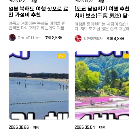
2025.12.21 여행
2025.10.22 여행
최대급 드럭스토어인 마츠모토 키요
셨나요? 이곳에는 위엄 넘치는 사자
타우포에서 뉴질랜드의 광활한 
시의 할인 쿠폰입니다. 현지에서는
가족이 살고 있어요. 놓치지 마세요:
일본 북해도 여행 삿포로 료
과 멋진 지열지대를 카메라에 담고
[도쿄 당일치기 여행 추천
'마츠키요'로 불립니다^^ 내국인의
매일 오후에 진행되는 사자 먹이 주
많은 분들과 홍길동투어가 함께 
칸 가성비 추천
치바 보소(千葉 房総) 당
경우 보통 전용앱의 룰렛 등의 게임
기 시간은 정말 압권입니다. 사육사
력을 했는데요^^ 한컷한컷 아름다운
으로 획득한 할인 쿠폰이나 점포에
치기 버스 투어! 조개구
의 설명과 함께 사자들의 역동적인
뉴질랜드를 담아내기위해굉장히
여름과 겨울에는 북해도 여행을 한
여행을 좋아한다는 사람이 많습
서 나눠주는 쿠폰, 이전 구매때 받은
모습을 바로 눈앞에서 관찰할 수 있
은 노력과 분주함이 보이는 사진
뷔페, 도쿄만 횡단유람선
번씩은 다녀오려고 하는데요 겨울은
다. 저도 호기심 많은 성격 때문
영수증을 사용하여 할인 받곤 합니
는 특별한 기회죠. 홍길동 투어가 이
구요~ 로토루아의 아름다운 풍경인
특히나 삿포로 온천 여행의 목적이
새로운 경치를 보거나 현지 맛집
다. 구매금액에 따라 7%와 면세 할
시간을 놓치지 않도록 일정을 완벽
데요 맑고 푸른하늘의 색깔이 눈에
큽니다. 겨울 삿포로 여행만 다섯 번
즐기는 것을 누구보다 좋아합니다
ChrisOffic…
조회 2,565
일한모관리자
조회 4,238
인도 받을 수 있는 쿠폰입니다. 이
하게 짜드립니다! 3. 복작복작 귀여
제일 먼저 들어옵니다~
째인데 겨울이 긴 만큼 두 번을 다녀
하지만 막상 시간이 있어서 여행
화면을 제시하기만 하면 됩니다. 【할
운 농장 동물들 사슴뿐만 아니라 알
오기도 하고 그 안에서 삿포로 료칸
떠나려고 해도 함께 갈 사람이 
인쿠폰 이용 방법】 이미지 저장 후
파카, 양, 염소, 그리고 물가에서 뒤
숙박이 빠지지 않았어요. 이번 겨울
나 어디로 가야할지 몰라, 결국 
사용, 이 화면을 제시하셔도 됩니다.
뚱거리는 오리들까지! 파라다이스
추천하는 삿포로 료칸은 조잔케이
보는 것도 귀찮아져서 여행을 포
인기
인
계산할 때 할인쿠폰 + 여권제시하면
밸리는 그야말로 '동물들의 천국'입
온천마을이고 가성비 료칸 소개해
하기도 합니다. 그럴 때 저는 한국에
면세처리까지 하고 계산 【할인쿠폰
니다. 힐링 산책: 맑은 샘물을 따라
볼게요 북해도 여행을 겨울에 다녀
서 학창시절부터 애용하고 있는 
혜택】1만엔 이상 구매시 3% 할인3
걷다 보면 거대한 송어 떼가 유유히
온다면 눈이 소복하게 쌓여있는 모
일 버스 투어를 이용합니다. 일
만엔 이상 구매시 5% 할인5만엔 이
헤엄치는 모습도 볼 수 있어요. 발길
습을 기대할 텐데요 삿포로 온천은
와서는 더욱 대담해져 무려 혼자
상 구매시 7% 할인 3. 빅카메라 전
닿는 곳마다 귀여운 생명체들이 가
조잔케이 온천마을만 4-5번을 다녀
당일 버스 투어를 즐기고 있습니
자제품 뿐 아니라 드럭스토어로도
득해 지루할 틈이 없습니다. 왜 '홍길
왔고 그 안에서 시카노유 료칸, 하나
처음에는 상당히 용기가 필요했
인기 있는 일본의 '빅카메라 할인쿠
동 투어'와 함께 가야 할까요? 동물
모미지 숙박을 주로 했습니다. 그런
만, 작년 하코네 당일 버스 투어
폰' 일본에서는 비꾸카메라（ビック
들과의 완벽한 교감: 어느 타이밍에
덕분에 여름부터 가을까지 일본 온
이용한 저는 자신감이 붙었고, 
カメラ）로 불리면서 '비꾸-비꾸-
어떤 동물을 봐야 가장 즐거운지, 베
천여행을 즐길 수 있었는데요 삿포
에는 최근에 인기를 얻고 있는 '
비꾸 비꾸카메라'라는 씨엠송으로
테랑 가이드가 딱딱 짚어드려요.
로 온천 즐기는 건 물론이고 마을 자
보소' 당일 버스 투어를 즐기고 
유명합니다. 가전뿐만 아니라 드럭
체도 크지 않지만 족욕할 수 있는 곳
니다. 10월 5일 일요일, 꽤 선선해진
스토어, 잡화, 일용품까지 팔고 있어
도 너무 만족했어요. 1. 삿포로 료칸
10월 초순 일요일, 버스가 만원
서 원스톱 쇼핑이 가능합니다. 계열
시카노유 가는법 호텔 송영버스 예
서 옆에 모르는 아재라도 앉으면
사인 코지마, 소프맵에서도 사용 가
약 / 갓파라이너 예약 삿포로 시카
쩌나 걱정하고 있었지만, 의외로
능합니다. 【할인쿠폰 이용 방법】 이
노유 료칸은 하나모미지와 함께 운
리는 여유가 있었습니다. 이번 목적
미지 저장 후 사용, 이 화면을 제시
2025.08.26 여행
2025.05.04 여행