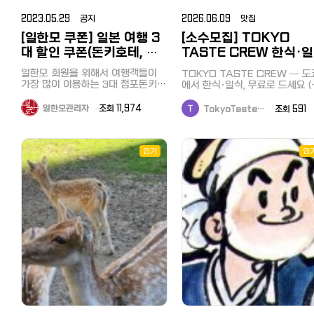
2023.05.29 공지
2026.06.09 맛집
[일한모 쿠폰] 일본 여행 3
[소수모집] TOKYO
대 할인 쿠폰(돈키호테, 마
TASTE CREW 한식·
츠모토 키요시, 빅카메라)
시식단 — 1차 사전 모집
일한모 회원을 위해서 여행객들이
TOKYO TASTE CREW — 도
가장 많이 이용하는 3대 점포돈키호
에서 한식·일식, 무료로 드세요 (
테, 마츠모토 키요시, 빅카메라의 할
대 전액 환급) 도쿄 외식비 부담되
인 쿠폰을 준비했습니다. 구매액에
죠. 저희는 검증된 한식·일식 매
일한모관리자
조회 11,974
TokyoTaste…
조회 591
따라 최대 10% + 면세 10%, 20%
서 식사 → 솔직한 피드백 1개 →
의 할인 혜택을 받을 수 있습니다.
대 전액 환급해드리는 시식단입
여권의 제시가 필요하며 일본 거주
다. 목표는 주 3끼까지 무료. 왜 무료
민은 할인을 받으실 수 없습니다^^;;
인기
냐면 — 새로 런칭하는 매장은 
인
1. 일본 쇼핑의 대명사 돈키호테 돈
에 알려지는 게 가장 중요하고, 
키호테의 방일 관광객 대상 할인쿠
가 진짜 손님으로 그 시작을 돕
폰 「Yokoso! Card」가 「Discount
다. 당신은 식사, 저희는 피드백. 
Coupon」로 리뉴얼 되었습니다. 【새
은 비용도, 결제도 없습니다. 아무 데
로운 쿠폰의 특징】 10,000엔(세금
나 안 보냅니다. 위생·매장 정보 
별도) 이상 면세 구매 시 최대 면세
명하게 공개하고, 검증된 곳만 
율 10%+5% OFF로 구입하실 수
합니다. 참여 대상: 도쿄(및 인근) 거
있습니다! 할인금액의 상한 없음! 많
주 누구나 (유학생·직장인·교민) 
이 구입하실수록 할인율이 높아집니
한식/일식 좋아하는 분 지금은 입장
다! 세금 불포함 10,000엔 이상 구
만 하면 끝입니다. 들어와서 따로
매 시 5% 할인 할인쿠폰 이용 방법
거 없고, 알림 꺼두셔도 됩니다. 
(모바일 전용) 【대상자】 세금 불포함
중순부터 매칭이 시작되니 그때
10,000엔 이상, 면세로 구매하시는
편하게 계시면 됩니다. 진행: 1. 지금
고객님 한정 ※일본인 일시 귀국자
입장 (아래 링크, 끝) 2. 8월 중