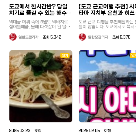
영되고 있어서 송영버스도 함께 이
지는 여기! 날씨도 좋아서 아침 8시
하셔도 됩니다. 계산할 때 할인쿠폰
용합니다. 료칸 예약이 끝나면 투숙
도쿄에서 한시간반? 당일
【도쿄 근교여행 추천】 사
에 버스는 신주쿠(新新宿)를 떠
+ 여권제시하면 면세처리까지 하고
예정객은 셔틀버스 예약을 따로 해
니다. 꿀공방（はちみつ工房） 처음
계산 【할인쿠폰 혜택】 구매금액 제
치기로 즐길 수 있는 해수욕
타마 지치부 온천과 히쓰
야 하고 송영버스를 무료로 탑승할
한 없이 최대 7% 할인 컨텍트 렌즈,
도착한 곳은 2021년 9월에 리
장 요코하마 우미노코엔
야마 공원, 나가토로 산
수 있어요. 셔틀버스 예약을 놓쳤다
카메라, 미용가전, 오디오, 시계, 장
역대급 더위 속에 8월도 막바지로
오픈한 '꿀공방'이었습니다. 꿀이 나
도쿄 근교 여행을 추천해달라는 
면 갓파라이너 예약(유료)으로 조잔
뱃놀이, 호도산, 1박 2일
（海の公園）, 핫케이지마
남감 등 : Tax Free 10% + 최대
접어들때쯤, 올해 다섯살이 된 딸아
올 때까지의 공정, 수제 꿀 음료 
들이 많습니다. 도쿄에서도 북서
케이로 이동할 수 있어요. JR삿포로
7% 추가 할인 제공 의약품, 화장품,
이가 아직 바다에서 해수욕을 즐기
음, 시식, 꿀채집 체험과 견학할 
에 해당하는 이타바시구에 사는 
（八景島）
역 &gt; 시카노유 료칸 소요시간 80
과자 등 : Tax Free 10% + 최대
지 못했다는 사실을 깨달았습니다.
있는 곳입니다. 저는 건강을 위해 매
가 추천하는 곳으로 사이타마 지
일한모관리자
조회 5,042
일한모관리자
조회 6,376
분 신치토세 공항&gt;시카노유 료칸
5% 추가 할인 제공 일본 술 : Tax
그리고 바로 도쿄 당일치기 해수욕
일 꿀을 먹고 있기 때문에 매우 
부나 가와고에 등이 있는데요.. 
소요시간 95분 두곳 외에 마코마나
Free 10% + 최대 3% 추가 할인 제
장을 검색했죠. 도쿄 북서부 사이타
운 시간이었습니다. 투어 이용객에
위크 연휴를 이용하여 이번에 또
이역, 도야코 온천에서도 조잔케이
공 【주의사항】 닌텐도 및 애플 제품,
마에 가까운 이타바시구에 거주하기
게 무료 제공되는 꿀이 들어간 
치부에 다녀왔습니다. 지치부(秩父)
로 이동할 수 있어요 송영버스 예약
주류는 할인 쿠폰 적용 불가 -----
때문에 당일로 갈 수 있는 해수욕장
스크림을 먹고, 일반 슈퍼에서는
인기
인
는 어떤 곳? 지치부(秩父)는 일본 사
은 여기(클릭) 2. 가성비 삿포로 료
--------------------- 할
이 있을까 반신반의했지만, 가장 가
처럼 볼 수 없는 벌집이 통째로 
이타마현 서부에 위치한 도시로,
칸 최저가 예약 겨울 성수기에도 일
인 쿠폰으로 알뜰하고 즐거운 일본
까운 해수욕장이 요코하마에 있는
있는 꿀을 구입했습니다. 다이후쿠
연 경관이 아름답고 전통과 역사
본 북해도 여행 숙소가 15만원대라
여행 되세요^^
'우미노코엔（海の公園）'이었습니
지(애관음) 大福寺（崖観音） 다음
간직한 곳입니다. 비교적 최근에 개
면 가격이 꽤 괜찮은 편인데요 예약
다. 바로 여기 저희 집에서는 3번 갈
관광지는 다이후쿠지(애관음)였
통한 세이부철도의 특급열차 '라
할 때 룸타입도 잘 보고 선택해야 합
아타고 1시간 50분정도 걸렸습니다
다. 원래 절을 좋아하고 이런 곳
뷰'를 이용하면 이케부쿠로 역에서
니다. 일본 료칸 여행은 기본적으로
만, 도쿄 남부에 사시는 분들은 한시
절이!? 라는 말이 절로 나오는 
시간 20분, 특급 요금 900엔으
조식과 석식이 포함되어 있는 플랜
간반정도면 가실 수 있어 접근성이
한 풍경의 사진을 본 저에게는 
부담없이 다녀올 수 있는 여행명
이 많은데 빠져 있다면 추가해서 예
대단히 좋습니다. 우미노코엔의 가
흥미로운 곳이었습니다. 현지인들에
입니다. 주말 여행지나 당일치기
약하는 게 좋아요. 삿포로 온천 마을
장 놀라운 점은 요코하마시에서 운
게는 '벼랑의 관음'이라는 애칭으
행으로도 수도권에서 지명도가 
조잔케이는 료칸 인근에 음식점이
영하는 시영전철 요코하마 시사이드
사랑받는 곳으로 독특한 지형과 
곳입니다. 큰 창문과 쾌적한 내부가
많은 게 아닌 데다 일찍 문 닫는 편
름다운 바다를 즐길 수 있는 보기
라인 핫케이지마（八景島）역에서
특징인 특급열차 라뷰 지치부의 주
이라 석식 추가를 추천하구요 시카
문 절이었습니다. 날씨도 좋았기 때
불과 5분거리에 해수욕장이 있다는
요 특징: 자연 경관: 지치부에는 아름
노유 료칸은 조식, 석식 추가해도
문에 타테야마만과 멀리에 이즈
것이었습니다. 다음역인 시바구치역
다운 산과 강이 많아, 하이킹, 트
20만원으로 예약할 수 있는 날짜가
마를 볼 수도 있었습니다.♪ 조개구
킹, 온천욕 등 자연을 즐기기에 
（海の公園柴口駅）이라면 2분거
있어 역시 가성비 삿포로 료칸이다
이 무한리필（海鮮浜焼き食べ
맞춤입니다. 특히 아라카와 강 
리에 바다에 뛰어들 수 있습니다. 아
2025.03.23 맛집
2025.02.05 여행
싶었어요 첫번째 플랜은 조식은 포
의 경치는 매우 인상적입니다. 지치
題） 다음은 이 버스 투어의 하이라
마 일본에서도 가장 해수욕장에서