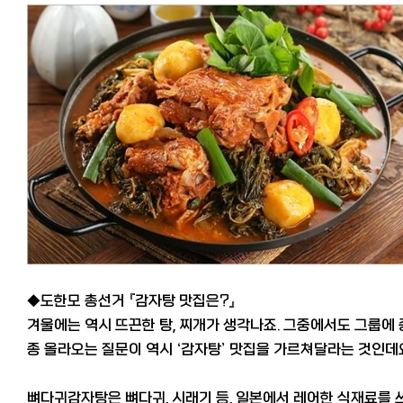
◆도한모 총선거 『감자탕 맛집은?』
겨울에는 역시 뜨끈한 탕, 찌개가 생각나죠. 그중에서도 그룹에 
종 올라오는 질문이 역시 ‘감자탕’ 맛집을 가르쳐달라는 것인데
뼈다귀감자탕은 뼈다귀, 시래기 등, 일본에서 레어한 식재료를 