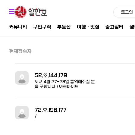
로그인
커뮤니티
구인구직
부동산
여행ㆍ맛집
중고장터
생
현재접속자
52.♡.144.179
도쿄 4월 27-28일 통역해주실 분
을 구합니다 > 아르바이트
72.♡.196.177
/