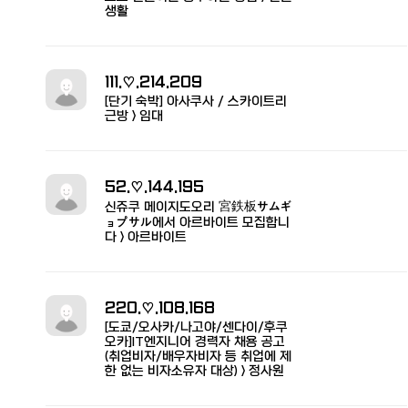
생활
111.♡.214.209
[단기 숙박] 아사쿠사 / 스카이트리
근방 > 임대
52.♡.144.195
신쥬쿠 메이지도오리 宮鉄板サムギ
ョプサル에서 아르바이트 모집합니
다 > 아르바이트
220.♡.108.168
[도쿄/오사카/나고야/센다이/후쿠
오카]IT엔지니어 경력자 채용 공고
(취업비자/배우자비자 등 취업에 제
한 없는 비자소유자 대상) > 정사원