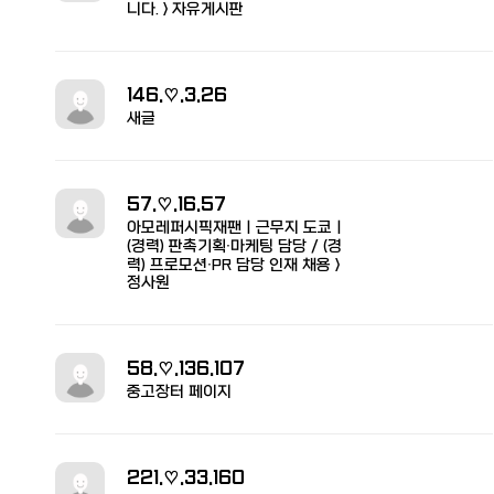
니다. > 자유게시판
146.♡.3.26
새글
57.♡.16.57
아모레퍼시픽재팬ㅣ근무지 도쿄ㅣ
(경력) 판촉기획∙마케팅 담당 / (경
력) 프로모션∙PR 담당 인재 채용 >
정사원
58.♡.136.107
중고장터 페이지
221.♡.33.160