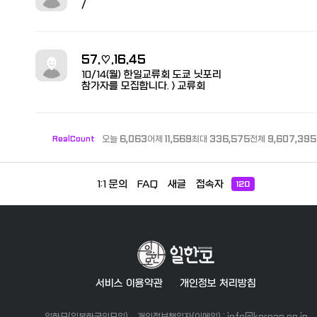
/
57.♡.16.45
10/14(월) 한일교류회 도쿄 닛포리
참가자를 모집합니다. > 교류회
RealCount
오늘
6,063
어제
11,569
최대
336,575
전체
9,607,395
1:1 문의
FAQ
새글
접속자
120
서비스 이용약관
개인정보 처리방침