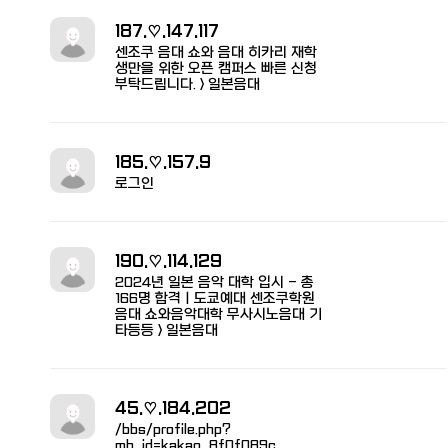
187.♡.147.117
센조쿠 음대 쇼와 음대 히카리 재학
생만을 위한 오픈 캠퍼스 빠른 신청
부탁드립니다. > 일본음대
185.♡.157.9
로그인
190.♡.114.129
2024년 일본 음악 대학 입시 - 총
166명 합격ㅣ도쿄예대 센조쿠학원
음대 쇼와음악대학 무사시노음대 기
타등등 > 일본음대
45.♡.184.202
/bbs/profile.php?
mb_id=kakao_8f0f089c