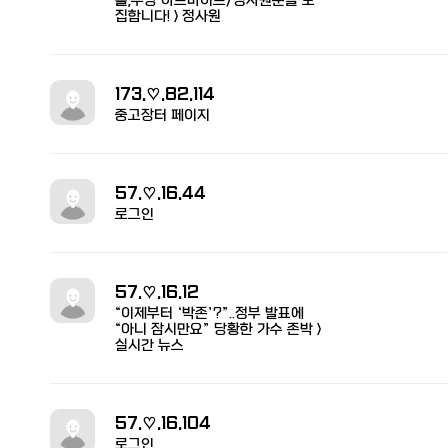
홀,주방 아르바이트/정사원분을 모
집합니다! > 정사원
173.♡.82.114
중고장터 페이지
57.♡.16.44
로그인
57.♡.16.12
“이제부터 ‘박존’?”..정부 발표에
“아니 잠시만요” 당황한 가수 존박 >
실시간 뉴스
57.♡.16.104
로그인