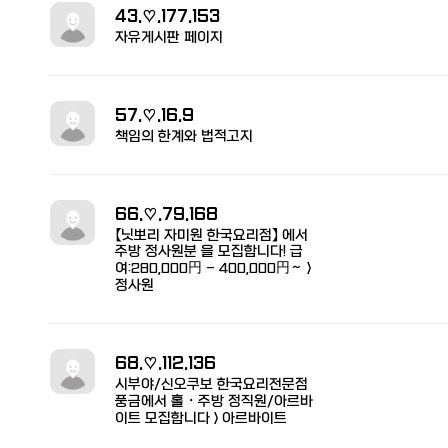
43.♡.177.153
자유게시판 페이지
57.♡.16.9
책임의 한계와 법적고지
66.♡.79.168
【닛뽀리 자미원 한국요리점】 에서
주방 정사원분 을 모집합니다! 급
여:280,000円 - 400,000円～ >
정사원
68.♡.112.136
시부야/신오쿠보 한국요리전문점
풍금에서 홀・주방 정직원/아르바
이트 모집합니다 > 아르바이트