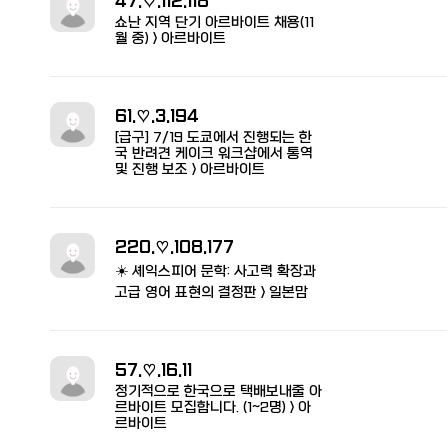
47.♡.112.118
쇼난 지역 단기 아르바이트 채용(11
월 중) > 아르바이트
61.♡.3.194
[급구] 7/19 도쿄에서 진행되는 한
국 반려견 케이크 워크샵에서 통역
및 진행 보조 > 아르바이트
220.♡.108.177
☀️ 셰익스피어 문학: 사고력 확장과
고급 영어 표현의 결정판 > 일본맘
57.♡.16.11
정기적으로 한국으로 택배보내줄 아
르바이트 모집합니다. (1~2명) > 아
르바이트