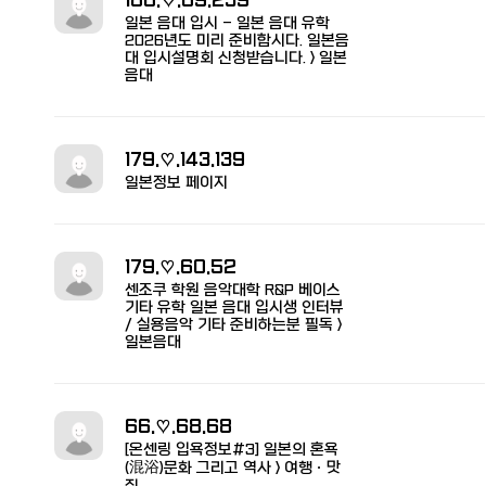
186.♡.69.239
일본 음대 입시 - 일본 음대 유학
2026년도 미리 준비합시다. 일본음
대 입시설명회 신청받습니다. > 일본
음대
179.♡.143.139
일본정보 페이지
179.♡.60.52
센조쿠 학원 음악대학 R&P 베이스
기타 유학 일본 음대 입시생 인터뷰
/ 실용음악 기타 준비하는분 필독 >
일본음대
66.♡.68.68
[온센링 입욕정보#3] 일본의 혼욕
(混浴)문화 그리고 역사 > 여행ㆍ맛