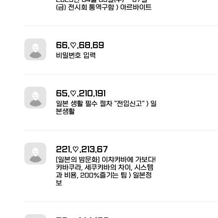
(금) 전시회 통역구함 > 아르바이트
66.♡.68.69
비밀번호 입력
65.♡.210.191
일본 생활 필수 절차 "전입신고" > 일
본생활
221.♡.213.67
[일본의 밤문화] 이챠캬바에 가보다!
캬바쿠라, 세쿠캬바의 차이, 시스템
과 비용, 200%즐기는 팁 > 일본정
보