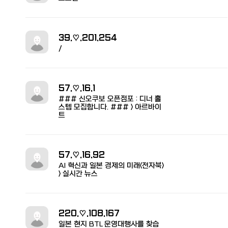
39.♡.201.254
/
57.♡.16.1
### 신오쿠보 오픈점포 : 디너 홀
스텝 모집합니다. ### > 아르바이
트
57.♡.16.92
AI 혁신과 일본 경제의 미래<전자북>
> 실시간 뉴스
220.♡.108.167
일본 현지 BTL 운영대행사를 찾습