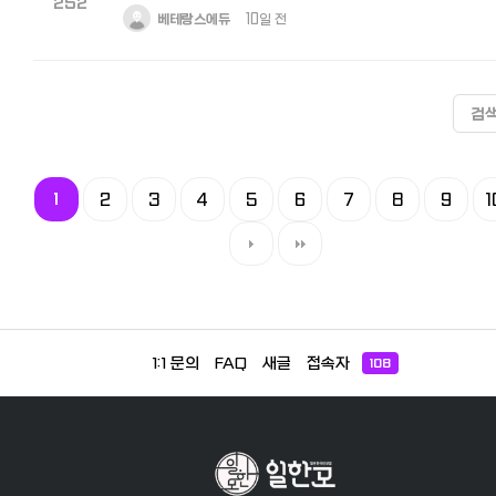
252
베테랑스에듀
10일 전
검
1
2
3
4
5
6
7
8
9
1
1:1 문의
FAQ
새글
접속자
108