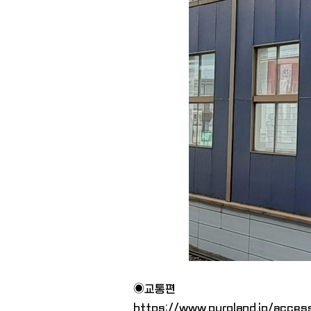
◉교통편
https://www.puroland.jp/acces