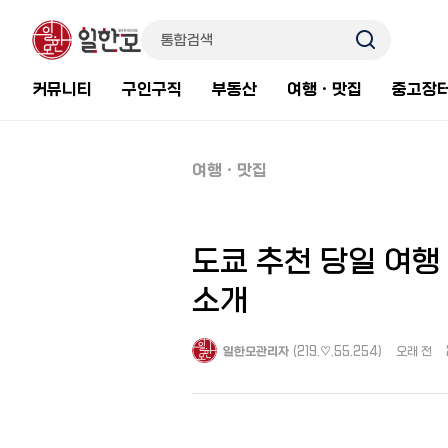
커뮤니티
구인구직
부동산
여행ㆍ맛집
중고장
여행ㆍ맛집
도쿄 추천 당일 여행
소개
일한모관리자
(219.♡.55.254)
오래 전