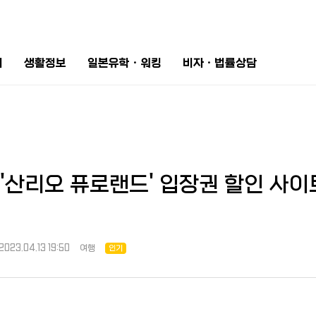
터
생활정보
일본유학ㆍ워킹
비자ㆍ법률상담
 '산리오 퓨로랜드' 입장권 할인 사이
2023.04.13 19:50
여행
인기