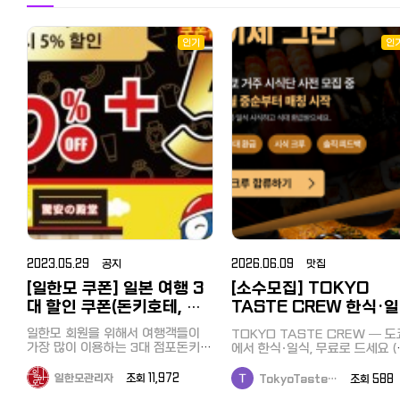
인기
인
2023.05.29 공지
2026.06.09 맛집
[일한모 쿠폰] 일본 여행 3
[소수모집] TOKYO
대 할인 쿠폰(돈키호테, 마
TASTE CREW 한식·
츠모토 키요시, 빅카메라)
시식단 — 1차 사전 모집
일한모 회원을 위해서 여행객들이
TOKYO TASTE CREW — 도
가장 많이 이용하는 3대 점포돈키호
에서 한식·일식, 무료로 드세요 (
테, 마츠모토 키요시, 빅카메라의 할
대 전액 환급) 도쿄 외식비 부담되
인 쿠폰을 준비했습니다. 구매액에
죠. 저희는 검증된 한식·일식 매
일한모관리자
조회 11,972
TokyoTaste…
조회 58
따라 최대 10% + 면세 10%, 20%
서 식사 → 솔직한 피드백 1개 →