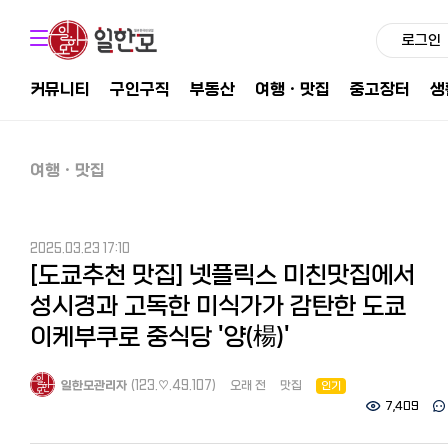
로그인
커뮤니티
구인구직
부동산
여행ㆍ맛집
중고장터
생
여행ㆍ맛집
2025.03.23 17:10
[도쿄추천 맛집] 넷플릭스 미친맛집에서
성시경과 고독한 미식가가 감탄한 도쿄
이케부쿠로 중식당 '양(楊)'
일한모관리자
(123.♡.49.107)
오래 전
맛집
인기
7,409