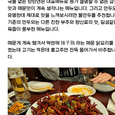
국물 없는 탄탄면은 대표메뉴로 뭔가 설명할 수 없는 감
맛과 매운맛이 계속 생각나는 메뉴입니다. 그리고 만두
유명한데 제대로 맛을 느껴보시려면 물만두를 추천합니
기존의 만두와는 다른 진한 부추와 향신료의 맛, 딤섬같
육즙이 풍부한 메뉴입니다.
매운게 계속 땡겨서 막판에
辣子鶏
라는 매운 닭요리를
켰는데 고기는 적은데 홍고추만 잔뜩 들어가서 비추합
다.