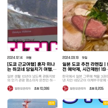
에 해결할 수 있는 관광지가 있
예약했습니다. 원래 웨이팅이 긴 가
드는 해물덮밥) 정어리함바그, 프랑
다. 아라카와 온천: 자연 속에서 힐링
는 엑스트라 베드형 소파가 하나 더
에도 좋았습니다. 우미노코엔은 요
것을 알았습니다. 야마나카코 호수
게였는데 넷플릭스에서 또다시 화제
크푸르트, 고기, 소시지, 야채, 과
할 수 있는 온천이 많습니다. 상기
있어요. 겨울에는 여기서 눈 내리는
코하마 시내에서 유일하게 해수욕을
후지산 주변에는 후지산에서 내
가 되면서 더 가기 어려운 가게가 되
디저트, 소프트 드링크도 무제한
특징과 더불어 4월초부터 약 한
풍경을 보고만 있어도 너무 좋고 눈
할 수 있는 공원으로 1988년에 만들
는 깨끗한 물과 풍부한 수량으로
었습니다. 아니나다를까 현재 예약
로 먹을 수 있습니다 조개구이는 역
열리는 시바사쿠라 축제로 유명
이 많이 내리고 쌓이는 곳이라 겨울
어진 인공 해수욕장이라고 합니다.
연생성된 후지 5호라는 호수가 
사이트에 3달간 평일 애매한 시간을
시 시내에서는 가게도 많지 않고
히쓰지야마 공원은 추천하는 명
북해도 여행 추천해요 옷장 안에는
길이는 약 1km, 만조 시에도 약
데, 야마나카호(山中湖, やまなか
제외하고는 예약이 거의 차 있었습
음껏 먹을 수 없기 때문에 제한 
니다다. 저는 오래전에 (일본여친과)
유카타와 하오리가 구비되어 있어
60m로 얕기 때문에 아이들도 안심
니다. 넷플릭스 '미친맛집'은 한국과
1시간, 시계를 수시로 체크하면서
는 후지 5호 중 가장 큰 호수입니
가 본 적이 있지만, 좋았던 기억
잠깐 밖으로 나가거나 온천, 조식 먹
하고 즐길 수 있는 바다입니다. 공원
일본을 대표하는 미식가 성시경과
부르게 먹었습니다. 저는 새우와 굴
후지 5호 중에서는 가장 높은 위
있어 이번에는 딸에게 보여주고 
을 때도 유카타 입을 수 있구요 온천
내에는 바베큐장도 있어 도구나 식
마츠시게 유타카가 서로에게 숨겨진
을 집중 공략했습니다^^ 도쿄만 페
에 있어 경관이 좋고 수심은 가장
어서 골든위크가 시작되어서야 
갈 때는 수건을 챙겨가야 해요. 일본
재료없이도 예약을 하면 이용할 수
맛집을 소개하며 함께 식사를 즐기
아서 뱃놀이, 낚시, 수상스키, 윈
리 크루징（東京湾フェリーク
부랴 하나 남은 호텔을 예약하여
온천여행도 북해도를 가장 좋아하는
있습니다. 해수욕장 입장은 물론, 거
는 프로그램인데 고독한 미식가로
핑, 관광, 수영, 캠핑 등으로 이용
ジング） 마지막 코스는 도쿄만을
녀오게 되었습니다. 히쓰지야마 공
데 겨울에 눈 내리는 모습을 바라보
대한 천막, 탈의실과 샤워실도 모두
유명한 마츠시게 씨가 성시경을 불
는 관광지로 유명합니다. 후지 
횡단하는 도쿄만 페리 크루징이
며 온천을 즐길 수 있기 때문이에요
원(羊山公園) 히쓰지야마 공원(羊山
무료로 사용할 수 있는 점도 장점입
러서 주요 메뉴를 주문해줍니다. 저
네 이즈 국립공원으로 지정되어 
니다. 갈 때는 육지로 우회하여 치바
룸 내에 따뜻한 차를 마실 수 있도록
니다. 핫케이지마역에는 관광지로
公園)은 사이타마현 지치부시에 
는 프로그램에 나와서 두사람이 감
습니다. 오전에 차를 렌트하여 도쿄
시를 경유하여 보소 반도에 옵니
찻잔과 녹차, 커피가 준비되어 있어
유명한 씨파라다이스에도 걸어서 갈
는 유명한 공원으로, 특히 봄철 
탄하면서 먹은 요리인국물 없는 탄
를 출발, 3시간 정도를 달려 야
만, 돌아갈 때는 대형 배에 버스
요. 일본 녹차가 구수하고 맛있는 만
수 있어서 일박으로 즐기셔도 좋을
2024.12.14 여행
2024.09.19 맛집
자쿠라(芝桜, 핑크 모스) 꽃밭으
탄면, 물만두, 군만두, 산채백육과,
카코에 도착했습니다. 저렴한 렌트
그대로 싣고 도쿄만을 건너 도쿄
큼 객실에서 티타임도 꼭 즐겨보세
것 같다는 생각이 들었습니다. 일반
널리 알려져 있습니다. 히쓰지야마
[도쿄 근교여행] 혼자 떠나
일본 도쿄 추천 라멘집｜
칠리새우, 탕수육 등을그대로 주문
카 정보는 아래를 참조하세요. 일본
향하는 코스였습니다. 지바현·카나
요! 욕실과 화장실은 함께 있는 구조
해수욕장과의 차이점 역에서 대단히
공원의 주요 매력 포인트: 시바자쿠
했습니다. 국물 없는 탄탄면은 대표
렌트카/렌터카 최저가로 이용하기
야항과 가나가와현·구리하마항
인데요 거의 화장실로만 이용하고
는 하코네 당일치기 여행.
전 예약제, 시간제한! 19
가깝다는 점도 특징이지만, 이 바다
라 언덕(芝桜の丘): 매년 4월 중
메뉴로 뭔가 설명할 수 없는 감칠맛
비용과 추천사이트, 면허와 주의점
약 40분에 잇는 도쿄만 페리. 선
온천을 이용했는데 정말 하루에 3번
는 해조류로 뒤덮힌 바다라는 점이
저렴하고 효율적으로 하코
엔 초인기라멘 이케부쿠
터 5월 초까지 약 40만 그루 이
과 매운맛이 계속 생각나는 메뉴입
카쉐어링까지
일본 생활 10년이 넘도록 관동지방
에서는 바닷바람을 맞으며 상쾌
한국에서 일본 그루메 책을 3권
가게 되는 온천! 겨울 북해도 온천여
가장 큰 차이점이었습니다. 근처에
시바자쿠라가 언덕을 화려하게 
네 한방에 돌아보기
라멘 오감(Japanese 
니다. 그리고 만두도 유명한데 제대
https://korean.co.jp/life2/1
의 인기 관광 명소이자 온천인 하코
크루징을 즐길 수 있었습니다. 하루
낸 지인 네모군이 이케부쿠로에 
행이 찐이더라구요! 거실과 침실이
미역 양식장이라도 있나 싶을 정도
며 장관을 이룹니다. 흰색, 분홍색
로 맛을 느껴보시려면 물만두를 추
유명 관광지 '오시노 핫카이' 숙소를
네를 아직 못 가고 있었습니다. 꼭
에 도쿄도, 지바현, 가나가와현을
인기 라멘집 예약을 해준다기에 
분리되어 있는 룸을 하나 더 보여드
로 해변은 미역비슷한 해조류로 가
보라색 등 다양한 색상의 꽃들이
천합니다. 기존의 만두와는 다른 진
체크인한 후, 바로 차로 10분 거
한번 하코네를 가보리라 벼르고 있
두 방문한 것이 되었습니다. 마지막
봤습니다. 사실 저는 일본라멘, 츠케
리자면 여긴 좀더 넓구요 거실이 분
득했습니다. 그래서 에메랄드빛으로
일한모관리자
조회 10,086
일한모관리자
조회 8,205
름다운 패턴을 이루고 있어 사진
한 부추와 향신료의 맛, 딤섬같은 육
있는 유명 관광지 오시노 핫카이
던 저는 우연히 하코네의 주요 명소
으로 어떠셨나요? 당일치기로 
멘은 정말 맛있다고 생각한 적이
리되어 있어 확실히 달랐어요. 최대
빛나거나 깨끗한 바다와는 거리가
소로도 유명합니다. 지치부 시내 및
즙이 풍부한 메뉴입니다. 매운게 계
방문했습니다. 오시노 핫카이(忍野
를 하루에 돌아보는 당일 치기 버스
에 가면 좋을지, 운전하는 것도 
이 꼽을 정도로 대부분은 짜고 
인원수에 따라 객실이 달라지기 때
멀었지만, 스노쿨링으로 바다속을
주변 산 전망: 공원 내에서 바라
속 땡겨서 막판에辣子鶏라는 매운
투어를 알게 되었습니다. 남자 혼자
줄 짜는 것도 귀찮다고 생각하는
맛도 덜해서 신라멘이 낫다는 주
문에 인원수에 맞춰 찾아보면 예약
八海)는 일본 야마나시현에 위치
보니 해조류가 많은 만큼 물고기도
지치부 시내와 피라미드처럼 깎
닭요리를 시켰는데 고기는 적은데
서 괜찮을까? 라는 걱정이 앞섰지만
에게 당일치기 버스 투어를 추천
였습니다. 다베로그가 매년 장르별
가능한 객실이 나올 거예요 분리 공
인기
인
조개류 등도 많이 보였습니다. 해조
아름다운 샘터로, 후지산의 용암
바쿠산(武甲山)의 독특한 전경도
홍고추만 잔뜩 들어가서 비추합니
과감하게 예약했고 무사히 다녀왔습
니다. 치바는 도쿄에서 당일치기 여
로 선정하는 그루메 어워드 '다
간이라 TV 보며 소파에 앉아 도란
류로 노는 것도 나름의 묘미 해조류
형에서 생성된 여덟 개의 맑은 