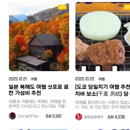
고 있습니다. 【주의사항】 본 쿠폰은,
요. 동물 좋아하는 분들이라면 눈을
https://open.kakao.com/o/
에 대한 관심이 뜨겁기도 했었는
세금 불포함 10,000엔 이상 면세로
뗄 수 없는 시간이 될 거예요! 1. 눈망
이미 그전에 아빠어디가, VJ특공대,
인기
일본인·외국인 → LINE 오픈챗 
인
구매 시 1회에 한해 유효합니다. 또
울이 예쁜 '다마사슴(Fallow Deer)'
캐시미어 화보촬영까지 뉴질랜드의
プンチャット「TOKYO TASTE
한, 이하의 상품은 할인 대상에서 제
파라다이스 밸리에 들어서면 가장
풍경을 담아간 TV프로그램들이
CREW ????????」
외되며, 할인 조건에는 포함되지 않
먼저 우리를 반겨주는 친구들입니
희 홍길동투어와 함께 했다는거 
https://line.me/ti/g2/WV
으므로, 미리 양해 부탁드립니다.
다! 사진 속 아이들 좀 보세요. 점박
고계시나요 ? 많은 경력의 베테랑
q1t_XTMCq4BT639MZq3d
【할인 대상 외 상품】 술, 담배,
이 무늬가 매력적인 이 사슴들은 정
가이드분들과 오랜 경력의 저희 
utm_source=invitation&amp
POSA 카드, 단품 100,000엔(세금
말 순하고 호기심이 많답니다. 홍길
장님을 믿고 현지 코디를 맡겨주
※ 카카오톡을 쓰지 않으시는 분
불포함) 이상의 상품 및 가격 제한이
동 투어 포인트: 저희 투어와 함께하
어요~ 뉴질랜드의 대자연을 느끼며
LINE으로 입장하셔도 됩니다. 편하
있는 상품 등 쿠폰은 반드시 결제 시
시면 현장에서 직접 먹이 주기 체험
신나는 시간을 보냈던 '아빠어디가
신 채널로 입장해주세요. 문의:
제시해 주시길 바랍니다. 결제 후, 쿠
을 하실 수 있어요. 손바닥에 먹이를
팀 ! 현장에 함께 하셨던 저희 사장
tokyotastecrew@gmail.com
폰을 제시하는 경우에는 사용이 불
놓으면 사슴들이 조심스럽게 다가와
님도 송종국,윤민수,이종혁씨와 
가하오니 양해 부탁드립니다. 캡쳐
먹는 그 느낌! 아이들은 물론 어른들
께 인증샷을 남기기도 했는데 사진
(스크린샷) 이미지는 사용할 수 없습
도 금방 사슴의 매력에 푹 빠지게 된
뒤로 보이는 배경이 정말 아름답
니다. 다른 할인이나 서비스, majica
답니다. 2. 뉴질랜드에서 만나는 '밀
? vj 특공대가 뉴질랜드에 방문했을
카드와 함께 사용할 수 없습니다. 2.
림의 왕' 사자 뉴질랜드의 청정 자연
때도 저희 홍길동 투어가 함께였습
마츠모토 키요시 드럭스토어 일본
속에서 사자를 본다는 것, 상상해 보
니다. ^^ 로토루아, 그리고 와이토모,
2025.12.21 여행
2025.10.22 여행
최대급 드럭스토어인 마츠모토 키요
셨나요? 이곳에는 위엄 넘치는 사자
타우포에서 뉴질랜드의 광활한 
시의 할인 쿠폰입니다. 현지에서는
가족이 살고 있어요. 놓치지 마세요:
일본 북해도 여행 삿포로 료
과 멋진 지열지대를 카메라에 담고
[도쿄 당일치기 여행 추천
'마츠키요'로 불립니다^^ 내국인의
매일 오후에 진행되는 사자 먹이 주
많은 분들과 홍길동투어가 함께 
칸 가성비 추천
치바 보소(千葉 房総) 당
경우 보통 전용앱의 룰렛 등의 게임
기 시간은 정말 압권입니다. 사육사
력을 했는데요^^ 한컷한컷 아름다운
으로 획득한 할인 쿠폰이나 점포에
치기 버스 투어! 조개구
의 설명과 함께 사자들의 역동적인
뉴질랜드를 담아내기위해굉장히
여름과 겨울에는 북해도 여행을 한
여행을 좋아한다는 사람이 많습
서 나눠주는 쿠폰, 이전 구매때 받은
모습을 바로 눈앞에서 관찰할 수 있
은 노력과 분주함이 보이는 사진
뷔페, 도쿄만 횡단유람선
번씩은 다녀오려고 하는데요 겨울은
다. 저도 호기심 많은 성격 때문
영수증을 사용하여 할인 받곤 합니
는 특별한 기회죠. 홍길동 투어가 이
구요~ 로토루아의 아름다운 풍경인
특히나 삿포로 온천 여행의 목적이
새로운 경치를 보거나 현지 맛집
다. 구매금액에 따라 7%와 면세 할
시간을 놓치지 않도록 일정을 완벽
데요 맑고 푸른하늘의 색깔이 눈에
큽니다. 겨울 삿포로 여행만 다섯 번
즐기는 것을 누구보다 좋아합니다
ChrisOffic…
조회 2,561
일한모관리자
조회 4,236
인도 받을 수 있는 쿠폰입니다. 이
하게 짜드립니다! 3. 복작복작 귀여
제일 먼저 들어옵니다~
째인데 겨울이 긴 만큼 두 번을 다녀
하지만 막상 시간이 있어서 여행
화면을 제시하기만 하면 됩니다. 【할
운 농장 동물들 사슴뿐만 아니라 알
오기도 하고 그 안에서 삿포로 료칸
떠나려고 해도 함께 갈 사람이 
인쿠폰 이용 방법】 이미지 저장 후
파카, 양, 염소, 그리고 물가에서 뒤
숙박이 빠지지 않았어요. 이번 겨울