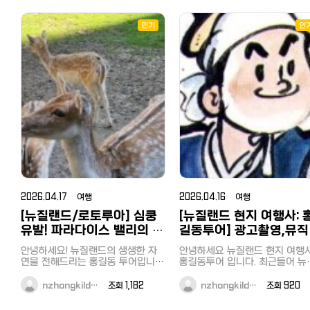
의 할인 혜택을 받을 수 있습니다.
대 전액 환급해드리는 시식단입
여권의 제시가 필요하며 일본 거주
다. 목표는 주 3끼까지 무료. 왜 무료
민은 할인을 받으실 수 없습니다^^;;
인기
냐면 — 새로 런칭하는 매장은 
인
1. 일본 쇼핑의 대명사 돈키호테 돈
에 알려지는 게 가장 중요하고, 
키호테의 방일 관광객 대상 할인쿠
가 진짜 손님으로 그 시작을 돕
폰 「Yokoso! Card」가 「Discount
다. 당신은 식사, 저희는 피드백. 
Coupon」로 리뉴얼 되었습니다. 【새
은 비용도, 결제도 없습니다. 아무 데
로운 쿠폰의 특징】 10,000엔(세금
나 안 보냅니다. 위생·매장 정보 
별도) 이상 면세 구매 시 최대 면세
명하게 공개하고, 검증된 곳만 
율 10%+5% OFF로 구입하실 수
합니다. 참여 대상: 도쿄(및 인근) 거
있습니다! 할인금액의 상한 없음! 많
주 누구나 (유학생·직장인·교민) 
이 구입하실수록 할인율이 높아집니
한식/일식 좋아하는 분 지금은 입장
다! 세금 불포함 10,000엔 이상 구
만 하면 끝입니다. 들어와서 따로
매 시 5% 할인 할인쿠폰 이용 방법
거 없고, 알림 꺼두셔도 됩니다. 
(모바일 전용) 【대상자】 세금 불포함
중순부터 매칭이 시작되니 그때
10,000엔 이상, 면세로 구매하시는
편하게 계시면 됩니다. 진행: 1. 지금
고객님 한정 ※일본인 일시 귀국자
입장 (아래 링크, 끝) 2. 8월 중
도 면세가 가능하며, 본 쿠폰의 대상
터 매칭 — 입장 순서대로 우선 
2026.04.17 여행
2026.04.16 여행
입니다. ※외국공관 등 (대사관) 면세
3. 매장 방문 또는 배달(우버이츠
는 대상에서 제외됩니다. 【대상 점
[뉴질랜드/로토루아] 심쿵
[뉴질랜드 현지 여행사: 
마에칸 등) 4. 솔직한 피드백 1개
포】 일본 내 돈키호테, APITA,
식대 환급 (절차 간단, 매칭 전 안
유발! 파라다이스 밸리의 귀
길동투어] 광고촬영,뮤직
PIAGO (일부 점포 제외) 【이용 방
지금이 유리한 이유: 1기는 소수 
여운 동물 친구들 (with 홍
디오,다큐멘터리 그리고 
법】 ① 이하의 쿠폰 배너를 클릭하
예만. 입장 순서 = 우선순위(전부
안녕하세요! 뉴질랜드의 생생한 자
안녕하세요 뉴질랜드 현지 여행사
면, 쿠폰 화면으로 이동합니다. ② 쿠
길동 투어)
수지역 방문은 홍길동투
록). 인원 차면 게시글 내려갑니다
연을 전해드리는 홍길동 투어입니
홍길동투어 입니다. 최근들어 뉴질
폰 화면을 계산 시, 직원에게 제시해
입장 후 한 줄만: 입장시각 / 거주
다. 오늘은 로토루아에서 가장 '힐
와 함께…
랜드로 뮤직비디오및 광고 촬영
주시길 바랍니다. ③ 마지막으로「사
(区) / 닉네임(영어) 예) 0609 /
링'되는 장소, 파라다이스 밸리 스프
오는 일이 많아졌었는데요 태연,그
nzhongkild…
조회 1,182
nzhongkild…
조회 920
용」버튼을 누릅니다. ※고객님께 스
링스(Paradise Valley Springs)의
주쿠 / Tom (지역 구분용, 한 번
리고 마마무의 뮤직비디오를 뉴
마트폰(휴대폰)의 조작을 부탁드리
귀여운 동물 주인공들을 소개할게
합류: 한국인 → 카카오톡 오픈채팅
드에서 촬영하면서 한동안 뉴질랜드