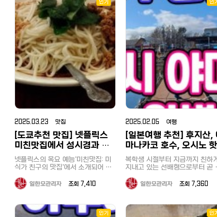
주류는 할인 쿠폰 적용 불가 -----
때문에 당일로 갈 수 있는 해수욕장
스크림을 먹고, 일반 슈퍼에서는
인기
인
는 어떤 곳? 지치부(秩父)는 일본 사
은 여기(클릭) 2. 가성비 삿포로 료
--------------------- 할
이 있을까 반신반의했지만, 가장 가
처럼 볼 수 없는 벌집이 통째로 
이타마현 서부에 위치한 도시로,
칸 최저가 예약 겨울 성수기에도 일
인 쿠폰으로 알뜰하고 즐거운 일본
까운 해수욕장이 요코하마에 있는
있는 꿀을 구입했습니다. 다이후쿠
연 경관이 아름답고 전통과 역사
본 북해도 여행 숙소가 15만원대라
여행 되세요^^
'우미노코엔（海の公園）'이었습니
지(애관음) 大福寺（崖観音） 다음
간직한 곳입니다. 비교적 최근에 개
면 가격이 꽤 괜찮은 편인데요 예약
다. 바로 여기 저희 집에서는 3번 갈
관광지는 다이후쿠지(애관음)였
통한 세이부철도의 특급열차 '라
할 때 룸타입도 잘 보고 선택해야 합
아타고 1시간 50분정도 걸렸습니다
다. 원래 절을 좋아하고 이런 곳
뷰'를 이용하면 이케부쿠로 역에서
니다. 일본 료칸 여행은 기본적으로
만, 도쿄 남부에 사시는 분들은 한시
절이!? 라는 말이 절로 나오는 
시간 20분, 특급 요금 900엔으
조식과 석식이 포함되어 있는 플랜
간반정도면 가실 수 있어 접근성이
한 풍경의 사진을 본 저에게는 
부담없이 다녀올 수 있는 여행명
이 많은데 빠져 있다면 추가해서 예
대단히 좋습니다. 우미노코엔의 가
흥미로운 곳이었습니다. 현지인들에
입니다. 주말 여행지나 당일치기
약하는 게 좋아요. 삿포로 온천 마을
장 놀라운 점은 요코하마시에서 운
게는 '벼랑의 관음'이라는 애칭으
행으로도 수도권에서 지명도가 
조잔케이는 료칸 인근에 음식점이
영하는 시영전철 요코하마 시사이드
사랑받는 곳으로 독특한 지형과 
곳입니다. 큰 창문과 쾌적한 내부가
많은 게 아닌 데다 일찍 문 닫는 편
름다운 바다를 즐길 수 있는 보기
라인 핫케이지마（八景島）역에서
특징인 특급열차 라뷰 지치부의 주
이라 석식 추가를 추천하구요 시카
문 절이었습니다. 날씨도 좋았기 때
불과 5분거리에 해수욕장이 있다는
요 특징: 자연 경관: 지치부에는 아름
노유 료칸은 조식, 석식 추가해도
문에 타테야마만과 멀리에 이즈
것이었습니다. 다음역인 시바구치역
다운 산과 강이 많아, 하이킹, 트
20만원으로 예약할 수 있는 날짜가
마를 볼 수도 있었습니다.♪ 조개구
킹, 온천욕 등 자연을 즐기기에 
（海の公園柴口駅）이라면 2분거
있어 역시 가성비 삿포로 료칸이다
이 무한리필（海鮮浜焼き食べ
맞춤입니다. 특히 아라카와 강 
리에 바다에 뛰어들 수 있습니다. 아
2025.03.23 맛집
2025.02.05 여행
싶었어요 첫번째 플랜은 조식은 포
의 경치는 매우 인상적입니다. 지치
題） 다음은 이 버스 투어의 하이라
마 일본에서도 가장 해수욕장에서
함되어 있어서 좋은데 석식이 없고
[도쿄추천 맛집] 넷플릭스
[일본여행 추천] 후지산,
부 야경 축제(秩父夜祭): 유네스
가까운 역이 아닐까 싶었습니다. 그
이트라고 할 수 있는 조개구이 
룸 온니인데다 화장실이 셰어라서
미친맛집에서 성시경과 고
마나카코 호수, 오시노 
냥 내리면 바로 앞이 해수욕장 일본
점심이었습니다. 바다로 둘러싸인
무형문화유산으로 지정된 이 축
아무리 저렴해도 이런 건 고민을 좀
인들에게 물어보니 핫케이지마는 요
지바, 그 중에서도 보소반도에는
매년 12월에 열리며, 화려한 가
해봐야 할 것 같고 두 번째 클래식
독한 미식가가 감탄한 도쿄
이, 빙어낚시까지! 완벽 1
넷플릭스의 목요 예능'미친맛집: 미
복학생 시절부터 지금까지 친하
코하마에서도 이름난 관광지로 핫케
개구이무한리필 가게가 많이 모
불꽃놀이로 유명합니다. 미쓰미네
트윈룸은 조식, 뷔페 디너 포함 2인
2일 야마나시 여행
이케부쿠로 중식당 '양(楊)'
식가 친구의 맛집'에서 소개되어 화
지내고 있는 선배형으로부터 곧 
이지마 씨파라다이스라는 수영장과
있다고 합니다. 방문한 곳은 개인
신사(三峯神社): 산속 깊은 곳에
가격이 206,424원으로 가격도 좋
제인도쿄 이케부쿠로 중식당 '양
아휴직이 끝나니 같이 우정여행
돌고래쇼, 놀이기구 등의 관광시설
은 이용이 어려운 단체 전용의 
는 유서 깊은 신사로, 영적인 분
고 무료 취소가 되니까 일단 예약해
가자는 제안을 받았습니다. 어디를
(楊)'에 다녀왔습니다. 이케부쿠로가
가게 키요치!! 50종류 이상의 뷔
로 유명했습니다. 우미노코엔（海の
일한모관리자
조회 7,410
일한모관리자
조회 7,360
와 멋진 경치 덕분에 파워 스팟
두고 보기! ▼▼▼ 삿포로 시카노유
갈지 며칠을 알아보다가 남자끼
홈타운이라 할 수 있는 저는 이 가게
를 즐길 수 있었습니다. 무한리필 메
도 잘 알려져 있습니다. 지치부 철도
가격 조회하기(클릭) 3. 시카노유 후
公園） 전철을 이용한 당일치기 해
까 캠핑과 바베큐, 온천, 액티비
를 전부터 알았고 회식이나 개인적
뉴는 아래와 같이 정말 다양했습
와 SL 열차: 구식 증기기관차(SL
기 일본 전통 료칸 다다미 룸으로 침
수욕이지만 저는 야심차게 텐트까지
테마로 알아보던 중, 후지산 기슭
으로 몇 번 간 적이 있었는데 이번에
다. 조개류(가리비·조개·굴 등) 해물
레오 익스프레스)가 운행되어 철
대만 트윈으로 되어 있어 각자 편하
들고 나왔습니다. 다행히 해변 근처
마나카코 호수에 이 모든 것을 
인기
인
꼭 가고 싶다는 지인이 있어 어렵게
덮밥(좋아하는 회 무한리필 내가
애호가들에게도 인기 있는 지역
게 숙면을 취할 수 있구요 침대 옆에
에 나무그늘이 있어 캠핑을 즐기기