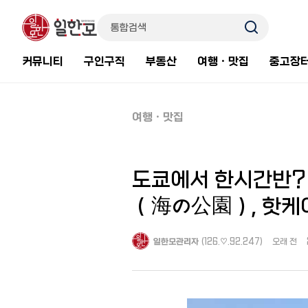
커뮤니티
구인구직
부동산
여행ㆍ맛집
중고장
여행ㆍ맛집
도쿄에서 한시간반?
（海の公園）, 핫
일한모관리자
(126.♡.92.247)
오래 전