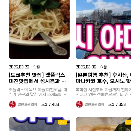
이타마현 서부에 위치한 도시로,
칸 최저가 예약 겨울 성수기에도 일
인 쿠폰으로 알뜰하고 즐거운 일본
까운 해수욕장이 요코하마에 있는
있는 꿀을 구입했습니다. 다이후쿠
연 경관이 아름답고 전통과 역사
본 북해도 여행 숙소가 15만원대라
여행 되세요^^
'우미노코엔（海の公園）'이었습니
지(애관음) 大福寺（崖観音） 다음
간직한 곳입니다. 비교적 최근에 개
면 가격이 꽤 괜찮은 편인데요 예약
다. 바로 여기 저희 집에서는 3번 갈
관광지는 다이후쿠지(애관음)였
통한 세이부철도의 특급열차 '라
할 때 룸타입도 잘 보고 선택해야 합
아타고 1시간 50분정도 걸렸습니다
다. 원래 절을 좋아하고 이런 곳
뷰'를 이용하면 이케부쿠로 역에서
니다. 일본 료칸 여행은 기본적으로
만, 도쿄 남부에 사시는 분들은 한시
절이!? 라는 말이 절로 나오는 
시간 20분, 특급 요금 900엔으
조식과 석식이 포함되어 있는 플랜
간반정도면 가실 수 있어 접근성이
한 풍경의 사진을 본 저에게는 
부담없이 다녀올 수 있는 여행명
이 많은데 빠져 있다면 추가해서 예
대단히 좋습니다. 우미노코엔의 가
흥미로운 곳이었습니다. 현지인들에
입니다. 주말 여행지나 당일치기
약하는 게 좋아요. 삿포로 온천 마을
장 놀라운 점은 요코하마시에서 운
게는 '벼랑의 관음'이라는 애칭으
행으로도 수도권에서 지명도가 
조잔케이는 료칸 인근에 음식점이
영하는 시영전철 요코하마 시사이드
사랑받는 곳으로 독특한 지형과 
곳입니다. 큰 창문과 쾌적한 내부가
많은 게 아닌 데다 일찍 문 닫는 편
름다운 바다를 즐길 수 있는 보기
라인 핫케이지마（八景島）역에서
특징인 특급열차 라뷰 지치부의 주
이라 석식 추가를 추천하구요 시카
문 절이었습니다. 날씨도 좋았기 때
불과 5분거리에 해수욕장이 있다는
요 특징: 자연 경관: 지치부에는 아름
노유 료칸은 조식, 석식 추가해도
문에 타테야마만과 멀리에 이즈
것이었습니다. 다음역인 시바구치역
다운 산과 강이 많아, 하이킹, 트
20만원으로 예약할 수 있는 날짜가
마를 볼 수도 있었습니다.♪ 조개구
킹, 온천욕 등 자연을 즐기기에 
（海の公園柴口駅）이라면 2분거
있어 역시 가성비 삿포로 료칸이다
이 무한리필（海鮮浜焼き食べ
맞춤입니다. 특히 아라카와 강 
리에 바다에 뛰어들 수 있습니다. 아
2025.03.23 맛집
2025.02.05 여행
싶었어요 첫번째 플랜은 조식은 포
의 경치는 매우 인상적입니다. 지치
題） 다음은 이 버스 투어의 하이라
마 일본에서도 가장 해수욕장에서
함되어 있어서 좋은데 석식이 없고
[도쿄추천 맛집] 넷플릭스
[일본여행 추천] 후지산,
부 야경 축제(秩父夜祭): 유네스
가까운 역이 아닐까 싶었습니다. 그
이트라고 할 수 있는 조개구이 
룸 온니인데다 화장실이 셰어라서
미친맛집에서 성시경과 고
마나카코 호수, 오시노 
냥 내리면 바로 앞이 해수욕장 일본
점심이었습니다. 바다로 둘러싸인
무형문화유산으로 지정된 이 축
아무리 저렴해도 이런 건 고민을 좀
인들에게 물어보니 핫케이지마는 요
지바, 그 중에서도 보소반도에는
매년 12월에 열리며, 화려한 가
해봐야 할 것 같고 두 번째 클래식
독한 미식가가 감탄한 도쿄
이, 빙어낚시까지! 완벽 1
넷플릭스의 목요 예능'미친맛집: 미
복학생 시절부터 지금까지 친하
코하마에서도 이름난 관광지로 핫케
개구이무한리필 가게가 많이 모
불꽃놀이로 유명합니다. 미쓰미네
트윈룸은 조식, 뷔페 디너 포함 2인
2일 야마나시 여행
이케부쿠로 중식당 '양(楊)'
식가 친구의 맛집'에서 소개되어 화
지내고 있는 선배형으로부터 곧 
이지마 씨파라다이스라는 수영장과
있다고 합니다. 방문한 곳은 개인
신사(三峯神社): 산속 깊은 곳에
가격이 206,424원으로 가격도 좋
제인도쿄 이케부쿠로 중식당 '양
아휴직이 끝나니 같이 우정여행
돌고래쇼, 놀이기구 등의 관광시설
은 이용이 어려운 단체 전용의 
는 유서 깊은 신사로, 영적인 분
고 무료 취소가 되니까 일단 예약해
가자는 제안을 받았습니다. 어디를
(楊)'에 다녀왔습니다. 이케부쿠로가
가게 키요치!! 50종류 이상의 뷔
로 유명했습니다. 우미노코엔（海の
일한모관리자
조회 7,408
일한모관리자
조회 7,359
와 멋진 경치 덕분에 파워 스팟
두고 보기! ▼▼▼ 삿포로 시카노유
갈지 며칠을 알아보다가 남자끼
홈타운이라 할 수 있는 저는 이 가게
를 즐길 수 있었습니다. 무한리필 메
도 잘 알려져 있습니다. 지치부 철도
가격 조회하기(클릭) 3. 시카노유 후
公園） 전철을 이용한 당일치기 해
까 캠핑과 바베큐, 온천, 액티비
를 전부터 알았고 회식이나 개인적
뉴는 아래와 같이 정말 다양했습
와 SL 열차: 구식 증기기관차(SL
기 일본 전통 료칸 다다미 룸으로 침
수욕이지만 저는 야심차게 텐트까지
테마로 알아보던 중, 후지산 기슭
으로 몇 번 간 적이 있었는데 이번에
다. 조개류(가리비·조개·굴 등) 해물
레오 익스프레스)가 운행되어 철
대만 트윈으로 되어 있어 각자 편하
들고 나왔습니다. 다행히 해변 근처
마나카코 호수에 이 모든 것을 
인기
인
꼭 가고 싶다는 지인이 있어 어렵게
덮밥(좋아하는 회 무한리필 내가
애호가들에게도 인기 있는 지역
게 숙면을 취할 수 있구요 침대 옆에
에 나무그늘이 있어 캠핑을 즐기기
에 해결할 수 있는 관광지가 있
예약했습니다. 원래 웨이팅이 긴 가
드는 해물덮밥) 정어리함바그, 프랑
다. 아라카와 온천: 자연 속에서 힐링
는 엑스트라 베드형 소파가 하나 더
에도 좋았습니다. 우미노코엔은 요