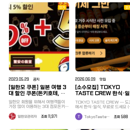
인기
인
2023.05.29 공지
2026.06.09 맛집
[일한모 쿠폰] 일본 여행 3
[소수모집] TOKYO
대 할인 쿠폰(돈키호테, 마
TASTE CREW 한식·
츠모토 키요시, 빅카메라)
시식단 — 1차 사전 모집
일한모 회원을 위해서 여행객들이
TOKYO TASTE CREW — 도
가장 많이 이용하는 3대 점포돈키호
에서 한식·일식, 무료로 드세요 (
테, 마츠모토 키요시, 빅카메라의 할
대 전액 환급) 도쿄 외식비 부담되
인 쿠폰을 준비했습니다. 구매액에
죠. 저희는 검증된 한식·일식 매
일한모관리자
조회 11,971
TokyoTaste…
조회 58
따라 최대 10% + 면세 10%, 20%
서 식사 → 솔직한 피드백 1개 →
의 할인 혜택을 받을 수 있습니다.
대 전액 환급해드리는 시식단입
여권의 제시가 필요하며 일본 거주