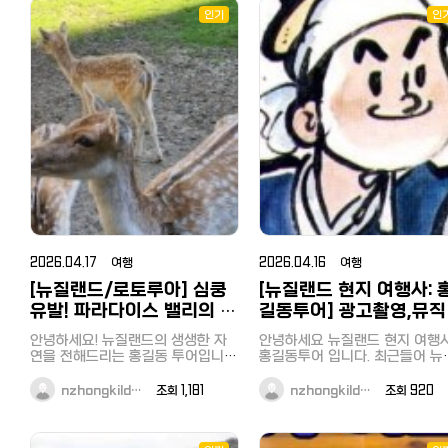
다. 목표는 주 3끼까지 무료. 왜 무료
민은 할인을 받으실 수 없습니다^^;;
인기
냐면 — 새로 런칭하는 매장은 
인
1. 일본 쇼핑의 대명사 돈키호테 돈
에 알려지는 게 가장 중요하고, 
키호테의 방일 관광객 대상 할인쿠
가 진짜 손님으로 그 시작을 돕
폰 「Yokoso! Card」가 「Discount
다. 당신은 식사, 저희는 피드백. 
Coupon」로 리뉴얼 되었습니다. 【새
은 비용도, 결제도 없습니다. 아무 데
로운 쿠폰의 특징】 10,000엔(세금
나 안 보냅니다. 위생·매장 정보 
별도) 이상 면세 구매 시 최대 면세
명하게 공개하고, 검증된 곳만 
율 10%+5% OFF로 구입하실 수
합니다. 참여 대상: 도쿄(및 인근) 거
있습니다! 할인금액의 상한 없음! 많
주 누구나 (유학생·직장인·교민) 
이 구입하실수록 할인율이 높아집니
한식/일식 좋아하는 분 지금은 입장
다! 세금 불포함 10,000엔 이상 구
만 하면 끝입니다. 들어와서 따로
매 시 5% 할인 할인쿠폰 이용 방법
거 없고, 알림 꺼두셔도 됩니다. 
(모바일 전용) 【대상자】 세금 불포함
중순부터 매칭이 시작되니 그때
10,000엔 이상, 면세로 구매하시는
편하게 계시면 됩니다. 진행: 1. 지금
고객님 한정 ※일본인 일시 귀국자
입장 (아래 링크, 끝) 2. 8월 중
도 면세가 가능하며, 본 쿠폰의 대상
터 매칭 — 입장 순서대로 우선 
2026.04.17 여행
2026.04.16 여행
입니다. ※외국공관 등 (대사관) 면세
3. 매장 방문 또는 배달(우버이츠
는 대상에서 제외됩니다. 【대상 점
[뉴질랜드/로토루아] 심쿵
[뉴질랜드 현지 여행사: 
마에칸 등) 4. 솔직한 피드백 1개
포】 일본 내 돈키호테, APITA,
식대 환급 (절차 간단, 매칭 전 안
유발! 파라다이스 밸리의 귀
길동투어] 광고촬영,뮤직
PIAGO (일부 점포 제외) 【이용 방
지금이 유리한 이유: 1기는 소수 
여운 동물 친구들 (with 홍
디오,다큐멘터리 그리고 
법】 ① 이하의 쿠폰 배너를 클릭하
예만. 입장 순서 = 우선순위(전부
안녕하세요! 뉴질랜드의 생생한 자
안녕하세요 뉴질랜드 현지 여행사
면, 쿠폰 화면으로 이동합니다. ② 쿠
길동 투어)
수지역 방문은 홍길동투
록). 인원 차면 게시글 내려갑니다
연을 전해드리는 홍길동 투어입니
홍길동투어 입니다. 최근들어 뉴질
폰 화면을 계산 시, 직원에게 제시해
입장 후 한 줄만: 입장시각 / 거주
다. 오늘은 로토루아에서 가장 '힐
와 함께…
랜드로 뮤직비디오및 광고 촬영
주시길 바랍니다. ③ 마지막으로「사
(区) / 닉네임(영어) 예) 0609 /
링'되는 장소, 파라다이스 밸리 스프
오는 일이 많아졌었는데요 태연,그
nzhongkild…
조회 1,181
nzhongkild…
조회 920
용」버튼을 누릅니다. ※고객님께 스
링스(Paradise Valley Springs)의
주쿠 / Tom (지역 구분용, 한 번
리고 마마무의 뮤직비디오를 뉴
마트폰(휴대폰)의 조작을 부탁드리
귀여운 동물 주인공들을 소개할게
합류: 한국인 → 카카오톡 오픈채팅
드에서 촬영하면서 한동안 뉴질랜드
고 있습니다. 【주의사항】 본 쿠폰은,
요. 동물 좋아하는 분들이라면 눈을
https://open.kakao.com/o/
에 대한 관심이 뜨겁기도 했었는
세금 불포함 10,000엔 이상 면세로