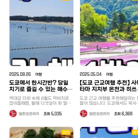
밸리는 그야말로 '동물들의 천국'입
온천마을이고 가성비 료칸 소개해
하기도 합니다. 그럴 때 저는 한국에
면세처리까지 하고 계산 【할인쿠폰
니다. 힐링 산책: 맑은 샘물을 따라
볼게요 북해도 여행을 겨울에 다녀
서 학창시절부터 애용하고 있는 
혜택】1만엔 이상 구매시 3% 할인3
걷다 보면 거대한 송어 떼가 유유히
온다면 눈이 소복하게 쌓여있는 모
일 버스 투어를 이용합니다. 일
만엔 이상 구매시 5% 할인5만엔 이
헤엄치는 모습도 볼 수 있어요. 발길
습을 기대할 텐데요 삿포로 온천은
와서는 더욱 대담해져 무려 혼자
상 구매시 7% 할인 3. 빅카메라 전
닿는 곳마다 귀여운 생명체들이 가
조잔케이 온천마을만 4-5번을 다녀
당일 버스 투어를 즐기고 있습니
자제품 뿐 아니라 드럭스토어로도
득해 지루할 틈이 없습니다. 왜 '홍길
왔고 그 안에서 시카노유 료칸, 하나
처음에는 상당히 용기가 필요했
인기 있는 일본의 '빅카메라 할인쿠
동 투어'와 함께 가야 할까요? 동물
모미지 숙박을 주로 했습니다. 그런
만, 작년 하코네 당일 버스 투어
폰' 일본에서는 비꾸카메라（ビック
들과의 완벽한 교감: 어느 타이밍에
덕분에 여름부터 가을까지 일본 온
이용한 저는 자신감이 붙었고, 
カメラ）로 불리면서 '비꾸-비꾸-
어떤 동물을 봐야 가장 즐거운지, 베
천여행을 즐길 수 있었는데요 삿포
에는 최근에 인기를 얻고 있는 '
비꾸 비꾸카메라'라는 씨엠송으로
테랑 가이드가 딱딱 짚어드려요.
로 온천 즐기는 건 물론이고 마을 자
보소' 당일 버스 투어를 즐기고 
유명합니다. 가전뿐만 아니라 드럭
체도 크지 않지만 족욕할 수 있는 곳
니다. 10월 5일 일요일, 꽤 선선해진
스토어, 잡화, 일용품까지 팔고 있어
도 너무 만족했어요. 1. 삿포로 료칸
10월 초순 일요일, 버스가 만원
서 원스톱 쇼핑이 가능합니다. 계열
시카노유 가는법 호텔 송영버스 예
서 옆에 모르는 아재라도 앉으면
사인 코지마, 소프맵에서도 사용 가
약 / 갓파라이너 예약 삿포로 시카
쩌나 걱정하고 있었지만, 의외로
능합니다. 【할인쿠폰 이용 방법】 이
노유 료칸은 하나모미지와 함께 운
리는 여유가 있었습니다. 이번 목적
미지 저장 후 사용, 이 화면을 제시
2025.08.26 여행
2025.05.04 여행
영되고 있어서 송영버스도 함께 이
지는 여기! 날씨도 좋아서 아침 8시
하셔도 됩니다. 계산할 때 할인쿠폰
용합니다. 료칸 예약이 끝나면 투숙
도쿄에서 한시간반? 당일
【도쿄 근교여행 추천】 사
에 버스는 신주쿠(新新宿)를 떠
+ 여권제시하면 면세처리까지 하고
예정객은 셔틀버스 예약을 따로 해
니다. 꿀공방（はちみつ工房） 처음
계산 【할인쿠폰 혜택】 구매금액 제
치기로 즐길 수 있는 해수욕
타마 지치부 온천과 히쓰
야 하고 송영버스를 무료로 탑승할
한 없이 최대 7% 할인 컨텍트 렌즈,
도착한 곳은 2021년 9월에 리
장 요코하마 우미노코엔
야마 공원, 나가토로 산
수 있어요. 셔틀버스 예약을 놓쳤다
카메라, 미용가전, 오디오, 시계, 장
역대급 더위 속에 8월도 막바지로
오픈한 '꿀공방'이었습니다. 꿀이 나
도쿄 근교 여행을 추천해달라는 
면 갓파라이너 예약(유료)으로 조잔
뱃놀이, 호도산, 1박 2일
（海の公園）, 핫케이지마
남감 등 : Tax Free 10% + 최대
접어들때쯤, 올해 다섯살이 된 딸아
올 때까지의 공정, 수제 꿀 음료 
들이 많습니다. 도쿄에서도 북서
케이로 이동할 수 있어요. JR삿포로
7% 추가 할인 제공 의약품, 화장품,
이가 아직 바다에서 해수욕을 즐기
음, 시식, 꿀채집 체험과 견학할 
에 해당하는 이타바시구에 사는 
（八景島）
역 &gt; 시카노유 료칸 소요시간 80
과자 등 : Tax Free 10% + 최대
지 못했다는 사실을 깨달았습니다.
있는 곳입니다. 저는 건강을 위해 매
가 추천하는 곳으로 사이타마 지
일한모관리자
조회 5,035
일한모관리자
조회 6,369
분 신치토세 공항&gt;시카노유 료칸
5% 추가 할인 제공 일본 술 : Tax
그리고 바로 도쿄 당일치기 해수욕
일 꿀을 먹고 있기 때문에 매우 
부나 가와고에 등이 있는데요.. 
소요시간 95분 두곳 외에 마코마나
Free 10% + 최대 3% 추가 할인 제
장을 검색했죠. 도쿄 북서부 사이타
운 시간이었습니다. 투어 이용객에
위크 연휴를 이용하여 이번에 또
이역, 도야코 온천에서도 조잔케이
공 【주의사항】 닌텐도 및 애플 제품,
마에 가까운 이타바시구에 거주하기
게 무료 제공되는 꿀이 들어간 
치부에 다녀왔습니다. 지치부(秩父)
로 이동할 수 있어요 송영버스 예약
주류는 할인 쿠폰 적용 불가 -----
때문에 당일로 갈 수 있는 해수욕장
스크림을 먹고, 일반 슈퍼에서는
인기
인
는 어떤 곳? 지치부(秩父)는 일본 사
은 여기(클릭) 2. 가성비 삿포로 료
--------------------- 할
이 있을까 반신반의했지만, 가장 가
처럼 볼 수 없는 벌집이 통째로 