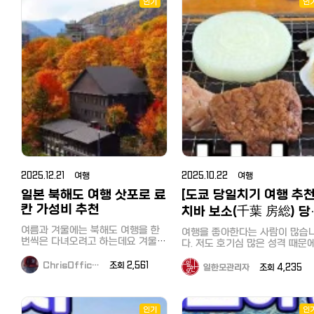
뗄 수 없는 시간이 될 거예요! 1. 눈망
이미 그전에 아빠어디가, VJ특공대,
인기
일본인·외국인 → LINE 오픈챗 
인
구매 시 1회에 한해 유효합니다. 또
울이 예쁜 '다마사슴(Fallow Deer)'
캐시미어 화보촬영까지 뉴질랜드의
プンチャット「TOKYO TASTE
한, 이하의 상품은 할인 대상에서 제
파라다이스 밸리에 들어서면 가장
풍경을 담아간 TV프로그램들이
CREW ????????」
외되며, 할인 조건에는 포함되지 않
먼저 우리를 반겨주는 친구들입니
희 홍길동투어와 함께 했다는거 
https://line.me/ti/g2/WV
으므로, 미리 양해 부탁드립니다.
다! 사진 속 아이들 좀 보세요. 점박
고계시나요 ? 많은 경력의 베테랑
q1t_XTMCq4BT639MZq3d
【할인 대상 외 상품】 술, 담배,
이 무늬가 매력적인 이 사슴들은 정
가이드분들과 오랜 경력의 저희 
utm_source=invitation&amp
POSA 카드, 단품 100,000엔(세금
말 순하고 호기심이 많답니다. 홍길
장님을 믿고 현지 코디를 맡겨주
※ 카카오톡을 쓰지 않으시는 분
불포함) 이상의 상품 및 가격 제한이
동 투어 포인트: 저희 투어와 함께하
어요~ 뉴질랜드의 대자연을 느끼며
LINE으로 입장하셔도 됩니다. 편하
있는 상품 등 쿠폰은 반드시 결제 시
시면 현장에서 직접 먹이 주기 체험
신나는 시간을 보냈던 '아빠어디가
신 채널로 입장해주세요. 문의:
제시해 주시길 바랍니다. 결제 후, 쿠
을 하실 수 있어요. 손바닥에 먹이를
팀 ! 현장에 함께 하셨던 저희 사장
tokyotastecrew@gmail.com
폰을 제시하는 경우에는 사용이 불
놓으면 사슴들이 조심스럽게 다가와
님도 송종국,윤민수,이종혁씨와 
가하오니 양해 부탁드립니다. 캡쳐
먹는 그 느낌! 아이들은 물론 어른들
께 인증샷을 남기기도 했는데 사진
(스크린샷) 이미지는 사용할 수 없습
도 금방 사슴의 매력에 푹 빠지게 된
뒤로 보이는 배경이 정말 아름답
니다. 다른 할인이나 서비스, majica
답니다. 2. 뉴질랜드에서 만나는 '밀
? vj 특공대가 뉴질랜드에 방문했을
카드와 함께 사용할 수 없습니다. 2.
림의 왕' 사자 뉴질랜드의 청정 자연
때도 저희 홍길동 투어가 함께였습
마츠모토 키요시 드럭스토어 일본
속에서 사자를 본다는 것, 상상해 보
니다. ^^ 로토루아, 그리고 와이토모,
2025.12.21 여행
2025.10.22 여행
최대급 드럭스토어인 마츠모토 키요
셨나요? 이곳에는 위엄 넘치는 사자
타우포에서 뉴질랜드의 광활한 
시의 할인 쿠폰입니다. 현지에서는
가족이 살고 있어요. 놓치지 마세요:
일본 북해도 여행 삿포로 료
과 멋진 지열지대를 카메라에 담고
[도쿄 당일치기 여행 추천
'마츠키요'로 불립니다^^ 내국인의
매일 오후에 진행되는 사자 먹이 주
많은 분들과 홍길동투어가 함께 
칸 가성비 추천
치바 보소(千葉 房総) 당
경우 보통 전용앱의 룰렛 등의 게임
기 시간은 정말 압권입니다. 사육사
력을 했는데요^^ 한컷한컷 아름다운
으로 획득한 할인 쿠폰이나 점포에
치기 버스 투어! 조개구
의 설명과 함께 사자들의 역동적인
뉴질랜드를 담아내기위해굉장히
여름과 겨울에는 북해도 여행을 한
여행을 좋아한다는 사람이 많습
서 나눠주는 쿠폰, 이전 구매때 받은
모습을 바로 눈앞에서 관찰할 수 있
은 노력과 분주함이 보이는 사진
뷔페, 도쿄만 횡단유람선
번씩은 다녀오려고 하는데요 겨울은
다. 저도 호기심 많은 성격 때문
영수증을 사용하여 할인 받곤 합니
는 특별한 기회죠. 홍길동 투어가 이
구요~ 로토루아의 아름다운 풍경인
특히나 삿포로 온천 여행의 목적이
새로운 경치를 보거나 현지 맛집
다. 구매금액에 따라 7%와 면세 할
시간을 놓치지 않도록 일정을 완벽
데요 맑고 푸른하늘의 색깔이 눈에
큽니다. 겨울 삿포로 여행만 다섯 번
즐기는 것을 누구보다 좋아합니다
ChrisOffic…
조회 2,561
일한모관리자
조회 4,235
인도 받을 수 있는 쿠폰입니다. 이
하게 짜드립니다! 3. 복작복작 귀여
제일 먼저 들어옵니다~
째인데 겨울이 긴 만큼 두 번을 다녀
하지만 막상 시간이 있어서 여행
화면을 제시하기만 하면 됩니다. 【할
운 농장 동물들 사슴뿐만 아니라 알
오기도 하고 그 안에서 삿포로 료칸
떠나려고 해도 함께 갈 사람이 
인쿠폰 이용 방법】 이미지 저장 후
파카, 양, 염소, 그리고 물가에서 뒤
숙박이 빠지지 않았어요. 이번 겨울
나 어디로 가야할지 몰라, 결국 
사용, 이 화면을 제시하셔도 됩니다.
뚱거리는 오리들까지! 파라다이스
추천하는 삿포로 료칸은 조잔케이
보는 것도 귀찮아져서 여행을 포
인기
인
계산할 때 할인쿠폰 + 여권제시하면