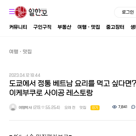
로그인
커뮤니티
구인구직
부동산
여행ㆍ맛집
중고장터
생
여행ㆍ맛집
2023.04.12 18:44
도쿄에서 정통 베트남 요리를 먹고 싶다면
이케부쿠로 사이공 레스토랑
7,841
여행박사
(219.♡.55.254)
오래 전
맛집
인기