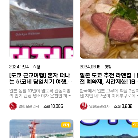
것을 알았습니다. 야마나카코 호수
게였는데 넷플릭스에서 또다시 화제
크푸르트, 고기, 소시지, 야채, 과
할 수 있는 온천이 많습니다. 상기
있어요. 겨울에는 여기서 눈 내리는
코하마 시내에서 유일하게 해수욕을
후지산 주변에는 후지산에서 내
가 되면서 더 가기 어려운 가게가 되
디저트, 소프트 드링크도 무제한
특징과 더불어 4월초부터 약 한
풍경을 보고만 있어도 너무 좋고 눈
할 수 있는 공원으로 1988년에 만들
는 깨끗한 물과 풍부한 수량으로
었습니다. 아니나다를까 현재 예약
로 먹을 수 있습니다 조개구이는 역
열리는 시바사쿠라 축제로 유명
이 많이 내리고 쌓이는 곳이라 겨울
어진 인공 해수욕장이라고 합니다.
연생성된 후지 5호라는 호수가 
사이트에 3달간 평일 애매한 시간을
시 시내에서는 가게도 많지 않고
히쓰지야마 공원은 추천하는 명
북해도 여행 추천해요 옷장 안에는
길이는 약 1km, 만조 시에도 약
데, 야마나카호(山中湖, やまなか
제외하고는 예약이 거의 차 있었습
음껏 먹을 수 없기 때문에 제한 
니다다. 저는 오래전에 (일본여친과)
유카타와 하오리가 구비되어 있어
60m로 얕기 때문에 아이들도 안심
니다. 넷플릭스 '미친맛집'은 한국과
1시간, 시계를 수시로 체크하면서
는 후지 5호 중 가장 큰 호수입니
가 본 적이 있지만, 좋았던 기억
잠깐 밖으로 나가거나 온천, 조식 먹
하고 즐길 수 있는 바다입니다. 공원
일본을 대표하는 미식가 성시경과
부르게 먹었습니다. 저는 새우와 굴
후지 5호 중에서는 가장 높은 위
있어 이번에는 딸에게 보여주고 
을 때도 유카타 입을 수 있구요 온천
내에는 바베큐장도 있어 도구나 식
마츠시게 유타카가 서로에게 숨겨진
을 집중 공략했습니다^^ 도쿄만 페
에 있어 경관이 좋고 수심은 가장
어서 골든위크가 시작되어서야 
갈 때는 수건을 챙겨가야 해요. 일본
재료없이도 예약을 하면 이용할 수
맛집을 소개하며 함께 식사를 즐기
아서 뱃놀이, 낚시, 수상스키, 윈
리 크루징（東京湾フェリーク
부랴 하나 남은 호텔을 예약하여
온천여행도 북해도를 가장 좋아하는
있습니다. 해수욕장 입장은 물론, 거
는 프로그램인데 고독한 미식가로
핑, 관광, 수영, 캠핑 등으로 이용
ジング） 마지막 코스는 도쿄만을
녀오게 되었습니다. 히쓰지야마 공
데 겨울에 눈 내리는 모습을 바라보
대한 천막, 탈의실과 샤워실도 모두
유명한 마츠시게 씨가 성시경을 불
는 관광지로 유명합니다. 후지 
횡단하는 도쿄만 페리 크루징이
며 온천을 즐길 수 있기 때문이에요
원(羊山公園) 히쓰지야마 공원(羊山
무료로 사용할 수 있는 점도 장점입
러서 주요 메뉴를 주문해줍니다. 저
네 이즈 국립공원으로 지정되어 
니다. 갈 때는 육지로 우회하여 치바
룸 내에 따뜻한 차를 마실 수 있도록
니다. 핫케이지마역에는 관광지로
公園)은 사이타마현 지치부시에 
는 프로그램에 나와서 두사람이 감
습니다. 오전에 차를 렌트하여 도쿄
시를 경유하여 보소 반도에 옵니
찻잔과 녹차, 커피가 준비되어 있어
유명한 씨파라다이스에도 걸어서 갈
는 유명한 공원으로, 특히 봄철 
탄하면서 먹은 요리인국물 없는 탄
를 출발, 3시간 정도를 달려 야
만, 돌아갈 때는 대형 배에 버스
요. 일본 녹차가 구수하고 맛있는 만
수 있어서 일박으로 즐기셔도 좋을
2024.12.14 여행
2024.09.19 맛집
자쿠라(芝桜, 핑크 모스) 꽃밭으
탄면, 물만두, 군만두, 산채백육과,
카코에 도착했습니다. 저렴한 렌트
그대로 싣고 도쿄만을 건너 도쿄
큼 객실에서 티타임도 꼭 즐겨보세
것 같다는 생각이 들었습니다. 일반
널리 알려져 있습니다. 히쓰지야마
[도쿄 근교여행] 혼자 떠나
일본 도쿄 추천 라멘집｜
칠리새우, 탕수육 등을그대로 주문
카 정보는 아래를 참조하세요. 일본
향하는 코스였습니다. 지바현·카나
요! 욕실과 화장실은 함께 있는 구조
해수욕장과의 차이점 역에서 대단히
공원의 주요 매력 포인트: 시바자쿠
했습니다. 국물 없는 탄탄면은 대표
렌트카/렌터카 최저가로 이용하기
야항과 가나가와현·구리하마항
인데요 거의 화장실로만 이용하고
는 하코네 당일치기 여행.
전 예약제, 시간제한! 19
가깝다는 점도 특징이지만, 이 바다
라 언덕(芝桜の丘): 매년 4월 중
메뉴로 뭔가 설명할 수 없는 감칠맛
비용과 추천사이트, 면허와 주의점
약 40분에 잇는 도쿄만 페리. 선
온천을 이용했는데 정말 하루에 3번
는 해조류로 뒤덮힌 바다라는 점이
저렴하고 효율적으로 하코
엔 초인기라멘 이케부쿠
터 5월 초까지 약 40만 그루 이
과 매운맛이 계속 생각나는 메뉴입
카쉐어링까지
일본 생활 10년이 넘도록 관동지방
에서는 바닷바람을 맞으며 상쾌
한국에서 일본 그루메 책을 3권
가게 되는 온천! 겨울 북해도 온천여
가장 큰 차이점이었습니다. 근처에
시바자쿠라가 언덕을 화려하게 
네 한방에 돌아보기
라멘 오감(Japanese 
니다. 그리고 만두도 유명한데 제대
https://korean.co.jp/life2/1
의 인기 관광 명소이자 온천인 하코
크루징을 즐길 수 있었습니다. 하루
낸 지인 네모군이 이케부쿠로에 
행이 찐이더라구요! 거실과 침실이
미역 양식장이라도 있나 싶을 정도
며 장관을 이룹니다. 흰색, 분홍색
로 맛을 느껴보시려면 물만두를 추
유명 관광지 '오시노 핫카이' 숙소를
네를 아직 못 가고 있었습니다. 꼭
에 도쿄도, 지바현, 가나가와현을
인기 라멘집 예약을 해준다기에 
분리되어 있는 룸을 하나 더 보여드
로 해변은 미역비슷한 해조류로 가
보라색 등 다양한 색상의 꽃들이
천합니다. 기존의 만두와는 다른 진
체크인한 후, 바로 차로 10분 거
한번 하코네를 가보리라 벼르고 있
두 방문한 것이 되었습니다. 마지막
봤습니다. 사실 저는 일본라멘, 츠케
리자면 여긴 좀더 넓구요 거실이 분
득했습니다. 그래서 에메랄드빛으로
일한모관리자
조회 10,085
일한모관리자
조회 8,202
름다운 패턴을 이루고 있어 사진
한 부추와 향신료의 맛, 딤섬같은 육
있는 유명 관광지 오시노 핫카이
던 저는 우연히 하코네의 주요 명소
으로 어떠셨나요? 당일치기로 
멘은 정말 맛있다고 생각한 적이
리되어 있어 확실히 달랐어요. 최대
빛나거나 깨끗한 바다와는 거리가
소로도 유명합니다. 지치부 시내 및
즙이 풍부한 메뉴입니다. 매운게 계
방문했습니다. 오시노 핫카이(忍野
를 하루에 돌아보는 당일 치기 버스
에 가면 좋을지, 운전하는 것도 
이 꼽을 정도로 대부분은 짜고 
인원수에 따라 객실이 달라지기 때
멀었지만, 스노쿨링으로 바다속을
주변 산 전망: 공원 내에서 바라
속 땡겨서 막판에辣子鶏라는 매운
투어를 알게 되었습니다. 남자 혼자
줄 짜는 것도 귀찮다고 생각하는
맛도 덜해서 신라멘이 낫다는 주
문에 인원수에 맞춰 찾아보면 예약
八海)는 일본 야마나시현에 위치
보니 해조류가 많은 만큼 물고기도
지치부 시내와 피라미드처럼 깎
닭요리를 시켰는데 고기는 적은데
서 괜찮을까? 라는 걱정이 앞섰지만
에게 당일치기 버스 투어를 추천
였습니다. 다베로그가 매년 장르별
가능한 객실이 나올 거예요 분리 공
인기
인
조개류 등도 많이 보였습니다. 해조
아름다운 샘터로, 후지산의 용암
바쿠산(武甲山)의 독특한 전경도
홍고추만 잔뜩 들어가서 비추합니
과감하게 예약했고 무사히 다녀왔습
니다. 치바는 도쿄에서 당일치기 여
로 선정하는 그루메 어워드 '다
간이라 TV 보며 소파에 앉아 도란
류로 노는 것도 나름의 묘미 해조류
형에서 생성된 여덟 개의 맑은 
우 아름답습니다. 가족과 연인에게
다. 줄이 길고, 가게가 너무 협소하며
니다. 이번에 다녀온 여행상품은 일
행하기에도 좋은 곳이니 이번 기
도란 쉬기도 좋았는데 TV 넷플릭스
그 백명점（食べログ百名店）'
가 많다는 것은 청정바다를 의미하
을 의미합니다. 일본의 대표적인