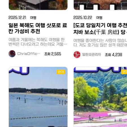
(스크린샷) 이미지는 사용할 수 없습
도 금방 사슴의 매력에 푹 빠지게 된
뒤로 보이는 배경이 정말 아름답
니다. 다른 할인이나 서비스, majica
답니다. 2. 뉴질랜드에서 만나는 '밀
? vj 특공대가 뉴질랜드에 방문했을
카드와 함께 사용할 수 없습니다. 2.
림의 왕' 사자 뉴질랜드의 청정 자연
때도 저희 홍길동 투어가 함께였습
마츠모토 키요시 드럭스토어 일본
속에서 사자를 본다는 것, 상상해 보
니다. ^^ 로토루아, 그리고 와이토모,
2025.12.21 여행
2025.10.22 여행
최대급 드럭스토어인 마츠모토 키요
셨나요? 이곳에는 위엄 넘치는 사자
타우포에서 뉴질랜드의 광활한 
시의 할인 쿠폰입니다. 현지에서는
가족이 살고 있어요. 놓치지 마세요:
일본 북해도 여행 삿포로 료
과 멋진 지열지대를 카메라에 담고
[도쿄 당일치기 여행 추천
'마츠키요'로 불립니다^^ 내국인의
매일 오후에 진행되는 사자 먹이 주
많은 분들과 홍길동투어가 함께 
칸 가성비 추천
치바 보소(千葉 房総) 당
경우 보통 전용앱의 룰렛 등의 게임
기 시간은 정말 압권입니다. 사육사
력을 했는데요^^ 한컷한컷 아름다운
으로 획득한 할인 쿠폰이나 점포에
치기 버스 투어! 조개구
의 설명과 함께 사자들의 역동적인
뉴질랜드를 담아내기위해굉장히
여름과 겨울에는 북해도 여행을 한
여행을 좋아한다는 사람이 많습
서 나눠주는 쿠폰, 이전 구매때 받은
모습을 바로 눈앞에서 관찰할 수 있
은 노력과 분주함이 보이는 사진
뷔페, 도쿄만 횡단유람선
번씩은 다녀오려고 하는데요 겨울은
다. 저도 호기심 많은 성격 때문
영수증을 사용하여 할인 받곤 합니
는 특별한 기회죠. 홍길동 투어가 이
구요~ 로토루아의 아름다운 풍경인
특히나 삿포로 온천 여행의 목적이
새로운 경치를 보거나 현지 맛집
다. 구매금액에 따라 7%와 면세 할
시간을 놓치지 않도록 일정을 완벽
데요 맑고 푸른하늘의 색깔이 눈에
큽니다. 겨울 삿포로 여행만 다섯 번
즐기는 것을 누구보다 좋아합니다
ChrisOffic…
조회 2,565
일한모관리자
조회 4,238
인도 받을 수 있는 쿠폰입니다. 이
하게 짜드립니다! 3. 복작복작 귀여
제일 먼저 들어옵니다~
째인데 겨울이 긴 만큼 두 번을 다녀
하지만 막상 시간이 있어서 여행
화면을 제시하기만 하면 됩니다. 【할
운 농장 동물들 사슴뿐만 아니라 알
오기도 하고 그 안에서 삿포로 료칸
떠나려고 해도 함께 갈 사람이 
인쿠폰 이용 방법】 이미지 저장 후
파카, 양, 염소, 그리고 물가에서 뒤
숙박이 빠지지 않았어요. 이번 겨울
나 어디로 가야할지 몰라, 결국 
사용, 이 화면을 제시하셔도 됩니다.
뚱거리는 오리들까지! 파라다이스
추천하는 삿포로 료칸은 조잔케이
보는 것도 귀찮아져서 여행을 포
인기
인
계산할 때 할인쿠폰 + 여권제시하면
밸리는 그야말로 '동물들의 천국'입
온천마을이고 가성비 료칸 소개해
하기도 합니다. 그럴 때 저는 한국에
면세처리까지 하고 계산 【할인쿠폰
니다. 힐링 산책: 맑은 샘물을 따라
볼게요 북해도 여행을 겨울에 다녀
서 학창시절부터 애용하고 있는 
혜택】1만엔 이상 구매시 3% 할인3
걷다 보면 거대한 송어 떼가 유유히
온다면 눈이 소복하게 쌓여있는 모
일 버스 투어를 이용합니다. 일
만엔 이상 구매시 5% 할인5만엔 이
헤엄치는 모습도 볼 수 있어요. 발길
습을 기대할 텐데요 삿포로 온천은
와서는 더욱 대담해져 무려 혼자
상 구매시 7% 할인 3. 빅카메라 전
닿는 곳마다 귀여운 생명체들이 가
조잔케이 온천마을만 4-5번을 다녀
당일 버스 투어를 즐기고 있습니
자제품 뿐 아니라 드럭스토어로도
득해 지루할 틈이 없습니다. 왜 '홍길
왔고 그 안에서 시카노유 료칸, 하나
처음에는 상당히 용기가 필요했
인기 있는 일본의 '빅카메라 할인쿠
동 투어'와 함께 가야 할까요? 동물
모미지 숙박을 주로 했습니다. 그런
만, 작년 하코네 당일 버스 투어
폰' 일본에서는 비꾸카메라（ビック
들과의 완벽한 교감: 어느 타이밍에
덕분에 여름부터 가을까지 일본 온
이용한 저는 자신감이 붙었고, 
カメラ）로 불리면서 '비꾸-비꾸-
어떤 동물을 봐야 가장 즐거운지, 베
천여행을 즐길 수 있었는데요 삿포
에는 최근에 인기를 얻고 있는 '
비꾸 비꾸카메라'라는 씨엠송으로
테랑 가이드가 딱딱 짚어드려요.
로 온천 즐기는 건 물론이고 마을 자
보소' 당일 버스 투어를 즐기고 
유명합니다. 가전뿐만 아니라 드럭
체도 크지 않지만 족욕할 수 있는 곳
니다. 10월 5일 일요일, 꽤 선선해진
스토어, 잡화, 일용품까지 팔고 있어
도 너무 만족했어요. 1. 삿포로 료칸
10월 초순 일요일, 버스가 만원