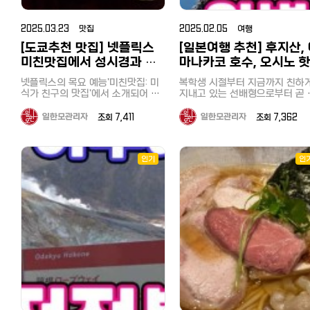
문에 타테야마만과 멀리에 이즈
것이었습니다. 다음역인 시바구치역
다운 산과 강이 많아, 하이킹, 트
20만원으로 예약할 수 있는 날짜가
마를 볼 수도 있었습니다.♪ 조개구
킹, 온천욕 등 자연을 즐기기에 
（海の公園柴口駅）이라면 2분거
있어 역시 가성비 삿포로 료칸이다
이 무한리필（海鮮浜焼き食べ
맞춤입니다. 특히 아라카와 강 
리에 바다에 뛰어들 수 있습니다. 아
2025.03.23 맛집
2025.02.05 여행
싶었어요 첫번째 플랜은 조식은 포
의 경치는 매우 인상적입니다. 지치
題） 다음은 이 버스 투어의 하이라
마 일본에서도 가장 해수욕장에서
함되어 있어서 좋은데 석식이 없고
[도쿄추천 맛집] 넷플릭스
[일본여행 추천] 후지산,
부 야경 축제(秩父夜祭): 유네스
가까운 역이 아닐까 싶었습니다. 그
이트라고 할 수 있는 조개구이 
룸 온니인데다 화장실이 셰어라서
미친맛집에서 성시경과 고
마나카코 호수, 오시노 
냥 내리면 바로 앞이 해수욕장 일본
점심이었습니다. 바다로 둘러싸인
무형문화유산으로 지정된 이 축
아무리 저렴해도 이런 건 고민을 좀
인들에게 물어보니 핫케이지마는 요
지바, 그 중에서도 보소반도에는
매년 12월에 열리며, 화려한 가
해봐야 할 것 같고 두 번째 클래식
독한 미식가가 감탄한 도쿄
이, 빙어낚시까지! 완벽 1
넷플릭스의 목요 예능'미친맛집: 미
복학생 시절부터 지금까지 친하
코하마에서도 이름난 관광지로 핫케
개구이무한리필 가게가 많이 모
불꽃놀이로 유명합니다. 미쓰미네
트윈룸은 조식, 뷔페 디너 포함 2인
2일 야마나시 여행
이케부쿠로 중식당 '양(楊)'
식가 친구의 맛집'에서 소개되어 화
지내고 있는 선배형으로부터 곧 
이지마 씨파라다이스라는 수영장과
있다고 합니다. 방문한 곳은 개인
신사(三峯神社): 산속 깊은 곳에
가격이 206,424원으로 가격도 좋
제인도쿄 이케부쿠로 중식당 '양
아휴직이 끝나니 같이 우정여행
돌고래쇼, 놀이기구 등의 관광시설
은 이용이 어려운 단체 전용의 
는 유서 깊은 신사로, 영적인 분
고 무료 취소가 되니까 일단 예약해
가자는 제안을 받았습니다. 어디를
(楊)'에 다녀왔습니다. 이케부쿠로가
가게 키요치!! 50종류 이상의 뷔
로 유명했습니다. 우미노코엔（海の
일한모관리자
조회 7,411
일한모관리자
조회 7,362
와 멋진 경치 덕분에 파워 스팟
두고 보기! ▼▼▼ 삿포로 시카노유
갈지 며칠을 알아보다가 남자끼
홈타운이라 할 수 있는 저는 이 가게
를 즐길 수 있었습니다. 무한리필 메
도 잘 알려져 있습니다. 지치부 철도
가격 조회하기(클릭) 3. 시카노유 후
公園） 전철을 이용한 당일치기 해
까 캠핑과 바베큐, 온천, 액티비
를 전부터 알았고 회식이나 개인적
뉴는 아래와 같이 정말 다양했습
와 SL 열차: 구식 증기기관차(SL
기 일본 전통 료칸 다다미 룸으로 침
수욕이지만 저는 야심차게 텐트까지
테마로 알아보던 중, 후지산 기슭
으로 몇 번 간 적이 있었는데 이번에
다. 조개류(가리비·조개·굴 등) 해물
레오 익스프레스)가 운행되어 철
대만 트윈으로 되어 있어 각자 편하
들고 나왔습니다. 다행히 해변 근처
마나카코 호수에 이 모든 것을 
인기
인
꼭 가고 싶다는 지인이 있어 어렵게
덮밥(좋아하는 회 무한리필 내가
애호가들에게도 인기 있는 지역
게 숙면을 취할 수 있구요 침대 옆에
에 나무그늘이 있어 캠핑을 즐기기
에 해결할 수 있는 관광지가 있
예약했습니다. 원래 웨이팅이 긴 가
드는 해물덮밥) 정어리함바그, 프랑
다. 아라카와 온천: 자연 속에서 힐링
는 엑스트라 베드형 소파가 하나 더
에도 좋았습니다. 우미노코엔은 요
것을 알았습니다. 야마나카코 호수
게였는데 넷플릭스에서 또다시 화제
크푸르트, 고기, 소시지, 야채, 과
할 수 있는 온천이 많습니다. 상기
있어요. 겨울에는 여기서 눈 내리는
코하마 시내에서 유일하게 해수욕을
후지산 주변에는 후지산에서 내
가 되면서 더 가기 어려운 가게가 되
디저트, 소프트 드링크도 무제한
특징과 더불어 4월초부터 약 한
풍경을 보고만 있어도 너무 좋고 눈
할 수 있는 공원으로 1988년에 만들
는 깨끗한 물과 풍부한 수량으로
었습니다. 아니나다를까 현재 예약
로 먹을 수 있습니다 조개구이는 역
열리는 시바사쿠라 축제로 유명
이 많이 내리고 쌓이는 곳이라 겨울
어진 인공 해수욕장이라고 합니다.
연생성된 후지 5호라는 호수가 
사이트에 3달간 평일 애매한 시간을
시 시내에서는 가게도 많지 않고
히쓰지야마 공원은 추천하는 명
북해도 여행 추천해요 옷장 안에는
길이는 약 1km, 만조 시에도 약
데, 야마나카호(山中湖, やまなか
제외하고는 예약이 거의 차 있었습
음껏 먹을 수 없기 때문에 제한 
니다다. 저는 오래전에 (일본여친과)
유카타와 하오리가 구비되어 있어
60m로 얕기 때문에 아이들도 안심
니다. 넷플릭스 '미친맛집'은 한국과
1시간, 시계를 수시로 체크하면서
는 후지 5호 중 가장 큰 호수입니
가 본 적이 있지만, 좋았던 기억
잠깐 밖으로 나가거나 온천, 조식 먹
하고 즐길 수 있는 바다입니다. 공원
일본을 대표하는 미식가 성시경과
부르게 먹었습니다. 저는 새우와 굴
후지 5호 중에서는 가장 높은 위
있어 이번에는 딸에게 보여주고 
을 때도 유카타 입을 수 있구요 온천
내에는 바베큐장도 있어 도구나 식
마츠시게 유타카가 서로에게 숨겨진
을 집중 공략했습니다^^ 도쿄만 페
에 있어 경관이 좋고 수심은 가장
어서 골든위크가 시작되어서야 
갈 때는 수건을 챙겨가야 해요. 일본
재료없이도 예약을 하면 이용할 수
맛집을 소개하며 함께 식사를 즐기
아서 뱃놀이, 낚시, 수상스키, 윈
리 크루징（東京湾フェリーク
부랴 하나 남은 호텔을 예약하여
온천여행도 북해도를 가장 좋아하는
있습니다. 해수욕장 입장은 물론, 거
는 프로그램인데 고독한 미식가로
핑, 관광, 수영, 캠핑 등으로 이용
ジング） 마지막 코스는 도쿄만을
녀오게 되었습니다. 히쓰지야마 공
데 겨울에 눈 내리는 모습을 바라보
대한 천막, 탈의실과 샤워실도 모두
유명한 마츠시게 씨가 성시경을 불
는 관광지로 유명합니다. 후지 
횡단하는 도쿄만 페리 크루징이
며 온천을 즐길 수 있기 때문이에요
원(羊山公園) 히쓰지야마 공원(羊山
무료로 사용할 수 있는 점도 장점입
러서 주요 메뉴를 주문해줍니다. 저
네 이즈 국립공원으로 지정되어 
니다. 갈 때는 육지로 우회하여 치바
룸 내에 따뜻한 차를 마실 수 있도록
니다. 핫케이지마역에는 관광지로
公園)은 사이타마현 지치부시에 