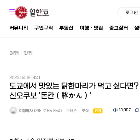
로그인
커뮤니티
구인구직
부동산
여행ㆍ맛집
중고장터
생
여행ㆍ맛집
2023.04.12 18:41
도쿄에서 맛있는 닭한마리가 먹고 싶다면?
신오쿠보 '돈칸（豚かん）'
13,057
여행박사
(219.♡.55.254)
오래 전
맛집
인기