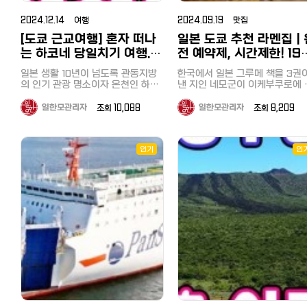
는 프로그램에 나와서 두사람이 감
습니다. 오전에 차를 렌트하여 도쿄
시를 경유하여 보소 반도에 옵니
찻잔과 녹차, 커피가 준비되어 있어
유명한 씨파라다이스에도 걸어서 갈
는 유명한 공원으로, 특히 봄철 
탄하면서 먹은 요리인국물 없는 탄
를 출발, 3시간 정도를 달려 야
만, 돌아갈 때는 대형 배에 버스
요. 일본 녹차가 구수하고 맛있는 만
수 있어서 일박으로 즐기셔도 좋을
2024.12.14 여행
2024.09.19 맛집
자쿠라(芝桜, 핑크 모스) 꽃밭으
탄면, 물만두, 군만두, 산채백육과,
카코에 도착했습니다. 저렴한 렌트
그대로 싣고 도쿄만을 건너 도쿄
큼 객실에서 티타임도 꼭 즐겨보세
것 같다는 생각이 들었습니다. 일반
널리 알려져 있습니다. 히쓰지야마
[도쿄 근교여행] 혼자 떠나
일본 도쿄 추천 라멘집｜
칠리새우, 탕수육 등을그대로 주문
카 정보는 아래를 참조하세요. 일본
향하는 코스였습니다. 지바현·카나
요! 욕실과 화장실은 함께 있는 구조
해수욕장과의 차이점 역에서 대단히
공원의 주요 매력 포인트: 시바자쿠
했습니다. 국물 없는 탄탄면은 대표
렌트카/렌터카 최저가로 이용하기
야항과 가나가와현·구리하마항
인데요 거의 화장실로만 이용하고
는 하코네 당일치기 여행.
전 예약제, 시간제한! 19
가깝다는 점도 특징이지만, 이 바다
라 언덕(芝桜の丘): 매년 4월 중
메뉴로 뭔가 설명할 수 없는 감칠맛
비용과 추천사이트, 면허와 주의점
약 40분에 잇는 도쿄만 페리. 선
온천을 이용했는데 정말 하루에 3번
는 해조류로 뒤덮힌 바다라는 점이
저렴하고 효율적으로 하코
엔 초인기라멘 이케부쿠
터 5월 초까지 약 40만 그루 이
과 매운맛이 계속 생각나는 메뉴입
카쉐어링까지
일본 생활 10년이 넘도록 관동지방
에서는 바닷바람을 맞으며 상쾌
한국에서 일본 그루메 책을 3권
가게 되는 온천! 겨울 북해도 온천여
가장 큰 차이점이었습니다. 근처에
시바자쿠라가 언덕을 화려하게 
네 한방에 돌아보기
라멘 오감(Japanese 
니다. 그리고 만두도 유명한데 제대
https://korean.co.jp/life2/1
의 인기 관광 명소이자 온천인 하코
크루징을 즐길 수 있었습니다. 하루
낸 지인 네모군이 이케부쿠로에 
행이 찐이더라구요! 거실과 침실이
미역 양식장이라도 있나 싶을 정도
며 장관을 이룹니다. 흰색, 분홍색
로 맛을 느껴보시려면 물만두를 추
유명 관광지 '오시노 핫카이' 숙소를
네를 아직 못 가고 있었습니다. 꼭
에 도쿄도, 지바현, 가나가와현을
인기 라멘집 예약을 해준다기에 
분리되어 있는 룸을 하나 더 보여드
로 해변은 미역비슷한 해조류로 가
보라색 등 다양한 색상의 꽃들이
천합니다. 기존의 만두와는 다른 진
체크인한 후, 바로 차로 10분 거
한번 하코네를 가보리라 벼르고 있
두 방문한 것이 되었습니다. 마지막
봤습니다. 사실 저는 일본라멘, 츠케
리자면 여긴 좀더 넓구요 거실이 분
득했습니다. 그래서 에메랄드빛으로
일한모관리자
조회 10,088
일한모관리자
조회 8,209
름다운 패턴을 이루고 있어 사진
한 부추와 향신료의 맛, 딤섬같은 육
있는 유명 관광지 오시노 핫카이
던 저는 우연히 하코네의 주요 명소
으로 어떠셨나요? 당일치기로 
멘은 정말 맛있다고 생각한 적이
리되어 있어 확실히 달랐어요. 최대
빛나거나 깨끗한 바다와는 거리가
소로도 유명합니다. 지치부 시내 및
즙이 풍부한 메뉴입니다. 매운게 계
방문했습니다. 오시노 핫카이(忍野
를 하루에 돌아보는 당일 치기 버스
에 가면 좋을지, 운전하는 것도 
이 꼽을 정도로 대부분은 짜고 
인원수에 따라 객실이 달라지기 때
멀었지만, 스노쿨링으로 바다속을
주변 산 전망: 공원 내에서 바라
속 땡겨서 막판에辣子鶏라는 매운
투어를 알게 되었습니다. 남자 혼자
줄 짜는 것도 귀찮다고 생각하는
맛도 덜해서 신라멘이 낫다는 주
문에 인원수에 맞춰 찾아보면 예약
八海)는 일본 야마나시현에 위치
보니 해조류가 많은 만큼 물고기도
지치부 시내와 피라미드처럼 깎
닭요리를 시켰는데 고기는 적은데
서 괜찮을까? 라는 걱정이 앞섰지만
에게 당일치기 버스 투어를 추천
였습니다. 다베로그가 매년 장르별
가능한 객실이 나올 거예요 분리 공
인기
인
조개류 등도 많이 보였습니다. 해조
아름다운 샘터로, 후지산의 용암
바쿠산(武甲山)의 독특한 전경도
홍고추만 잔뜩 들어가서 비추합니
과감하게 예약했고 무사히 다녀왔습
니다. 치바는 도쿄에서 당일치기 여
로 선정하는 그루메 어워드 '다
간이라 TV 보며 소파에 앉아 도란
류로 노는 것도 나름의 묘미 해조류
형에서 생성된 여덟 개의 맑은 
우 아름답습니다. 가족과 연인에게
다. 줄이 길고, 가게가 너무 협소하며
니다. 이번에 다녀온 여행상품은 일
행하기에도 좋은 곳이니 이번 기
도란 쉬기도 좋았는데 TV 넷플릭스
그 백명점（食べログ百名店）'
가 많다는 것은 청정바다를 의미하
을 의미합니다. 일본의 대표적인
인기: 자연 속에서 산책을 즐기
가게가 잘되니까 현금만 받는 배짱
본에서 투어버스 업체로 유명한 하
를 참고해서 한번 방문해 보세요^
연결된다면 넘 좋겠지만 여기까지는
는 게 아닐까란 생각도 들었습니다.
광지 중 하나로, 깨끗한 물과 후
뽑힌 가게로 예약한 사람만 먹을
도시락을 먹기에 좋은 장소로, 
영업하는 점이 아쉬운 점입니다. 궁
숙박은 일본 최대/최저가 숙박
확인을 못했고 거의 온천 이용하고
토버스의 ‘箱根ぐるり周遊と彫刻
무엇보다 수심이 대단히 얕기 때문
을 배경으로 한 아름다운 경관이
있다는 말에 '그래 내 입을 한번 
단위나 커플 관광객에게 인기가 
금하신 분 한번 가보세요~ 도쿄 이
밖에서 눈 구경하면 하루가 금방이
사이트 '자란'을 이용해보세요.～
에 아이들이 놀기에 정말 좋았습니
명합니다. 당일도 여기가 중국인지
족시켜봐'라고 생각하며 시간에 
の森美術館‘였습니다. 아침 7시50
습니다. 교통: 세이부 지치부역(西武
에요 욕실은 모두 동일한 형태에요.
케부쿠로 중식당 '양(楊)'
다. 마무리 이번에는 대중교통으로
일본인지 모를정도로 중국인 관
을까 서둘러 가 보았습니다. 가게에
本最大級の宿・ホテル予約サイ
분 신주쿠 집합, 토요일 여행이어서
秩父駅)에서 도보로 약 20분 정
욕조는 없고 온천 사우나와 온천 시
당일치기로 즐길 수 있는 해수욕장
https://www.hotpepper.jp/strJ000234198/
이 관광버스를 대절하여 많이 와
가니 굳게 닫힌 문, 완전예약제
옆자리에 낯선 남자가 앉으면 어쩌
～ じゃらん 다음 기사도 기대해주
꽃 시즌에는 매우 혼잡하니, 이른
설을 이용하시면 훨씬 좋을 거예요.
【추천기사】 [일본에서 집 구하기] 추
었습니다. 수심 8미터인데 바닥
문구와 '금일 예약은 매진되었습
요코하마 '우미노코엔（海の公
지? 예쁜 여자분이 앉았으면 좋겠
세요~ [추천기사] 도쿄에서 한시간
간에 방문하는 것을 추천드립니다
온천이 냉탕, 사우나까지 갖춰져있
천 부동산 사이트와 쉐어하우스, 한
보일 정도로 투명한 연못과 볼거
다（本日、ご予約により完売し
다,, 혼자 걱정과 망상을 하고 있었는
반? 당일치기로 즐길 수 있는 해
園）'을 소개해드렸습니다. 바로 옆
지치부관광의 주요 관문인 세이
어 넘 좋았어요 3. 북해도 온천 여행
국부동산과 꿀팁까지
많은 기념품 샵, 일본식 가옥과 
데, 당일은 승객이 많지 않아 제 옆
た）'라는 안내문까지,, 배짱영업
욕장 요코하마 우미노코엔（海
에 전국적으로 이름난 씨파라다이스
지치부역에서 도보 20분으로 알
시카노유 온천 사우나 남여가 확실
https://korean.co.jp/life_realestate/1
넉한 분위기가 추천 포인트입니다
은 비어있었고, 여성의 경우 옆자리
극치를 보여주는 외관에 약간의 
도 있으니 요코하마 숙박여행으로
園）, 핫케이지마（八景島）
져 있지만, 실제로는 공원 초입 
하게 구분되어 있는 온천이에요. 실
[일본 인터넷 개통과 설치] 거주 한
극동에 위치한 일본은 해가 빨리
는 비워두거나 여자를 앉히는 규정
쾌함과 설레임을 가지고 가게에 
핫케이지마를 즐겨보시는 것도 좋겠
https://korean.co.jp/travel/
장에서 공원입구까지 또 도보로 1
내탕과 사우나, 냉탕 모두 있고 실내
국인 추천 6사의 속도와 요금, 직접
고 빨리 지는 곳이죠. 4시가 넘
이 있었습니다. 혼자 쓸데없는 기대
어갔습니다. 내부 좌석은 열석정도,
다는 생각을 했습니다. 숙박은 일본
【도쿄 근교여행 추천】 사이타마 
분 가량이 걸리기 때문에 택시를
에서 조금 답답하면 밖으로 나와 온
써 본 후기
자 벌써 해가 넘어가고 어둑해지
를 한 것이었습니다. 하코네는 온천
내부는 라멘빠는 소리만 가득했죠