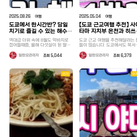
서 원스톱 쇼핑이 가능합니다. 계열
시카노유 가는법 호텔 송영버스 예
서 옆에 모르는 아재라도 앉으면
사인 코지마, 소프맵에서도 사용 가
약 / 갓파라이너 예약 삿포로 시카
쩌나 걱정하고 있었지만, 의외로
능합니다. 【할인쿠폰 이용 방법】 이
노유 료칸은 하나모미지와 함께 운
리는 여유가 있었습니다. 이번 목적
미지 저장 후 사용, 이 화면을 제시
2025.08.26 여행
2025.05.04 여행
영되고 있어서 송영버스도 함께 이
지는 여기! 날씨도 좋아서 아침 8시
하셔도 됩니다. 계산할 때 할인쿠폰
용합니다. 료칸 예약이 끝나면 투숙
도쿄에서 한시간반? 당일
【도쿄 근교여행 추천】 사
에 버스는 신주쿠(新新宿)를 떠
+ 여권제시하면 면세처리까지 하고
예정객은 셔틀버스 예약을 따로 해
니다. 꿀공방（はちみつ工房） 처음
계산 【할인쿠폰 혜택】 구매금액 제
치기로 즐길 수 있는 해수욕
타마 지치부 온천과 히쓰
야 하고 송영버스를 무료로 탑승할
한 없이 최대 7% 할인 컨텍트 렌즈,
도착한 곳은 2021년 9월에 리
장 요코하마 우미노코엔
야마 공원, 나가토로 산
수 있어요. 셔틀버스 예약을 놓쳤다
카메라, 미용가전, 오디오, 시계, 장
역대급 더위 속에 8월도 막바지로
오픈한 '꿀공방'이었습니다. 꿀이 나
도쿄 근교 여행을 추천해달라는 
면 갓파라이너 예약(유료)으로 조잔
뱃놀이, 호도산, 1박 2일
（海の公園）, 핫케이지마
남감 등 : Tax Free 10% + 최대
접어들때쯤, 올해 다섯살이 된 딸아
올 때까지의 공정, 수제 꿀 음료 
들이 많습니다. 도쿄에서도 북서
케이로 이동할 수 있어요. JR삿포로
7% 추가 할인 제공 의약품, 화장품,
이가 아직 바다에서 해수욕을 즐기
음, 시식, 꿀채집 체험과 견학할 
에 해당하는 이타바시구에 사는 
（八景島）
역 &gt; 시카노유 료칸 소요시간 80
과자 등 : Tax Free 10% + 최대
지 못했다는 사실을 깨달았습니다.
있는 곳입니다. 저는 건강을 위해 매
가 추천하는 곳으로 사이타마 지
일한모관리자
조회 5,044
일한모관리자
조회 6,379
분 신치토세 공항&gt;시카노유 료칸
5% 추가 할인 제공 일본 술 : Tax
그리고 바로 도쿄 당일치기 해수욕
일 꿀을 먹고 있기 때문에 매우 
부나 가와고에 등이 있는데요.. 
소요시간 95분 두곳 외에 마코마나
Free 10% + 최대 3% 추가 할인 제
장을 검색했죠. 도쿄 북서부 사이타
운 시간이었습니다. 투어 이용객에
위크 연휴를 이용하여 이번에 또
이역, 도야코 온천에서도 조잔케이
공 【주의사항】 닌텐도 및 애플 제품,
마에 가까운 이타바시구에 거주하기
게 무료 제공되는 꿀이 들어간 
치부에 다녀왔습니다. 지치부(秩父)
로 이동할 수 있어요 송영버스 예약
주류는 할인 쿠폰 적용 불가 -----
때문에 당일로 갈 수 있는 해수욕장
스크림을 먹고, 일반 슈퍼에서는
인기
인
는 어떤 곳? 지치부(秩父)는 일본 사
은 여기(클릭) 2. 가성비 삿포로 료
--------------------- 할
이 있을까 반신반의했지만, 가장 가
처럼 볼 수 없는 벌집이 통째로 
이타마현 서부에 위치한 도시로,
칸 최저가 예약 겨울 성수기에도 일
인 쿠폰으로 알뜰하고 즐거운 일본
까운 해수욕장이 요코하마에 있는
있는 꿀을 구입했습니다. 다이후쿠
연 경관이 아름답고 전통과 역사
본 북해도 여행 숙소가 15만원대라
여행 되세요^^
'우미노코엔（海の公園）'이었습니
지(애관음) 大福寺（崖観音） 다음
간직한 곳입니다. 비교적 최근에 개
면 가격이 꽤 괜찮은 편인데요 예약
다. 바로 여기 저희 집에서는 3번 갈
관광지는 다이후쿠지(애관음)였
통한 세이부철도의 특급열차 '라
할 때 룸타입도 잘 보고 선택해야 합
아타고 1시간 50분정도 걸렸습니다
다. 원래 절을 좋아하고 이런 곳
뷰'를 이용하면 이케부쿠로 역에서
니다. 일본 료칸 여행은 기본적으로
만, 도쿄 남부에 사시는 분들은 한시
절이!? 라는 말이 절로 나오는 
시간 20분, 특급 요금 900엔으
조식과 석식이 포함되어 있는 플랜
간반정도면 가실 수 있어 접근성이
한 풍경의 사진을 본 저에게는 
부담없이 다녀올 수 있는 여행명
이 많은데 빠져 있다면 추가해서 예
대단히 좋습니다. 우미노코엔의 가
흥미로운 곳이었습니다. 현지인들에
입니다. 주말 여행지나 당일치기
약하는 게 좋아요. 삿포로 온천 마을
장 놀라운 점은 요코하마시에서 운
게는 '벼랑의 관음'이라는 애칭으
행으로도 수도권에서 지명도가 
조잔케이는 료칸 인근에 음식점이
영하는 시영전철 요코하마 시사이드
사랑받는 곳으로 독특한 지형과 
곳입니다. 큰 창문과 쾌적한 내부가
많은 게 아닌 데다 일찍 문 닫는 편
름다운 바다를 즐길 수 있는 보기
라인 핫케이지마（八景島）역에서
특징인 특급열차 라뷰 지치부의 주
이라 석식 추가를 추천하구요 시카
문 절이었습니다. 날씨도 좋았기 때
불과 5분거리에 해수욕장이 있다는
요 특징: 자연 경관: 지치부에는 아름
노유 료칸은 조식, 석식 추가해도