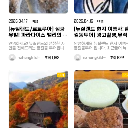
매 시 5% 할인 할인쿠폰 이용 방법
거 없고, 알림 꺼두셔도 됩니다. 
(모바일 전용) 【대상자】 세금 불포함
중순부터 매칭이 시작되니 그때
10,000엔 이상, 면세로 구매하시는
편하게 계시면 됩니다. 진행: 1. 지금
고객님 한정 ※일본인 일시 귀국자
입장 (아래 링크, 끝) 2. 8월 중
도 면세가 가능하며, 본 쿠폰의 대상
터 매칭 — 입장 순서대로 우선 
2026.04.17 여행
2026.04.16 여행
입니다. ※외국공관 등 (대사관) 면세
3. 매장 방문 또는 배달(우버이츠
는 대상에서 제외됩니다. 【대상 점
[뉴질랜드/로토루아] 심쿵
[뉴질랜드 현지 여행사: 
마에칸 등) 4. 솔직한 피드백 1개
포】 일본 내 돈키호테, APITA,
식대 환급 (절차 간단, 매칭 전 안
유발! 파라다이스 밸리의 귀
길동투어] 광고촬영,뮤직
PIAGO (일부 점포 제외) 【이용 방
지금이 유리한 이유: 1기는 소수 
여운 동물 친구들 (with 홍
디오,다큐멘터리 그리고 
법】 ① 이하의 쿠폰 배너를 클릭하
예만. 입장 순서 = 우선순위(전부
안녕하세요! 뉴질랜드의 생생한 자
안녕하세요 뉴질랜드 현지 여행사
면, 쿠폰 화면으로 이동합니다. ② 쿠
길동 투어)
수지역 방문은 홍길동투
록). 인원 차면 게시글 내려갑니다
연을 전해드리는 홍길동 투어입니
홍길동투어 입니다. 최근들어 뉴질
폰 화면을 계산 시, 직원에게 제시해
입장 후 한 줄만: 입장시각 / 거주
다. 오늘은 로토루아에서 가장 '힐
와 함께…
랜드로 뮤직비디오및 광고 촬영
주시길 바랍니다. ③ 마지막으로「사
(区) / 닉네임(영어) 예) 0609 /
링'되는 장소, 파라다이스 밸리 스프
오는 일이 많아졌었는데요 태연,그
nzhongkild…
조회 1,182
nzhongkild…
조회 922
용」버튼을 누릅니다. ※고객님께 스
링스(Paradise Valley Springs)의
주쿠 / Tom (지역 구분용, 한 번
리고 마마무의 뮤직비디오를 뉴
마트폰(휴대폰)의 조작을 부탁드리
귀여운 동물 주인공들을 소개할게
합류: 한국인 → 카카오톡 오픈채팅
드에서 촬영하면서 한동안 뉴질랜드
고 있습니다. 【주의사항】 본 쿠폰은,
요. 동물 좋아하는 분들이라면 눈을
https://open.kakao.com/o/
에 대한 관심이 뜨겁기도 했었는
세금 불포함 10,000엔 이상 면세로
뗄 수 없는 시간이 될 거예요! 1. 눈망
이미 그전에 아빠어디가, VJ특공대,
인기
일본인·외국인 → LINE 오픈챗 
인
구매 시 1회에 한해 유효합니다. 또
울이 예쁜 '다마사슴(Fallow Deer)'
캐시미어 화보촬영까지 뉴질랜드의
プンチャット「TOKYO TASTE
한, 이하의 상품은 할인 대상에서 제
파라다이스 밸리에 들어서면 가장
풍경을 담아간 TV프로그램들이
CREW ????????」
외되며, 할인 조건에는 포함되지 않
먼저 우리를 반겨주는 친구들입니
희 홍길동투어와 함께 했다는거 
https://line.me/ti/g2/WV
으므로, 미리 양해 부탁드립니다.
다! 사진 속 아이들 좀 보세요. 점박
고계시나요 ? 많은 경력의 베테랑
q1t_XTMCq4BT639MZq3d
【할인 대상 외 상품】 술, 담배,
이 무늬가 매력적인 이 사슴들은 정
가이드분들과 오랜 경력의 저희 
utm_source=invitation&amp
POSA 카드, 단품 100,000엔(세금
말 순하고 호기심이 많답니다. 홍길
장님을 믿고 현지 코디를 맡겨주
※ 카카오톡을 쓰지 않으시는 분
불포함) 이상의 상품 및 가격 제한이
동 투어 포인트: 저희 투어와 함께하
어요~ 뉴질랜드의 대자연을 느끼며
LINE으로 입장하셔도 됩니다. 편하
있는 상품 등 쿠폰은 반드시 결제 시
시면 현장에서 직접 먹이 주기 체험
신나는 시간을 보냈던 '아빠어디가
신 채널로 입장해주세요. 문의:
제시해 주시길 바랍니다. 결제 후, 쿠
을 하실 수 있어요. 손바닥에 먹이를
팀 ! 현장에 함께 하셨던 저희 사장
tokyotastecrew@gmail.com
폰을 제시하는 경우에는 사용이 불
놓으면 사슴들이 조심스럽게 다가와
님도 송종국,윤민수,이종혁씨와 
가하오니 양해 부탁드립니다. 캡쳐
먹는 그 느낌! 아이들은 물론 어른들
께 인증샷을 남기기도 했는데 사진