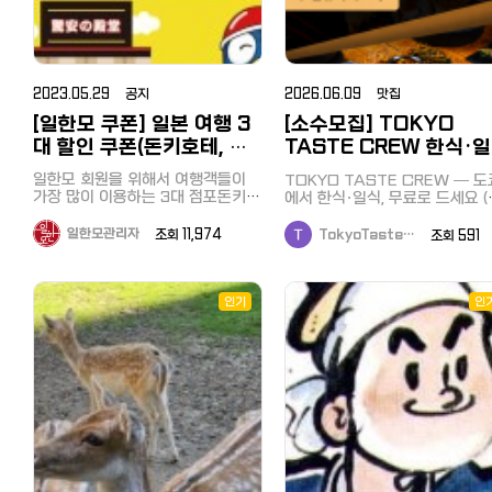
2023.05.29 공지
2026.06.09 맛집
[일한모 쿠폰] 일본 여행 3
[소수모집] TOKYO
대 할인 쿠폰(돈키호테, 마
TASTE CREW 한식·
츠모토 키요시, 빅카메라)
시식단 — 1차 사전 모집
일한모 회원을 위해서 여행객들이
TOKYO TASTE CREW — 도
가장 많이 이용하는 3대 점포돈키호
에서 한식·일식, 무료로 드세요 (
테, 마츠모토 키요시, 빅카메라의 할
대 전액 환급) 도쿄 외식비 부담되
인 쿠폰을 준비했습니다. 구매액에
죠. 저희는 검증된 한식·일식 매
일한모관리자
조회 11,974
TokyoTaste…
조회 591
따라 최대 10% + 면세 10%, 20%
서 식사 → 솔직한 피드백 1개 →
의 할인 혜택을 받을 수 있습니다.
대 전액 환급해드리는 시식단입
여권의 제시가 필요하며 일본 거주
다. 목표는 주 3끼까지 무료. 왜 무료
민은 할인을 받으실 수 없습니다^^;;
인기
냐면 — 새로 런칭하는 매장은 
인
1. 일본 쇼핑의 대명사 돈키호테 돈
에 알려지는 게 가장 중요하고, 
키호테의 방일 관광객 대상 할인쿠
가 진짜 손님으로 그 시작을 돕
폰 「Yokoso! Card」가 「Discount
다. 당신은 식사, 저희는 피드백. 
Coupon」로 리뉴얼 되었습니다. 【새
은 비용도, 결제도 없습니다. 아무 데
로운 쿠폰의 특징】 10,000엔(세금
나 안 보냅니다. 위생·매장 정보 
별도) 이상 면세 구매 시 최대 면세
명하게 공개하고, 검증된 곳만 
율 10%+5% OFF로 구입하실 수
합니다. 참여 대상: 도쿄(및 인근) 거
있습니다! 할인금액의 상한 없음! 많
주 누구나 (유학생·직장인·교민) 
이 구입하실수록 할인율이 높아집니
한식/일식 좋아하는 분 지금은 입장
다! 세금 불포함 10,000엔 이상 구
만 하면 끝입니다. 들어와서 따로