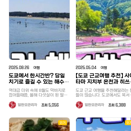
하기도 합니다. 그럴 때 저는 한국에
면세처리까지 하고 계산 【할인쿠폰
니다. 힐링 산책: 맑은 샘물을 따라
볼게요 북해도 여행을 겨울에 다녀
서 학창시절부터 애용하고 있는 
혜택】1만엔 이상 구매시 3% 할인3
걷다 보면 거대한 송어 떼가 유유히
온다면 눈이 소복하게 쌓여있는 모
일 버스 투어를 이용합니다. 일
만엔 이상 구매시 5% 할인5만엔 이
헤엄치는 모습도 볼 수 있어요. 발길
습을 기대할 텐데요 삿포로 온천은
와서는 더욱 대담해져 무려 혼자
상 구매시 7% 할인 3. 빅카메라 전
닿는 곳마다 귀여운 생명체들이 가
조잔케이 온천마을만 4-5번을 다녀
당일 버스 투어를 즐기고 있습니
자제품 뿐 아니라 드럭스토어로도
득해 지루할 틈이 없습니다. 왜 '홍길
왔고 그 안에서 시카노유 료칸, 하나
처음에는 상당히 용기가 필요했
인기 있는 일본의 '빅카메라 할인쿠
동 투어'와 함께 가야 할까요? 동물
모미지 숙박을 주로 했습니다. 그런
만, 작년 하코네 당일 버스 투어
폰' 일본에서는 비꾸카메라（ビック
들과의 완벽한 교감: 어느 타이밍에
덕분에 여름부터 가을까지 일본 온
이용한 저는 자신감이 붙었고, 
カメラ）로 불리면서 '비꾸-비꾸-
어떤 동물을 봐야 가장 즐거운지, 베
천여행을 즐길 수 있었는데요 삿포
에는 최근에 인기를 얻고 있는 '
비꾸 비꾸카메라'라는 씨엠송으로
테랑 가이드가 딱딱 짚어드려요.
로 온천 즐기는 건 물론이고 마을 자
보소' 당일 버스 투어를 즐기고 
유명합니다. 가전뿐만 아니라 드럭
체도 크지 않지만 족욕할 수 있는 곳
니다. 10월 5일 일요일, 꽤 선선해진
스토어, 잡화, 일용품까지 팔고 있어
도 너무 만족했어요. 1. 삿포로 료칸
10월 초순 일요일, 버스가 만원
서 원스톱 쇼핑이 가능합니다. 계열
시카노유 가는법 호텔 송영버스 예
서 옆에 모르는 아재라도 앉으면
사인 코지마, 소프맵에서도 사용 가
약 / 갓파라이너 예약 삿포로 시카
쩌나 걱정하고 있었지만, 의외로
능합니다. 【할인쿠폰 이용 방법】 이
노유 료칸은 하나모미지와 함께 운
리는 여유가 있었습니다. 이번 목적
미지 저장 후 사용, 이 화면을 제시
2025.08.26 여행
2025.05.04 여행
영되고 있어서 송영버스도 함께 이
지는 여기! 날씨도 좋아서 아침 8시
하셔도 됩니다. 계산할 때 할인쿠폰
용합니다. 료칸 예약이 끝나면 투숙
도쿄에서 한시간반? 당일
【도쿄 근교여행 추천】 사
에 버스는 신주쿠(新新宿)를 떠
+ 여권제시하면 면세처리까지 하고
예정객은 셔틀버스 예약을 따로 해
니다. 꿀공방（はちみつ工房） 처음
계산 【할인쿠폰 혜택】 구매금액 제
치기로 즐길 수 있는 해수욕
타마 지치부 온천과 히쓰
야 하고 송영버스를 무료로 탑승할
한 없이 최대 7% 할인 컨텍트 렌즈,
도착한 곳은 2021년 9월에 리
장 요코하마 우미노코엔
야마 공원, 나가토로 산
수 있어요. 셔틀버스 예약을 놓쳤다
카메라, 미용가전, 오디오, 시계, 장
역대급 더위 속에 8월도 막바지로
오픈한 '꿀공방'이었습니다. 꿀이 나
도쿄 근교 여행을 추천해달라는 
면 갓파라이너 예약(유료)으로 조잔
뱃놀이, 호도산, 1박 2일
（海の公園）, 핫케이지마
남감 등 : Tax Free 10% + 최대
접어들때쯤, 올해 다섯살이 된 딸아
올 때까지의 공정, 수제 꿀 음료 
들이 많습니다. 도쿄에서도 북서
케이로 이동할 수 있어요. JR삿포로
7% 추가 할인 제공 의약품, 화장품,
이가 아직 바다에서 해수욕을 즐기
음, 시식, 꿀채집 체험과 견학할 
에 해당하는 이타바시구에 사는 
（八景島）
역 &gt; 시카노유 료칸 소요시간 80
과자 등 : Tax Free 10% + 최대
지 못했다는 사실을 깨달았습니다.
있는 곳입니다. 저는 건강을 위해 매
가 추천하는 곳으로 사이타마 지
일한모관리자
조회 5,056
일한모관리자
조회 6,388
분 신치토세 공항&gt;시카노유 료칸
5% 추가 할인 제공 일본 술 : Tax
그리고 바로 도쿄 당일치기 해수욕
일 꿀을 먹고 있기 때문에 매우 
부나 가와고에 등이 있는데요.. 
소요시간 95분 두곳 외에 마코마나
Free 10% + 최대 3% 추가 할인 제
장을 검색했죠. 도쿄 북서부 사이타
운 시간이었습니다. 투어 이용객에
위크 연휴를 이용하여 이번에 또
이역, 도야코 온천에서도 조잔케이
공 【주의사항】 닌텐도 및 애플 제품,
마에 가까운 이타바시구에 거주하기
게 무료 제공되는 꿀이 들어간 
치부에 다녀왔습니다. 지치부(秩父)
로 이동할 수 있어요 송영버스 예약
주류는 할인 쿠폰 적용 불가 -----
때문에 당일로 갈 수 있는 해수욕장
스크림을 먹고, 일반 슈퍼에서는
인기
인
는 어떤 곳? 지치부(秩父)는 일본 사
은 여기(클릭) 2. 가성비 삿포로 료
--------------------- 할
이 있을까 반신반의했지만, 가장 가
처럼 볼 수 없는 벌집이 통째로 
이타마현 서부에 위치한 도시로,
칸 최저가 예약 겨울 성수기에도 일