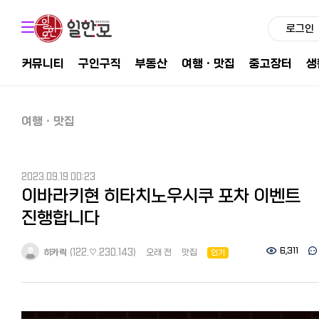
로그인
커뮤니티
구인구직
부동산
여행ㆍ맛집
중고장터
생
여행ㆍ맛집
2023.09.19 00:23
이바라키현 히타치노우시쿠 포차 이벤트
진행합니다
6,311
히카릭
(122.♡.230.143)
오래 전
맛집
인기