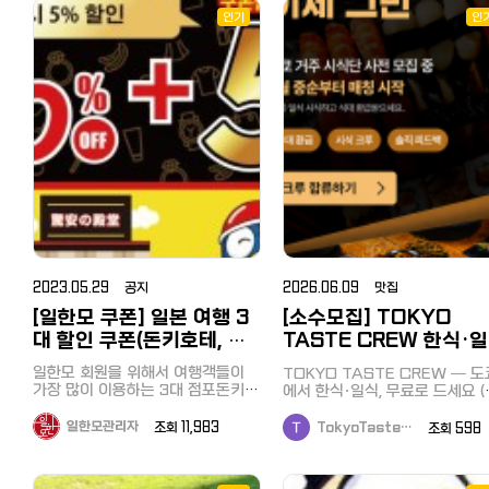
인기
인
2023.05.29 공지
2026.06.09 맛집
[일한모 쿠폰] 일본 여행 3
[소수모집] TOKYO
대 할인 쿠폰(돈키호테, 마
TASTE CREW 한식·
츠모토 키요시, 빅카메라)
시식단 — 1차 사전 모집
일한모 회원을 위해서 여행객들이
TOKYO TASTE CREW — 도
가장 많이 이용하는 3대 점포돈키호
에서 한식·일식, 무료로 드세요 (
테, 마츠모토 키요시, 빅카메라의 할
대 전액 환급) 도쿄 외식비 부담되
인 쿠폰을 준비했습니다. 구매액에
죠. 저희는 검증된 한식·일식 매
일한모관리자
조회 11,983
TokyoTaste…
조회 59
따라 최대 10% + 면세 10%, 20%
서 식사 → 솔직한 피드백 1개 →
의 할인 혜택을 받을 수 있습니다.
대 전액 환급해드리는 시식단입
여권의 제시가 필요하며 일본 거주
다. 목표는 주 3끼까지 무료. 왜 무료