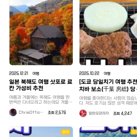
구매 시 1회에 한해 유효합니다. 또
울이 예쁜 '다마사슴(Fallow Deer)'
캐시미어 화보촬영까지 뉴질랜드의
プンチャット「TOKYO TASTE
한, 이하의 상품은 할인 대상에서 제
파라다이스 밸리에 들어서면 가장
풍경을 담아간 TV프로그램들이
CREW ????????」
외되며, 할인 조건에는 포함되지 않
먼저 우리를 반겨주는 친구들입니
희 홍길동투어와 함께 했다는거 
https://line.me/ti/g2/WV
으므로, 미리 양해 부탁드립니다.
다! 사진 속 아이들 좀 보세요. 점박
고계시나요 ? 많은 경력의 베테랑
q1t_XTMCq4BT639MZq3d
【할인 대상 외 상품】 술, 담배,
이 무늬가 매력적인 이 사슴들은 정
가이드분들과 오랜 경력의 저희 
utm_source=invitation&amp
POSA 카드, 단품 100,000엔(세금
말 순하고 호기심이 많답니다. 홍길
장님을 믿고 현지 코디를 맡겨주
※ 카카오톡을 쓰지 않으시는 분
불포함) 이상의 상품 및 가격 제한이
동 투어 포인트: 저희 투어와 함께하
어요~ 뉴질랜드의 대자연을 느끼며
LINE으로 입장하셔도 됩니다. 편하
있는 상품 등 쿠폰은 반드시 결제 시
시면 현장에서 직접 먹이 주기 체험
신나는 시간을 보냈던 '아빠어디가
신 채널로 입장해주세요. 문의:
제시해 주시길 바랍니다. 결제 후, 쿠
을 하실 수 있어요. 손바닥에 먹이를
팀 ! 현장에 함께 하셨던 저희 사장
tokyotastecrew@gmail.com
폰을 제시하는 경우에는 사용이 불
놓으면 사슴들이 조심스럽게 다가와
님도 송종국,윤민수,이종혁씨와 
가하오니 양해 부탁드립니다. 캡쳐
먹는 그 느낌! 아이들은 물론 어른들
께 인증샷을 남기기도 했는데 사진
(스크린샷) 이미지는 사용할 수 없습
도 금방 사슴의 매력에 푹 빠지게 된
뒤로 보이는 배경이 정말 아름답
니다. 다른 할인이나 서비스, majica
답니다. 2. 뉴질랜드에서 만나는 '밀
? vj 특공대가 뉴질랜드에 방문했을
카드와 함께 사용할 수 없습니다. 2.
림의 왕' 사자 뉴질랜드의 청정 자연
때도 저희 홍길동 투어가 함께였습
마츠모토 키요시 드럭스토어 일본
속에서 사자를 본다는 것, 상상해 보
니다. ^^ 로토루아, 그리고 와이토모,
2025.12.21 여행
2025.10.22 여행
최대급 드럭스토어인 마츠모토 키요
셨나요? 이곳에는 위엄 넘치는 사자
타우포에서 뉴질랜드의 광활한 
시의 할인 쿠폰입니다. 현지에서는
가족이 살고 있어요. 놓치지 마세요:
일본 북해도 여행 삿포로 료
과 멋진 지열지대를 카메라에 담고
[도쿄 당일치기 여행 추천
'마츠키요'로 불립니다^^ 내국인의
매일 오후에 진행되는 사자 먹이 주
많은 분들과 홍길동투어가 함께 
칸 가성비 추천
치바 보소(千葉 房総) 당
경우 보통 전용앱의 룰렛 등의 게임
기 시간은 정말 압권입니다. 사육사
력을 했는데요^^ 한컷한컷 아름다운
으로 획득한 할인 쿠폰이나 점포에
치기 버스 투어! 조개구
의 설명과 함께 사자들의 역동적인
뉴질랜드를 담아내기위해굉장히
여름과 겨울에는 북해도 여행을 한
여행을 좋아한다는 사람이 많습
서 나눠주는 쿠폰, 이전 구매때 받은
모습을 바로 눈앞에서 관찰할 수 있
은 노력과 분주함이 보이는 사진
뷔페, 도쿄만 횡단유람선
번씩은 다녀오려고 하는데요 겨울은
다. 저도 호기심 많은 성격 때문
영수증을 사용하여 할인 받곤 합니
는 특별한 기회죠. 홍길동 투어가 이
구요~ 로토루아의 아름다운 풍경인
특히나 삿포로 온천 여행의 목적이
새로운 경치를 보거나 현지 맛집
다. 구매금액에 따라 7%와 면세 할
시간을 놓치지 않도록 일정을 완벽
데요 맑고 푸른하늘의 색깔이 눈에
큽니다. 겨울 삿포로 여행만 다섯 번
즐기는 것을 누구보다 좋아합니다
ChrisOffic…
조회 2,576
일한모관리자
조회 4,247
인도 받을 수 있는 쿠폰입니다. 이
하게 짜드립니다! 3. 복작복작 귀여
제일 먼저 들어옵니다~
째인데 겨울이 긴 만큼 두 번을 다녀
하지만 막상 시간이 있어서 여행
화면을 제시하기만 하면 됩니다. 【할
운 농장 동물들 사슴뿐만 아니라 알
오기도 하고 그 안에서 삿포로 료칸
떠나려고 해도 함께 갈 사람이 
인쿠폰 이용 방법】 이미지 저장 후
파카, 양, 염소, 그리고 물가에서 뒤
숙박이 빠지지 않았어요. 이번 겨울
나 어디로 가야할지 몰라, 결국 
사용, 이 화면을 제시하셔도 됩니다.
뚱거리는 오리들까지! 파라다이스
추천하는 삿포로 료칸은 조잔케이
보는 것도 귀찮아져서 여행을 포
인기
인
계산할 때 할인쿠폰 + 여권제시하면
밸리는 그야말로 '동물들의 천국'입
온천마을이고 가성비 료칸 소개해