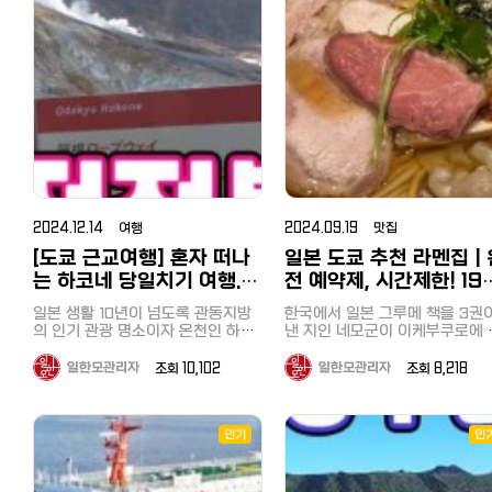
후지산 주변에는 후지산에서 내
가 되면서 더 가기 어려운 가게가 되
디저트, 소프트 드링크도 무제한
특징과 더불어 4월초부터 약 한
풍경을 보고만 있어도 너무 좋고 눈
할 수 있는 공원으로 1988년에 만들
는 깨끗한 물과 풍부한 수량으로
었습니다. 아니나다를까 현재 예약
로 먹을 수 있습니다 조개구이는 역
열리는 시바사쿠라 축제로 유명
이 많이 내리고 쌓이는 곳이라 겨울
어진 인공 해수욕장이라고 합니다.
연생성된 후지 5호라는 호수가 
사이트에 3달간 평일 애매한 시간을
시 시내에서는 가게도 많지 않고
히쓰지야마 공원은 추천하는 명
북해도 여행 추천해요 옷장 안에는
길이는 약 1km, 만조 시에도 약
데, 야마나카호(山中湖, やまなか
제외하고는 예약이 거의 차 있었습
음껏 먹을 수 없기 때문에 제한 
니다다. 저는 오래전에 (일본여친과)
유카타와 하오리가 구비되어 있어
60m로 얕기 때문에 아이들도 안심
니다. 넷플릭스 '미친맛집'은 한국과
1시간, 시계를 수시로 체크하면서
는 후지 5호 중 가장 큰 호수입니
가 본 적이 있지만, 좋았던 기억
잠깐 밖으로 나가거나 온천, 조식 먹
하고 즐길 수 있는 바다입니다. 공원
일본을 대표하는 미식가 성시경과
부르게 먹었습니다. 저는 새우와 굴
후지 5호 중에서는 가장 높은 위
있어 이번에는 딸에게 보여주고 
을 때도 유카타 입을 수 있구요 온천
내에는 바베큐장도 있어 도구나 식
마츠시게 유타카가 서로에게 숨겨진
을 집중 공략했습니다^^ 도쿄만 페
에 있어 경관이 좋고 수심은 가장
어서 골든위크가 시작되어서야 
갈 때는 수건을 챙겨가야 해요. 일본
재료없이도 예약을 하면 이용할 수
맛집을 소개하며 함께 식사를 즐기
아서 뱃놀이, 낚시, 수상스키, 윈
리 크루징（東京湾フェリーク
부랴 하나 남은 호텔을 예약하여
온천여행도 북해도를 가장 좋아하는
있습니다. 해수욕장 입장은 물론, 거
는 프로그램인데 고독한 미식가로
핑, 관광, 수영, 캠핑 등으로 이용
ジング） 마지막 코스는 도쿄만을
녀오게 되었습니다. 히쓰지야마 공
데 겨울에 눈 내리는 모습을 바라보
대한 천막, 탈의실과 샤워실도 모두
유명한 마츠시게 씨가 성시경을 불
는 관광지로 유명합니다. 후지 
횡단하는 도쿄만 페리 크루징이
며 온천을 즐길 수 있기 때문이에요
원(羊山公園) 히쓰지야마 공원(羊山
무료로 사용할 수 있는 점도 장점입
러서 주요 메뉴를 주문해줍니다. 저
네 이즈 국립공원으로 지정되어 
니다. 갈 때는 육지로 우회하여 치바
룸 내에 따뜻한 차를 마실 수 있도록
니다. 핫케이지마역에는 관광지로
公園)은 사이타마현 지치부시에 
는 프로그램에 나와서 두사람이 감
습니다. 오전에 차를 렌트하여 도쿄
시를 경유하여 보소 반도에 옵니
찻잔과 녹차, 커피가 준비되어 있어
유명한 씨파라다이스에도 걸어서 갈
는 유명한 공원으로, 특히 봄철 
탄하면서 먹은 요리인국물 없는 탄
를 출발, 3시간 정도를 달려 야
만, 돌아갈 때는 대형 배에 버스
요. 일본 녹차가 구수하고 맛있는 만
수 있어서 일박으로 즐기셔도 좋을
2024.12.14 여행
2024.09.19 맛집
자쿠라(芝桜, 핑크 모스) 꽃밭으
탄면, 물만두, 군만두, 산채백육과,
카코에 도착했습니다. 저렴한 렌트
그대로 싣고 도쿄만을 건너 도쿄
큼 객실에서 티타임도 꼭 즐겨보세
것 같다는 생각이 들었습니다. 일반
널리 알려져 있습니다. 히쓰지야마
[도쿄 근교여행] 혼자 떠나
일본 도쿄 추천 라멘집｜
칠리새우, 탕수육 등을그대로 주문
카 정보는 아래를 참조하세요. 일본
향하는 코스였습니다. 지바현·카나
요! 욕실과 화장실은 함께 있는 구조
해수욕장과의 차이점 역에서 대단히
공원의 주요 매력 포인트: 시바자쿠
했습니다. 국물 없는 탄탄면은 대표
렌트카/렌터카 최저가로 이용하기
야항과 가나가와현·구리하마항
인데요 거의 화장실로만 이용하고
는 하코네 당일치기 여행.
전 예약제, 시간제한! 19
가깝다는 점도 특징이지만, 이 바다
라 언덕(芝桜の丘): 매년 4월 중
메뉴로 뭔가 설명할 수 없는 감칠맛
비용과 추천사이트, 면허와 주의점
약 40분에 잇는 도쿄만 페리. 선
온천을 이용했는데 정말 하루에 3번
는 해조류로 뒤덮힌 바다라는 점이
저렴하고 효율적으로 하코
엔 초인기라멘 이케부쿠
터 5월 초까지 약 40만 그루 이
과 매운맛이 계속 생각나는 메뉴입
카쉐어링까지
일본 생활 10년이 넘도록 관동지방
에서는 바닷바람을 맞으며 상쾌
한국에서 일본 그루메 책을 3권
가게 되는 온천! 겨울 북해도 온천여
가장 큰 차이점이었습니다. 근처에
시바자쿠라가 언덕을 화려하게 
네 한방에 돌아보기
라멘 오감(Japanese 
니다. 그리고 만두도 유명한데 제대
https://korean.co.jp/life2/1
의 인기 관광 명소이자 온천인 하코
크루징을 즐길 수 있었습니다. 하루
낸 지인 네모군이 이케부쿠로에 
행이 찐이더라구요! 거실과 침실이
미역 양식장이라도 있나 싶을 정도
며 장관을 이룹니다. 흰색, 분홍색
로 맛을 느껴보시려면 물만두를 추
유명 관광지 '오시노 핫카이' 숙소를
네를 아직 못 가고 있었습니다. 꼭
에 도쿄도, 지바현, 가나가와현을
인기 라멘집 예약을 해준다기에 
분리되어 있는 룸을 하나 더 보여드
로 해변은 미역비슷한 해조류로 가
보라색 등 다양한 색상의 꽃들이
천합니다. 기존의 만두와는 다른 진
체크인한 후, 바로 차로 10분 거
한번 하코네를 가보리라 벼르고 있
두 방문한 것이 되었습니다. 마지막
봤습니다. 사실 저는 일본라멘, 츠케
리자면 여긴 좀더 넓구요 거실이 분
득했습니다. 그래서 에메랄드빛으로
일한모관리자
조회 10,102
일한모관리자
조회 8,218
름다운 패턴을 이루고 있어 사진
한 부추와 향신료의 맛, 딤섬같은 육
있는 유명 관광지 오시노 핫카이
던 저는 우연히 하코네의 주요 명소
으로 어떠셨나요? 당일치기로 
멘은 정말 맛있다고 생각한 적이
리되어 있어 확실히 달랐어요. 최대
빛나거나 깨끗한 바다와는 거리가
소로도 유명합니다. 지치부 시내 및
즙이 풍부한 메뉴입니다. 매운게 계
방문했습니다. 오시노 핫카이(忍野
를 하루에 돌아보는 당일 치기 버스
에 가면 좋을지, 운전하는 것도 
이 꼽을 정도로 대부분은 짜고 
인원수에 따라 객실이 달라지기 때
멀었지만, 스노쿨링으로 바다속을
주변 산 전망: 공원 내에서 바라
속 땡겨서 막판에辣子鶏라는 매운
투어를 알게 되었습니다. 남자 혼자
줄 짜는 것도 귀찮다고 생각하는
맛도 덜해서 신라멘이 낫다는 주
문에 인원수에 맞춰 찾아보면 예약
八海)는 일본 야마나시현에 위치
보니 해조류가 많은 만큼 물고기도
지치부 시내와 피라미드처럼 깎
닭요리를 시켰는데 고기는 적은데
서 괜찮을까? 라는 걱정이 앞섰지만
에게 당일치기 버스 투어를 추천
였습니다. 다베로그가 매년 장르별
가능한 객실이 나올 거예요 분리 공
인기
인
조개류 등도 많이 보였습니다. 해조
아름다운 샘터로, 후지산의 용암
바쿠산(武甲山)의 독특한 전경도
홍고추만 잔뜩 들어가서 비추합니
과감하게 예약했고 무사히 다녀왔습
니다. 치바는 도쿄에서 당일치기 여
로 선정하는 그루메 어워드 '다
간이라 TV 보며 소파에 앉아 도란
류로 노는 것도 나름의 묘미 해조류
형에서 생성된 여덟 개의 맑은 
우 아름답습니다. 가족과 연인에게
다. 줄이 길고, 가게가 너무 협소하며
니다. 이번에 다녀온 여행상품은 일
행하기에도 좋은 곳이니 이번 기
도란 쉬기도 좋았는데 TV 넷플릭스
그 백명점（食べログ百名店）'
가 많다는 것은 청정바다를 의미하
을 의미합니다. 일본의 대표적인
인기: 자연 속에서 산책을 즐기
가게가 잘되니까 현금만 받는 배짱
본에서 투어버스 업체로 유명한 하
를 참고해서 한번 방문해 보세요^
연결된다면 넘 좋겠지만 여기까지는
는 게 아닐까란 생각도 들었습니다.
광지 중 하나로, 깨끗한 물과 후
뽑힌 가게로 예약한 사람만 먹을