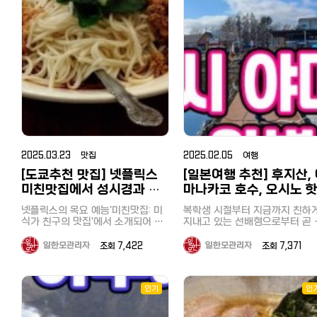
인 쿠폰으로 알뜰하고 즐거운 일본
까운 해수욕장이 요코하마에 있는
있는 꿀을 구입했습니다. 다이후쿠
연 경관이 아름답고 전통과 역사
본 북해도 여행 숙소가 15만원대라
여행 되세요^^
'우미노코엔（海の公園）'이었습니
지(애관음) 大福寺（崖観音） 다음
간직한 곳입니다. 비교적 최근에 개
면 가격이 꽤 괜찮은 편인데요 예약
다. 바로 여기 저희 집에서는 3번 갈
관광지는 다이후쿠지(애관음)였
통한 세이부철도의 특급열차 '라
할 때 룸타입도 잘 보고 선택해야 합
아타고 1시간 50분정도 걸렸습니다
다. 원래 절을 좋아하고 이런 곳
뷰'를 이용하면 이케부쿠로 역에서
니다. 일본 료칸 여행은 기본적으로
만, 도쿄 남부에 사시는 분들은 한시
절이!? 라는 말이 절로 나오는 
시간 20분, 특급 요금 900엔으
조식과 석식이 포함되어 있는 플랜
간반정도면 가실 수 있어 접근성이
한 풍경의 사진을 본 저에게는 
부담없이 다녀올 수 있는 여행명
이 많은데 빠져 있다면 추가해서 예
대단히 좋습니다. 우미노코엔의 가
흥미로운 곳이었습니다. 현지인들에
입니다. 주말 여행지나 당일치기
약하는 게 좋아요. 삿포로 온천 마을
장 놀라운 점은 요코하마시에서 운
게는 '벼랑의 관음'이라는 애칭으
행으로도 수도권에서 지명도가 
조잔케이는 료칸 인근에 음식점이
영하는 시영전철 요코하마 시사이드
사랑받는 곳으로 독특한 지형과 
곳입니다. 큰 창문과 쾌적한 내부가
많은 게 아닌 데다 일찍 문 닫는 편
름다운 바다를 즐길 수 있는 보기
라인 핫케이지마（八景島）역에서
특징인 특급열차 라뷰 지치부의 주
이라 석식 추가를 추천하구요 시카
문 절이었습니다. 날씨도 좋았기 때
불과 5분거리에 해수욕장이 있다는
요 특징: 자연 경관: 지치부에는 아름
노유 료칸은 조식, 석식 추가해도
문에 타테야마만과 멀리에 이즈
것이었습니다. 다음역인 시바구치역
다운 산과 강이 많아, 하이킹, 트
20만원으로 예약할 수 있는 날짜가
마를 볼 수도 있었습니다.♪ 조개구
킹, 온천욕 등 자연을 즐기기에 
（海の公園柴口駅）이라면 2분거
있어 역시 가성비 삿포로 료칸이다
이 무한리필（海鮮浜焼き食べ
맞춤입니다. 특히 아라카와 강 
리에 바다에 뛰어들 수 있습니다. 아
2025.03.23 맛집
2025.02.05 여행
싶었어요 첫번째 플랜은 조식은 포
의 경치는 매우 인상적입니다. 지치
題） 다음은 이 버스 투어의 하이라
마 일본에서도 가장 해수욕장에서
함되어 있어서 좋은데 석식이 없고
[도쿄추천 맛집] 넷플릭스
[일본여행 추천] 후지산,
부 야경 축제(秩父夜祭): 유네스
가까운 역이 아닐까 싶었습니다. 그
이트라고 할 수 있는 조개구이 
룸 온니인데다 화장실이 셰어라서
미친맛집에서 성시경과 고
마나카코 호수, 오시노 
냥 내리면 바로 앞이 해수욕장 일본
점심이었습니다. 바다로 둘러싸인
무형문화유산으로 지정된 이 축
아무리 저렴해도 이런 건 고민을 좀
인들에게 물어보니 핫케이지마는 요
지바, 그 중에서도 보소반도에는
매년 12월에 열리며, 화려한 가
해봐야 할 것 같고 두 번째 클래식
독한 미식가가 감탄한 도쿄
이, 빙어낚시까지! 완벽 1
넷플릭스의 목요 예능'미친맛집: 미
복학생 시절부터 지금까지 친하
코하마에서도 이름난 관광지로 핫케
개구이무한리필 가게가 많이 모
불꽃놀이로 유명합니다. 미쓰미네
트윈룸은 조식, 뷔페 디너 포함 2인
2일 야마나시 여행
이케부쿠로 중식당 '양(楊)'
식가 친구의 맛집'에서 소개되어 화
지내고 있는 선배형으로부터 곧 
이지마 씨파라다이스라는 수영장과
있다고 합니다. 방문한 곳은 개인
신사(三峯神社): 산속 깊은 곳에
가격이 206,424원으로 가격도 좋
제인도쿄 이케부쿠로 중식당 '양
아휴직이 끝나니 같이 우정여행
돌고래쇼, 놀이기구 등의 관광시설
은 이용이 어려운 단체 전용의 
는 유서 깊은 신사로, 영적인 분
고 무료 취소가 되니까 일단 예약해
가자는 제안을 받았습니다. 어디를
(楊)'에 다녀왔습니다. 이케부쿠로가
가게 키요치!! 50종류 이상의 뷔
로 유명했습니다. 우미노코엔（海の
일한모관리자
조회 7,422
일한모관리자
조회 7,371
와 멋진 경치 덕분에 파워 스팟
두고 보기! ▼▼▼ 삿포로 시카노유
갈지 며칠을 알아보다가 남자끼
홈타운이라 할 수 있는 저는 이 가게
를 즐길 수 있었습니다. 무한리필 메
도 잘 알려져 있습니다. 지치부 철도
가격 조회하기(클릭) 3. 시카노유 후
公園） 전철을 이용한 당일치기 해
까 캠핑과 바베큐, 온천, 액티비
를 전부터 알았고 회식이나 개인적
뉴는 아래와 같이 정말 다양했습
와 SL 열차: 구식 증기기관차(SL
기 일본 전통 료칸 다다미 룸으로 침
수욕이지만 저는 야심차게 텐트까지
테마로 알아보던 중, 후지산 기슭
으로 몇 번 간 적이 있었는데 이번에
다. 조개류(가리비·조개·굴 등) 해물
레오 익스프레스)가 운행되어 철
대만 트윈으로 되어 있어 각자 편하
들고 나왔습니다. 다행히 해변 근처
마나카코 호수에 이 모든 것을 
인기
인
꼭 가고 싶다는 지인이 있어 어렵게
덮밥(좋아하는 회 무한리필 내가
애호가들에게도 인기 있는 지역
게 숙면을 취할 수 있구요 침대 옆에
에 나무그늘이 있어 캠핑을 즐기기
에 해결할 수 있는 관광지가 있
예약했습니다. 원래 웨이팅이 긴 가
드는 해물덮밥) 정어리함바그, 프랑
다. 아라카와 온천: 자연 속에서 힐링
는 엑스트라 베드형 소파가 하나 더
에도 좋았습니다. 우미노코엔은 요
것을 알았습니다. 야마나카코 호수
게였는데 넷플릭스에서 또다시 화제
크푸르트, 고기, 소시지, 야채, 과
할 수 있는 온천이 많습니다. 상기
있어요. 겨울에는 여기서 눈 내리는
코하마 시내에서 유일하게 해수욕을