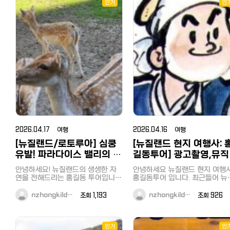
민은 할인을 받으실 수 없습니다^^;;
인기
냐면 — 새로 런칭하는 매장은 
인
1. 일본 쇼핑의 대명사 돈키호테 돈
에 알려지는 게 가장 중요하고, 
키호테의 방일 관광객 대상 할인쿠
가 진짜 손님으로 그 시작을 돕
폰 「Yokoso! Card」가 「Discount
다. 당신은 식사, 저희는 피드백. 
Coupon」로 리뉴얼 되었습니다. 【새
은 비용도, 결제도 없습니다. 아무 데
로운 쿠폰의 특징】 10,000엔(세금
나 안 보냅니다. 위생·매장 정보 
별도) 이상 면세 구매 시 최대 면세
명하게 공개하고, 검증된 곳만 
율 10%+5% OFF로 구입하실 수
합니다. 참여 대상: 도쿄(및 인근) 거
있습니다! 할인금액의 상한 없음! 많
주 누구나 (유학생·직장인·교민) 
이 구입하실수록 할인율이 높아집니
한식/일식 좋아하는 분 지금은 입장
다! 세금 불포함 10,000엔 이상 구
만 하면 끝입니다. 들어와서 따로
매 시 5% 할인 할인쿠폰 이용 방법
거 없고, 알림 꺼두셔도 됩니다. 
(모바일 전용) 【대상자】 세금 불포함
중순부터 매칭이 시작되니 그때
10,000엔 이상, 면세로 구매하시는
편하게 계시면 됩니다. 진행: 1. 지금
고객님 한정 ※일본인 일시 귀국자
입장 (아래 링크, 끝) 2. 8월 중
도 면세가 가능하며, 본 쿠폰의 대상
터 매칭 — 입장 순서대로 우선 
2026.04.17 여행
2026.04.16 여행
입니다. ※외국공관 등 (대사관) 면세
3. 매장 방문 또는 배달(우버이츠
는 대상에서 제외됩니다. 【대상 점
[뉴질랜드/로토루아] 심쿵
[뉴질랜드 현지 여행사: 
마에칸 등) 4. 솔직한 피드백 1개
포】 일본 내 돈키호테, APITA,
식대 환급 (절차 간단, 매칭 전 안
유발! 파라다이스 밸리의 귀
길동투어] 광고촬영,뮤직
PIAGO (일부 점포 제외) 【이용 방
지금이 유리한 이유: 1기는 소수 
여운 동물 친구들 (with 홍
디오,다큐멘터리 그리고 
법】 ① 이하의 쿠폰 배너를 클릭하
예만. 입장 순서 = 우선순위(전부
안녕하세요! 뉴질랜드의 생생한 자
안녕하세요 뉴질랜드 현지 여행사
면, 쿠폰 화면으로 이동합니다. ② 쿠
길동 투어)
수지역 방문은 홍길동투
록). 인원 차면 게시글 내려갑니다
연을 전해드리는 홍길동 투어입니
홍길동투어 입니다. 최근들어 뉴질
폰 화면을 계산 시, 직원에게 제시해
입장 후 한 줄만: 입장시각 / 거주
다. 오늘은 로토루아에서 가장 '힐
와 함께…
랜드로 뮤직비디오및 광고 촬영
주시길 바랍니다. ③ 마지막으로「사
(区) / 닉네임(영어) 예) 0609 /
링'되는 장소, 파라다이스 밸리 스프
오는 일이 많아졌었는데요 태연,그
nzhongkild…
조회 1,193
nzhongkild…
조회 926
용」버튼을 누릅니다. ※고객님께 스
링스(Paradise Valley Springs)의
주쿠 / Tom (지역 구분용, 한 번
리고 마마무의 뮤직비디오를 뉴
마트폰(휴대폰)의 조작을 부탁드리
귀여운 동물 주인공들을 소개할게
합류: 한국인 → 카카오톡 오픈채팅
드에서 촬영하면서 한동안 뉴질랜드
고 있습니다. 【주의사항】 본 쿠폰은,
요. 동물 좋아하는 분들이라면 눈을
https://open.kakao.com/o/
에 대한 관심이 뜨겁기도 했었는
세금 불포함 10,000엔 이상 면세로
뗄 수 없는 시간이 될 거예요! 1. 눈망
이미 그전에 아빠어디가, VJ특공대,
인기
일본인·외국인 → LINE 오픈챗 
인