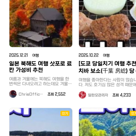
다! 사진 속 아이들 좀 보세요. 점박
고계시나요 ? 많은 경력의 베테랑
q1t_XTMCq4BT639MZq3d
【할인 대상 외 상품】 술, 담배,
이 무늬가 매력적인 이 사슴들은 정
가이드분들과 오랜 경력의 저희 
utm_source=invitation&amp
POSA 카드, 단품 100,000엔(세금
말 순하고 호기심이 많답니다. 홍길
장님을 믿고 현지 코디를 맡겨주
※ 카카오톡을 쓰지 않으시는 분
불포함) 이상의 상품 및 가격 제한이
동 투어 포인트: 저희 투어와 함께하
어요~ 뉴질랜드의 대자연을 느끼며
LINE으로 입장하셔도 됩니다. 편하
있는 상품 등 쿠폰은 반드시 결제 시
시면 현장에서 직접 먹이 주기 체험
신나는 시간을 보냈던 '아빠어디가
신 채널로 입장해주세요. 문의:
제시해 주시길 바랍니다. 결제 후, 쿠
을 하실 수 있어요. 손바닥에 먹이를
팀 ! 현장에 함께 하셨던 저희 사장
tokyotastecrew@gmail.com
폰을 제시하는 경우에는 사용이 불
놓으면 사슴들이 조심스럽게 다가와
님도 송종국,윤민수,이종혁씨와 
가하오니 양해 부탁드립니다. 캡쳐
먹는 그 느낌! 아이들은 물론 어른들
께 인증샷을 남기기도 했는데 사진
(스크린샷) 이미지는 사용할 수 없습
도 금방 사슴의 매력에 푹 빠지게 된
뒤로 보이는 배경이 정말 아름답
니다. 다른 할인이나 서비스, majica
답니다. 2. 뉴질랜드에서 만나는 '밀
? vj 특공대가 뉴질랜드에 방문했을
카드와 함께 사용할 수 없습니다. 2.
림의 왕' 사자 뉴질랜드의 청정 자연
때도 저희 홍길동 투어가 함께였습
마츠모토 키요시 드럭스토어 일본
속에서 사자를 본다는 것, 상상해 보
니다. ^^ 로토루아, 그리고 와이토모,
2025.12.21 여행
2025.10.22 여행
최대급 드럭스토어인 마츠모토 키요
셨나요? 이곳에는 위엄 넘치는 사자
타우포에서 뉴질랜드의 광활한 
시의 할인 쿠폰입니다. 현지에서는
가족이 살고 있어요. 놓치지 마세요:
일본 북해도 여행 삿포로 료
과 멋진 지열지대를 카메라에 담고
[도쿄 당일치기 여행 추천
'마츠키요'로 불립니다^^ 내국인의
매일 오후에 진행되는 사자 먹이 주
많은 분들과 홍길동투어가 함께 
칸 가성비 추천
치바 보소(千葉 房総) 당
경우 보통 전용앱의 룰렛 등의 게임
기 시간은 정말 압권입니다. 사육사
력을 했는데요^^ 한컷한컷 아름다운
으로 획득한 할인 쿠폰이나 점포에
치기 버스 투어! 조개구
의 설명과 함께 사자들의 역동적인
뉴질랜드를 담아내기위해굉장히
여름과 겨울에는 북해도 여행을 한
여행을 좋아한다는 사람이 많습
서 나눠주는 쿠폰, 이전 구매때 받은
모습을 바로 눈앞에서 관찰할 수 있
은 노력과 분주함이 보이는 사진
뷔페, 도쿄만 횡단유람선
번씩은 다녀오려고 하는데요 겨울은
다. 저도 호기심 많은 성격 때문
영수증을 사용하여 할인 받곤 합니
는 특별한 기회죠. 홍길동 투어가 이
구요~ 로토루아의 아름다운 풍경인
특히나 삿포로 온천 여행의 목적이
새로운 경치를 보거나 현지 맛집
다. 구매금액에 따라 7%와 면세 할
시간을 놓치지 않도록 일정을 완벽
데요 맑고 푸른하늘의 색깔이 눈에
큽니다. 겨울 삿포로 여행만 다섯 번
즐기는 것을 누구보다 좋아합니다
ChrisOffic…
조회 2,552
일한모관리자
조회 4,233
인도 받을 수 있는 쿠폰입니다. 이
하게 짜드립니다! 3. 복작복작 귀여
제일 먼저 들어옵니다~
째인데 겨울이 긴 만큼 두 번을 다녀
하지만 막상 시간이 있어서 여행
화면을 제시하기만 하면 됩니다. 【할
운 농장 동물들 사슴뿐만 아니라 알
오기도 하고 그 안에서 삿포로 료칸
떠나려고 해도 함께 갈 사람이 
인쿠폰 이용 방법】 이미지 저장 후
파카, 양, 염소, 그리고 물가에서 뒤
숙박이 빠지지 않았어요. 이번 겨울
나 어디로 가야할지 몰라, 결국 
사용, 이 화면을 제시하셔도 됩니다.
뚱거리는 오리들까지! 파라다이스
추천하는 삿포로 료칸은 조잔케이
보는 것도 귀찮아져서 여행을 포
인기
인
계산할 때 할인쿠폰 + 여권제시하면
밸리는 그야말로 '동물들의 천국'입
온천마을이고 가성비 료칸 소개해
하기도 합니다. 그럴 때 저는 한국에
면세처리까지 하고 계산 【할인쿠폰
니다. 힐링 산책: 맑은 샘물을 따라
볼게요 북해도 여행을 겨울에 다녀
서 학창시절부터 애용하고 있는 
혜택】1만엔 이상 구매시 3% 할인3
걷다 보면 거대한 송어 떼가 유유히
온다면 눈이 소복하게 쌓여있는 모
일 버스 투어를 이용합니다. 일
만엔 이상 구매시 5% 할인5만엔 이
헤엄치는 모습도 볼 수 있어요. 발길
습을 기대할 텐데요 삿포로 온천은
와서는 더욱 대담해져 무려 혼자
상 구매시 7% 할인 3. 빅카메라 전