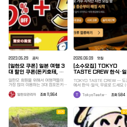
2023.05.29 공지
2026.06.09 맛집
[일한모 쿠폰] 일본 여행 3
[소수모집] TOKYO
대 할인 쿠폰(돈키호테, 마
TASTE CREW 한식·
츠모토 키요시, 빅카메라)
시식단 — 1차 사전 모집
일한모 회원을 위해서 여행객들이
TOKYO TASTE CREW — 도
가장 많이 이용하는 3대 점포돈키호
에서 한식·일식, 무료로 드세요 (
테, 마츠모토 키요시, 빅카메라의 할
대 전액 환급) 도쿄 외식비 부담되
인 쿠폰을 준비했습니다. 구매액에
죠. 저희는 검증된 한식·일식 매
일한모관리자
조회 11,964
TokyoTaste…
조회 58
따라 최대 10% + 면세 10%, 20%
서 식사 → 솔직한 피드백 1개 →
의 할인 혜택을 받을 수 있습니다.
대 전액 환급해드리는 시식단입
여권의 제시가 필요하며 일본 거주
다. 목표는 주 3끼까지 무료. 왜 무료
민은 할인을 받으실 수 없습니다^^;;
인기
냐면 — 새로 런칭하는 매장은 
인
1. 일본 쇼핑의 대명사 돈키호테 돈
에 알려지는 게 가장 중요하고, 
키호테의 방일 관광객 대상 할인쿠
가 진짜 손님으로 그 시작을 돕
폰 「Yokoso! Card」가 「Discount
다. 당신은 식사, 저희는 피드백. 