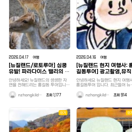
Coupon」로 리뉴얼 되었습니다. 【새
은 비용도, 결제도 없습니다. 아무 데
로운 쿠폰의 특징】 10,000엔(세금
나 안 보냅니다. 위생·매장 정보 
별도) 이상 면세 구매 시 최대 면세
명하게 공개하고, 검증된 곳만 
율 10%+5% OFF로 구입하실 수
합니다. 참여 대상: 도쿄(및 인근) 거
있습니다! 할인금액의 상한 없음! 많
주 누구나 (유학생·직장인·교민) 
이 구입하실수록 할인율이 높아집니
한식/일식 좋아하는 분 지금은 입장
다! 세금 불포함 10,000엔 이상 구
만 하면 끝입니다. 들어와서 따로
매 시 5% 할인 할인쿠폰 이용 방법
거 없고, 알림 꺼두셔도 됩니다. 
(모바일 전용) 【대상자】 세금 불포함
중순부터 매칭이 시작되니 그때
10,000엔 이상, 면세로 구매하시는
편하게 계시면 됩니다. 진행: 1. 지금
고객님 한정 ※일본인 일시 귀국자
입장 (아래 링크, 끝) 2. 8월 중
도 면세가 가능하며, 본 쿠폰의 대상
터 매칭 — 입장 순서대로 우선 
2026.04.17 여행
2026.04.16 여행
입니다. ※외국공관 등 (대사관) 면세
3. 매장 방문 또는 배달(우버이츠
는 대상에서 제외됩니다. 【대상 점
[뉴질랜드/로토루아] 심쿵
[뉴질랜드 현지 여행사: 
마에칸 등) 4. 솔직한 피드백 1개
포】 일본 내 돈키호테, APITA,
식대 환급 (절차 간단, 매칭 전 안
유발! 파라다이스 밸리의 귀
길동투어] 광고촬영,뮤직
PIAGO (일부 점포 제외) 【이용 방
지금이 유리한 이유: 1기는 소수 
여운 동물 친구들 (with 홍
디오,다큐멘터리 그리고 
법】 ① 이하의 쿠폰 배너를 클릭하
예만. 입장 순서 = 우선순위(전부
안녕하세요! 뉴질랜드의 생생한 자
안녕하세요 뉴질랜드 현지 여행사
면, 쿠폰 화면으로 이동합니다. ② 쿠
길동 투어)
수지역 방문은 홍길동투
록). 인원 차면 게시글 내려갑니다
연을 전해드리는 홍길동 투어입니
홍길동투어 입니다. 최근들어 뉴질
폰 화면을 계산 시, 직원에게 제시해
입장 후 한 줄만: 입장시각 / 거주
다. 오늘은 로토루아에서 가장 '힐
와 함께…
랜드로 뮤직비디오및 광고 촬영
주시길 바랍니다. ③ 마지막으로「사
(区) / 닉네임(영어) 예) 0609 /
링'되는 장소, 파라다이스 밸리 스프
오는 일이 많아졌었는데요 태연,그
nzhongkild…
조회 1,177
nzhongkild…
조회 914
용」버튼을 누릅니다. ※고객님께 스
링스(Paradise Valley Springs)의
주쿠 / Tom (지역 구분용, 한 번
리고 마마무의 뮤직비디오를 뉴
마트폰(휴대폰)의 조작을 부탁드리
귀여운 동물 주인공들을 소개할게
합류: 한국인 → 카카오톡 오픈채팅
드에서 촬영하면서 한동안 뉴질랜드
고 있습니다. 【주의사항】 본 쿠폰은,
요. 동물 좋아하는 분들이라면 눈을
https://open.kakao.com/o/
에 대한 관심이 뜨겁기도 했었는
세금 불포함 10,000엔 이상 면세로
뗄 수 없는 시간이 될 거예요! 1. 눈망
이미 그전에 아빠어디가, VJ특공대,
인기
일본인·외국인 → LINE 오픈챗 
인
구매 시 1회에 한해 유효합니다. 또
울이 예쁜 '다마사슴(Fallow Deer)'
캐시미어 화보촬영까지 뉴질랜드의
プンチャット「TOKYO TASTE
한, 이하의 상품은 할인 대상에서 제
파라다이스 밸리에 들어서면 가장
풍경을 담아간 TV프로그램들이
CREW ????????」
외되며, 할인 조건에는 포함되지 않
먼저 우리를 반겨주는 친구들입니
희 홍길동투어와 함께 했다는거 
https://line.me/ti/g2/WV
으므로, 미리 양해 부탁드립니다.