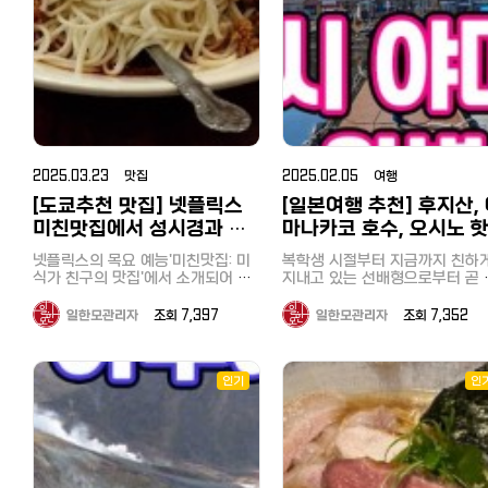
니다. 일본 료칸 여행은 기본적으로
만, 도쿄 남부에 사시는 분들은 한시
절이!? 라는 말이 절로 나오는 
시간 20분, 특급 요금 900엔으
조식과 석식이 포함되어 있는 플랜
간반정도면 가실 수 있어 접근성이
한 풍경의 사진을 본 저에게는 
부담없이 다녀올 수 있는 여행명
이 많은데 빠져 있다면 추가해서 예
대단히 좋습니다. 우미노코엔의 가
흥미로운 곳이었습니다. 현지인들에
입니다. 주말 여행지나 당일치기
약하는 게 좋아요. 삿포로 온천 마을
장 놀라운 점은 요코하마시에서 운
게는 '벼랑의 관음'이라는 애칭으
행으로도 수도권에서 지명도가 
조잔케이는 료칸 인근에 음식점이
영하는 시영전철 요코하마 시사이드
사랑받는 곳으로 독특한 지형과 
곳입니다. 큰 창문과 쾌적한 내부가
많은 게 아닌 데다 일찍 문 닫는 편
름다운 바다를 즐길 수 있는 보기
라인 핫케이지마（八景島）역에서
특징인 특급열차 라뷰 지치부의 주
이라 석식 추가를 추천하구요 시카
문 절이었습니다. 날씨도 좋았기 때
불과 5분거리에 해수욕장이 있다는
요 특징: 자연 경관: 지치부에는 아름
노유 료칸은 조식, 석식 추가해도
문에 타테야마만과 멀리에 이즈
것이었습니다. 다음역인 시바구치역
다운 산과 강이 많아, 하이킹, 트
20만원으로 예약할 수 있는 날짜가
마를 볼 수도 있었습니다.♪ 조개구
킹, 온천욕 등 자연을 즐기기에 
（海の公園柴口駅）이라면 2분거
있어 역시 가성비 삿포로 료칸이다
이 무한리필（海鮮浜焼き食べ
맞춤입니다. 특히 아라카와 강 
리에 바다에 뛰어들 수 있습니다. 아
2025.03.23 맛집
2025.02.05 여행
싶었어요 첫번째 플랜은 조식은 포
의 경치는 매우 인상적입니다. 지치
題） 다음은 이 버스 투어의 하이라
마 일본에서도 가장 해수욕장에서
함되어 있어서 좋은데 석식이 없고
[도쿄추천 맛집] 넷플릭스
[일본여행 추천] 후지산,
부 야경 축제(秩父夜祭): 유네스
가까운 역이 아닐까 싶었습니다. 그
이트라고 할 수 있는 조개구이 
룸 온니인데다 화장실이 셰어라서
미친맛집에서 성시경과 고
마나카코 호수, 오시노 
냥 내리면 바로 앞이 해수욕장 일본
점심이었습니다. 바다로 둘러싸인
무형문화유산으로 지정된 이 축
아무리 저렴해도 이런 건 고민을 좀
인들에게 물어보니 핫케이지마는 요
지바, 그 중에서도 보소반도에는
매년 12월에 열리며, 화려한 가
해봐야 할 것 같고 두 번째 클래식
독한 미식가가 감탄한 도쿄
이, 빙어낚시까지! 완벽 1
넷플릭스의 목요 예능'미친맛집: 미
복학생 시절부터 지금까지 친하
코하마에서도 이름난 관광지로 핫케
개구이무한리필 가게가 많이 모
불꽃놀이로 유명합니다. 미쓰미네
트윈룸은 조식, 뷔페 디너 포함 2인
2일 야마나시 여행
이케부쿠로 중식당 '양(楊)'
식가 친구의 맛집'에서 소개되어 화
지내고 있는 선배형으로부터 곧 
이지마 씨파라다이스라는 수영장과
있다고 합니다. 방문한 곳은 개인
신사(三峯神社): 산속 깊은 곳에
가격이 206,424원으로 가격도 좋
제인도쿄 이케부쿠로 중식당 '양
아휴직이 끝나니 같이 우정여행
돌고래쇼, 놀이기구 등의 관광시설
은 이용이 어려운 단체 전용의 
는 유서 깊은 신사로, 영적인 분
고 무료 취소가 되니까 일단 예약해
가자는 제안을 받았습니다. 어디를
(楊)'에 다녀왔습니다. 이케부쿠로가
가게 키요치!! 50종류 이상의 뷔
로 유명했습니다. 우미노코엔（海の
일한모관리자
조회 7,397
일한모관리자
조회 7,352
와 멋진 경치 덕분에 파워 스팟
두고 보기! ▼▼▼ 삿포로 시카노유
갈지 며칠을 알아보다가 남자끼
홈타운이라 할 수 있는 저는 이 가게
를 즐길 수 있었습니다. 무한리필 메
도 잘 알려져 있습니다. 지치부 철도
가격 조회하기(클릭) 3. 시카노유 후
公園） 전철을 이용한 당일치기 해
까 캠핑과 바베큐, 온천, 액티비
를 전부터 알았고 회식이나 개인적
뉴는 아래와 같이 정말 다양했습
와 SL 열차: 구식 증기기관차(SL
기 일본 전통 료칸 다다미 룸으로 침
수욕이지만 저는 야심차게 텐트까지
테마로 알아보던 중, 후지산 기슭
으로 몇 번 간 적이 있었는데 이번에
다. 조개류(가리비·조개·굴 등) 해물
레오 익스프레스)가 운행되어 철
대만 트윈으로 되어 있어 각자 편하
들고 나왔습니다. 다행히 해변 근처
마나카코 호수에 이 모든 것을 
인기
인
꼭 가고 싶다는 지인이 있어 어렵게
덮밥(좋아하는 회 무한리필 내가
애호가들에게도 인기 있는 지역
게 숙면을 취할 수 있구요 침대 옆에
에 나무그늘이 있어 캠핑을 즐기기
에 해결할 수 있는 관광지가 있
예약했습니다. 원래 웨이팅이 긴 가
드는 해물덮밥) 정어리함바그, 프랑
다. 아라카와 온천: 자연 속에서 힐링
는 엑스트라 베드형 소파가 하나 더
에도 좋았습니다. 우미노코엔은 요
것을 알았습니다. 야마나카코 호수
게였는데 넷플릭스에서 또다시 화제
크푸르트, 고기, 소시지, 야채, 과
할 수 있는 온천이 많습니다. 상기
있어요. 겨울에는 여기서 눈 내리는
코하마 시내에서 유일하게 해수욕을
후지산 주변에는 후지산에서 내
가 되면서 더 가기 어려운 가게가 되
디저트, 소프트 드링크도 무제한
특징과 더불어 4월초부터 약 한
풍경을 보고만 있어도 너무 좋고 눈
할 수 있는 공원으로 1988년에 만들
는 깨끗한 물과 풍부한 수량으로
었습니다. 아니나다를까 현재 예약
로 먹을 수 있습니다 조개구이는 역
열리는 시바사쿠라 축제로 유명
이 많이 내리고 쌓이는 곳이라 겨울
어진 인공 해수욕장이라고 합니다.
연생성된 후지 5호라는 호수가 
사이트에 3달간 평일 애매한 시간을
시 시내에서는 가게도 많지 않고
히쓰지야마 공원은 추천하는 명
북해도 여행 추천해요 옷장 안에는
길이는 약 1km, 만조 시에도 약