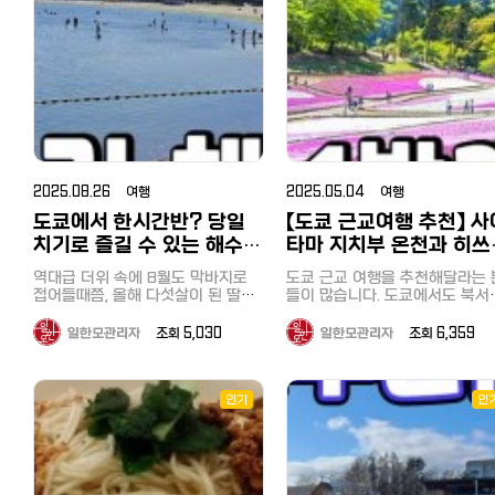
닿는 곳마다 귀여운 생명체들이 가
조잔케이 온천마을만 4-5번을 다녀
당일 버스 투어를 즐기고 있습니
자제품 뿐 아니라 드럭스토어로도
득해 지루할 틈이 없습니다. 왜 '홍길
왔고 그 안에서 시카노유 료칸, 하나
처음에는 상당히 용기가 필요했
인기 있는 일본의 '빅카메라 할인쿠
동 투어'와 함께 가야 할까요? 동물
모미지 숙박을 주로 했습니다. 그런
만, 작년 하코네 당일 버스 투어
폰' 일본에서는 비꾸카메라（ビック
들과의 완벽한 교감: 어느 타이밍에
덕분에 여름부터 가을까지 일본 온
이용한 저는 자신감이 붙었고, 
カメラ）로 불리면서 '비꾸-비꾸-
어떤 동물을 봐야 가장 즐거운지, 베
천여행을 즐길 수 있었는데요 삿포
에는 최근에 인기를 얻고 있는 '
비꾸 비꾸카메라'라는 씨엠송으로
테랑 가이드가 딱딱 짚어드려요.
로 온천 즐기는 건 물론이고 마을 자
보소' 당일 버스 투어를 즐기고 
유명합니다. 가전뿐만 아니라 드럭
체도 크지 않지만 족욕할 수 있는 곳
니다. 10월 5일 일요일, 꽤 선선해진
스토어, 잡화, 일용품까지 팔고 있어
도 너무 만족했어요. 1. 삿포로 료칸
10월 초순 일요일, 버스가 만원
서 원스톱 쇼핑이 가능합니다. 계열
시카노유 가는법 호텔 송영버스 예
서 옆에 모르는 아재라도 앉으면
사인 코지마, 소프맵에서도 사용 가
약 / 갓파라이너 예약 삿포로 시카
쩌나 걱정하고 있었지만, 의외로
능합니다. 【할인쿠폰 이용 방법】 이
노유 료칸은 하나모미지와 함께 운
리는 여유가 있었습니다. 이번 목적
미지 저장 후 사용, 이 화면을 제시
2025.08.26 여행
2025.05.04 여행
영되고 있어서 송영버스도 함께 이
지는 여기! 날씨도 좋아서 아침 8시
하셔도 됩니다. 계산할 때 할인쿠폰
용합니다. 료칸 예약이 끝나면 투숙
도쿄에서 한시간반? 당일
【도쿄 근교여행 추천】 사
에 버스는 신주쿠(新新宿)를 떠
+ 여권제시하면 면세처리까지 하고
예정객은 셔틀버스 예약을 따로 해
니다. 꿀공방（はちみつ工房） 처음
계산 【할인쿠폰 혜택】 구매금액 제
치기로 즐길 수 있는 해수욕
타마 지치부 온천과 히쓰
야 하고 송영버스를 무료로 탑승할
한 없이 최대 7% 할인 컨텍트 렌즈,
도착한 곳은 2021년 9월에 리
장 요코하마 우미노코엔
야마 공원, 나가토로 산
수 있어요. 셔틀버스 예약을 놓쳤다
카메라, 미용가전, 오디오, 시계, 장
역대급 더위 속에 8월도 막바지로
오픈한 '꿀공방'이었습니다. 꿀이 나
도쿄 근교 여행을 추천해달라는 
면 갓파라이너 예약(유료)으로 조잔
뱃놀이, 호도산, 1박 2일
（海の公園）, 핫케이지마
남감 등 : Tax Free 10% + 최대
접어들때쯤, 올해 다섯살이 된 딸아
올 때까지의 공정, 수제 꿀 음료 
들이 많습니다. 도쿄에서도 북서
케이로 이동할 수 있어요. JR삿포로
7% 추가 할인 제공 의약품, 화장품,
이가 아직 바다에서 해수욕을 즐기
음, 시식, 꿀채집 체험과 견학할 
에 해당하는 이타바시구에 사는 
（八景島）
역 &gt; 시카노유 료칸 소요시간 80
과자 등 : Tax Free 10% + 최대
지 못했다는 사실을 깨달았습니다.
있는 곳입니다. 저는 건강을 위해 매
가 추천하는 곳으로 사이타마 지
일한모관리자
조회 5,030
일한모관리자
조회 6,359
분 신치토세 공항&gt;시카노유 료칸
5% 추가 할인 제공 일본 술 : Tax
그리고 바로 도쿄 당일치기 해수욕
일 꿀을 먹고 있기 때문에 매우 
부나 가와고에 등이 있는데요.. 
소요시간 95분 두곳 외에 마코마나
Free 10% + 최대 3% 추가 할인 제
장을 검색했죠. 도쿄 북서부 사이타
운 시간이었습니다. 투어 이용객에
위크 연휴를 이용하여 이번에 또
이역, 도야코 온천에서도 조잔케이
공 【주의사항】 닌텐도 및 애플 제품,
마에 가까운 이타바시구에 거주하기
게 무료 제공되는 꿀이 들어간 
치부에 다녀왔습니다. 지치부(秩父)
로 이동할 수 있어요 송영버스 예약
주류는 할인 쿠폰 적용 불가 -----
때문에 당일로 갈 수 있는 해수욕장
스크림을 먹고, 일반 슈퍼에서는
인기
인
는 어떤 곳? 지치부(秩父)는 일본 사
은 여기(클릭) 2. 가성비 삿포로 료
--------------------- 할
이 있을까 반신반의했지만, 가장 가
처럼 볼 수 없는 벌집이 통째로 
이타마현 서부에 위치한 도시로,
칸 최저가 예약 겨울 성수기에도 일
인 쿠폰으로 알뜰하고 즐거운 일본
까운 해수욕장이 요코하마에 있는
있는 꿀을 구입했습니다. 다이후쿠
연 경관이 아름답고 전통과 역사
본 북해도 여행 숙소가 15만원대라
여행 되세요^^
'우미노코엔（海の公園）'이었습니
지(애관음) 大福寺（崖観音） 다음
간직한 곳입니다. 비교적 최근에 개
면 가격이 꽤 괜찮은 편인데요 예약
다. 바로 여기 저희 집에서는 3번 갈
관광지는 다이후쿠지(애관음)였
통한 세이부철도의 특급열차 '라
할 때 룸타입도 잘 보고 선택해야 합
아타고 1시간 50분정도 걸렸습니다
다. 원래 절을 좋아하고 이런 곳
뷰'를 이용하면 이케부쿠로 역에서