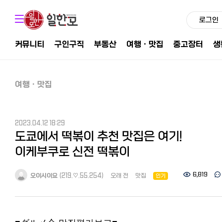
로그인
커뮤니티
구인구직
부동산
여행ㆍ맛집
중고장터
생
여행ㆍ맛집
2023.04.12 18:29
도쿄에서 떡볶이 추천 맛집은 여기!
이케부쿠로 신전 떡볶이
6,819
오이시이요
(219.♡.55.254)
오래 전
맛집
인기