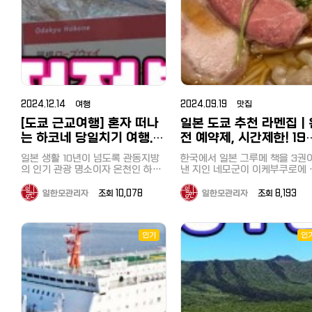
데, 야마나카호(山中湖, やまなか
제외하고는 예약이 거의 차 있었습
음껏 먹을 수 없기 때문에 제한 
니다다. 저는 오래전에 (일본여친과)
유카타와 하오리가 구비되어 있어
60m로 얕기 때문에 아이들도 안심
니다. 넷플릭스 '미친맛집'은 한국과
1시간, 시계를 수시로 체크하면서
는 후지 5호 중 가장 큰 호수입니
가 본 적이 있지만, 좋았던 기억
잠깐 밖으로 나가거나 온천, 조식 먹
하고 즐길 수 있는 바다입니다. 공원
일본을 대표하는 미식가 성시경과
부르게 먹었습니다. 저는 새우와 굴
후지 5호 중에서는 가장 높은 위
있어 이번에는 딸에게 보여주고 
을 때도 유카타 입을 수 있구요 온천
내에는 바베큐장도 있어 도구나 식
마츠시게 유타카가 서로에게 숨겨진
을 집중 공략했습니다^^ 도쿄만 페
에 있어 경관이 좋고 수심은 가장
어서 골든위크가 시작되어서야 
갈 때는 수건을 챙겨가야 해요. 일본
재료없이도 예약을 하면 이용할 수
맛집을 소개하며 함께 식사를 즐기
아서 뱃놀이, 낚시, 수상스키, 윈
리 크루징（東京湾フェリーク
부랴 하나 남은 호텔을 예약하여
온천여행도 북해도를 가장 좋아하는
있습니다. 해수욕장 입장은 물론, 거
는 프로그램인데 고독한 미식가로
핑, 관광, 수영, 캠핑 등으로 이용
ジング） 마지막 코스는 도쿄만을
녀오게 되었습니다. 히쓰지야마 공
데 겨울에 눈 내리는 모습을 바라보
대한 천막, 탈의실과 샤워실도 모두
유명한 마츠시게 씨가 성시경을 불
는 관광지로 유명합니다. 후지 
횡단하는 도쿄만 페리 크루징이
며 온천을 즐길 수 있기 때문이에요
원(羊山公園) 히쓰지야마 공원(羊山
무료로 사용할 수 있는 점도 장점입
러서 주요 메뉴를 주문해줍니다. 저
네 이즈 국립공원으로 지정되어 
니다. 갈 때는 육지로 우회하여 치바
룸 내에 따뜻한 차를 마실 수 있도록
니다. 핫케이지마역에는 관광지로
公園)은 사이타마현 지치부시에 
는 프로그램에 나와서 두사람이 감
습니다. 오전에 차를 렌트하여 도쿄
시를 경유하여 보소 반도에 옵니
찻잔과 녹차, 커피가 준비되어 있어
유명한 씨파라다이스에도 걸어서 갈
는 유명한 공원으로, 특히 봄철 
탄하면서 먹은 요리인국물 없는 탄
를 출발, 3시간 정도를 달려 야
만, 돌아갈 때는 대형 배에 버스
요. 일본 녹차가 구수하고 맛있는 만
수 있어서 일박으로 즐기셔도 좋을
2024.12.14 여행
2024.09.19 맛집
자쿠라(芝桜, 핑크 모스) 꽃밭으
탄면, 물만두, 군만두, 산채백육과,
카코에 도착했습니다. 저렴한 렌트
그대로 싣고 도쿄만을 건너 도쿄
큼 객실에서 티타임도 꼭 즐겨보세
것 같다는 생각이 들었습니다. 일반
널리 알려져 있습니다. 히쓰지야마
[도쿄 근교여행] 혼자 떠나
일본 도쿄 추천 라멘집｜
칠리새우, 탕수육 등을그대로 주문
카 정보는 아래를 참조하세요. 일본
향하는 코스였습니다. 지바현·카나
요! 욕실과 화장실은 함께 있는 구조
해수욕장과의 차이점 역에서 대단히
공원의 주요 매력 포인트: 시바자쿠
했습니다. 국물 없는 탄탄면은 대표
렌트카/렌터카 최저가로 이용하기
야항과 가나가와현·구리하마항
인데요 거의 화장실로만 이용하고
는 하코네 당일치기 여행.
전 예약제, 시간제한! 19
가깝다는 점도 특징이지만, 이 바다
라 언덕(芝桜の丘): 매년 4월 중
메뉴로 뭔가 설명할 수 없는 감칠맛
비용과 추천사이트, 면허와 주의점
약 40분에 잇는 도쿄만 페리. 선
온천을 이용했는데 정말 하루에 3번
는 해조류로 뒤덮힌 바다라는 점이
저렴하고 효율적으로 하코
엔 초인기라멘 이케부쿠
터 5월 초까지 약 40만 그루 이
과 매운맛이 계속 생각나는 메뉴입
카쉐어링까지
일본 생활 10년이 넘도록 관동지방
에서는 바닷바람을 맞으며 상쾌
한국에서 일본 그루메 책을 3권
가게 되는 온천! 겨울 북해도 온천여
가장 큰 차이점이었습니다. 근처에
시바자쿠라가 언덕을 화려하게 
네 한방에 돌아보기
라멘 오감(Japanese 
니다. 그리고 만두도 유명한데 제대
https://korean.co.jp/life2/1
의 인기 관광 명소이자 온천인 하코
크루징을 즐길 수 있었습니다. 하루
낸 지인 네모군이 이케부쿠로에 
행이 찐이더라구요! 거실과 침실이
미역 양식장이라도 있나 싶을 정도
며 장관을 이룹니다. 흰색, 분홍색
로 맛을 느껴보시려면 물만두를 추
유명 관광지 '오시노 핫카이' 숙소를
네를 아직 못 가고 있었습니다. 꼭
에 도쿄도, 지바현, 가나가와현을
인기 라멘집 예약을 해준다기에 
분리되어 있는 룸을 하나 더 보여드
로 해변은 미역비슷한 해조류로 가
보라색 등 다양한 색상의 꽃들이
천합니다. 기존의 만두와는 다른 진
체크인한 후, 바로 차로 10분 거
한번 하코네를 가보리라 벼르고 있
두 방문한 것이 되었습니다. 마지막
봤습니다. 사실 저는 일본라멘, 츠케
리자면 여긴 좀더 넓구요 거실이 분
득했습니다. 그래서 에메랄드빛으로
일한모관리자
조회 10,078
일한모관리자
조회 8,193
름다운 패턴을 이루고 있어 사진
한 부추와 향신료의 맛, 딤섬같은 육
있는 유명 관광지 오시노 핫카이
던 저는 우연히 하코네의 주요 명소
으로 어떠셨나요? 당일치기로 
멘은 정말 맛있다고 생각한 적이
리되어 있어 확실히 달랐어요. 최대
빛나거나 깨끗한 바다와는 거리가
소로도 유명합니다. 지치부 시내 및
즙이 풍부한 메뉴입니다. 매운게 계
방문했습니다. 오시노 핫카이(忍野
를 하루에 돌아보는 당일 치기 버스
에 가면 좋을지, 운전하는 것도 
이 꼽을 정도로 대부분은 짜고 
인원수에 따라 객실이 달라지기 때
멀었지만, 스노쿨링으로 바다속을
주변 산 전망: 공원 내에서 바라
속 땡겨서 막판에辣子鶏라는 매운
투어를 알게 되었습니다. 남자 혼자
줄 짜는 것도 귀찮다고 생각하는
맛도 덜해서 신라멘이 낫다는 주
문에 인원수에 맞춰 찾아보면 예약
八海)는 일본 야마나시현에 위치
보니 해조류가 많은 만큼 물고기도
지치부 시내와 피라미드처럼 깎
닭요리를 시켰는데 고기는 적은데
서 괜찮을까? 라는 걱정이 앞섰지만
에게 당일치기 버스 투어를 추천
였습니다. 다베로그가 매년 장르별
가능한 객실이 나올 거예요 분리 공
인기
인
조개류 등도 많이 보였습니다. 해조
아름다운 샘터로, 후지산의 용암
바쿠산(武甲山)의 독특한 전경도
홍고추만 잔뜩 들어가서 비추합니
과감하게 예약했고 무사히 다녀왔습
니다. 치바는 도쿄에서 당일치기 여
로 선정하는 그루메 어워드 '다
간이라 TV 보며 소파에 앉아 도란
류로 노는 것도 나름의 묘미 해조류
형에서 생성된 여덟 개의 맑은 
우 아름답습니다. 가족과 연인에게
다. 줄이 길고, 가게가 너무 협소하며
니다. 이번에 다녀온 여행상품은 일
행하기에도 좋은 곳이니 이번 기
도란 쉬기도 좋았는데 TV 넷플릭스
그 백명점（食べログ百名店）'
가 많다는 것은 청정바다를 의미하
을 의미합니다. 일본의 대표적인
인기: 자연 속에서 산책을 즐기
가게가 잘되니까 현금만 받는 배짱
본에서 투어버스 업체로 유명한 하
를 참고해서 한번 방문해 보세요^
연결된다면 넘 좋겠지만 여기까지는
는 게 아닐까란 생각도 들었습니다.
광지 중 하나로, 깨끗한 물과 후
뽑힌 가게로 예약한 사람만 먹을
도시락을 먹기에 좋은 장소로, 
영업하는 점이 아쉬운 점입니다. 궁
숙박은 일본 최대/최저가 숙박
확인을 못했고 거의 온천 이용하고
토버스의 ‘箱根ぐるり周遊と彫刻
무엇보다 수심이 대단히 얕기 때문
을 배경으로 한 아름다운 경관이
있다는 말에 '그래 내 입을 한번 
단위나 커플 관광객에게 인기가 
금하신 분 한번 가보세요~ 도쿄 이
밖에서 눈 구경하면 하루가 금방이
사이트 '자란'을 이용해보세요.～
에 아이들이 놀기에 정말 좋았습니
명합니다. 당일도 여기가 중국인지
족시켜봐'라고 생각하며 시간에 
の森美術館‘였습니다. 아침 7시50
습니다. 교통: 세이부 지치부역(西武
에요 욕실은 모두 동일한 형태에요.
케부쿠로 중식당 '양(楊)'
다. 마무리 이번에는 대중교통으로
일본인지 모를정도로 중국인 관
을까 서둘러 가 보았습니다. 가게에
本最大級の宿・ホテル予約サイ
분 신주쿠 집합, 토요일 여행이어서