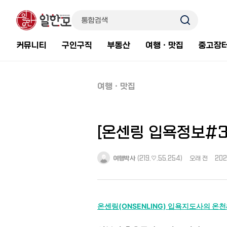
커뮤니티
구인구직
부동산
여행ㆍ맛집
중고장
여행ㆍ맛집
[온센링 입욕정보#3
여행박사
(219.♡.55.254)
오래 전
202
온센링(ONSENLING) 입욕지도사의 온