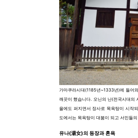
가마쿠라시대(1185년~1333년)에 
깨끗이 했습니다. 오닌의 난(전국시대의 
을에도 퍼지면서 장사로 목욕탕이 시작되었
도에서는 목욕탕이 대붐이 되고 서민들의
유나(湯女)의 등장과 혼욕