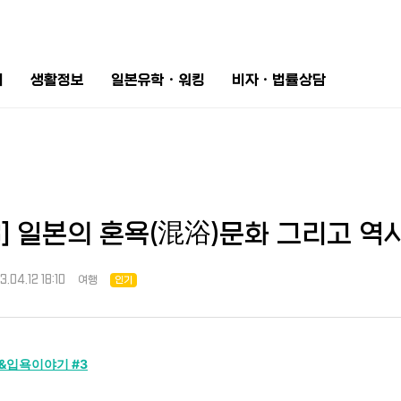
터
생활정보
일본유학ㆍ워킹
비자ㆍ법률상담
] 일본의 혼욕(混浴)문화 그리고 역
3.04.12 18:10
여행
인기
천&입욕이야기 #3