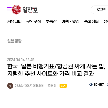
로그인
커뮤니티
구인구직
부동산
여행ㆍ맛집
중고장터
생
일본생활
2024.04.04 22:49
한국-일본 비행기표/항공권 싸게 사는 법,
저렴한 추천 사이트와 가격 비교 결과
90,457
아나스
(122.♡.216.129)
오래 전
인기