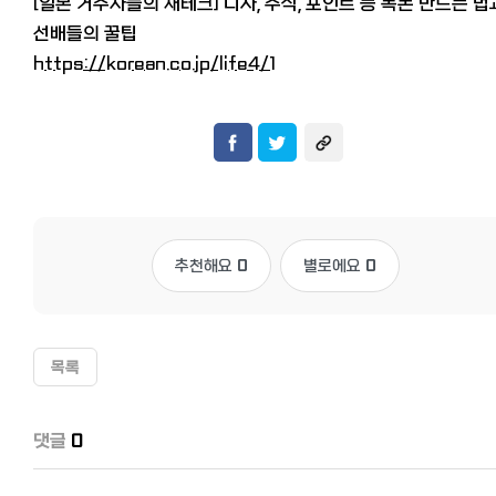
[일본 거주자들의 재테크] 니사, 주식, 포인트 등 목돈 만드는 법
선배들의 꿀팁
https://korean.co.jp/life4/1
추천해요
0
별로에요
0
목록
댓글
0