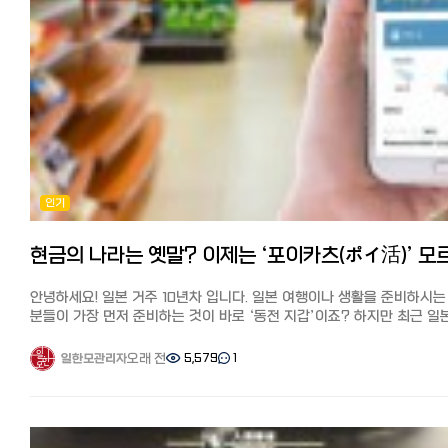
중요하다면? ➡ 오사카 가장 저렴한 비용으로 여유로운 생활을 즐기고
라쿠텐 시장 특징 라쿠텐 시장에서도 한국 화장품이 매년 늘어나고
오사카 사람: 개방적이고 정이 많습니다. 초면에도 스스럼없이 말을 걸며,
싶다면? ➡ 후쿠오카 일본 특유의 전통적인 미학에 푹 빠지고 싶다면? ➡
있습니다.
시장이나 식당에서도 사장님과 손님이 친구처럼 농담을 주고받는 풍경이
교토
아마존과 마찬가지로 일본 발송이 많아 배송이 1~3일 내로 빠르며, 쇼핑
흔합니다. 모르는 사람에게 길을 물어도 자기 일처럼 친절하게 알려주는
여러분의 일본 한달살기 드림 시티는 어디인가요?
마라톤이나 라쿠텐 슈퍼 세일 기간을 이용하면 실질적으로 일본 최저가
'따뜻한 오지랖'이 특징입니다. 4. 돈을 쓰는 법: 품격 vs 가성비 두 지역의
댓글로 여러분의 계획이나 궁금한 점을 공유해 주세요! 다음 포스팅에서
구매할 수 있는 경우가 많습니다.
경제 관념은 확연히 다릅니다. 도쿄: 브랜드와 품질, 그리고 **'트렌드'**를
각 도시별 숙소 예약 꿀팁을 소개해 드릴게요.
라쿠텐 이용자라면 SPU(포인트 배율 상승)로 더욱 저렴하게 한국 화장
중시합니다. 가격이 비싸더라도 내 삶의 가치를 높여주는 물건이라면
#일본한달살기 #일본여행 #도쿄한달살기 #오사카한달살기 #
구매할 수 있습니다.
기꺼이 지불합니다. (자랑할 때: "이거 정말 비싼 거야.") 오사카: 실용성과
후쿠오카한달살기 #교토한달살기 #일본생활비 #일본날씨 #
배송비 한 건의 주문 총액이 3,980엔 이상이면 무료 배송인 점포가
'가성비'가 최고입니다. "손해 보는 것은 절대 못 참는다"는 상인 기질이
한달살기추천 #해외한달살기
많습니다. 3,980엔 미만일 경우 약 500~800엔 정도입니다.
있어, 흥정하는 것을 부끄러워하지 않습니다. (자랑할 때: "이거 원래 비싼
라쿠텐 시장에서 한국 화장품 확인하기
건데 이만큼 싸게 샀다!") 요시모토 만자이 공연모습(보케와 츠코미) 5.
인기
유머의 본고장, 오사카의 '보케와 츠코미' 오사카는 일본 개그(만자이)의
DHOLIC(디홀릭) 특징 DHOLIC(디홀릭)도 무신사와 마찬가지로 패션
성지입니다. 일상 대화에서도 웃음을 주는 것이 일종의 의무처럼
온라인 쇼핑몰이지만, 화장품도 다수 취급하고 있습니다.
여겨집니다. 보케(Boke): 엉뚱한 짓을 하거나 바보 같은 말을 하는 역할.
일본 법인이 운영하고 있어 고객지원이 탄탄하고, 반품·교환도 쉬워 해외
츠코미(Tsukkomi): 보케의 실수를 날카롭게 지적하며 웃음을 유발하는
직구에 불안한 사람도 사용하기 편합니다.
역할.오사카 사람들은 누군가 "빵!" 하고 총 쏘는 흉내를 내면 실제로 맞
한국 패션 아이템과 함께 구매할 수 있고, 배송비가 저렴하며 배송이 빠
안녕하세요! 일본 거주 10년차 입니다. 일본 여행이나 생활을 준비하시는
연기를 해줄 만큼 유머에 진심입니다. 반면 도쿄의 유머는 조금 더
점도 추천 포인트입니다.
분들이 가장 먼저 준비하는 것이 바로 ‘동전 지갑’이죠? 하지만 최근 일
냉소적이고 지적인 '블랙 코미디'나 자조적인 스타일이 주를 이룹니다. 6.
배송비 주문 총액이 8,000엔 이상이면 무료 배송. 8,000엔 미만인 경
결제 환경은 정말 무서운 속도로 변하고 있습니다. 이제는 현금보다 어떤
라이벌 의식과 실생활의 차이 두 도시는 스포츠와 일상 속에서도 팽팽한
550엔
포인트 앱을 켜느냐? 가 생활비 절약의 핵심이 되었는데요. 오늘은 일본
라이벌 관계를 유지합니다. 야구: 도쿄의 '요미우리 자이언츠' vs 오사카의
오래 전
5,579
1
일한모관리자
DHOLIC(디홀릭)에서 한국 화장품 확인하기 StyleKorean(스타일코리
생활 0년 차라면 반드시 알아야 할 실전 일본 결제 및 포인트 카드 활용
'한신 타이거스'는 한국의 한일전만큼 뜨겁습니다. 에스컬레이터: 도쿄는
특징 StyleKorean(스타일코리안)도 인지도가 높은 한국 화장품 전문
정리해 드립니다. 1. 현금 없는 일본? 이제 '페이(Pay)' 전쟁 중! 몇 년 전만
왼쪽에 서고 오른쪽을 비워두지만, 오사카는 오른쪽에 서고 왼쪽을
온라인 쇼핑몰입니다.
해도 "현금만 받습니다(Cash Only)"라는 문구를 흔히 볼 수 있었지만,
비워둡니다. 여행 시 가장 당황하기 쉬운 부분이니 주의하세요! 7.
브랜드 공식과 제휴가 많아 정품만 취급하고, 타임세일·브랜드세일 등을
지금은 편의점부터 동네 작은 식당까지 QR코드 결제가 보급되었습니다.
여행자를 위한 실전 팁 도쿄 여행: 공공장소에서의 에티켓(전화 자제, 낮은