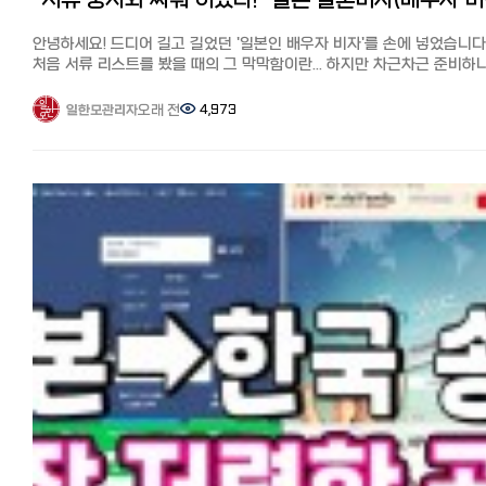
"서류 뭉치
인터넷 개통과 설치] 거주 한국인 추천 6사의 속도와 요금, 직접 써 본 
의외로 대형 병원을 제외하고는 현금 결제만 고수하는 곳이 많으니
https://korean.co.jp/life2/135 일본에서 집 사기, 주택론의 모든 것
주의하세요. 마츠리(축제) 포장마차: 야타이(포장마차)는 99% 현금입니다.
안녕하세요! 드디어 길고 길었던 '일본인 배우자 비자'를 손에 넣었습니다
이자, 대출 한도, 추천 은행, 화재보험까지
[결론] 일본 생활, 스마트하게 시작하기 일본은 더 이상 현금만 쓰는 나라가
처음 서류 리스트를 봤을 때의 그 막막함이란... 하지만 차근차근 준비하
https://korean.co.jp/life_realestate/7 [일본 거주자들의 재테크]
아닙니다. 오히려 한국보다 포인트 적립과 활용처가 훨씬 세분화되어 있어
결국 되더라고요. 저의 생생한 삽질(?)기와 꿀팁을 담아 발급 조건과 방
니사, 주식, 포인트 등 목돈 만드는 법과 선배들의 꿀팁
조금만 공부하면 한 달 식비 정도는 포인트로 해결할 수 있는 나라죠.
공유합니다!
오래 전
4,973
일한모관리자
https://korean.co.jp/life4/1 일본 핸드폰, 통신사 추천은? 알뜰폰
체크리스트: PayPay 앱 설치 및 은행 계좌 연동하기 가장 가까운 편의점에
1. 첫 번째 관문: "우린 법적으로 완벽한 부부인가?" 가장 먼저 할 일은
(格安SIM) 5사 비교분석, 개통 절차, 주의점과 사용 후기
맞춰 라쿠텐 혹은 V-포인트 앱 깔기 동전 지갑은 작은 사이즈로 준비하되,
한국과 일본, 양국에 혼인신고를 마치는 거였어요. 체크포인트: 한쪽
https://korean.co.jp/life2/10 일본에서 전기, 가스 요금 아끼기!
메인은 스마트폰 결제로! 본 포스팅이 일본 생활을 준비하는 분들께 도움이
국가에만 신고된 상태로는 비자 신청이 안 됩니다.
알려주고 싶지 않은 팁, 캐쉬백, 쿠폰링크. 8년간 실제 광열비
되셨다면 공감과 댓글 부탁드립니다! 다음에는 일본에서 '교통비 아끼는
내 경험: 저희는 일본에서 먼저 신고하고 한국에 사후 신고를 했어요. 일
https://korean.co.jp/life2/11 재일한국인이 추천하는 일본 신용카
정기권 활용법'에 대해 다뤄볼게요.
구약소에서 발행한 '혼인수리증명서'를 들고 영사관에 가니 금방
7선! 연회비 무료, 심사 잘 나고 혜택이 높은 카드는?
처리되더군요. 비자 신청 시 제출할 호적등본(고세키토본)에 제 이름이
https://korean.co.jp/life2/130
올라간 걸 확인했을 때의 그 뭉클함! 꼭 확인하세요.
2. 두 번째 관문: "사랑을 글로 증명하라고요?" (질문서 작성) 결혼비자의 꽃
(?)은 바로 질문서(質問書)입니다. 이게 제일 공이 많이 들어갔어요. 내
처음 만난 날짜, 장소, 소개자 유무, 프러포즈 경위, 사용 언어 등... 거의 
소설을 쓰는 기분이었습니다. 꿀팁: 기억이 가물가물할 수 있으니 카톡 대화
기록이나 비행기 티켓 날짜를 미리 확인해두세요. 저희는 두 사람이 함
찍은 사진 2~3장도 필수였는데, 양가 부모님과 함께 찍은 사진이 있으면
'가족이 공인한 관계'라는 인상을 줘서 유리하다고 하더라고요.
3. 세 번째 관문: "먹고 살 능력은 있는가?" (신원보증과 경제력) 일본 정부가
가장 걱정하는 건 "이 외국인이 와서 세금만 축내는 거 아냐?"라는 점인 
같아요. 서류: 일본인 배우자의 과세증명서, 납세증명서, 재직증명서가
필요합니다.