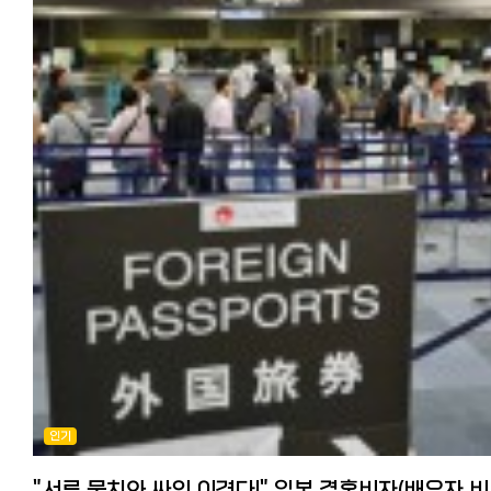
이용하면 올리브영보다 저렴해지는 경우도 있습니다.
PayPay(페이페이)의 독주: 일본에서 가장 점유율이 높은 QR 결제
목소리)을 잘 지키는 것이 중요합니다. 세련되고 정돈된 맛집 탐방에
소량 구매 시 배송비가 비싸게 나오는 경우가 많아, 묶음 구매가 더
수단입니다. 라인페이(LINE Pay)와 통합되면서 거의 모든 곳에서 사용
최적화되어 있습니다. 오사카 여행: 시장 상인들과 가벼운 인사를 나누어
이득입니다.
가능합니다. 지자체 캠페인을 노리세요: 일본 거주자라면 주목해야 할 점! 각
보세요. 오사카 아주머니(오바상)가 주머니에서 사탕을 꺼내 주신다면,
배송비 주문 총액이 8,000엔 이상이면 무료 배송. 8,000엔 미만인 경
구청이나 시청에서 "우리 동네에서 PayPay로 결제하면 20~30% 환급"
당신은 이미 오사카의 매력에 빠진 것입니다! 맺음말 도쿄는 세련된
1,000~1,500엔입니다.
같은 파격적인 캠페인을 자주 진행합니다. 외식비와 생필품 값을 엄청나
도시의 정석을, 오사카는 사람 사는 냄새 나는 정을 느낄 수 있는 곳입니다
스타일코리안에서 한국 화장품 확인하기
아낄 수 있는 꿀팁입니다. 2. 일본 생활의 꽃, '포이카츠(ポイ活)'란?
여러분은 어느 도시의 스타일이 더 끌리시나요? 다음에 일본을
일본어에는 **'포이카츠(ポイ活)'**라는 말이 있습니다. '포인트 활동'의
방문하신다면, 두 도시 사람들의 이런 미묘한 차이를 직접 경험해 보시길
줄임말로, 포인트를 전략적으로 쌓아 현금처럼 사용하는 재테크를
바랍니다! 도움이 되셨다면 추천과 댓글 부탁드립니다! 여러분이 경험
정리 어떠셨나요? 이번에는 일본에서 한국화장품 싸게 사기, 추천 온라
의미합니다. 일본은 포인트 적립률이 한국보다 높고 종류도 다양합니다. 꼭
도쿄와 오사카의 차이점도 궁금해요! #일본여행 #도쿄오사카차이 
쇼핑몰 8선 특징과 배송료를 총정리해 봤습니다.
만들어야 할 3대 포인트 카드 V-포인트 (구 T-포인트): 패밀리마트, 웰시아
일본문화 #도쿄사람성격 #오사카사람성격 #관서벤 #일본사투리 #
집에서 스마트폰만으로도 한국의 다양한 화장품을 구매할 수 있게
(약국) 등 가장 범용성이 높습니다. 라쿠텐(Rakuten) 포인트: '라쿠텐
일본에스컬레이터방향 #도쿄여행팁 #오사카여행팁
되었습니다.
경제권'이라는 말이 있을 정도입니다. 라쿠텐 모바일, 라쿠텐 카드, 라쿠
이번 기사를 참고해서 원하는 제품을 더 저렴하게 구입해 보세요^^ ・
쇼핑몰을 이용하면 포인트가 기하급수적으로 쌓입니다. Ponta(폰타)
올리브영(라쿠텐): 한국 최대 규모의 드러그스토어. 다양한 제품 구비 ・
포인트: 로손(Lawson) 편의점을 자주 간다면 필수입니다. ???? 거주자
무신사: 한국 최대 규모의 패션 온라인 쇼핑몰. 패션과 화장품을 한 번에
실전 팁: 계산대에서 "포인트 카드 있으신가요?(Pointo ka-do wa omo
구매가능 ・큐텐: 품목이 풍부하고 프로모션이 많음 ・사조: 일본 온라인
desuka?)"라고 물을 때 당황하지 마세요. 앱 바코드만 보여주면 됩니다. 3
쇼핑몰보다 저렴한 걸로 유명한 한국 구매 대행 사이트 ・아마존: 아마존
'웰카츠'를 아시나요? 포인트 가치를 1.5배로 만드는 법 이건 정말 실제
프라임 이용자는 익일~2일 내에 도착하며 배송비도 저렴 ・라쿠텐 시장:
거주자들만 아는 짠테크 정보인데요. 매월 20일, 드럭스토어 **'웰시아
라쿠텐 이용자라면 익일~3일 내에 도착하며 배송비도 저렴 ・디홀릭: 
(Welcia)'**에서는 V-포인트를 사용할 때 그 가치를 1.5배로 인정해 줍니
발송이라 배송비가 저렴하고 배송이 빠름 ・스타일코리안: 브랜드 공식
예: 2,000포인트 보유 시 -> 3,000엔어치 쇼핑 가능! 이날을 위해 한 달
제휴가 많아 안전하고, 대량 구매가 이득
동안 포인트를 모았다가 생필품을 쟁여두는 것이 일본 자취생들의 생존
【추천기사】 일본에서 한국옷 싸게 사기, 여성 의류/패션 쇼핑몰 추천 11
인기
전략입니다. 4. 아직도 동전 지갑이 필요한 순간 (거주자 피셜) 물론 여전히
https://korean.co.jp/life2/173 일본에서 맛있는 김치 사는 법과 현지
현금이 필요한 순간은 있습니다. 동네 맛집(라멘집 등): 여전히 식권
한국인 추천 김치 (슈퍼, 인터넷) https://korean.co.jp/life2/34 [일
발매기를 사용하는 곳은 현금만 받는 경우가 많습니다. 병원 및 조제 약국: