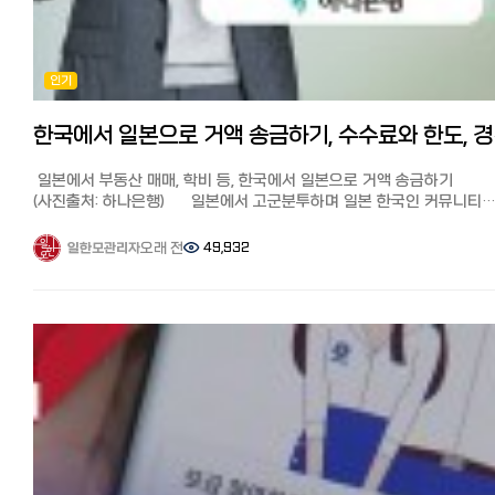
전용 계좌에 미리 돈을 충전해 놓으면 페이페이로 송금하듯 더 빠르고
월드 패밀리 송금의 특징 많은 재류 한국인들이 사용하고 있어서 안심
편리하게 한국에 송금이 가능합니다.
어떤 송금 서비스보다 수수료가 저렴 가입만으로 10만엔까지 무료 송금
타사의 경우 초회 본인인증이나 수취인 인증때문에 진행이 안되는 경우
가능한 포인트 획득 온라인 송금이라 PC, 스마트폰 앱으로 완결! 간편하고
많은데 카톡이나 라인으로 한국인 스탭이 대응해주는 점, 송금 진행 상
인기
빠르다 한국뿐만 아니라 세계 200개국 이상 송금 가능 인기 송금 3사 실제
앱 푸시 알림으로 오는 점도 장점입니다.
송금액 비교 일반 은행보다 저렴해 일본인들이 한국 송금 시에 자주
장단점과 포인트 ●장점: 앱을 통해서 시간에 구애받지 않고 가장 신속
사용하는 것으로 알려진 인기 송금 서비스 EXPARO(엑스파로),
편리하게 보낼 수 있다.
한국에서 일
라쿠텐은행과 월드패밀리 송금을 비교해 보았습니다. [시뮬레이션 결과]
●단점: 3만엔 이상 수수료 천엔으로 다소 비싼편
100,000엔 송금 시 적용되는 환율과 수수료를 포함하여 실제 한국
★일한모 고객이라면 첫 송금수수료 무료로 송금이 가능합니다.
일본에서 부동산 매매, 학비 등, 한국에서 일본으로 거액 송금하기
현지에서 받는 금액 시뮬레이션 결과입니다. (2024년 1월 3일 기준)
첫 송금 수수료 무료 쿠폰받고 송금하기: https://jp.coinshot.org/
(사진출처: 하나은행) 일본에서 고군분투하며 일본 한국인 커뮤니티
월드패밀리 송금 : 수수료 500엔이 차감되어 약 940,380원 (이하
가입시 초대코드 ILHANMO를 입력하세요. ◆월드 패밀리 송금:
'일본 한국인 모임 (페이스북)'과 '일한모 사이트'를 운영하고 있는
초대링크에서 회원가입 시 500포인트를 받으면 초회 무료)
※월드패밀리송금은 2025년 1월부터 한국송금이 종료되었습니다.
관리자입니다. 송금은 페북 일한모 그룹의 주요 테마입니다. 보통 일본
오래 전
49,932
일한모관리자
EXPARO(엑스파로): 수수료 939,659원이 차감되어 약 2,500엔
한국이외 나라에 송금하실때는 아래 쿠폰으로 저렴하게 보낼 수 있습니
뼈빠지게 번 엔화를 한국으로 어떻게 송금하면 좋을지에 대한 질문이
라쿠텐은행: 수수료 877,998원이 차감되어 약 4,750엔 가입만 하면
수수료가 싸다는 이야기를 듣고 이번에 처음 사용해봤습니다.
많은데요, 이번에는 한국에서 일본으로 학비나 생활비, 또는 부동산 구매
500엔 포인트 획득 월드패밀리 송금은 하루 송금 한도액이 100만엔, 
하루 송금 한도액은 100만엔, 송금수수료는 10만엔까지 500엔, 그 이상
거액을 송금할 때 정보를 모아봤습니다. 【한국에서 일본송금 질문】
수수료는 500엔까지 1000엔, 그 이상은 10만엔으로 은행과 다른 인터
천엔입니다. 10만엔까지 500엔이어서 어느 곳보다 수수료가 저렴합니다
안녕하세요^^ 한국에서 돈을 받아 집을 구매하신분계신가요? 저는 현재
송금 서비스보다 압도적으로 저렴합니다. 아래 링크를 통해서 가입하시
재류카드나 마이넘버를 폰으로 간단 인증하여 보내면 메일로 승인 연락
배우자비자로 일본에 거주중입니다.
500엔 포인트를 받을 수 있기 때문에 10만엔까지 무료로 송금할 수
오며 바로 송금을 진행할 수 있습니다.
한국에 집을 처분하고 일본에 집을 구매 예정인데 원화를 엔화로 한꺼번
있습니다. 10만엔까지 무료 송금 쿠폰 획득↓
계좌에 송금액을 지불하면 메일로 수취인 신분 인증하라는 연락이 옵니
많은 돈은 송금불가로 알고있습니다. 돈을 나누어서 보내는 방법이 있지
http://www.worldfamilyremit.com/ 월드 패밀리 송금의 사용법과 
한국에서 받는 사람 본인이 폰으로 인증해야 하는 부분이지만, 받는 분이
수수료가 만만치않고 시간이 오래 걸리는 것으로 알고있습니다.
해외 거주 한국인은 재류카드나 마이넘버카드를 휴대폰으로 찍어 간편인
고령이거나 하기 어려운 경우는 신분증 사진만 메일로 보내주면 처리해
조언부탁드려요 감사합니다. 최신 정보! 신고가 불필요한 연간 송금한도가
승인되면 메일로 연락이 오며 바로 송금이 가능합니다. 계좌로 송금액을
점이 대단히 편리했습니다.
2배로 인상 2023년 초에 오래동안 묶여있던 개인의 연간 송금한도
입금하면 메일로 수취인 신분증 연락이 오고, 한국에서 받는 사람 본인(
오전에 부모님 신분증 보냈더니 오후에 송금 완료되었습니다.(2023년 
5만달러(2023년 8월기준 6400만원 정도)가 국가/개인간 거래액 규모
들어 부모)이 휴대전화로 인증해야 합니다.
18일 시점, 10만엔 송금, 1,017,020원 착금)