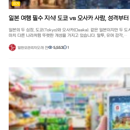
붙여넣기만 하면, 화장품은 물론 패션 아이템·잡화·K-POP 굿즈 등 한
인기
트렌디한 카페까지, 전 세계 모든 요리를 수준 높게 즐길 수 있습니다.
현지 상품을 손쉽게 구매할 수 있습니다.
오사카 (천하의 부엌): 타코야키, 오코노미야키 등 '먹다 망한다'는 말이 
실제로 일본에서도 인기가 높은 '로제 PDRN 에센셜 마스크'의 일본 온
정도로 다양하고 맛있는 길거리 음식의 천국입니다. 후쿠오카 (국물의 풍미):
쇼핑몰과 SAZO(사조)에서 가격을 비교해 본 결과, SAZO(사조)가 가장
진한 돈코츠 라멘과 모츠나베가 일품이며, 해산물이 신선하고 가격이 매
저렴했습니다.
착합니다. 교토 (전통의 맛): 가이세키 요리나 유도후(두부 요리) 등 정갈하고
배송비 상품 가격 외에도 배송비·관세·수수료·환산 후 금액 등을 AI가
일본의 두 심장, 도쿄(Tokyo)와 오사카(Osaka). 같은 일본이지만 두 
건강한 일본 전통 식문화를 깊이 있게 체험할 수 있습니다.
자동으로 계산해 확정 금액을 제시합니다.
마치 다른 나라처럼 뚜렷한 개성을 가지고 있습니다. 말투, 유머 감각,
4. 기후와 날씨: 언제 떠나는 게 좋을까? 한달살기 시 날씨는 삶의 질을
‘로제 PDRN 에센셜 마스크 10매입’의 일본 최저가인 Qoo10에서 1,98
심지어 에스컬레이터 서 있는 위치까지! 일본 여행자나 현지 생활자라면
좌우합니다.
+배송비 500엔에 구매했는데, 사조의 경우 현지 유통비 1,342엔+현지
반드시 공감할 도쿄인과 오사카인의 7가지 결정적 차이를 정리해 드립니
오래 전
5,553
1
일한모관리자
도쿄: 사계절이 뚜렷하며 겨울에도 비교적 맑고 온화합니다. 오사카 & 교토:
배송비 350엔+국제 배송비 547엔+관세·세금 135엔-쿠폰 547엔으로
1. 역사적 배경: 무사의 도시 vs 상인의 도시 도쿄와 오사카의 기질 차
분지 지형인 교토와 더불어 오사카의 여름은 최고 38~40도에 육박하는
여러 가지가 포함돼도 Qoo10보다 저렴한 1,827엔이었습니다.
에도 시대부터 시작되었습니다. 도쿄(에도): 일본의 수도이자 정치·행정의
극한의 무더위를 자랑합니다. 여름 한달살기는 비추천하며, 단풍이 아름
핵심은 아래 배너에서 받을 수 있는 국제 배송비 할인 쿠폰으로 저렴하게
중심지입니다. 과거 무사 중심의 문화가 뿌리 깊어, 격식과 예의를 중시
가을을 적극 추천합니다. 후쿠오카: 남쪽에 위치해 겨울에도 영하로
구매하는 것입니다.
조용하고 정돈된 분위기가 강합니다. 오사카(나니와): 예로부터 '천하의
내려가는 일이 드물어 겨울 한달살기에 가장 적합합니다.
SAZO(사조)에서 한국 화장품 확인하기
부엌'이라 불리던 상업 도시입니다. 실용적인 이익과 인간관계, 활발한
5. 현지 분위기: 나의 성향과 맞는 도시는? 도쿄: "바쁘고 세련된 도시인의
SAZO(사조)의 사용법, 자세히 보려면 여기↓ 일본에서 한국제품 직구,
교류를 중시하는 상인 정신이 도시의 근간이 되었습니다. 2. 말투의 온도
삶". 인프라가 완벽하고 현대적인 문화를 선호하는 분들에게 최고의
구매대행사이트 추천! 일본 온라인쇼핑몰보다 싼 SAZO(사조), 쿠폰 
차: 표준어 vs 관서벤(사투리) 도쿄: 표준어를 사용하며 어조가 부드럽고
선택입니다. 오사카: "활기차고 정겨운 이웃". 사람들과 소통하기 좋아하고
Amazon(아마존) 특징 일본 최대 규모의 온라인 쇼핑몰인 아마존에서도
정중합니다. 상대방과 일정한 거리를 유지하는 세련된 느낌을 줍니다.
에너지가 넘치는 환경을 원한다면 오사카가 정답입니다. 후쿠오카:
한국 화장품이 계속해서 늘어나고 있습니다.
오사카: '관서벤(칸사이벤)'이라 불리는 특유의 사투리를 씁니다. 억양이
"여유롭고 조용한 일상". 복잡한 대도시보다 바다와 자연이 가까운 곳에
품목 구성이 한국 화장품 전문 온라인몰에 비하면 적지만, 일본 창고에서
강하고 리듬감이 있어 감정 표현이 풍부하고 훨씬 활기찬 인상을 줍니다.
느긋하게 지내고 싶은 분들에게 추천합니다. 교토: "전통과 사색의 시간".
발송이 많아 아마존 프라임을 이용하면 다음 날~2일 내에 도착하고
예시 비교 도쿄: "そうですね (소데스네 / 그렇네요)" - 정중한 동의 오사카:
고즈넉한 사찰과 골목을 거닐며 일본의 역사를 느끼고 싶은 분들에게
배송비가 저렴한 것이 가장 큰 특징입니다.
"そやな〜！ (소야나 / 그렇지~!)" - 친근한 맞장구 3. 인간관계와 대화
적합하지만, 넘치는 관광객은 감수해야 합니다.
배송비 한 건의 주문 총액이 2,000엔 이상이면 무료 배송인 점포가
방식 도쿄 사람: 타인에게 폐를 끼치지 않는 '메이와쿠(迷惑)' 문화를
총평: 나에게 맞는 도시 찾기 현대적인 인프라와 다양한 볼거리가
많습니다. 프라임 회원은 무료 배송입니다.
최우선으로 합니다. 처음엔 조심스럽고 경계하는 듯 보이지만, 한 번 쌓
중요하다면? ➡ 도쿄 사람 냄새 나는 시장과 맛있는 음식, 가성비가
아마존에서 한국 화장품 확인하기
신뢰는 깊고 오래갑니다. 엘리베이터나 전철에서는 침묵이 기본 매너입니