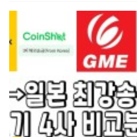
입니다. 한국에서 일본으로 잦은 송금을 하면 납세 등, 불이익이 있을까
●단점: 일회/일일/한달 최대 30만엔까지 송금 가능하므로 30만엔 이
경우 비거주자로 분류되어, 자금 반출 시(미화 1만달러 이상) 한국은행에
질문: 안녕하세요. 개인적으로 궁금한게 생겨 글 남깁니다. 한국에서
금액은 송금 불가
대외지급수단매매 신고 후 신고필증을 받아야 송금이 가능합니다.
일본으로 잦은 송금을 하게되면 불이익 같은게 있을까요? 수익으로 잡혀
https://www.sbjbank.co.jp/lp/campaign/onetouchexp/jkm/kr
재외동포 재산반출 신고 비거주자 중, 재외동포(영주권자 외국국적을
세금을 내야 한다던지... 답변: 내가 내통장에 송금 하는데 세금을 내야
상세 페이지)
취득한 시민권자)가 10만불 초과 송금시에는 '재외동포 재산반출 신고'를
이유가 없죠...비과세 일겁니다.
https://www.sbjbank.co.jp/individual/exchange/remittance.ht
하며 '대외지급수단 매매 신고'와 '재외동포 재산반출'은 신고기관과 조건
단순히 100만엔 이상이면 그냥 확인차 연락 올수도 있겠지만 딱히 세금
절차가 상이합니다. 제출서류와 절차는 아래를 참고하세요 ↓↓↓
낼 이유는 없어요...
◆하나송금:
비거주자의 해외 부동산 취득을 위한 자금 송금 대외지급수단매매 vs
이미 우린 소득세 등등 소득에 대한 세금을 다 내고 있고 외환 송금은
재외동포재산반출 영주권 유무와 거액 송금 배우자 비자로 영주권자
수수료로 다 정당하게 대가 지불하고 있습니다. 송금하는 행위 자체에
하나 송금을 이용한다는 분들이 많아서 직접 알아봤습니다. 매장은
해외이주신고 하시고 재외동포 재산반출로 한번에 빼실 수 있습니다. 
세금에 부과될 일은 없습니다.
카야바초에 있으나 인터넷으로 송금을 처리할 수 있습니다.
해외이주신고 하시면 한국의 국민연금 자격과 건강보험 자격이 상실,
신고만 한다면 내가 내 돈 1억불을 들고 출국해도 문제가 없는데요 뭐...
회원가입(https://www.oneremit.co.jp/web/main.view) -> 카드수
지방자치선거 투표권 상실 등의 부작용도 있으니 신중한 판단이
다만 송금이 증여 목적으로 보여진다거나 단기간에 보내는 금액이 너무
> 받는 사람도 회원가입(https://www.oneremit.co.kr) -> 송금신청서
필요합니다. 영주권이 없으면 한국은행에서 비거주자의 대외지급수단
크다면 자금 출처와 목적을 확인하는 연락이 올 수 있고 그 때 소명을 못
작성 -> 송금업체로 입금하여 송금 처리.
이라는 신고 하시고 송금 가능합니다. ↓↓↓ 해외동포 국내재산 반출
하면 과세 등 불이익이 있을 수 있겠습니다. 예를 들어 내 계좌에서 내
보내는 사람 받는 사람 각각 다른 사이트에서 가입 절차가 필요합니다. 
자유로워졌다
계좌로 보내는 건 당연히 문제 없지만, 만약 한국에서 수입이 없는데도
분 신분증 사진을 받아 직접 처리할 수 있습니다. 한-일, 일-한 각각의
영주권, 시민권자가 아닐 경우 '대외지급수단매매'에 해당되어 한국은행
거액을 지속적으로 송금하면 자금 출처를 밝혀야 하겠지요.
사이트에서 송금이 가능하고 회원카드를 받으면(가입하면 집으로 배송)
통해서 송금해야 하며, 영주권, 시민권자의 경우 시중 외국환은행을 통해
초회 수수료 무료와 송금한도 확대 혜택을 받을 수 있습니다.
송금하는데 일한모에는 카카오뱅크로 2억 송금을 했다는 분도 있었습니
하지만 건당 5천불이하 / 연간 1만불이하는 애초에 국세청 통보 대상이
수수료는 5만엔 미만 500엔, 5만엔 이상 100만엔까지 1000엔입니다.
직접 현금을 들고 오는 방법 그리고 금융기관을 통하지 않고 원을
아니니 크게 걱정하지 않아도 되고, 통보가 되더라도 이게 결국 사람이
몇천만원씩 가지고 들어와서 환전 후, 집을 샀다는 분도 있었습니다.
처리하는 일이라, 유학 생활 경비나 수업료 납부 등 목적이 분명하고 금
장단점과 포인트 ●장점: 매장 방문없이 처리가 가능. 초회 회원카드를
공항에서 거액을 현금으로 가지고 올 때, 세관 신고가 필요합니다. 일억
상식적인 범위 내라면 아무런 문제가 되지 않습니다.
발급받으면 송금 무료, 카톡추가하여 한국어로 편한 상담이 가능
몇 천만원(일본엔으로 천만엔)까지 현금으로 몇 번씩 들고 왔다는 분도
금액과 목적에 따라 불이익이 올 수도 안 올 수도 있다 이렇게 정리할 수
●단점: 5만엔 이상부터 천엔으로 수수료가 비싼편. 보내는 사람과 수령
계셨는데 가방에 거액을 신고없이 가지고 오다가 수하물 엑스레이 검사 
있겠네요. 요즘 가상화폐 환차익을 노리고 많이들 그리하는듯합니다만, 1회
회원가입 절차가 필요 https://www.oneremit.co.jp/web/main.vi
걸려서 외화 밀반출로 처벌(벌금)을 받을 수 있습니다. 신고로 세금이
1만불이상이면 국세청자동신고이고 년간5만불까지만 송금가능입니다.
수수료가 떼이는 것이 아니라 국가에서 반출되는 외화 규모를 파악하기