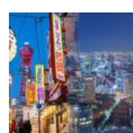
결정하는 가장 중요한 요소입니다.
브랜드가 거의 모두 갖춰져 있습니다. 라쿠텐 포인트도 적립돼서 더욱
도시월세 (중심지), 월세 (외곽), 식비 (1회 평균), 특징 도쿄
이득입니다.
: 10~18만엔, 6~12만엔, 800~1,500엔, 일본 최고 수준의 물가
배송비 주문 총액이 5,000엔 이상이면 무료(미만은 약 800~1,500엔)
오사카: 7~12만엔, 4~8만엔, 600~1,200엔, 선택의 폭이 넓고 가성비 
올리브영에서 한국 화장품 확인하기
후쿠오카: 5~9만엔, 3~6만엔,,500~1,000엔대도시 중 물가 가장 저렴
MUSINSA(무신사) 특징 MUSINSA(무신사)는 한국 최대 규모의 패션
교토8~15: 만엔 ,5~9만엔, 700~1,300엔, 관광지 중심의 높은 물가 도쿄:
온라인 쇼핑몰이지만, 화장품도 다수 취급하고 있습니다.
시부야, 신주쿠 등 중심가는 매우 비싸지만, 사이타마나 치바 등 외곽으
화장품도 옷과 어울리는 트렌드 중심 라인업으로, 다른 곳에서는 찾기 
눈을 돌리면 비용을 절감할 수 있습니다.
엄선된 브랜드만을 취급하며, 옷과 화장품을 한 번에 구매할 수 있다는 
오사카: 저렴한 길거리 음식이 많아 식비 부담이 적고, 숙소 선택지가
특징입니다.
다양합니다.
배송비 주문 총액이 12,000엔 이상이면 무료(미만은 약 330~2,000엔)
후쿠오카: 가성비 끝판왕. 낮은 월세와 저렴한 물가 덕분에 장기 거주 시
MUSINSA(무신사) 뷰티에서 한국 화장품 확인하기
만족도가 매우 높습니다.
Qoo10(큐텐) 특징 다양한 한국 제품을 저렴하게 구입할 수 있는 쇼핑몰로
교토: 관광지 특수성 때문에 숙소비가 비싼 편이며, 생활비를 아끼려면 
유명한 Qoo10(큐텐)에서 한국 화장품을 구매하는 분들도 많을 것 같습니
마트를 적극 활용해야 합니다.
다양한 제품 구성과 최대 20% 할인되는 메가 와리, 그리고 한국 매장이
2. 교통 환경: 이동의 편리함 도시교통비 (1개월 정기권)특징
직접 입점해 현지 가격에 구매할 수 있다는 점도 특징입니다.
도쿄: 1.5~2만엔, 세계 최고 수준의 철도망, 복잡함 주의
배송비 출점 점포마다 다르지만, 무료 배송인 상품도 많이 있습니다.
오사카: 1~1.5만엔, 지하철·전철망 완벽, 인근 도시 이동 용이
Qoo10(큐텐)에서 한국 화장품 확인하기
후쿠오카: 5~8천엔, 컴팩트 시티, 도보와 자전거 이동 가능
SAZO(사조) 특징 최근 일본 온라인 쇼핑몰보다 저렴해서 화제가 된
교토: 6~9천엔, 버스 중심, 관광 시즌 교통 체증 심함 도쿄/오사카:
한국 구매 대행 사이트 SAZO(사조)라면, 일본 쇼핑몰에서는 구할 수 없
대중교통만으로 어디든 갈 수 있지만 출퇴근 시간 '지옥철'은 감수해야
한국 화장품을 구매할 수 있습니다.
합니다. 후쿠오카: 공항과 시내가 가깝고 규모가 작아 자전거 한 대만 있으면
게다가 한국에서 직배송되기 때문에 중간 비용이 적고 현지가에 가까운
어디든 갈 수 있는 여유가 있습니다. 교토: 지하철 노선이 적어 버스 이용이
가격에 구매할 수 있습니다.
필수지만, 관광객이 몰리는 시즌에는 버스를 타기조차 힘들 수 있습니다
해당 상품의 한국 온라인 쇼핑 URL을 SAZO(사조)의 검색창에 복사·
3. 미식 가이드: 매일 무엇을 먹을까? 도쿄 (미식의 정점): 미슐랭 식당부터