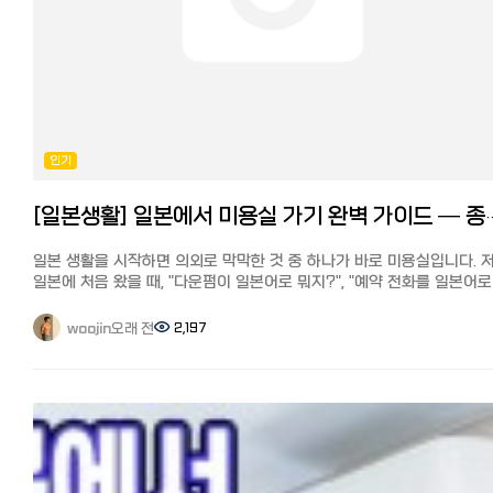
이번에는 한국, 일본에서 넷플릭스 라인업이 다른 이유와 작품수의 차이,
그리고 일본에서도 언제든 간편하게 한국 버전 넷플릭스로 전환해 풍부
한국 드라마 라인업을 즐길 수 있는 방법을 정리해 설명드리겠습니다.
한일간 넷플릭스 라인업이 다른 이유 넷플릭스 공식 HP에는 다음과 같
설명이 있습니다. 넷플릭스는 전 세계 190개국 이상에서 이용하실 수
있습니다. 각 국가마다 독자적인 오리지널 및 라이선스 계약이 체결된
영화와 드라마 카탈로그가 있습니다.
계정에 등록된 국가는 다른 국가로 이동하지 않는 한 변경할 수 없습니다
인기
최근에 이사하신 경우, 이사한 곳에서 넷플릭스이용에 관한 자세한 내용
확인해 주세요. 정리하면, 한국과 일본에서 넷플릭스 라인업이 다른 가장
[일본생활] 일본에서 미용실 가기 완벽 가이드 — 종류
큰 이유는 작품별·국가별로 제공 권한(라이선스)이 다르기 때문입니다.
주요 이유를 자세히 설명하면 다음과 같습니다.
일본 생활을 시작하면 의외로 막막한 것 중 하나가 바로 미용실입니다. 
1. 배포 권한이 국가별로 판매되기 때문에 영화사와 방송사는 작품의
일본에 처음 왔을 때, "다운펌이 일본어로 뭐지?", "예약 전화를 일본어로
배급권을 국가별로 판매하는 것이 일반적입니다. 예를 들어, 일본의 한
해야 하나?" 싶어서 머리가 길어질 대로 길어질 때까지 미루다가, 결국 
TV방송국이나 동영상 스트리밍 서비스가 독점 스트리밍 권한을 가지고
들어갈 때까지 참았던 경험이 있습니다. 그런데 알고 보면 일본 미용실도
있다면, 넷플릭스 일본에서는 제공할 수 없습니다. 반면 한국에서는 그
오래 전
2,197
woojin
종류와 예약 방법만 익혀두면 생각보다 어렵지 않습니다. 오늘은 일본에
권리를 넷플릭스가 확보하면 스트리밍이 가능합니다.
미용실 이용하는 법을 종류부터 예약, 시술 용어, 가격, 한국인 팁까지
2. 시청자의 니즈 넷플릭스는 국가별 인기에 맞춰 작품을 갖추고 있습니다
정리해보겠습니다. - 일본 미용실의 종류 - 1. 대형 체인
한국에서는 한국 드라마와 한국 영화를 풍부하게 제공. 일본에서는
전국에 지점을 둔 프랜차이즈형 미용실입니다. 가격·서비스가 일정하고
애니메이션, 일본 드라마, 국내 영화 라인업이 풍부합니다.
예약 시스템이 잘 되어 있어 초보자에게 무난합니다. 다만 지점·디자이
3. 타사와의 독점 계약 일본에서는 한국 드라마가 넷플릭스 외의 서비스
따라 실력 편차가 있습니다. 2. 개인 (프라이빗)
(U‑NEXT, Disney+, Lemino 등)에서 독점 스트리밍되는 경우가 있습니
디자이너 개인이 운영하는 소규모 . 섬세한 시술과 트렌디한 스타일이
그 결과, 일본판 넷플릭스에는 없던 작품이 탄생합니다.
강점이라 일본 감성·트렌드 컷을 원하면 추천. 단, 인기 디자이너는 예약