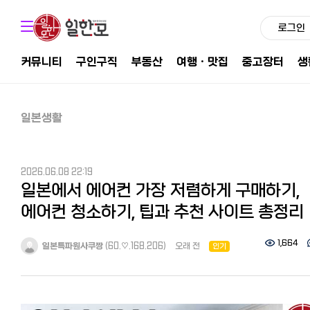
로그인
커뮤니티
구인구직
부동산
여행ㆍ맛집
중고장터
생
일본생활
2026.06.08 22:19
일본에서 에어컨 가장 저렴하게 구매하기,
에어컨 청소하기, 팁과 추천 사이트 총정리
1,664
일본특파원사쿠짱
(60.♡.168.206)
오래 전
인기