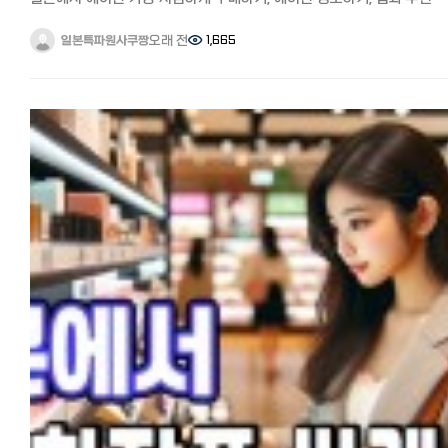
느껴지는 경우도 많습니다. - 한국인이 알아두면 좋은 팁 - 원하는 스타일
일본에서도 한국판 넷플릭스를 시청하는 방법은 VPN이라는 앱을 사용
사이트 총정리
사진 3장은 필수. 말보다 사진이 정확합니다. **다운펌(스트레이트 파마)**은
합니다.
일본의 여름은 한국보다 덥고 습하기로 유명합니다. 실제로 태풍이
오래 전
1,665
일본특파원사쿠짱
모든곳이 잘하는 게 아니니 메뉴에 있는지 확인. 현재 머리 상태 사진도
VPN을 이용 VPN을 알고 계신 분도 계시겠지만, VPN으로 한국 서버에
한반도를 피해 일본열도를 아래에서 위까지 훓고 지나가는 일이 다반사
보여주면 손상·기장 소통이 쉽습니다. 일본은팁 문화가 없습니다. 시술비만
연결하면 간편하게 한국 넷플릭스로 전환해 한국 작품을 즐길 수 있습니
날씨가 갑자기 덥고 습해지면서 오래 사용한 에어컨 한대는 청소(클리닝
내면 됩니다. 미묘한 뉘앙스(층 두께, 컬러 톤)는 번역앱으로도 전달이
한국판 넷플릭스가 갑자기 볼 수 없게 되었다? 방법과 주의사항 다만,
하고 한대는 처분하여 새로 장만하기로 마음 먹었습니다. 에어컨은 기
어려우니, 미리 메모해 두세요. - 일본어가 부담된다면 - 솔직히 가장 큰
넷플릭스는 VPN 사용을 감지하면 갑자기
십년이상 쓰는 가전으로 실내기와 실외기 2대로 구성되어 있고
벽은예약과 시술 중 소통입니다. 저도 번역앱을 붙들고 진땀을 뺐던 기
“VPNまたはプロキシを使用しているようです(VPN 또는 프록시를
설치공사비가 별도로 들기 때문에 가장 작은 6조짜리라 하더라도 신품은
있는데요. 요즘은한국어로 원하는 스타일만 보내면 일본 미용실에 일본
사용하고 있는 것 같습니다)”라는 오류가 표시될 수 있습니다.
10만원이 훌쩍 넘는 것이 보통입니다. 2년 연속 에어컨을 사본 경험을
예약·통역을 대신 해주는 서비스도 생겼습니다. (인스타 @beautia.japan )
이 메시지가 나타났나요? 당황하지 말고 VPN을 끈 뒤 다시 연결해 주세
토대로 일본에서 에어컨 가장 저렴하게 구매하는 법, 에어컨 청소하는 법
일본어가 0이어도 검증된 미용실에서 원하는 머리를 받을 수 있어, 저처
제 경험에 따르면, VPN을 이용해 한국판 넷플릭스를 시청하면 약 1시
팁과 추천 사이트를 소개해드리겠습니다. -에어컨 저렴하게 구매하기
미용실을 미뤄온 분이라면 한 번 알아두시면 좋을 것 같습니다. - 마무리
정도 지나 이 오류 메시지가 나타나지만, 놀라거나 당황할 일 없이 VPN
※일본 최대 중고에어컨 사이트에서도 5년지난 중고가 7만엔에 배송료
일본 미용실, 종류와 예약 방법만 알면 생각보다 어렵지 않습니다.
한 번 끈 뒤 다시 연결하면 계속해서 한국판 넷플릭스를 이용할 수 있습니
5500엔, 표준공사 2만엔으로 총 10만엔에 가까운 가격이 됩니다. 제가
핫페퍼뷰티로 예약해보거나, 일본어가 부담되면 한국어 예약 대행을
또한, 일본어 자막이 필요하신 분들은 한국판 넷플릭스의 한국 드라마는
작년에는 중고 에어컨 전문 사이트에서 구매했는데 성수기가 되면 가격
활용하는 것도 방법입니다. 엔저인 지금, 미뤄왔던 머리·네일을 일본에서
일본어 자막이 없을 수도 있습니다.
올라 본체 6-7만엔에 표준공사비 2만엔 정도로 신품가격과 별차이가
시도해보시는 건 어떨까요? 마지막까지 읽어주셔서 감사합니다.
VPN은 어떤 것이 좋을까? 위에서 몇 차례 등장한 VPN은 어떤 것을
없었습니다. 구매는 중고사이트에서 가장 저렴한 방법으로는 본체만
사용해야 할지 모르는 분들이 많을 것 같은데요.
중고를 잘 골라서 구매하고 설치는 구라시노마켓토(한국의 숨고)에서 가
한국의 TV 프로그램·드라마·버라이어티·스포츠 중계를 즐기는 일본 거
저렴한 업자를 찾는 법입니다. 중고 에어컨은 메르카리, 라쿠텐 이치바에
한국인과 한국 버전 넷플릭스를 이용하는 일본인이 자주 사용하는 것으
많이 있습니다. 라쿠텐이치바에서 중고 에어컨 보기
알려진 VPN은 ExpressVPN입니다.
메르카리 500엔 쿠폰 획득 링크 6조짜리 보통 35000-45000엔
ExpressVPN은 가장 유명한 서비스 중 하나로, 보안과 속도가 압도적
정도에 구매할 수 있습니다. 에어컨은 실외기 가스가 소모품이어서
뛰어나다고 알려져 있습니다.
가능하면 출시 5년이내의 것을 고르는게 좋습니다. 설치공사는
이용은 유료이지만, 1개월 동안 무료로 사용할 수 있고 언제든지 취소할 
구라시노마켓토에서 제품을 구매 후에는 구라시노마켓토에 여러 업자들
있어 리스크가 없습니다. (1개월 후에는 월 500엔 정도) 業界最速、安
컨택해서 견적을 받아보세요. 표준공사비는 18000엔에서 25000엔 정
匿名VPNサービス【ExpressVPN】1か月間無料で利用する