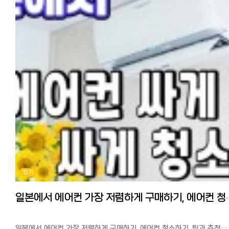
한일 넷플릭스의 특징과 한국 드라마 작품수
빡빡합니다. 3. 한국계·한국식 미용실
같은 날의 일본판 넷플릭스홈 화면 같은 날의 한국판 넷플릭스홈 화면
신오쿠보(도쿄), 츠루하시(오사카) 등 한인타운 중심으로 분포.한국어가
같은 날의 일본판과 한국판 넷플릭스홈 화면을 보면 표시되는 라인업도
통하고 한국식 펌·컷이 가능해 가장 마음 편한 선택지입니다. 다만 지역·
당연히 오늘의 TOP10도 다릅니다. 위에서 설명한 대로, 한국판
수가 한정적입니다. 4. 저가 컷 전문점 (QB하우스 등)
넷플릭스는 한국 드라마와 한국 영화 등 스트리밍 수가 일본판보다
1,000~1,500엔대로 커트만 빠르게. 펌·염색은 안 되지만 앞머리·간단
많습니다.
정리엔 가성비 최고. 참고: 네일은네일(ネイルサロン), 속눈썹은아이래시
그렇다면, 과연 얼마나 많은 작품이 있을까요? 한일 넷플릭스의 특징도
(まつエクサロン)으로 따로 운영되는 경우가 많습니다. - 시술 일본어 용어
함께 정리해서 설명하겠습니다.
- 현장에서 이 단어들만 알아도 절반은 성공입니다. 한국어 일본어 커트
한국 버전 넷플릭스의 특징과 작품수 한국 드라마: 약 700~1,000 작품
カット (캇토) 다운펌(자연스러운 펌) ストレートパーマ (스토레토파마)
한국 영화·버라이어티도 매우 풍부 한국의 방송사(tvN, JTBC, SBS 등)의
매직(강한 직모교정) 縮毛矯正 (슈쿠모쿄세이) 일반 펌 パーマ (파마) 염색
작품이 비교적 많다 일본 버전 넷플릭스의 특징과 작품수 한국 드라마: 약
カラー (카라) 뿌리염색 リタッチカラー (리탓치카라) 탈색 ブリーチ
500~700 작품 ‘오징어 게임’, ‘눈물의 여왕’, ‘수고했어’ 등 Netflix
(브리치) 트리트먼트 トリートメント 기장은 유지해주세요 長さはキープで
오리지널 작품은 거의 동일 일본 애니메이션, 일본 드라마, 국내 영화가 풍성
(나가사와 키프데) 앞머리만 정리 前髪だけ整えて (마에가미다케) - 예약
일부 한국 내용 작품이나 구작은 제공되지 않을 수 있다 즉, 한국판이 약
방법 - 1. 핫페퍼뷰티 (ホットペッパービューティー)⭐ 추천
100~300 작품 정도 더 많다는 것을 알 수 있습니다. ‘몇 배’라고 할 정
일본 최대 미용 예약 앱/사이트. 메뉴·가격·후기·쿠폰까지 보고앱으로
큰 차이는 아니지만, 저처럼 매일 한국 드라마를 보는 한국 드라마
예약할 수 있어 전화가 부담스러운 분께 최적입니다. 2. 전화 예약
매니아에게는 큰 차이라고 할 수 있습니다.
인기 개인은 전화만 받는 곳도 있습니다. 일본어 회화가 필요해 난이도가
게다가 한국 버전에서는 오래된 한국 드라마, 한국에서 방영된 지 얼마 안
인기
높습니다. 3. 홈페이지 / 인스타 DM
작품, 일본에서는 권리 문제로 스트리밍되지 않은 작품까지 볼 수 있어,
요즘은 인스타 DM 예약을 받는곳도 많습니다. 4. 워크인 (예약 없이 방문
드라마 팬이라면 꼭 볼 가치가 있습니다.
저가 컷 전문점 위주로 가능. 인기 가게는 거의 예약 필수입니다. - 가격대
일본에서 한국판 넷플릭스를 보는 방법 저는 최근 한국판 넷플릭스에서
일본에서 에어컨 가장 저렴하게 구매하기
지역·마다 다르지만 도쿄 기준 대략: 커트: 4,000~7,000엔 컷+컬러:
1995년에 방영되어 당시 신드롬을 일으킨 드라마 ‘모래시계’를 다시
10,000~18,000엔 다운펌/매직: 12,000~25,000엔 지명료(디자이너
봤습니다. 역사에 남을 작품이죠. 아직 안 보신분들께 추천합니다!
지정): +500~2,000엔 엔저 시대인 지금, 환율 덕에 한국보다 저렴하게
일본에서 한국 넷플릭스를 보는 방법을 설명드리겠습니다.
일본에서 에어컨 가장 저렴하게 구매하기, 에어컨 청소하기, 팁과 추천