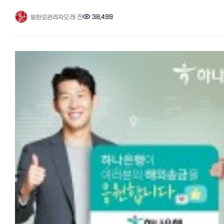
일한모 페북그룹에서 가장 문의가 많은 일본에서 한국 송금, 그 중에서
사용하여 49엔, 한국에 보내진 금액은 875,359원이었습니다.
추천이 많은 월드패밀리 송금을 직접 사용해 본 후기와 추천 이유에 대
오래 전
38,499
일한모관리자
장단점과 포인트 ●장점: 초회 매장이나 지점 방문없이 인터넷으로
소개해드리겠습니다. 일본에서 한국으로의 송금, 가장 잘 아는 사람은
완결되며 친구 소개 코드를 쓰면 가장 싸게 보낼 수 있다.
필자인 저를 포함한 일본에 살고 있는 한국인입니다.
●단점: 서류미비나 입력에 오류가 있을 시, 외국인 담당자와 영어로 연
일본에서 열심히 엔을 벌어 부모님께 용돈 송금, 사업 자금 송금 등 유리
하기 때문에 의사소통이 느리고 어렵다. 2회째부터는 금액에 따라 수수
송금은 꼭 알아둬야 할 정보입니다. 이번에는 일본에서 한국으로 추천 
(대략 1% 내외. 10만엔 송금시 1,119엔, 100만엔 송금시 9,588엔)가
비교 분석! 가장 저렴하고 편한 송금은? 꿀팁과 수수료 할인 쿠폰 기사
올라가므로 타 서비스와 비교가 필요.
'월드패밀리 송금'를 자세히 알고 싶다는 분들이 많아 사용후기와
★초회 쿠폰을 쓰면 가장 저렴합니다.
추천이유를 정리해 보겠습니다. ※월드패밀리송금은 2025년 1월부터
일한모 한정! 와이즈 수수료 무료로 송금하기:
한국송금이 종료되었습니다. 한국이외 나라에 송금하실때는 아래 쿠폰
https://wise.prf.hn/click/camref:1100lrzV5/destination:https
저렴하게 보낼 수 있습니다.
money/ 와이즈 송금의 메리트와 사용법, 더 자세히 알기
실태 조사, 아직 은행 송금 이용자가 많다? 해외송금 절차에 대해 최근
https://korean.co.jp/life2/298
실시된 조사에 따르면 아직 수수료가 비싸고 절차가 번거로운 오프라인
송금(점포 창구)을 이용하는 사람이 32%를 차지했습니다.
출처:피알타임즈 그리고 해외 송금 시 은행을 이용하는 사람들 대부분이
◆코인샷 재팬:
높은 수수료, 번거로운 절차에 불만을 품고 있다고 합니다. 코로나로 인해
최근에 등장한 앱을 통한 추천송금서비스가 있다고 해서 사용해 봤습니
많은 것들이 온라인을 통해 쉽고 저렴하며 효율적으로 바뀌었습니다.
수수료는 3만엔이하 500엔, 3만엔 초과 1000엔입니다.
코인샷의 장점은 주말, 심야, 공휴일 등 상관없이 급할 때 앱으로 편하고
하지만 아직 온라인 송금 서비스의 존재를 모르는 사람, 불만을 느끼면
신속하게 송금할 수 있다는 점입니다.
인터넷 송금 서비스가 너무 많아서 어디를 사용해야 할지 망설이는
회원가입과 본인인증 절차가 앱을 통해서 최소한의 정보로 일괄 승인되
사람들이 많을 것입니다.
이번에 밤 12시반 경에 전용 계좌로 돈을 입금했는데(유초은행에서 코인
전용계좌로 이체) 앱에 입금확인되어 등록된 한국 제 계좌로 보내는데 1
일본 거주 한인 커뮤니티에서 최근 평판이 높은 월드 패밀리 해외 송금을
정도밖에 걸리지 않았습니다.
실제로 사용한 소감과 장점에 대해 설명해 드리겠습니다.