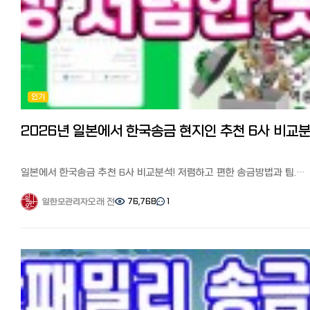
내 경험: 제 배우자가 당시 이직한 지 얼마 안 돼서 소득 증빙이 조금
불안했어요. 그래서 저희는 통장 잔고 증명서와 제 한국에서의 경력
증명까지 싹 다 긁어모아 "우리는 굶지 않고 잘 살 수 있다"는 의지를
강력하게 어필했습니다. (신원보증서 서명은 당연히 일본인 배우자가!)
4. 네 번째 관문: 입국관리국 방문과 '무한 대기' 모든 서류가 준비되면 관할
입국관리국(뉴칸)으로 갑니다. 준비물: 증명사진(4x3cm), 여권, 재류카드
(변경 시), 그리고 엄청난 인내심.
인기
현장 스케치: 아침 일찍 갔는데도 대기 번호가 100번대... 서류를 접수하
나면 '접수표'를 줍니다. 이제부터는 짧게는 1개월, 길게는 3개월의 기다
시작됩니다.
5. 대망의 결과 발표! 어느 날 우편함에 도착한 엽서 한 장. '수수료
4,000엔어치 수입인지'를 사 오라는 문구를 보는 순간 "아, 합격이구나!"
싶어 소리를 질렀죠.
일본에서 한국송금 추천 6사 비교분석! 저렴하고 편한 송금방법과 팁.
✅ 신청 전 필수 체크리스트 (요약) 구분 주요 내용 : 법적 조건 한국/일본
수수료 할인 쿠폰
양국 혼인신고 완료 (호적등본 기재 필수) 핵심 서류 : 질문서(교제 경위)
일본에서 고군분투하며 일본 한국인 커뮤니티 '일본 한국인 모임
오래 전
76,768
1
일한모관리자
사진(본인 및 가족), 신원보증서, 경제력 증명 배우자의 주민세 과세/납세
(페이스북)'과 '일한모 사이트'를 운영하고 있는 관리자입니다. 일본에
증명서 (미납 있으면 절대 안 됨!) 소요 기간 통상 1개월 ~ 3개월 (지역
거주하는 한인 분들의 가장 궁금해 하는 것 중 하나가 송금과 환전인데요,
뉴칸마다 차이 있음)
중에서 부양자 공제나 부모님 용돈, 뼈빠지게 번 엔화를 한국 통장에 보낼
???? 마지막 한마디: 가장 중요한 건 '진실성'입니다. 서류 내용이 앞뒤가
어느 송금을 써야할지 고민스러운 부분입니다.
안 맞으면 추가 서류 요청이 오거나 거절될 수 있으니 솔직하고 꼼꼼하게
저는 일본 와서 한국갈 때마다 현금을 가져가서 현지 은행이나 명동
적는 게 최고예요. 일본에서의 새 출발을 준비하는 모든 일한모 회원분들,
환전소에서 환전하거나(환전은 해당 국가에서 하는 것이 유리한 것으로
파이팅입니다!
들었습니다), 최근에 와서야 부양자 공제를 위해서 다양한 송금서비스를
이용해봤는데요,,