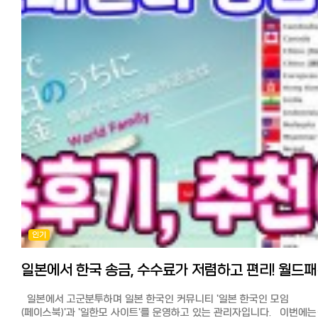
일본 거주 한국인 추천이 많은 인터넷 송금 와이즈, 월드패밀리송금,
신한은행 계열인 SBJ은행 송금, 코인샷, 그리고 신오쿠보 송금업체까지,
서비스간 장단점을 비교하였습니다. 일한모 한정 수수료 할인 쿠폰도
소개하니 자신에게 맞는 서비스를 찾아보세요.
◆와이즈(구 트랜스퍼와이즈):
추천이 많아 사용해봤습니다. 최근에 트랜스퍼와이즈에서 와이즈로 이
변경했습니다.
세달이내 주민표나 마이넘버카드 스캔 요구하니 사진찍어서 첨부 후,
개인인증에 문제없으면 2-3일에 처리됩니다. 일반 송금업체와 같이 개
송금 950,000원 이하라면 받는 사람의 인증(본인확인)이 필요 없어서
편리합니다.
송금이 급할 시에는 메일로 연락을 주고 받아서 서류 문제 있을 시, 여러
반려되어 처리가 지연될 수 있고 개인 송금시 950,000원 이상은 받는 
핸드폰 SMS를 통해 본인확인을 거칩니다.
은행이나 송금업체에 찾아갈 필요가 없고 추천 친구 코드를 사용하면
7만5천엔까지 수수료가 무료이기 때문에, 적은 액수든 큰 액수든 초회
인기
한번은 가장 저렴하고 편하게 보낼 수 있어서 犬이득입니다.
1회 개인 송금 최대액은 5,000,000원, 연간 최대 송금액(개인의 경우)은
5만 달러(500만엔, 5500만원 가량)입니다.
일본에서 한
초회 친구 소개 코드를 넣으면 7만5천엔까지 수수료가 무료입니다.
받는 사람 인증이 필요없는 금액 한도에 맞춰서 84,800엔(949,201원)
일본에서 고군분투하며 일본 한국인 커뮤니티 '일본 한국인 모임
송금하였고 수수료는 무료 적용받아(530엔분) 29엔(2023년 4월)
(페이스북)'과 '일한모 사이트'를 운영하고 있는 관리자입니다. 이번에는
최근에도 같은 금액 84,800엔을 송금하여 수수료는 할인쿠폰 (769엔분