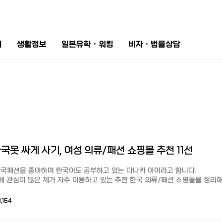
터
생활정보
일본유학ㆍ워킹
비자ㆍ법률상담
국옷 싸게 사기, 여성 의류/패션 쇼핑몰 추천 11선
한국패션을 좋아하며 한국어도 공부하고 있는 다나카 아미라고 합니다.
 관심이 많은 제가 자주 이용하고 있는 추천 한국 의류/패션 쇼핑몰을 정리
자인이나 트렌드 아이템이 많아서 일본에서도 인기가 높습니다. 일본에 거주하
,154
 인기가 높고 가격이 저렴하며 배송이 빠른 사이트를 중심으로 소개합니다.
관세가 붙는다? 예전에는 상품 가격보다 높은 배송비가 붙거나 해외 배송으로 