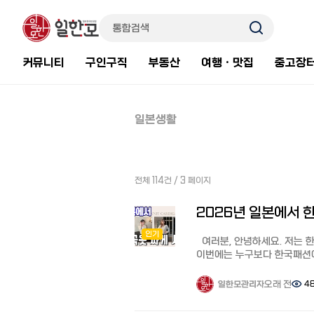
커뮤니티
구인구직
부동산
여행ㆍ맛집
중고장
일본생활
전체 114건 / 3 페이지
2026년 일본에서 한
인기
여러분, 안녕하세요. 저는 
이번에는 누구보다 한국패션에
최근 한국 패션은 세련된 디
찾는 분이 많을 것 같습니다.
오래 전
48
일한모관리자
제 경험을 바탕으로 신뢰도와
해외배송으로 송료가 비싸고 