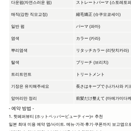
다운펌(자연스러운 펌)
ストレートパーマ (스토레토파
매직(강한 직모교정)
縮毛矯正 (슈쿠모쿄세이)
일반 펌
パーマ (파마)
염색
カラー (카라)
뿌리염색
リタッチカラー (리탓치카라)
탈색
ブリーチ (브리치)
트리트먼트
トリートメント
기장은 유지해주세요
長さはキープで (나가사와 키
앞머리만 정리
前髪だけ整えて (마에가미다케
- 예약 방법 -
1. 핫페퍼뷰티 (ホットペッパービューティー)
⭐ 추천
일본 최대 미용 예약 앱/사이트. 메뉴·가격·후기·쿠폰까지 보고
앱으