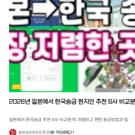
소설을 쓰는 기분이었습니다. 꿀팁: 기억이 가물가물할 수 있으니 카톡 대화
기록이나 비행기 티켓 날짜를 미리 확인해두세요. 저희는 두 사람이 함
찍은 사진 2~3장도 필수였는데, 양가 부모님과 함께 찍은 사진이 있으면
'가족이 공인한 관계'라는 인상을 줘서 유리하다고 하더라고요.
3. 세 번째 관문: "먹고 살 능력은 있는가?" (신원보증과 경제력) 일본 정부가
가장 걱정하는 건 "이 외국인이 와서 세금만 축내는 거 아냐?"라는 점인 
같아요. 서류: 일본인 배우자의 과세증명서, 납세증명서, 재직증명서가
필요합니다.
내 경험: 제 배우자가 당시 이직한 지 얼마 안 돼서 소득 증빙이 조금
불안했어요. 그래서 저희는 통장 잔고 증명서와 제 한국에서의 경력
증명까지 싹 다 긁어모아 "우리는 굶지 않고 잘 살 수 있다"는 의지를
강력하게 어필했습니다. (신원보증서 서명은 당연히 일본인 배우자가!)
4. 네 번째 관문: 입국관리국 방문과 '무한 대기' 모든 서류가 준비되면 관할
입국관리국(뉴칸)으로 갑니다. 준비물: 증명사진(4x3cm), 여권, 재류카드
(변경 시), 그리고 엄청난 인내심.
인기
현장 스케치: 아침 일찍 갔는데도 대기 번호가 100번대... 서류를 접수하
나면 '접수표'를 줍니다. 이제부터는 짧게는 1개월, 길게는 3개월의 기다
시작됩니다.
5. 대망의 결과 발표! 어느 날 우편함에 도착한 엽서 한 장. '수수료
4,000엔어치 수입인지'를 사 오라는 문구를 보는 순간 "아, 합격이구나!"
싶어 소리를 질렀죠.
일본에서 한국송금 추천 6사 비교분석! 저렴하고 편한 송금방법과 팁.
✅ 신청 전 필수 체크리스트 (요약) 구분 주요 내용 : 법적 조건 한국/일본
수수료 할인 쿠폰
양국 혼인신고 완료 (호적등본 기재 필수) 핵심 서류 : 질문서(교제 경위)
일본에서 고군분투하며 일본 한국인 커뮤니티 '일본 한국인 모임
오래 전
76,588
1
일한모관리자
사진(본인 및 가족), 신원보증서, 경제력 증명 배우자의 주민세 과세/납세