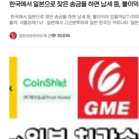
원터치 익스프레스 송금은 생활비용 송금으로 1회/1일/한달 최대
억단위의 거액을 보낼 때는 은행을 통한 송금이 필요합니다. 상기에
http://www.worldfamilyremit.com/
한국
30만엔까지, 일년에 총 360만엔까지 송금이 가능하며 최소 송금 금액은
말씀드린 바와 같이 연간 한도액이 2배가 되면서 번거로운 신고나 지정
마무리 어떠셨나요? 이번에는 일본 거주 한국인들이 많이 사용하는 월드
5천엔입니다.
설정, 서류 준비 등이 불필요하게 되었습니다. 여기서부터는 연간 10만
패밀리 해외 송금의 사용 후기와 추천 이유에 대해 자세히 소개했습니다.
한국에서 일본으로 잦은 송금을 하면 납세 등, 불이익이 있을까요? (이
송금처 등록은 3개까지 등록가능하며 송금처 등록부터 송금까지 지점방
이상의 재산을 보내는 경우의 방법에 대해서 설명드리겠습니다.
한국으로 송금이 필요할 때 꼭 이용해 보세요. [참고 기사] 일본에서 한국
출처: 서울경제TV) 일본에서 고군분투하며 일본 한국인 커뮤니티 '일본
필요없이 앱으로 완결 가능합니다.
대외지급수단 매매 신고 아래의 경우 한국은행에 '대외지급수단 매매
송금 추천 6사 비교분석! 가장 저렴하고 편하게 송금하는 방법과 꿀팁.
한국인 모임 (페이스북)'과 '일한모 사이트'를 운영하고 있는 관리자입니다
송금수수료, 송금금액등 상세 내용은 아래 링크를 통해 확인 가능합니다
신고'가 필요합니다. -한국 비거주자가 국내의 본인 재산을 반출 -국내
수수료 할인 쿠폰 https://korean.co.jp/life/79 일본에서 한국 송금,
장단점과 포인트 ●장점: 계좌개설부터 송금까지 앱으로 모두 신청이 
오래 전
30,635
일한모관리자
본인 계좌에서 해외 본인계좌로 미화 10만불 초과 송금시 비거주자 중,
수수료 가장 싼 곳, 와이즈(WISE)를 추천하는 이유
오늘은 페이스북 그룹에 질문이 많은 한국-일본 송금에 관해서
(지점방문 필요×), 주소변경 및 비자 변경/갱신도 앱으로 변경 가능.
취업비자, 학생 비자 등 장기 체류 비자 소지자로 일본에 2년 이상 체류
https://korean.co.jp/life/73
입니다. 한국에서 일본으로 잦은 송금을 하면 납세 등, 불이익이 있을까
●단점: 일회/일일/한달 최대 30만엔까지 송금 가능하므로 30만엔 이
경우 비거주자로 분류되어, 자금 반출 시(미화 1만달러 이상) 한국은행에
질문: 안녕하세요. 개인적으로 궁금한게 생겨 글 남깁니다. 한국에서
금액은 송금 불가
대외지급수단매매 신고 후 신고필증을 받아야 송금이 가능합니다.
일본으로 잦은 송금을 하게되면 불이익 같은게 있을까요? 수익으로 잡혀
https://www.sbjbank.co.jp/lp/campaign/onetouchexp/jkm/kr
재외동포 재산반출 신고 비거주자 중, 재외동포(영주권자 외국국적을
세금을 내야 한다던지... 답변: 내가 내통장에 송금 하는데 세금을 내야
상세 페이지)
취득한 시민권자)가 10만불 초과 송금시에는 '재외동포 재산반출 신고'를
이유가 없죠...비과세 일겁니다.
https://www.sbjbank.co.jp/individual/exchange/remittance.ht
하며 '대외지급수단 매매 신고'와 '재외동포 재산반출'은 신고기관과 조건
단순히 100만엔 이상이면 그냥 확인차 연락 올수도 있겠지만 딱히 세금
절차가 상이합니다. 제출서류와 절차는 아래를 참고하세요 ↓↓↓
낼 이유는 없어요...
◆하나송금:
비거주자의 해외 부동산 취득을 위한 자금 송금 대외지급수단매매 vs
이미 우린 소득세 등등 소득에 대한 세금을 다 내고 있고 외환 송금은
재외동포재산반출 영주권 유무와 거액 송금 배우자 비자로 영주권자
수수료로 다 정당하게 대가 지불하고 있습니다. 송금하는 행위 자체에
하나 송금을 이용한다는 분들이 많아서 직접 알아봤습니다. 매장은
해외이주신고 하시고 재외동포 재산반출로 한번에 빼실 수 있습니다. 
세금에 부과될 일은 없습니다.
카야바초에 있으나 인터넷으로 송금을 처리할 수 있습니다.
해외이주신고 하시면 한국의 국민연금 자격과 건강보험 자격이 상실,
신고만 한다면 내가 내 돈 1억불을 들고 출국해도 문제가 없는데요 뭐...
회원가입(https://www.oneremit.co.jp/web/main.view) -> 카드수
지방자치선거 투표권 상실 등의 부작용도 있으니 신중한 판단이
다만 송금이 증여 목적으로 보여진다거나 단기간에 보내는 금액이 너무
> 받는 사람도 회원가입(https://www.oneremit.co.kr) -> 송금신청서
필요합니다. 영주권이 없으면 한국은행에서 비거주자의 대외지급수단
크다면 자금 출처와 목적을 확인하는 연락이 올 수 있고 그 때 소명을 못
작성 -> 송금업체로 입금하여 송금 처리.
이라는 신고 하시고 송금 가능합니다. ↓↓↓ 해외동포 국내재산 반출
하면 과세 등 불이익이 있을 수 있겠습니다. 예를 들어 내 계좌에서 내
보내는 사람 받는 사람 각각 다른 사이트에서 가입 절차가 필요합니다. 
자유로워졌다
계좌로 보내는 건 당연히 문제 없지만, 만약 한국에서 수입이 없는데도
분 신분증 사진을 받아 직접 처리할 수 있습니다. 한-일, 일-한 각각의
영주권, 시민권자가 아닐 경우 '대외지급수단매매'에 해당되어 한국은행
거액을 지속적으로 송금하면 자금 출처를 밝혀야 하겠지요.
사이트에서 송금이 가능하고 회원카드를 받으면(가입하면 집으로 배송)
통해서 송금해야 하며, 영주권, 시민권자의 경우 시중 외국환은행을 통해