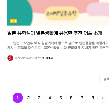
보시기 바랍니다. 코인샷 공식 홈페이지 https://finshot.com/
많은 교민들도 이용하고 있어 안전하며 안심할 수 있는 국제 송금
【GME(글로벌머니익스프레스)】 한국에서 일본송금 추천
서비스입니다. 출처：「Wise (企業)」ウィキペディア（Wikipedia）
4사! 'GME(글로벌머니익스프레스)' 최근 핀테크 기술이 발전하면서
와이즈의 특징 많은 한국인들이 사용하며 추천 은행이나 송금회사가
은행권을 통하는 것보다 더 싸고 빠른 해외송금 핀테크 기업들이 늘어나
독자적으로 적용하고 있는 환율이 아니라 실제 환율을 사용하기 때문에
있죠. 기존의 은행권이 사용하는 망은 네트워크 사용료와 송금, 수취
인기
수수료가 저렴하다. 수수료 무료쿠폰을 사용하면 첫회는 가장 이득 PC,
수수료가 발생하는데 핀테크 기업은 블록체인, 프리펀딩 등 다양한
스마트폰으로 완결되며 간편하고 빠르다 한국뿐 아니라 전세계 80개국
방법으로 나라별 최적의 방법을 선택하기 때문에 비용을 낮출 수 있다고
이상 송금 가능 인기 송금업체 3사의 실제 송금액 비교
일본 유학생이 일본생활에 유용한 추천 어플 소개
합니다. 특징 GME(글로벌머니익스프레스)는 2016년 설립된 핀테크
일반 은행보다 저렴해 일본인들이 한국 송금에서 자주 사용하는 것으로
기업으로 한국 정부 최초로 승인받은 해외송금회사라고 합니다. 전국에
알려진 인기 송금 서비스인 EXPARO(엑스파로), 라쿠텐은행과 WISE를
13개 지점을 보유하고 있으며 200개국에 송금가능,
일본 어학연수 및 워킹홀리데이 등으로 앞으로 일본생활을 예정하고
비교해 보았습니다. 시뮬레이션 결과↓↓↓ 100,000엔 송금 시 적용
인터넷송금업체여서 은행 제한 없이 보낼 수 있는 점도 장점입니다.
계시는 분들을 대상으로 일본생활을 보다 편리하게 지내기 위한 유용한
환율과 수수료 포함 실제 한국 현지에서 받는 금액 시뮬레이션 결과입니
전용앱과 사이트를 통해서 간편하게 송금을 할 수 있으며, 한국에서 15시
어플이나 사이트를 몇가지 소개하려고 합니다. ※어플은 더 많이 있으
(2023년 11월 30일 기준) 인기 3사 실제 송금액 비교
이전까지 송금한 건은 당일까지 착금이 완료되고, 15시 이후에 송금한 
여기서는 대표적인 일부를 소개하겠습니다. 1. 커뮤니케이션 LINE
오래 전
9,053
일한모관리자
WISE(와이즈): 수수료 163엔(쿠폰 사용 할인)이 차감되어 약 953,401원
명일 착금처리됩니다.
한국의 카카오톡처럼 일본에서는 라인을 이용합니다. 특히 일본에서는 
EXPARO(엑스파로): 수수료 898,669원이 차감되어 약 898,669원
송금자 계좌정보 등록과 핸드폰인증에 문제가 발생했을때 한국인 상담
연락처를 교환할 때 번호보다 라인을 교환하는 것이 일반적입니다. 
라쿠텐은행: 수수료 877,998원이 차감되어 약 877,998원
카톡으로 안내를 해주는 것도 특징이라고 할 수 있습니다. 수수료와
교통 Japan Transit Planner ※한국어 대응 전철이나 버스, 도보 등
안 쓰면 손해, 송금 무료 쿠폰 다양한 송금 서비스가 있고 수수료도 각각
한도 카카오뱅크가 세계 총 22개국에 국내 최저 수수료로 알려져서 인
다양한 교통수단으로 루트 확인이 가능합니다. Yahoo! 노리카에 안나이
다른데다 송금 금액에 따라 실제 받는 금액이 달라 각 송금서비스를
검
많은데, GME(글로벌머니익스프레스)의 경우, 송금액에 상관없이 일괄
지하철, JR 등 열차 환승 정보를 검색할 수 있습니다. 3. 음식점 
비교하는 것은 대단히 어렵습니다.
5천원(일본에 있는 파트너사인 머니그램 지점에서 수령시. 은행계좌
타베로그, 핫페퍼 구루메, 구루나비 맛집 어플이고 다양한 카데고리로
수취시는 만원)으로 카카오뱅크보다 저렴합니다. 송금수수료(중간수수
검색할 수 있으며 예약도 됩니다. 4. 배달 우버이츠, 데마에칸
와이즈는 원래 적용하는 환율이 저렴한데다 소개에 따른 수수료 무료
중개수수료) 무료 이벤트 때는 사이트나 앱에서 보이는 실시간 환율이
우버이츠는 많은 분들이 아시겠지만, 데마에칸은 일본 최대 배달 서비스
쿠폰을 사용하면 송금액이 500GBP(영국 파운드 약 80,000엔)까지
적용된 금액이 그대로 착금되어 알기 쉽습니다. 한도는 건당 만달러, 연
1
2
3
4
5
6
7
8
유명합니다. 5. 생활용품 돈키호테 식료품부터가전, 일용잡화, 의류,
수수료가 무료이기 때문에 어느 송금업체보다 가장 유리하게 송금할 수
10만달러까지로 법으로 정해져 있어서 모든 서비스가 동일합니다. 다만
명품, 과자, 술,화장품등풍부한장르의상품을 판매합니다. 무인양품
있습니다.
일본측 수취인의 한도가 별도로 정해져 있으며 서비스마다 규정이
좋은품질과심플한디자인이특징으로 의류, 생활잡화, 식품등폭넓은상품