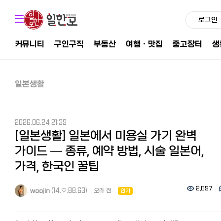
로그인
커뮤니티
구인구직
부동산
여행ㆍ맛집
중고장터
생
일본생활
2026.06.24 21:39
[일본생활] 일본에서 미용실 가기 완벽
가이드 — 종류, 예약 방법, 시술 일본어,
가격, 한국인 꿀팁
2,097
woojin
(14.♡.88.63)
오래 전
인기