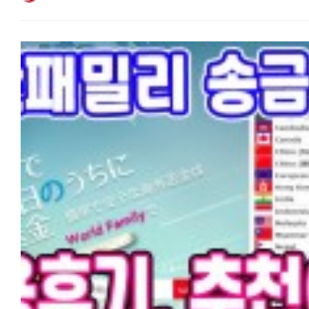
(페이스북)'과 '일한모 사이트'를 운영하고 있는 관리자입니다. 일본에
증명서 (미납 있으면 절대 안 됨!) 소요 기간 통상 1개월 ~ 3개월 (지역
거주하는 한인 분들의 가장 궁금해 하는 것 중 하나가 송금과 환전인데요,
뉴칸마다 차이 있음)
중에서 부양자 공제나 부모님 용돈, 뼈빠지게 번 엔화를 한국 통장에 보낼
???? 마지막 한마디: 가장 중요한 건 '진실성'입니다. 서류 내용이 앞뒤가
어느 송금을 써야할지 고민스러운 부분입니다.
안 맞으면 추가 서류 요청이 오거나 거절될 수 있으니 솔직하고 꼼꼼하게
저는 일본 와서 한국갈 때마다 현금을 가져가서 현지 은행이나 명동
적는 게 최고예요. 일본에서의 새 출발을 준비하는 모든 일한모 회원분들,
환전소에서 환전하거나(환전은 해당 국가에서 하는 것이 유리한 것으로
파이팅입니다!
들었습니다), 최근에 와서야 부양자 공제를 위해서 다양한 송금서비스를
이용해봤는데요,,
일본 거주 한국인 추천이 많은 인터넷 송금 와이즈, 월드패밀리송금,
신한은행 계열인 SBJ은행 송금, 코인샷, 그리고 신오쿠보 송금업체까지,
서비스간 장단점을 비교하였습니다. 일한모 한정 수수료 할인 쿠폰도
소개하니 자신에게 맞는 서비스를 찾아보세요.
◆와이즈(구 트랜스퍼와이즈):
추천이 많아 사용해봤습니다. 최근에 트랜스퍼와이즈에서 와이즈로 이
변경했습니다.
세달이내 주민표나 마이넘버카드 스캔 요구하니 사진찍어서 첨부 후,
개인인증에 문제없으면 2-3일에 처리됩니다. 일반 송금업체와 같이 개
송금 950,000원 이하라면 받는 사람의 인증(본인확인)이 필요 없어서
편리합니다.
송금이 급할 시에는 메일로 연락을 주고 받아서 서류 문제 있을 시, 여러
반려되어 처리가 지연될 수 있고 개인 송금시 950,000원 이상은 받는 
핸드폰 SMS를 통해 본인확인을 거칩니다.
은행이나 송금업체에 찾아갈 필요가 없고 추천 친구 코드를 사용하면