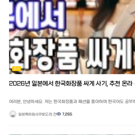
중고를 잘 골라서 구매하고 설치는 구라시노마켓토(한국의 숨고)에서 가
한국의 TV 프로그램·드라마·버라이어티·스포츠 중계를 즐기는 일본 거
저렴한 업자를 찾는 법입니다. 중고 에어컨은 메르카리, 라쿠텐 이치바에
한국인과 한국 버전 넷플릭스를 이용하는 일본인이 자주 사용하는 것으
많이 있습니다. 라쿠텐이치바에서 중고 에어컨 보기
알려진 VPN은 ExpressVPN입니다.
메르카리 500엔 쿠폰 획득 링크 6조짜리 보통 35000-45000엔
ExpressVPN은 가장 유명한 서비스 중 하나로, 보안과 속도가 압도적
정도에 구매할 수 있습니다. 에어컨은 실외기 가스가 소모품이어서
뛰어나다고 알려져 있습니다.
가능하면 출시 5년이내의 것을 고르는게 좋습니다. 설치공사는
이용은 유료이지만, 1개월 동안 무료로 사용할 수 있고 언제든지 취소할 
구라시노마켓토에서 제품을 구매 후에는 구라시노마켓토에 여러 업자들
있어 리스크가 없습니다. (1개월 후에는 월 500엔 정도) 業界最速、安
컨택해서 견적을 받아보세요. 표준공사비는 18000엔에서 25000엔 정
匿名VPNサービス【ExpressVPN】1か月間無料で利用する
합니다. 다만 실외기의 위치, 에어컨 타공 여부 등에 따라 크게 다를 수
있습니다.
[추가정보] Netflix와 동영상 스트리밍 서비스(VOD) 간단 비교 일본에
※기본 공사는 18000엔에서 25000엔 정도. 여러 군데 견적을 받아서
한국 드라마를 보려면 어느 VOD 서비스가 좋을까? 라고 궁금해하시는
결정하세요 중고 에어컨+구라시노마켓토 업자를 통한 설치공사로 저는
분들이 많을 것 같습니다. 한국도 마찬가지지만, 동영상 스트리밍 서비스
인기
2024년에 나온 상태가 괜찮은 중고에어컨을 4만엔에 구매, 설치
(VOD)가 많아 선택하기가 쉽지 않습니다.
2만엔으로 6만엔에 설치완료했습니다. 다만 주의점으로 실내기가 3층
일본에서 인기 있는 동영상 스트리밍 서비스(VOD) 7개사를 간단히 비
실외기가 1층일 경우에는 구라시노마켓토에서는 대응이 안되거나 대응
2026년 일본에서 한국화장품 싸게 사기, 추천 온라인
보았습니다. 1~2일에 한 편 정도, 많은 한국 드라마와 신작을 보고 싶다!
업체도 10만엔정도 견적이 나오니 이 경우는 그냥 새제품을 사시는 게
➡U-NEXT 한국 드라마 + 해외 드라마➡Hulu 저렴한 가격으로 한국
좋습니다. -에어컨 저렴하게 청소하기 에어컨은 연 1회는 전문업체에
드라마를 보고 싶다면➡DMM TV 최저가로 일본 콘텐츠도 즐기고 싶은
의한 분해, 고압세척이 필요하다고 합니다. 에어컨 청소, 클리닝도 구라
➡Amazon 프라임 비디오 드라마로 공부하고 싶고, 화제의 오리지널
여러분, 안녕하세요. 저는 한국화장품과 패션을 좋아하며 한국어도 공부
마켓토가 가장 저렴합니다. 일반적으로는 8천엔에서 만엔 안팎입니다.
작품을 보고 싶다➡Netflix 한국 드라마 + K‑POP➡AbemaTV 프리미엄
있는 다나카 아미라고 합니다. 이번에는 한국 화장품과 패션을 잘 아는
구라시노 마켓토에서 에어컨 설치, 클리닝 업자 찾기 【구라시노 마켓토
일주일에 1~2편 정도, 합리적인 가격과 작품 수➡Lemino(구 dTV) 아래
제가 자주 이용하는 한국 화장품 온라인 쇼핑몰을 정리해서 소개해
오래 전
7,265
일본특파원사쿠짱
관련기사】 일본 에어컨 설치, 수리, 클리닝 등, 다양한 집안일을 싸고 쉽
기사도 참고해서 자신의 스타일과 필요에 맞게 자유롭게 결정해 보세
드리려고 합니다.
해결! 'くらしのマ-ケット'이용 후기와 팁 저렴한 신품 에어컨 구매는
일본에서 한국 드라마, 영화가 보고 싶다면? 일본 동영상 사이트(VOD)
최근에는 한국 패션과 함께 화장품도 일본에서 큰 인기를 끌고 있습니다.
어디에서?
추천 6사 비교분석 https://korean.co.jp/life2/131 정리 어떠셨나요
한국 화장품을 취급하는 온라인 쇼핑몰도 급증해, 한국이나 신오쿠보에
※라쿠텐 이용자는 라쿠텐포인트도 적립됩니다. 이번에 중고를 살지