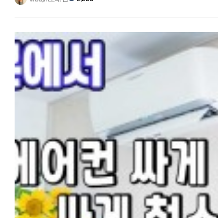
종류와 예약 방법만 익혀두면 생각보다 어렵지 않습니다. 오늘은 일본에
권리를 넷플릭스가 확보하면 스트리밍이 가능합니다.
미용실 이용하는 법을 종류부터 예약, 시술 용어, 가격, 한국인 팁까지
2. 시청자의 니즈 넷플릭스는 국가별 인기에 맞춰 작품을 갖추고 있습니다
정리해보겠습니다. - 일본 미용실의 종류 - 1. 대형 체인
한국에서는 한국 드라마와 한국 영화를 풍부하게 제공. 일본에서는
전국에 지점을 둔 프랜차이즈형 미용실입니다. 가격·서비스가 일정하고
애니메이션, 일본 드라마, 국내 영화 라인업이 풍부합니다.
예약 시스템이 잘 되어 있어 초보자에게 무난합니다. 다만 지점·디자이
3. 타사와의 독점 계약 일본에서는 한국 드라마가 넷플릭스 외의 서비스
따라 실력 편차가 있습니다. 2. 개인 (프라이빗)
(U‑NEXT, Disney+, Lemino 등)에서 독점 스트리밍되는 경우가 있습니
디자이너 개인이 운영하는 소규모 . 섬세한 시술과 트렌디한 스타일이
그 결과, 일본판 넷플릭스에는 없던 작품이 탄생합니다.
강점이라 일본 감성·트렌드 컷을 원하면 추천. 단, 인기 디자이너는 예약
한일 넷플릭스의 특징과 한국 드라마 작품수
빡빡합니다. 3. 한국계·한국식 미용실
같은 날의 일본판 넷플릭스홈 화면 같은 날의 한국판 넷플릭스홈 화면
신오쿠보(도쿄), 츠루하시(오사카) 등 한인타운 중심으로 분포.한국어가
같은 날의 일본판과 한국판 넷플릭스홈 화면을 보면 표시되는 라인업도
통하고 한국식 펌·컷이 가능해 가장 마음 편한 선택지입니다. 다만 지역·
당연히 오늘의 TOP10도 다릅니다. 위에서 설명한 대로, 한국판
수가 한정적입니다. 4. 저가 컷 전문점 (QB하우스 등)
넷플릭스는 한국 드라마와 한국 영화 등 스트리밍 수가 일본판보다
1,000~1,500엔대로 커트만 빠르게. 펌·염색은 안 되지만 앞머리·간단
많습니다.
정리엔 가성비 최고. 참고: 네일은네일(ネイルサロン), 속눈썹은아이래시
그렇다면, 과연 얼마나 많은 작품이 있을까요? 한일 넷플릭스의 특징도
(まつエクサロン)으로 따로 운영되는 경우가 많습니다. - 시술 일본어 용어
함께 정리해서 설명하겠습니다.
- 현장에서 이 단어들만 알아도 절반은 성공입니다. 한국어 일본어 커트
한국 버전 넷플릭스의 특징과 작품수 한국 드라마: 약 700~1,000 작품
カット (캇토) 다운펌(자연스러운 펌) ストレートパーマ (스토레토파마)
한국 영화·버라이어티도 매우 풍부 한국의 방송사(tvN, JTBC, SBS 등)의
매직(강한 직모교정) 縮毛矯正 (슈쿠모쿄세이) 일반 펌 パーマ (파마) 염색
작품이 비교적 많다 일본 버전 넷플릭스의 특징과 작품수 한국 드라마: 약
カラー (카라) 뿌리염색 リタッチカラー (리탓치카라) 탈색 ブリーチ
500~700 작품 ‘오징어 게임’, ‘눈물의 여왕’, ‘수고했어’ 등 Netflix
(브리치) 트리트먼트 トリートメント 기장은 유지해주세요 長さはキープで
오리지널 작품은 거의 동일 일본 애니메이션, 일본 드라마, 국내 영화가 풍성
(나가사와 키프데) 앞머리만 정리 前髪だけ整えて (마에가미다케) - 예약
일부 한국 내용 작품이나 구작은 제공되지 않을 수 있다 즉, 한국판이 약
방법 - 1. 핫페퍼뷰티 (ホットペッパービューティー)⭐ 추천
100~300 작품 정도 더 많다는 것을 알 수 있습니다. ‘몇 배’라고 할 정
일본 최대 미용 예약 앱/사이트. 메뉴·가격·후기·쿠폰까지 보고앱으로
큰 차이는 아니지만, 저처럼 매일 한국 드라마를 보는 한국 드라마