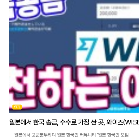
코인샷, 모인, 그리고 최근에 일한모에서 소개된
편리한 코인샷 재팬을 사용하는 것이 좋다는 결론에 이르렀습니다. 초
GME(글로벌머니익스프레스)를 직접 써보고 특징과 수수료와 한도, 착
쿠폰을 사용하시면 와이즈가 가장 저렴하게 보낼 수 있는
등을 비교해봤습니다. 【카카오 뱅크】 한국에서 일본송금 추천
송금서비스입니다. 모든 송금업체가 수수료 이외에 각사가 설정한 환율
4사! '카카오 뱅크' 특징 많은 분들이 추천을 하고 있습니다. 메신저
제각각 다르고 송금액에 따라서도 수수료가 달라지므로 무료, 우대 쿠폰
서비스인 카카오가 몇년전 기존 은행의 번거롭고 비싼 수수료 체계를 없
소진한 3회 이상부터는 직접 금액을 시뮬레이션해 보시고 보다 유리한 
카카오 뱅크 서비스를 개시하여 큰 히트를 쳤었죠. 해외 송금도 간편하고
이용하시는게 현명하시리라 생각됩니다.
저렴하다고 알려져 있습니다. 압도적인 송금 수수료를 강점으로 내세
어느 송금 서비스도 부양자 공제용 서류받기가 가능합니다. 최신 정보에
있는 카카오 뱅크는 세계 총 22개국에 국내 최저 수준의 수수료로 송금
의하면 부양자 송금으로 감면 받은 이력이 영주권 심사에 마이너스가
가능하다고 선전하고 있기도 합니다. 수수료와 한도 수수료는 5000달
된다고 하니 이 점도 참고하시기 바랍니다.
이하는 5천원, 5000달러를 초과하면 1만원입니다. 다만, 무슨
한가지 더 말씀드리자면, 일본엔을 어디에서 환전하는 것이 가장
이유에서인지 일본은 금액에 상관없이 8천원의 수수료와 중개, 수취
유리하냐는 질문도 많이 올라오는데, 혹시 한국에 가실 예정이 있으시다면
수수료가 발생한다고 합니다. 그래도 시중 은행보다는 훨씬 저렴하며
현금을 가지고 가서 현지 은행에서 환율우대나, 명동 등의 사설 환전소
금액에 상관없이 수수료가 8천원으로 정액이기 때문에 GME, 모인 등, 
환전하는 것이 송금수수료도 안 들고 가장 유리한 방법입니다.
송금서비스와 손품을 파셔서 실제로 일본에 송금되는 금액이 얼마인지
열심히 번 엔을 한국에 보내서 자금으로 쓰거나 부모님께 보내드린다면 
비교해보시는 게 좋을 것 같습니다. 카카오 뱅크의 경우, 해외에서 계좌
없이 기뻐하실 것입니다.
개설이 불가하기 때문에(본인 명의 핸드폰 인증 필요) 한국 현지에 있거
이번 기사를 참고로 똑똑한 송금해보세요^^
한국에서 계좌 개설하지 않으면 일본에서는 사용이 불가능합니다. 한도
건당 만달러, 연간 10만달러까지입니다.(증빙서류 미제출) 유학생이나
[추천 기사] 한국에서 일본송금 추천 4사! 카카오뱅크, 코인샷, GME, 모
인기
해외체재자의 송금에 대해서는 연간한도가 없습니다. 해외송금은 신청 
수수료, 한도, 특징 비교. 해외 송금 시 필요한 것
변경이나 취소가 불가능합니다.
https://korean.co.jp/life2/300 일본 핸드폰, 통신사 추천은? 알
카카오뱅크 송금 공식 홈페이지 https://www.kakaobank.com/
(格安SIM) 4사 비교분석, 개통 절차, 주의점과 사용 후기
【코인샷】 코인샷은 일본 유학생, 워홀러, 장기 일본 거주자 그리고 일본에
https://korean.co.jp/life2/10 [일본 거주자들의 재테크] 니사, 주식,
자녀를 둔 부모님들이나 한국에 거주하는 일본인들이 많이 이용하고
포인트 등 목돈 만드는 법과 선배들의 꿀팁 https://korean.co.jp/life
일본에서 고군분투하며 일본 한국인 커뮤니티 '일본 한국인 모임
있으며, 일본 외에도 전세계 224개국으로 송금이 가능하여 현재 35만 