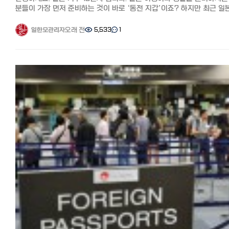
연기를 해줄 만큼 유머에 진심입니다. 반면 도쿄의 유머는 조금 더
점도 추천 포인트입니다.
분들이 가장 먼저 준비하는 것이 바로 ‘동전 지갑’이죠? 하지만 최근 일
냉소적이고 지적인 '블랙 코미디'나 자조적인 스타일이 주를 이룹니다. 6.
배송비 주문 총액이 8,000엔 이상이면 무료 배송. 8,000엔 미만인 경
결제 환경은 정말 무서운 속도로 변하고 있습니다. 이제는 현금보다 어떤
라이벌 의식과 실생활의 차이 두 도시는 스포츠와 일상 속에서도 팽팽한
550엔
포인트 앱을 켜느냐? 가 생활비 절약의 핵심이 되었는데요. 오늘은 일본
라이벌 관계를 유지합니다. 야구: 도쿄의 '요미우리 자이언츠' vs 오사카의
오래 전
5,533
1
일한모관리자
DHOLIC(디홀릭)에서 한국 화장품 확인하기 StyleKorean(스타일코리
생활 0년 차라면 반드시 알아야 할 실전 일본 결제 및 포인트 카드 활용
'한신 타이거스'는 한국의 한일전만큼 뜨겁습니다. 에스컬레이터: 도쿄는
특징 StyleKorean(스타일코리안)도 인지도가 높은 한국 화장품 전문
정리해 드립니다. 1. 현금 없는 일본? 이제 '페이(Pay)' 전쟁 중! 몇 년 전만
왼쪽에 서고 오른쪽을 비워두지만, 오사카는 오른쪽에 서고 왼쪽을
온라인 쇼핑몰입니다.
해도 "현금만 받습니다(Cash Only)"라는 문구를 흔히 볼 수 있었지만,
비워둡니다. 여행 시 가장 당황하기 쉬운 부분이니 주의하세요! 7.
브랜드 공식과 제휴가 많아 정품만 취급하고, 타임세일·브랜드세일 등을
지금은 편의점부터 동네 작은 식당까지 QR코드 결제가 보급되었습니다.
여행자를 위한 실전 팁 도쿄 여행: 공공장소에서의 에티켓(전화 자제, 낮은
이용하면 올리브영보다 저렴해지는 경우도 있습니다.
PayPay(페이페이)의 독주: 일본에서 가장 점유율이 높은 QR 결제
목소리)을 잘 지키는 것이 중요합니다. 세련되고 정돈된 맛집 탐방에
소량 구매 시 배송비가 비싸게 나오는 경우가 많아, 묶음 구매가 더
수단입니다. 라인페이(LINE Pay)와 통합되면서 거의 모든 곳에서 사용
최적화되어 있습니다. 오사카 여행: 시장 상인들과 가벼운 인사를 나누어
이득입니다.
가능합니다. 지자체 캠페인을 노리세요: 일본 거주자라면 주목해야 할 점! 각
보세요. 오사카 아주머니(오바상)가 주머니에서 사탕을 꺼내 주신다면,
배송비 주문 총액이 8,000엔 이상이면 무료 배송. 8,000엔 미만인 경
구청이나 시청에서 "우리 동네에서 PayPay로 결제하면 20~30% 환급"
당신은 이미 오사카의 매력에 빠진 것입니다! 맺음말 도쿄는 세련된
1,000~1,500엔입니다.
같은 파격적인 캠페인을 자주 진행합니다. 외식비와 생필품 값을 엄청나
도시의 정석을, 오사카는 사람 사는 냄새 나는 정을 느낄 수 있는 곳입니다
스타일코리안에서 한국 화장품 확인하기
아낄 수 있는 꿀팁입니다. 2. 일본 생활의 꽃, '포이카츠(ポイ活)'란?
여러분은 어느 도시의 스타일이 더 끌리시나요? 다음에 일본을
일본어에는 **'포이카츠(ポイ活)'**라는 말이 있습니다. '포인트 활동'의
방문하신다면, 두 도시 사람들의 이런 미묘한 차이를 직접 경험해 보시길
줄임말로, 포인트를 전략적으로 쌓아 현금처럼 사용하는 재테크를
바랍니다! 도움이 되셨다면 추천과 댓글 부탁드립니다! 여러분이 경험
정리 어떠셨나요? 이번에는 일본에서 한국화장품 싸게 사기, 추천 온라
의미합니다. 일본은 포인트 적립률이 한국보다 높고 종류도 다양합니다. 꼭
도쿄와 오사카의 차이점도 궁금해요! #일본여행 #도쿄오사카차이 
쇼핑몰 8선 특징과 배송료를 총정리해 봤습니다.
만들어야 할 3대 포인트 카드 V-포인트 (구 T-포인트): 패밀리마트, 웰시아
일본문화 #도쿄사람성격 #오사카사람성격 #관서벤 #일본사투리 #
집에서 스마트폰만으로도 한국의 다양한 화장품을 구매할 수 있게
(약국) 등 가장 범용성이 높습니다. 라쿠텐(Rakuten) 포인트: '라쿠텐
일본에스컬레이터방향 #도쿄여행팁 #오사카여행팁
되었습니다.
경제권'이라는 말이 있을 정도입니다. 라쿠텐 모바일, 라쿠텐 카드, 라쿠
이번 기사를 참고해서 원하는 제품을 더 저렴하게 구입해 보세요^^ ・
쇼핑몰을 이용하면 포인트가 기하급수적으로 쌓입니다. Ponta(폰타)
올리브영(라쿠텐): 한국 최대 규모의 드러그스토어. 다양한 제품 구비 ・
포인트: 로손(Lawson) 편의점을 자주 간다면 필수입니다. ???? 거주자
무신사: 한국 최대 규모의 패션 온라인 쇼핑몰. 패션과 화장품을 한 번에
실전 팁: 계산대에서 "포인트 카드 있으신가요?(Pointo ka-do wa omo
구매가능 ・큐텐: 품목이 풍부하고 프로모션이 많음 ・사조: 일본 온라인
desuka?)"라고 물을 때 당황하지 마세요. 앱 바코드만 보여주면 됩니다. 3