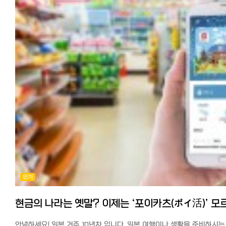
선택입니다. 오사카: "활기차고 정겨운 이웃". 사람들과 소통하기 좋아하고
Amazon(아마존) 특징 일본 최대 규모의 온라인 쇼핑몰인 아마존에서도
정중합니다. 상대방과 일정한 거리를 유지하는 세련된 느낌을 줍니다.
에너지가 넘치는 환경을 원한다면 오사카가 정답입니다. 후쿠오카:
한국 화장품이 계속해서 늘어나고 있습니다.
오사카: '관서벤(칸사이벤)'이라 불리는 특유의 사투리를 씁니다. 억양이
"여유롭고 조용한 일상". 복잡한 대도시보다 바다와 자연이 가까운 곳에
품목 구성이 한국 화장품 전문 온라인몰에 비하면 적지만, 일본 창고에서
강하고 리듬감이 있어 감정 표현이 풍부하고 훨씬 활기찬 인상을 줍니다.
느긋하게 지내고 싶은 분들에게 추천합니다. 교토: "전통과 사색의 시간".
발송이 많아 아마존 프라임을 이용하면 다음 날~2일 내에 도착하고
예시 비교 도쿄: "そうですね (소데스네 / 그렇네요)" - 정중한 동의 오사카:
고즈넉한 사찰과 골목을 거닐며 일본의 역사를 느끼고 싶은 분들에게
배송비가 저렴한 것이 가장 큰 특징입니다.
"そやな〜！ (소야나 / 그렇지~!)" - 친근한 맞장구 3. 인간관계와 대화
적합하지만, 넘치는 관광객은 감수해야 합니다.
배송비 한 건의 주문 총액이 2,000엔 이상이면 무료 배송인 점포가
방식 도쿄 사람: 타인에게 폐를 끼치지 않는 '메이와쿠(迷惑)' 문화를
총평: 나에게 맞는 도시 찾기 현대적인 인프라와 다양한 볼거리가
많습니다. 프라임 회원은 무료 배송입니다.
최우선으로 합니다. 처음엔 조심스럽고 경계하는 듯 보이지만, 한 번 쌓
중요하다면? ➡ 도쿄 사람 냄새 나는 시장과 맛있는 음식, 가성비가
아마존에서 한국 화장품 확인하기
신뢰는 깊고 오래갑니다. 엘리베이터나 전철에서는 침묵이 기본 매너입니
중요하다면? ➡ 오사카 가장 저렴한 비용으로 여유로운 생활을 즐기고
라쿠텐 시장 특징 라쿠텐 시장에서도 한국 화장품이 매년 늘어나고
오사카 사람: 개방적이고 정이 많습니다. 초면에도 스스럼없이 말을 걸며,
싶다면? ➡ 후쿠오카 일본 특유의 전통적인 미학에 푹 빠지고 싶다면? ➡
있습니다.
시장이나 식당에서도 사장님과 손님이 친구처럼 농담을 주고받는 풍경이
교토
아마존과 마찬가지로 일본 발송이 많아 배송이 1~3일 내로 빠르며, 쇼핑
흔합니다. 모르는 사람에게 길을 물어도 자기 일처럼 친절하게 알려주는
여러분의 일본 한달살기 드림 시티는 어디인가요?
마라톤이나 라쿠텐 슈퍼 세일 기간을 이용하면 실질적으로 일본 최저가
'따뜻한 오지랖'이 특징입니다. 4. 돈을 쓰는 법: 품격 vs 가성비 두 지역의
댓글로 여러분의 계획이나 궁금한 점을 공유해 주세요! 다음 포스팅에서
구매할 수 있는 경우가 많습니다.
경제 관념은 확연히 다릅니다. 도쿄: 브랜드와 품질, 그리고 **'트렌드'**를
각 도시별 숙소 예약 꿀팁을 소개해 드릴게요.
라쿠텐 이용자라면 SPU(포인트 배율 상승)로 더욱 저렴하게 한국 화장
중시합니다. 가격이 비싸더라도 내 삶의 가치를 높여주는 물건이라면
#일본한달살기 #일본여행 #도쿄한달살기 #오사카한달살기 #
구매할 수 있습니다.
기꺼이 지불합니다. (자랑할 때: "이거 정말 비싼 거야.") 오사카: 실용성과
후쿠오카한달살기 #교토한달살기 #일본생활비 #일본날씨 #
배송비 한 건의 주문 총액이 3,980엔 이상이면 무료 배송인 점포가
'가성비'가 최고입니다. "손해 보는 것은 절대 못 참는다"는 상인 기질이
한달살기추천 #해외한달살기
많습니다. 3,980엔 미만일 경우 약 500~800엔 정도입니다.
있어, 흥정하는 것을 부끄러워하지 않습니다. (자랑할 때: "이거 원래 비싼
라쿠텐 시장에서 한국 화장품 확인하기
건데 이만큼 싸게 샀다!") 요시모토 만자이 공연모습(보케와 츠코미) 5.
인기
유머의 본고장, 오사카의 '보케와 츠코미' 오사카는 일본 개그(만자이)의
DHOLIC(디홀릭) 특징 DHOLIC(디홀릭)도 무신사와 마찬가지로 패션
성지입니다. 일상 대화에서도 웃음을 주는 것이 일종의 의무처럼
온라인 쇼핑몰이지만, 화장품도 다수 취급하고 있습니다.
여겨집니다. 보케(Boke): 엉뚱한 짓을 하거나 바보 같은 말을 하는 역할.
일본 법인이 운영하고 있어 고객지원이 탄탄하고, 반품·교환도 쉬워 해외
츠코미(Tsukkomi): 보케의 실수를 날카롭게 지적하며 웃음을 유발하는
직구에 불안한 사람도 사용하기 편합니다.
역할.오사카 사람들은 누군가 "빵!" 하고 총 쏘는 흉내를 내면 실제로 맞
한국 패션 아이템과 함께 구매할 수 있고, 배송비가 저렴하며 배송이 빠
안녕하세요! 일본 거주 10년차 입니다. 일본 여행이나 생활을 준비하시는