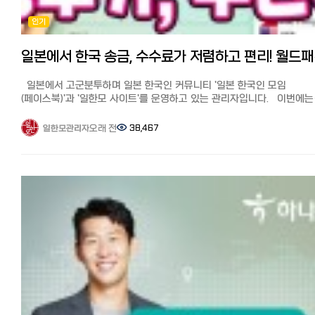
7만5천엔까지 수수료가 무료이기 때문에, 적은 액수든 큰 액수든 초회
인기
한번은 가장 저렴하고 편하게 보낼 수 있어서 犬이득입니다.
1회 개인 송금 최대액은 5,000,000원, 연간 최대 송금액(개인의 경우)은
5만 달러(500만엔, 5500만원 가량)입니다.
일본에서 한
초회 친구 소개 코드를 넣으면 7만5천엔까지 수수료가 무료입니다.
받는 사람 인증이 필요없는 금액 한도에 맞춰서 84,800엔(949,201원)
일본에서 고군분투하며 일본 한국인 커뮤니티 '일본 한국인 모임
송금하였고 수수료는 무료 적용받아(530엔분) 29엔(2023년 4월)
(페이스북)'과 '일한모 사이트'를 운영하고 있는 관리자입니다. 이번에는
최근에도 같은 금액 84,800엔을 송금하여 수수료는 할인쿠폰 (769엔분
일한모 페북그룹에서 가장 문의가 많은 일본에서 한국 송금, 그 중에서
사용하여 49엔, 한국에 보내진 금액은 875,359원이었습니다.
추천이 많은 월드패밀리 송금을 직접 사용해 본 후기와 추천 이유에 대
오래 전
38,467
일한모관리자
장단점과 포인트 ●장점: 초회 매장이나 지점 방문없이 인터넷으로
소개해드리겠습니다. 일본에서 한국으로의 송금, 가장 잘 아는 사람은
완결되며 친구 소개 코드를 쓰면 가장 싸게 보낼 수 있다.
필자인 저를 포함한 일본에 살고 있는 한국인입니다.
●단점: 서류미비나 입력에 오류가 있을 시, 외국인 담당자와 영어로 연
일본에서 열심히 엔을 벌어 부모님께 용돈 송금, 사업 자금 송금 등 유리
하기 때문에 의사소통이 느리고 어렵다. 2회째부터는 금액에 따라 수수
송금은 꼭 알아둬야 할 정보입니다. 이번에는 일본에서 한국으로 추천 
(대략 1% 내외. 10만엔 송금시 1,119엔, 100만엔 송금시 9,588엔)가
비교 분석! 가장 저렴하고 편한 송금은? 꿀팁과 수수료 할인 쿠폰 기사
올라가므로 타 서비스와 비교가 필요.
'월드패밀리 송금'를 자세히 알고 싶다는 분들이 많아 사용후기와
★초회 쿠폰을 쓰면 가장 저렴합니다.
추천이유를 정리해 보겠습니다. ※월드패밀리송금은 2025년 1월부터
일한모 한정! 와이즈 수수료 무료로 송금하기:
한국송금이 종료되었습니다. 한국이외 나라에 송금하실때는 아래 쿠폰
https://wise.prf.hn/click/camref:1100lrzV5/destination:https
저렴하게 보낼 수 있습니다.
money/ 와이즈 송금의 메리트와 사용법, 더 자세히 알기
실태 조사, 아직 은행 송금 이용자가 많다? 해외송금 절차에 대해 최근
https://korean.co.jp/life2/298
실시된 조사에 따르면 아직 수수료가 비싸고 절차가 번거로운 오프라인
송금(점포 창구)을 이용하는 사람이 32%를 차지했습니다.
출처:피알타임즈 그리고 해외 송금 시 은행을 이용하는 사람들 대부분이
◆코인샷 재팬:
높은 수수료, 번거로운 절차에 불만을 품고 있다고 합니다. 코로나로 인해