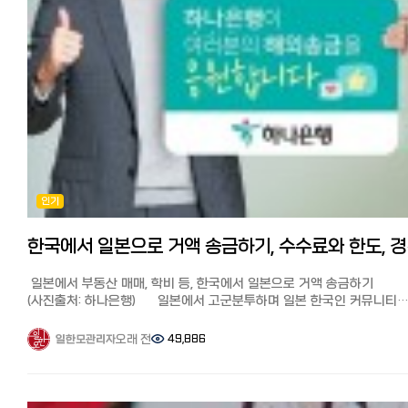
최근에 등장한 앱을 통한 추천송금서비스가 있다고 해서 사용해 봤습니
많은 것들이 온라인을 통해 쉽고 저렴하며 효율적으로 바뀌었습니다.
수수료는 3만엔이하 500엔, 3만엔 초과 1000엔입니다.
코인샷의 장점은 주말, 심야, 공휴일 등 상관없이 급할 때 앱으로 편하고
하지만 아직 온라인 송금 서비스의 존재를 모르는 사람, 불만을 느끼면
신속하게 송금할 수 있다는 점입니다.
인터넷 송금 서비스가 너무 많아서 어디를 사용해야 할지 망설이는
회원가입과 본인인증 절차가 앱을 통해서 최소한의 정보로 일괄 승인되
사람들이 많을 것입니다.
이번에 밤 12시반 경에 전용 계좌로 돈을 입금했는데(유초은행에서 코인
전용계좌로 이체) 앱에 입금확인되어 등록된 한국 제 계좌로 보내는데 1
일본 거주 한인 커뮤니티에서 최근 평판이 높은 월드 패밀리 해외 송금을
정도밖에 걸리지 않았습니다.
실제로 사용한 소감과 장점에 대해 설명해 드리겠습니다.
전용 계좌에 미리 돈을 충전해 놓으면 페이페이로 송금하듯 더 빠르고
월드 패밀리 송금의 특징 많은 재류 한국인들이 사용하고 있어서 안심
편리하게 한국에 송금이 가능합니다.
어떤 송금 서비스보다 수수료가 저렴 가입만으로 10만엔까지 무료 송금
타사의 경우 초회 본인인증이나 수취인 인증때문에 진행이 안되는 경우
가능한 포인트 획득 온라인 송금이라 PC, 스마트폰 앱으로 완결! 간편하고
많은데 카톡이나 라인으로 한국인 스탭이 대응해주는 점, 송금 진행 상
인기
빠르다 한국뿐만 아니라 세계 200개국 이상 송금 가능 인기 송금 3사 실제
앱 푸시 알림으로 오는 점도 장점입니다.
송금액 비교 일반 은행보다 저렴해 일본인들이 한국 송금 시에 자주
장단점과 포인트 ●장점: 앱을 통해서 시간에 구애받지 않고 가장 신속
사용하는 것으로 알려진 인기 송금 서비스 EXPARO(엑스파로),
편리하게 보낼 수 있다.
한국에서 일
라쿠텐은행과 월드패밀리 송금을 비교해 보았습니다. [시뮬레이션 결과]
●단점: 3만엔 이상 수수료 천엔으로 다소 비싼편
100,000엔 송금 시 적용되는 환율과 수수료를 포함하여 실제 한국
★일한모 고객이라면 첫 송금수수료 무료로 송금이 가능합니다.
일본에서 부동산 매매, 학비 등, 한국에서 일본으로 거액 송금하기
현지에서 받는 금액 시뮬레이션 결과입니다. (2024년 1월 3일 기준)
첫 송금 수수료 무료 쿠폰받고 송금하기: https://jp.coinshot.org/
(사진출처: 하나은행) 일본에서 고군분투하며 일본 한국인 커뮤니티
월드패밀리 송금 : 수수료 500엔이 차감되어 약 940,380원 (이하
가입시 초대코드 ILHANMO를 입력하세요. ◆월드 패밀리 송금:
'일본 한국인 모임 (페이스북)'과 '일한모 사이트'를 운영하고 있는
초대링크에서 회원가입 시 500포인트를 받으면 초회 무료)
※월드패밀리송금은 2025년 1월부터 한국송금이 종료되었습니다.
관리자입니다. 송금은 페북 일한모 그룹의 주요 테마입니다. 보통 일본
오래 전
49,886
일한모관리자
EXPARO(엑스파로): 수수료 939,659원이 차감되어 약 2,500엔
한국이외 나라에 송금하실때는 아래 쿠폰으로 저렴하게 보낼 수 있습니
뼈빠지게 번 엔화를 한국으로 어떻게 송금하면 좋을지에 대한 질문이
라쿠텐은행: 수수료 877,998원이 차감되어 약 4,750엔 가입만 하면
수수료가 싸다는 이야기를 듣고 이번에 처음 사용해봤습니다.
많은데요, 이번에는 한국에서 일본으로 학비나 생활비, 또는 부동산 구매
500엔 포인트 획득 월드패밀리 송금은 하루 송금 한도액이 100만엔, 
하루 송금 한도액은 100만엔, 송금수수료는 10만엔까지 500엔, 그 이상
거액을 송금할 때 정보를 모아봤습니다. 【한국에서 일본송금 질문】
수수료는 500엔까지 1000엔, 그 이상은 10만엔으로 은행과 다른 인터
천엔입니다. 10만엔까지 500엔이어서 어느 곳보다 수수료가 저렴합니다
안녕하세요^^ 한국에서 돈을 받아 집을 구매하신분계신가요? 저는 현재