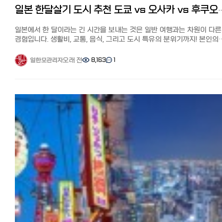
7선!연회비 무료, 심사 잘 나고 혜택이 높은 카드는?
확인이 필요합니다.
https://korean.co.jp/life2/10 일본에서 전기, 가스 요금 아끼기!
일본 한달살기 도시 추천 도쿄 vs 오사카 vs
https://korean.co.jp/life2/130 한국 포켓 와이파이 대여와 선불
그럼 제가 직접 사용해 본 한국 화장품 온라인 쇼핑몰 추천 8개 사이트를
알려주고 싶지 않은 팁, 캐쉬백, 쿠폰링크. 8년간 실제 광열비
유심칩, eSIM 최저가 추천은? 6사의 가격과 특징 비교
소개해 드리겠습니다. OLIVE YOUNG(올리브 영) 특징 한국 최대 규모의
https://korean.co.jp/life2/11 재일한국인이 추천하는 일본 신용카
일본에서 한 달이라는 긴 시간을 보내는 것은 일반 여행과는 차원이 다른
https://korean.co.jp/life4/7
드럭스토어인 올리브영. 전에 한국에는 약품·화장품·잡화 등 다양한 물
7선! 연회비 무료, 심사 잘 나고 혜택이 높은 카드는?
경험입니다. 생활비, 교통, 음식, 그리고 도시 특유의 분위기까지! 본인의
취급하는 드럭스토어가 별로 없었지만, 현재 K코스메와 K뷰티의 인기가
https://korean.co.jp/life2/130
라이프스타일에 딱 맞는 도시는 어디일까요? 일본 한달살기 인기 도시
상승하면서 올리브영은 전 세계 관광객이 모이는 한국 뷰티 샵의 성지가
4곳을 철저히 분석해 드립니다.
오래 전
8,163
1
일한모관리자
되었습니다.
1. 한 달 생활비 비교: 예산에 맞는 선택은? 거주 비용은 한달살기의 성
일본에서는 라쿠텐 시장에서 공식 온라인 쇼핑몰을 운영하고 있어 인기
결정하는 가장 중요한 요소입니다.
브랜드가 거의 모두 갖춰져 있습니다. 라쿠텐 포인트도 적립돼서 더욱
도시월세 (중심지), 월세 (외곽), 식비 (1회 평균), 특징 도쿄
이득입니다.
: 10~18만엔, 6~12만엔, 800~1,500엔, 일본 최고 수준의 물가
배송비 주문 총액이 5,000엔 이상이면 무료(미만은 약 800~1,500엔)
오사카: 7~12만엔, 4~8만엔, 600~1,200엔, 선택의 폭이 넓고 가성비 
올리브영에서 한국 화장품 확인하기
후쿠오카: 5~9만엔, 3~6만엔,,500~1,000엔대도시 중 물가 가장 저렴
MUSINSA(무신사) 특징 MUSINSA(무신사)는 한국 최대 규모의 패션
교토8~15: 만엔 ,5~9만엔, 700~1,300엔, 관광지 중심의 높은 물가 도쿄:
온라인 쇼핑몰이지만, 화장품도 다수 취급하고 있습니다.
시부야, 신주쿠 등 중심가는 매우 비싸지만, 사이타마나 치바 등 외곽으
화장품도 옷과 어울리는 트렌드 중심 라인업으로, 다른 곳에서는 찾기 
눈을 돌리면 비용을 절감할 수 있습니다.
엄선된 브랜드만을 취급하며, 옷과 화장품을 한 번에 구매할 수 있다는 
오사카: 저렴한 길거리 음식이 많아 식비 부담이 적고, 숙소 선택지가
특징입니다.
다양합니다.
배송비 주문 총액이 12,000엔 이상이면 무료(미만은 약 330~2,000엔)
후쿠오카: 가성비 끝판왕. 낮은 월세와 저렴한 물가 덕분에 장기 거주 시
MUSINSA(무신사) 뷰티에서 한국 화장품 확인하기
만족도가 매우 높습니다.
Qoo10(큐텐) 특징 다양한 한국 제품을 저렴하게 구입할 수 있는 쇼핑몰로
교토: 관광지 특수성 때문에 숙소비가 비싼 편이며, 생활비를 아끼려면 
유명한 Qoo10(큐텐)에서 한국 화장품을 구매하는 분들도 많을 것 같습니
마트를 적극 활용해야 합니다.
다양한 제품 구성과 최대 20% 할인되는 메가 와리, 그리고 한국 매장이
2. 교통 환경: 이동의 편리함 도시교통비 (1개월 정기권)특징
직접 입점해 현지 가격에 구매할 수 있다는 점도 특징입니다.
도쿄: 1.5~2만엔, 세계 최고 수준의 철도망, 복잡함 주의
배송비 출점 점포마다 다르지만, 무료 배송인 상품도 많이 있습니다.