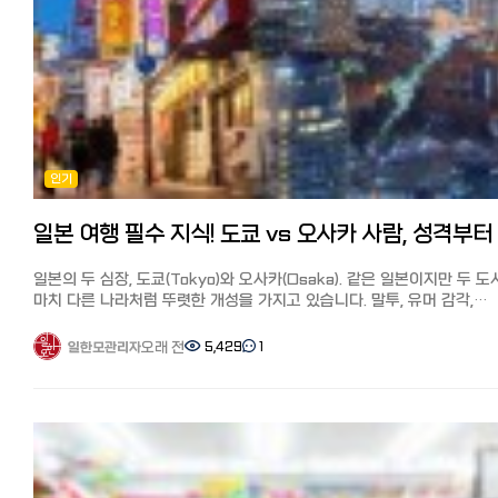
오사카: 1~1.5만엔, 지하철·전철망 완벽, 인근 도시 이동 용이
Qoo10(큐텐)에서 한국 화장품 확인하기
후쿠오카: 5~8천엔, 컴팩트 시티, 도보와 자전거 이동 가능
SAZO(사조) 특징 최근 일본 온라인 쇼핑몰보다 저렴해서 화제가 된
교토: 6~9천엔, 버스 중심, 관광 시즌 교통 체증 심함 도쿄/오사카:
한국 구매 대행 사이트 SAZO(사조)라면, 일본 쇼핑몰에서는 구할 수 없
대중교통만으로 어디든 갈 수 있지만 출퇴근 시간 '지옥철'은 감수해야
한국 화장품을 구매할 수 있습니다.
합니다. 후쿠오카: 공항과 시내가 가깝고 규모가 작아 자전거 한 대만 있으면
게다가 한국에서 직배송되기 때문에 중간 비용이 적고 현지가에 가까운
어디든 갈 수 있는 여유가 있습니다. 교토: 지하철 노선이 적어 버스 이용이
가격에 구매할 수 있습니다.
필수지만, 관광객이 몰리는 시즌에는 버스를 타기조차 힘들 수 있습니다
해당 상품의 한국 온라인 쇼핑 URL을 SAZO(사조)의 검색창에 복사·
3. 미식 가이드: 매일 무엇을 먹을까? 도쿄 (미식의 정점): 미슐랭 식당부터
붙여넣기만 하면, 화장품은 물론 패션 아이템·잡화·K-POP 굿즈 등 한
인기
트렌디한 카페까지, 전 세계 모든 요리를 수준 높게 즐길 수 있습니다.
현지 상품을 손쉽게 구매할 수 있습니다.
오사카 (천하의 부엌): 타코야키, 오코노미야키 등 '먹다 망한다'는 말이 
실제로 일본에서도 인기가 높은 '로제 PDRN 에센셜 마스크'의 일본 온
정도로 다양하고 맛있는 길거리 음식의 천국입니다. 후쿠오카 (국물의 풍미):
쇼핑몰과 SAZO(사조)에서 가격을 비교해 본 결과, SAZO(사조)가 가장
진한 돈코츠 라멘과 모츠나베가 일품이며, 해산물이 신선하고 가격이 매
저렴했습니다.
착합니다. 교토 (전통의 맛): 가이세키 요리나 유도후(두부 요리) 등 정갈하고
배송비 상품 가격 외에도 배송비·관세·수수료·환산 후 금액 등을 AI가
일본의 두 심장, 도쿄(Tokyo)와 오사카(Osaka). 같은 일본이지만 두 
건강한 일본 전통 식문화를 깊이 있게 체험할 수 있습니다.
자동으로 계산해 확정 금액을 제시합니다.
마치 다른 나라처럼 뚜렷한 개성을 가지고 있습니다. 말투, 유머 감각,
4. 기후와 날씨: 언제 떠나는 게 좋을까? 한달살기 시 날씨는 삶의 질을
‘로제 PDRN 에센셜 마스크 10매입’의 일본 최저가인 Qoo10에서 1,98
심지어 에스컬레이터 서 있는 위치까지! 일본 여행자나 현지 생활자라면
좌우합니다.
+배송비 500엔에 구매했는데, 사조의 경우 현지 유통비 1,342엔+현지
반드시 공감할 도쿄인과 오사카인의 7가지 결정적 차이를 정리해 드립니
오래 전
5,429
1
일한모관리자
도쿄: 사계절이 뚜렷하며 겨울에도 비교적 맑고 온화합니다. 오사카 & 교토:
배송비 350엔+국제 배송비 547엔+관세·세금 135엔-쿠폰 547엔으로
1. 역사적 배경: 무사의 도시 vs 상인의 도시 도쿄와 오사카의 기질 차
분지 지형인 교토와 더불어 오사카의 여름은 최고 38~40도에 육박하는
여러 가지가 포함돼도 Qoo10보다 저렴한 1,827엔이었습니다.
에도 시대부터 시작되었습니다. 도쿄(에도): 일본의 수도이자 정치·행정의
극한의 무더위를 자랑합니다. 여름 한달살기는 비추천하며, 단풍이 아름
핵심은 아래 배너에서 받을 수 있는 국제 배송비 할인 쿠폰으로 저렴하게
중심지입니다. 과거 무사 중심의 문화가 뿌리 깊어, 격식과 예의를 중시
가을을 적극 추천합니다. 후쿠오카: 남쪽에 위치해 겨울에도 영하로
구매하는 것입니다.
조용하고 정돈된 분위기가 강합니다. 오사카(나니와): 예로부터 '천하의
내려가는 일이 드물어 겨울 한달살기에 가장 적합합니다.
SAZO(사조)에서 한국 화장품 확인하기
부엌'이라 불리던 상업 도시입니다. 실용적인 이익과 인간관계, 활발한
5. 현지 분위기: 나의 성향과 맞는 도시는? 도쿄: "바쁘고 세련된 도시인의
SAZO(사조)의 사용법, 자세히 보려면 여기↓ 일본에서 한국제품 직구,
교류를 중시하는 상인 정신이 도시의 근간이 되었습니다. 2. 말투의 온도
삶". 인프라가 완벽하고 현대적인 문화를 선호하는 분들에게 최고의
구매대행사이트 추천! 일본 온라인쇼핑몰보다 싼 SAZO(사조), 쿠폰 
차: 표준어 vs 관서벤(사투리) 도쿄: 표준어를 사용하며 어조가 부드럽고