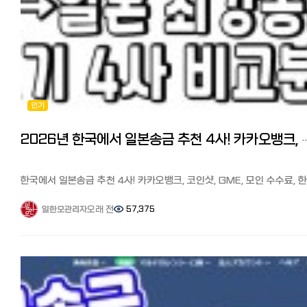
초회 수수료 무료와 송금한도 확대 혜택을 받을 수 있습니다.
송금하는데 일한모에는 카카오뱅크로 2억 송금을 했다는 분도 있었습니
하지만 건당 5천불이하 / 연간 1만불이하는 애초에 국세청 통보 대상이
수수료는 5만엔 미만 500엔, 5만엔 이상 100만엔까지 1000엔입니다.
직접 현금을 들고 오는 방법 그리고 금융기관을 통하지 않고 원을
아니니 크게 걱정하지 않아도 되고, 통보가 되더라도 이게 결국 사람이
몇천만원씩 가지고 들어와서 환전 후, 집을 샀다는 분도 있었습니다.
처리하는 일이라, 유학 생활 경비나 수업료 납부 등 목적이 분명하고 금
장단점과 포인트 ●장점: 매장 방문없이 처리가 가능. 초회 회원카드를
공항에서 거액을 현금으로 가지고 올 때, 세관 신고가 필요합니다. 일억
상식적인 범위 내라면 아무런 문제가 되지 않습니다.
발급받으면 송금 무료, 카톡추가하여 한국어로 편한 상담이 가능
몇 천만원(일본엔으로 천만엔)까지 현금으로 몇 번씩 들고 왔다는 분도
금액과 목적에 따라 불이익이 올 수도 안 올 수도 있다 이렇게 정리할 수
●단점: 5만엔 이상부터 천엔으로 수수료가 비싼편. 보내는 사람과 수령
계셨는데 가방에 거액을 신고없이 가지고 오다가 수하물 엑스레이 검사 
있겠네요. 요즘 가상화폐 환차익을 노리고 많이들 그리하는듯합니다만, 1회
회원가입 절차가 필요 https://www.oneremit.co.jp/web/main.vi
걸려서 외화 밀반출로 처벌(벌금)을 받을 수 있습니다. 신고로 세금이
1만불이상이면 국세청자동신고이고 년간5만불까지만 송금가능입니다.
수수료가 떼이는 것이 아니라 국가에서 반출되는 외화 규모를 파악하기
인기
이것은 해외송금기준이고 송금이 아니라 들고가는것은 별도의 문제입니
◆바로송금:
위한 것이니 신고하시는 게 좋습니다. 한국에서도 도박자금, 자금세탁 
마무리 송금을 통하지 않고 공항을 통해서 직접 현금을 가져올 수도
신오쿠보역 앞 파리미키 안경점 지하에 있습니다.(03-5291-1245)
방지하기위해 일정금액 이상의 외화를 반입 반출할 경우 신고하도록 하
있는데, 횟수나 금액에 상관없이 과세는 하지 않습니다. 다만, 장기 체
초회 재류카드, 마이넘버카드를 가지고 매장 방문하여 회원등록(초회
있습니다. 또한, 직접 들고 들어간 외화가 1000달러를 넘을 경우 은행
2026년 한국에서 일본송금 추천 4사! 카카오뱅크, 코인샷, GM
비자 소지자(유학이나 취업비자)나 재외동포(영주권이나 시민권자)가 10
수수료 무료)이 필요합니다. 100만원이상 송금시 한국신분증(사진가능
입금 시 은행에서 국가에 개인을 특정해서 보고하도록 되어 있습니다.
달러 이상을 송금시는 신고가 필요하기 때문에 거액을 현금으로 가져올
>2회부터는 카톡추가하여 바로송금으로 계좌 이체하면 송금처리됩니다.
일본도 마찬가지이므로 신고는 꼭 하는게 좋습니다. 마무리 참고가
때도 공항에서 세관 신고가 필요하다고 합니다. 이때도 과세가 되는 것
수수료는 10만엔 이하 500엔, 10만엔 초과 30만엔 이하 1000엔, 30만
되셨나요? 연간 송금한도가 크게 올라가면서 한국에 있는 자금이나 재
한국에서 일본송금 추천 4사! 카카오뱅크, 코인샷, GME, 모인 수수료, 한
아니니 신고 잊지 마시기 바랍니다^^ 【참고기사】 일본에서 한국 송
초과 50만엔 이하 1500엔입니다.
일본에 가져오기 쉬워졌습니다. 이번 기사를 참고로 일본에서 큰 돈이
특징 비교. 해외 송금 시 필요한 것 일본에서 일본 한국인 커뮤니티 '일
추천 6사 비교분석! 가장 저렴하고 편하게 송금하는 방법과 꿀팁. 수수료
장단점과 포인트 ●장점: 수수료가 가장 싸다,(10만엔 이하 500엔) 초
필요할 때, 안전하게 가져오셔서 풍요로운 일본생활 되시기 바랍니다^^
한국인 모임 (페이스북)'과 '일한모 사이트'를 운영하고 있는 관리자입니다
오래 전
57,375
일한모관리자
할인 쿠폰 https://korean.co.jp/life2/308 한국에서 일본송금 추천
수수료 무료 특전이 있다. 카톡 추가하여 상담이 편하다.
【참고기사】 일본에서 한국 송금 추천 6사 비교분석! 가장 저렴하고 편
4사! 카카오 뱅크, 코인샷, GME, 모인 수수료, 한도, 특징 비교. 해외 송금
●단점: 한국 신분증이나 사진을 가지고 매장을 1회 방문해야 한다.
송금하는 방법과 꿀팁. 수수료 할인 쿠폰
지난 번 '일본에서 한국송금 현지인 추천 6사 비교분석'은 참고가
필요한 것 https://korean.co.jp/life2/300 한국에서 일본으로 거액
http://www.barosend.com/
https://korean.co.jp/life2/308 한국에서 일본송금 추천 4사! 카카
되셨는지요? 이번에는 한국에서 일본으로 송금 시, 어느 곳이 가장
송금하기 https://korean.co.jp/life2/304
뱅크, 코인샷, GME, 모인 수수료, 한도, 특징 비교. 해외 송금 시 필요한 
수수료가 저렴하고 편리한지 일한모에 올라온 여러분의 소중한 정보를 
결론
https://korean.co.jp/life2/300 한국에서 일본으로 잦은 송금을 
봤습니다. 정보에 의하면 한국의 해외송금 전체의 40%가 유학자금, 4
저는 트랜스퍼와이즈, SBJ 다이렉트, 월드패밀리 송금, 코인샷 재팬을
납세 등, 불이익이 있을까요? https://korean.co.jp/life2/302
가 한국에 거주하는 외국인 노동자의 자국 송금, 나머지가 해외직구
이용해 봤는데요, 이 중에서 고르시면 될 것 같습니다.
등이라고 합니다. 한국에서 일본 송금업체로 많이 알려진 카카오 뱅크
1회째는 초회 가장 수취 금액이 큰 와이즈, 2회째는 가장 빠르고