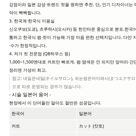
강점이라 일본 감성·트렌드 컷을 원하면 추천. 단, 인기 디자이너는 
약이 빡빡합니다.
3. 한국계·한국식 미용실
신오쿠보(도쿄), 츠루하시(오사카) 등 한인타운 중심으로 분포.
한국
통하고 한국식 펌·컷
이 가능해 가장 마음 편한 선택지입니다. 다만 
·수가 한정적입니다.
4. 저가 컷 전문점 (QB하우스 등)
1,000~1,500엔대로 커트만 빠르게. 펌·염색은 안 되지만 앞머리·간
정리엔 가성비 최고.
참고: 네일은
네일(ネイルサロン)
, 속눈썹은
아이래시(まつエクサロ
으로 따로 운영되는 경우가 많습니다.
- 시술 일본어 용어 -
현장에서 이 단어들만 알아도 절반은 성공입니다.
한국어
일본어
커트
カット (캇토)