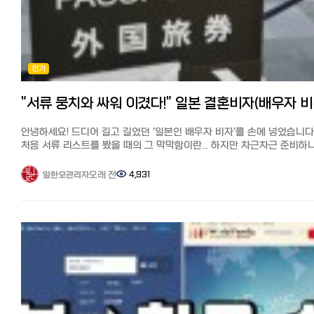
쇼핑몰보다 저렴한 걸로 유명한 한국 구매 대행 사이트 ・아마존: 아마존
'웰카츠'를 아시나요? 포인트 가치를 1.5배로 만드는 법 이건 정말 실제
프라임 이용자는 익일~2일 내에 도착하며 배송비도 저렴 ・라쿠텐 시장:
거주자들만 아는 짠테크 정보인데요. 매월 20일, 드럭스토어 **'웰시아
라쿠텐 이용자라면 익일~3일 내에 도착하며 배송비도 저렴 ・디홀릭: 
(Welcia)'**에서는 V-포인트를 사용할 때 그 가치를 1.5배로 인정해 줍니
발송이라 배송비가 저렴하고 배송이 빠름 ・스타일코리안: 브랜드 공식
예: 2,000포인트 보유 시 -> 3,000엔어치 쇼핑 가능! 이날을 위해 한 달
제휴가 많아 안전하고, 대량 구매가 이득
동안 포인트를 모았다가 생필품을 쟁여두는 것이 일본 자취생들의 생존
【추천기사】 일본에서 한국옷 싸게 사기, 여성 의류/패션 쇼핑몰 추천 11
인기
전략입니다. 4. 아직도 동전 지갑이 필요한 순간 (거주자 피셜) 물론 여전히
https://korean.co.jp/life2/173 일본에서 맛있는 김치 사는 법과 현지
현금이 필요한 순간은 있습니다. 동네 맛집(라멘집 등): 여전히 식권
한국인 추천 김치 (슈퍼, 인터넷) https://korean.co.jp/life2/34 [일
발매기를 사용하는 곳은 현금만 받는 경우가 많습니다. 병원 및 조제 약국:
"서류 뭉치
인터넷 개통과 설치] 거주 한국인 추천 6사의 속도와 요금, 직접 써 본 
의외로 대형 병원을 제외하고는 현금 결제만 고수하는 곳이 많으니
https://korean.co.jp/life2/135 일본에서 집 사기, 주택론의 모든 것
주의하세요. 마츠리(축제) 포장마차: 야타이(포장마차)는 99% 현금입니다.
안녕하세요! 드디어 길고 길었던 '일본인 배우자 비자'를 손에 넣었습니다
이자, 대출 한도, 추천 은행, 화재보험까지
[결론] 일본 생활, 스마트하게 시작하기 일본은 더 이상 현금만 쓰는 나라가
처음 서류 리스트를 봤을 때의 그 막막함이란... 하지만 차근차근 준비하
https://korean.co.jp/life_realestate/7 [일본 거주자들의 재테크]
아닙니다. 오히려 한국보다 포인트 적립과 활용처가 훨씬 세분화되어 있어
결국 되더라고요. 저의 생생한 삽질(?)기와 꿀팁을 담아 발급 조건과 방
니사, 주식, 포인트 등 목돈 만드는 법과 선배들의 꿀팁
조금만 공부하면 한 달 식비 정도는 포인트로 해결할 수 있는 나라죠.
공유합니다!
오래 전
4,931
일한모관리자
https://korean.co.jp/life4/1 일본 핸드폰, 통신사 추천은? 알뜰폰
체크리스트: PayPay 앱 설치 및 은행 계좌 연동하기 가장 가까운 편의점에
1. 첫 번째 관문: "우린 법적으로 완벽한 부부인가?" 가장 먼저 할 일은
(格安SIM) 5사 비교분석, 개통 절차, 주의점과 사용 후기
맞춰 라쿠텐 혹은 V-포인트 앱 깔기 동전 지갑은 작은 사이즈로 준비하되,
한국과 일본, 양국에 혼인신고를 마치는 거였어요. 체크포인트: 한쪽
https://korean.co.jp/life2/10 일본에서 전기, 가스 요금 아끼기!
메인은 스마트폰 결제로! 본 포스팅이 일본 생활을 준비하는 분들께 도움이
국가에만 신고된 상태로는 비자 신청이 안 됩니다.
알려주고 싶지 않은 팁, 캐쉬백, 쿠폰링크. 8년간 실제 광열비
되셨다면 공감과 댓글 부탁드립니다! 다음에는 일본에서 '교통비 아끼는
내 경험: 저희는 일본에서 먼저 신고하고 한국에 사후 신고를 했어요. 일
https://korean.co.jp/life2/11 재일한국인이 추천하는 일본 신용카
정기권 활용법'에 대해 다뤄볼게요.
구약소에서 발행한 '혼인수리증명서'를 들고 영사관에 가니 금방
7선! 연회비 무료, 심사 잘 나고 혜택이 높은 카드는?
처리되더군요. 비자 신청 시 제출할 호적등본(고세키토본)에 제 이름이
https://korean.co.jp/life2/130
올라간 걸 확인했을 때의 그 뭉클함! 꼭 확인하세요.
2. 두 번째 관문: "사랑을 글로 증명하라고요?" (질문서 작성) 결혼비자의 꽃
(?)은 바로 질문서(質問書)입니다. 이게 제일 공이 많이 들어갔어요. 내
처음 만난 날짜, 장소, 소개자 유무, 프러포즈 경위, 사용 언어 등... 거의 