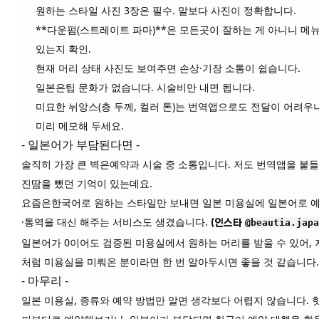
원하는 스타일 사진 3장
은 필수. 말보다 사진이 정확합니다.
**다운펌(스트레이트 파마)**은 모든곳이 잘하는 게 아니니 메
있는지 확인.
현재 머리 상태 사진
도 보여주면 손상·기장 소통이 쉽습니다.
일본은
팁 문화가 없습니다
. 시술비만 내면 됩니다.
미묘한 뉘앙스(층 두께, 컬러 톤)는 번역앱으로도 전달이 어려우니
미리 메모해 두세요.
- 일본어가 부담된다면 -
솔직히 가장 큰 벽은
예약과 시술 중 소통
입니다. 저도 번역앱을 붙
진땀을 뺐던 기억이 있는데요.
요즘은
한국어로 원하는 스타일만 보내면 일본 미용실에 일본어로 
·통역을 대신 해주는 서비스
도 생겼습니다.
(인스타
@beautia.japa
일본어가 0이어도 검증된 미용실에서 원하는 머리를 받을 수 있어, 
처럼 미용실을 미뤄온 분이라면 한 번 알아두시면 좋을 것 같습니다.
- 마무리 -
일본 미용실, 종류와 예약 방법만 알면 생각보다 어렵지 않습니다. 