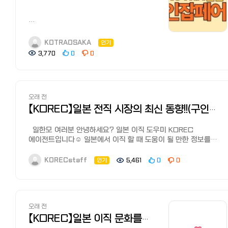
400만 엔 초반 * 평균은 억대 연봉자가
해주기도 합니다. 전직 에이전트
기업은 체계적인 업무 분담이 어려울 수
수치를 올리지만, 중앙값은 딱 중간에 서
회사에서는 구직자가 최종 합격했을 시,
1. 월드잡 플러스 이력서 작성법
있습니다. 실질적인 연봉 정보와
있는 사람의 연봉이라 더 체감에
연봉의 30%~40%를 기업에서 수수료로
https://cafe.naver.com/kotratokyo/34136
복리후생이 구체적인지 확인하는 것이
가깝습니다. ???? 출처 정보: 일본
받기 때문에 공격적으로 협상하여 연봉을
안녕하세요.
2. 문의 전 필수확인글
중요합니다. 2. 일본 현지인이 사용하는
국세청(NTA)의 '민간급여실태통계조사
올려준다고 합니다.
KOTRA일본지역무역관입니다.
KOTRAOSAKA
인기
https://cafe.naver.com/kotratokyo/34136
기업 리뷰 및 평점 사이트 TOP 3
(民間給与実態統計調査)' 2024-
전직 에이전트 이용 시의 포인트
2025년 마지막 일본취업 온라인잡페어️
3,770
0
0
추후 계속해서 정보 업데이트
객관적인 데이터 확인을 위해 일본
2025년도 최신 발표 자료를 기반으로
이렇게 전직 에이전트는 여러가지
"2025KOTRA일본온라인잡페어가을" 을
예정이므로 수시로 확인 부탁드립니다 :)
구직자들이 가장 많이 접속하는 3대
산출되었습니다. 2. 나이 먹으면 정말
메리트가 있습니다. 저도 '혹시 이런
개최합니다.
https://cafe.naver.com/kotratokyo
플랫폼을 참고하세요. 사이트명 주요 특징
많이 오를까? (연령별 데이터) 일본은
회사에 서류가 되겠어? 내정을 받겠어?'
해외 기업 담당자와 직접 이야기할 수
추천 활용법 OpenWork 일본 최대 규모,
여전히 '연공서열(오래 일할수록 월급이
라고 생각했는데 서류가 통과되거나
<면접회 행사일정>
있는 귀중한 기회이오니 많은 참여
8개 항목 수치화 평점 3.0점 이상 기업
오름)' 문화가 강합니다. 20대: 약 280만
오래 전
내정을 받은 적이 있고, 외국인은 일본의
내용 일정 구인공고 업로드 ~ 2025년
기다리겠습니다!
필터링 En-Lighthouse 장점과 단점을
~ 350만 엔 (신입 사원들의 '짠내' 나는
구직, 전직 방법이나 요령을 잘 모르는
9월 30일(화)까지 순차적으로 "월드잡
【KOREC】일본 전직 시장의 최신 동향!!(구인배율·업계별 상황)
명확히 대조 퇴사자의 실제 이직 사유
시기입니다.) 30대: 약 450만 ~ 500만
경우도 많기 때문에 에이전트의 도움을
플러스"에 공개될 예정 이력서 모집마감
확인 JobTalk 면접 후기 및 연봉 데이터
엔 (결혼과 독립을 고민하며 슬슬 급여가
받으면 효율적으로 전직 활동을 할 수
2025년 10월 19일(일) 오후 11시
일한모 여러분 안녕하세요? 일본 이직 도우미 KOREC
풍부 면접 전 예상 질문 파악 이러한 외부
탄력을 받습니다.) 50대: 약 650만 엔
있습니다.
59분까지 서류전형결과 2025년 10월
에이전트입니다☺️ 일본에서 이직 할 때 도움이 될 만한 정보를
사이트의 평점과 함께 월드케이잡의
이상 (생애 최고점을 찍는 시기!) ????
전직 에이전트 이용 시의 포인트는 바로
30일(목)까지 ※'월드잡 플러스"
여러분들과 나누고자 합니다! 2024년 11월 기준 일본의
Company 페이지에서 한국인 취업자의
출처 정보: 일본
담당 에이전트에게 잘 보이는 것입니다.
마이페이지에서 서류 합/불 결과 확인
노동수급비율은 1.25배로, 전월과 동일한 수준을 유지하며
KORECstaff
인기
5,461
0
0
실질적인 피드백을 교차 검증하는 것이
후생노동성 '임금구조기본통계조사
해당 기업 채용 담당자와 직접 연락을
면접예약링크 발송 ~ 2025년 10월 31일
전반적으로 안정적인 이직 시장을 형성하고 있습니다. 특히 IT,
가장 안전합니다. 3. 일본 현지 채용
(賃金構造基本統計調査)' 3. '갓종'과
주고 받으며 연결해주는 에이전트에게
(금)
제조업, 서비스업 분야에서 활발한 인재 채용이 이루어지고 있으며,
공고를 직접 탐색하는 핵심 사이트
'직종'의 차이 (업종별 연봉) 어디서
좋은 이미지와 인상을 보여주는 것이
※서류전형 합격자 한정 이력서 기재의
각 분야별로 요구되는 역량 또한 뚜렷합니다. 주요 인기 분야
활용법 단순한 구인 광고를 넘어, 일본
일하느냐에 따라 통장 두께가 완전히
성공적인 전직의 첫걸음이라고 할 수
이메일로 면접예약 안내메일 발송예정
및 요구 역량 IT 정보통신업: 전산화 및 기술 발전이 가속화되면서
현지인들이 가장 많이 이용하는 대형
달라집니다. ???? 고연봉 TOP 3: 전기·
있습니다.
면접예약기간 2025년 10월 31일(금) ~
고수준의 기술을 갖춘 인재 수요가 꾸준히 증가하고 있습니다.
오래 전
채용 플랫폼을 통해 직접 공고의 질을
가스·수도(인프라), 금융·보험, IT·통신 이
편한 차림으로 오라고 하지만, 기업
11월4일(화) 오후 3시까지 면접 참가링크
특히 엔지니어, 데이터 애널리스트 등 전문성을 갖춘 IT 인력에
【KOREC】일본 이직 문화를 한국과 비교해 보았다!
비교해 봐야 합니다. ① 리쿠르트
분야는 평균 600만~750만 엔을
면접이라고 생각하고 가능하면 정장을
발송 2025년 11월 6일(목)까지 ※면접
대한 수요가 높습니다. 제조업: 특정 분야에서는 여전히 인력