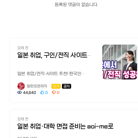
등록된 댓글이 없습니다.
오래 전
일본 취업, 구인/전직 사이트 추천! 한국인 선배가 전수하는 꿀팁과 구직 시장
일본 취업/전직 사이트 추천! 한국인
선배가 전수하는 꿀팁과 구인구직 시장
일본에서 살기 위해 가장 먼저 해야 할
일한모관리자
인기
공지
일은 바로 취업해서 직업을 갖는
44,640
0
0
것입니다. '취업=비자=생존'이라고 할 수
있는데요, 일한모 커뮤니티에도 추천
취업/전직 사이트나 팁에 관한 질문이
많습니다.
오래 전
이번에는 근성 부족으로 여러 번 직장을
일본 취업·대학 면접 준비는 aoi-me로
옮겼고 삼성전자 파견사원부터 야후재팬
정사원까지 경험한 필자가 일한모에
올라온 정보를 바탕으로 신졸취업 추천