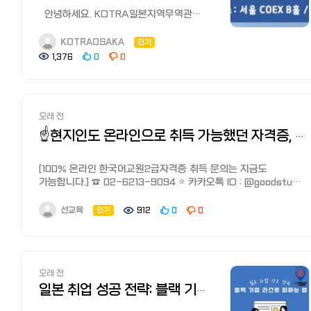
마이나비, 리쿠나비가 가장 유명하며
예정이니 이 점 양해 부탁드립니다.
23일(화) ~ 26일(금) - 장소 : 서울 및
안녕하세요. KOTRA일본지역무역관
외국인들도 많이 이용한다고 합니다.
경주 일원 - 참가 대상 : 총 45명 (한국
입니다. 연에 한 번 개최되는
전직 구인/취업 사이트는 일본어로 '전직
이력서를 넣을 시 마스킹 모드로 중요 정보를 가리게 설계되어
15명, 중국 15명, 일본 15명) - 진행 언어 :
KOTRA개최 최대규모 취업 행사 해외
KOTRAOSAKA
인기
서비스（転職サービス）'라고 하며 '전직
있지만 완벽하게 마스킹 되지 않을 수 있느니,
한국어 - 주요 프로그램 : 공식 발대식,
우수 기업의 담당자와 직접 만날 수 있는
사이트（転職サイト）'와 '전직 에이전트
1,376
0
0
이름이 나 자신의 중요한 개인정보, 회사 내부 정보, 외부에
문화교류 프로그램, 전문가 강연, 3국
소중한 기회!! 2026 GLOBAL TALENT
（転職エージェント）'로 나눠집니다.
공개하면 안 되는 내용은 수정도 가능하니 수정 후 사용하시길
협력 아이디어 토론 발표회 등 - 주최/
FAIR가 개최됩니다.
여기에서 또 연령대, 연봉, 직종 등 특화된
권장드립니다.
주관 : 외교부
이력서 접수 마감: 2026년 4월 13일
수많은 사이트가 존재합니다.
아직 부족한 부분이나 오류가 있을 수 있습니다. 일본 취업이나
□ 자격 조건 - 한중일 3국 국제협력에
23:59 까지 2026년 4월 20일 23:59
일본에는 약 19,000여개의 전직 사이트
대학 진학 면접을 준비 중이신 분들은 한 번 사용해보시고, 불편한
관심있는 한국, 중국, 일본 국적 대학생
오래 전
까지 포스터 내 QR코드를 통해
(후생 노동성 '직업 소개 사업 보고서')가
점이나 추가됐으면 하는 기능이 있다면 이 게시글 댓글로 편하게
(휴학생 포함) - 원활한 한국어 소통이
개최안내문 및 참가기업을 쉽게 확인할
☝️현지인도 온라인으로 취득 가능했던 자격증, 곧 방식 바뀝니다
있으며 연간 약 60만명이 이용할 정도로
피드백 부탁드립니다.
가능한 대학생 및 휴학생 - 사전
수 있습니다. 여러 분의 많은 관심과
전직시장과 규모가 대단히 크고
오리엔테이션 교육(온라인 1일) 및
참여 부탁드리겠습니다! 1. 행사 개요
활성화되어 있습니다.
https://aoi-me.com
[100% 온라인 한국어교원2급자격증 취득 문의는 지금도
프로그램 전 일정 참석 가능자 (필수)
행사명: 2026 GLOBAL TALENT FAIR
전직 사이트란? 전직 사이트
남겨주신 의견을 참고해서 정식 배포 전까지 계속 수정하고
가능합니다.] ☎️ 02-6213-9094 ⭐ 카카오톡 ID : @goodstudy
□ 선발 일정 - 서류접수 : 2026년 4월
일시: 2026년 6월 1일(월)~2일(화)
（転職サイト）는 구인정보를 모아놓은
개선해보겠습니다.
(@꼭 붙여주세요) ✅ 카카오톡 상담 바로가기
29일(수) ~ 5월 27일(수) 18:00까지 -
10:00~17:00 장소: 서울, COEX B홀
사이트로 구직자가 스스로 안건을 찾고
: http://pf.kakao.com/_janLxb ✅ 상담신청서 작성 바로가기
1차 서류 합격 : 2026년 6월 1일(월) *
선교육
주최/주관: 산업통상자원부, 고용노동부 /
인기
912
0
0
지원, 면접까지 진행하는 사이트입니다.
: https://naver.me/FG7oWcRN
합격자 개별 통보 - 2차 면접 (온라인) :
KOTRA, 한국산업인력공단 등 규모:
리쿠나비 NEXT, Doda(듀다), 비즈리치
2026년 6월 5일(금) - 최종 합격자 발표
해외 구인처 70개사, 국내 청년구직자
등이 있습니다.
: 2026년 6월 9일(화) *합격자 개별 통보
5,000명 내용: 1:1 취업면접,
전직 에이전트란? 전직 에이전트
□ 신청 방법 하단 링크 접속 후 신청서
해외취업설명회, 해외취업 컨설팅, 이벤트
（転職エージェント）는 정보 등록을
오래 전
다운로드 → 구글폼 서류 제출 참가 신청 :
등 2. 전체 스케줄 이력서 접수 마감
해놓으면 커리어 컨설턴트, 어드바이저가
https://forms.gle/Hs3nBQRyN1JZs4w69
2026년 4월 13일 23:59 까지 2026년
일본 취업 성공 전략: 블랙 기업 리스트 피하는 법과 현지 리뷰 사이트 TOP 3
알아서 구인 안건을 보내주는
□ 문의 제13차 한·중·일 대학생
4월 20일 23:59 까지 서류전형 합격자
사이트입니다. 마이나비 에이전트,