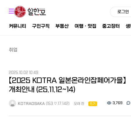
로그인
커뮤니티
구인구직
부동산
여행ㆍ맛집
중고장터
생
취업
2025.10.02 10:49
【2025 KOTRA 일본온라인잡페어가을】
개최안내 (25.11.12~14)
3,769
KOTRAOSAKA
(153.♡.17.142)
오래 전
인기