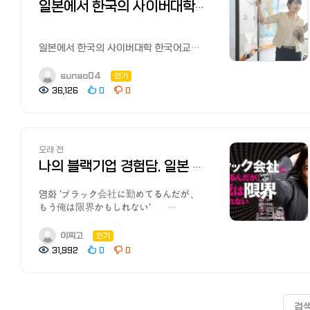
남겨주세요~~~
어떻게 대응해야 할까요 당장 내일부로
CEO회원을 활용하여 모국 청년의 일본
지원한 적이 있습니다. 【공식 사이트】
일본에서 한국의 사이버대학 한국어교원/교사자격증 따기. 추천 대학과 절차, 학비
부동산 사이트와 쉐어하우스,
・KOREC 에이전트 홈페이지:
자진퇴사하면 조금이나마 불이익
일자리 발굴 및 일본 정착을 지원하고자
아데코 전직에 등록하여 취업/전직활동
한국부동산과 꿀팁까지
https://bwell-i.com/korec_agent/
볼거같은 환경이고 그래왔던걸 봐왔기
합니다. □ 행사개요 ᄋ (목적) 일본 취·
하기 '취직 Shop'
https://korean.co.jp/life_realestate/1
・KOREC 네이버 카페:
때문인데, 퇴사일 까지 얼마 남지않았으니
창업자들의 안정적인 정착지원 및 해외
취직 Shop（就職Shop）도 리크루트가
일본에서 한국의 사이버대학 한국어교원/
[일본 인터넷 개통과 설치] 거주 한국인
https://cafe.naver.com/koreccafe
그날 다 풀고갈지 내일 대응할지
진출 청년의 글로벌 인재로서의
운영하는 서비스로 제2신졸(일반적으로
교사자격증 따기. 추천 대학과 절차, 학비
추천 6사의 속도와 요금, 직접 써 본 후기
【추천기사】 일본 취업, 전직 사이트
고민중인데 , 사실 1분1초도 있고싶은
성장에 기여 ᄋ (일시)‘23. 4. 19.(수)
학교를 졸업한 후 한 번 취직했지만 수년
안녕하세요? 동경 22년차 주부이자
sunao04
인기
https://korean.co.jp/life2/135
추천! 한국인 선배가 전수하는 꿀팁과
생각도없고 너무 많은 스트레스때문에
월드옥타 세계대표자대회 2일 차 -
내에 전직 활동을 하는 젊은 구직자)이나
한국어교사로 일하고 있는
일본에서 집 사기, 주택론의 모든 것!
36,126
0
0
구인구직 시장
우울증이 재발해서 병원다시 가려고 하는
11:00~12:00 1:1 밀착 상담 -
프리터(아르바이트로 생활하는 사람)등
sunao04입니다.
이자, 대출 한도, 추천 은행,
https://korean.co.jp/life3/29
상태이긴 합니다만, 제가 얘기를 풀면
12:00~13:00 단체 오찬 및 간담회 ᄋ
경험이 적은 20대 구직자에게 특화된
이번에 우연한 계기로 한국의 사이버대학
화재보험까지
[일본에서 집 구하기] 추천 부동산
물론 그 당사자들은 순간 큰 피해를 입긴
(장소)일본신주쿠스미토모빌딩홀A *
사이트입니다.
한국어교육학과에 도전하게 되었습니다.
https://korean.co.jp/life_realestate/7
사이트와 쉐어하우스, 한국부동산과
하겠지만, 이걸 언제 푸냐, 혹은 그냥
장소변경가능,변경시별도안내예정 ᄋ
대면형 취업/이직 활동 지원 서비스로,
학업에 대한 욕구도 있었지만
일본에서 한국송금 현지인 추천 6사
꿀팁까지
조용히 가냐의 문제인데 너무
(규모) 고민상담사(월드옥타 회원) 20명,
오래 전
코디네이터가 구직활동을 도와주며
한국어교원자격증（韓国語教員資格）
비교분석! 저렴하고 편한 송금과 한도,
https://korean.co.jp/life_realestate/1
고민스럽네요. 답답한 마음에 글만 살짝
고민신청자 20명 ᄋ (내용) 회원과
이력서가 필요없는 구인안건이 많아 바로
을 가능하면 빨리, 편하게 딸 수 있는
나의 블랙기업 경험담. 일본 블랙기업의 유래와 의미, 한국인이 겪은 실제 사례
수수료 할인 쿠폰까지
[일본 인터넷 개통과 설치] 거주 한국인
남깁니다. 너무 답답하네요 원문: 일본
고민신청자 간 1:1 밀착 상담 진행 □
면접을 보고 단기간에 이직할 수 있는
방법을 찾다가 사이버대학에 일단
https://korean.co.jp/life2/308
추천 6사의 속도와 요금, 직접 써 본 후기
한국인 모임
상담 신청자 모집 ᄋ (모집기한)‘23. 3.
점이 특징입니다.
도전해보기로 했습니다! 제가 오랜시간
영화 'ブラック会社に勤めてるんだが、
일본 취업, 전직 사이트 추천! 한국인
https://korean.co.jp/life2/135
https://www.facebook.com/groups/dohanmo/permalink
15.(수) ~ 모집 완료 시 *선착순 모집 마감
처음으로 이직하거나 빠른 전직을 원할
알아본 추천 사이버대학, 입학과 절차,
もう俺は限界かもしれない'
선배가 전수하는 꿀팁과 구인구직 시장
일본에서 집 사기, 주택론의 모든 것!
오랜 기간 일본에서 직장생활을 한
ᄋ (신청URL) https://forms.gle/GQvzCUU8mwrnpwMp9
시에 추천합니다. （※2024년
학비 등을 정리했습니다. 한국어 강사의
일본에서 고군분투하며 페이스북 일본
https://korean.co.jp/life3/29 [일본
이자, 대출 한도, 추천 은행,
선배나 일본 회사의 인사팀에서 근무한
ᄋ (모집대상) - 일본 현지 취·창업 및
12월부로 같은 계열사인 리쿠르트
길과 교사 자격증의 필요성 올해 초
한국인 커뮤니티 '일본 한국인 모임
거주자들의 재테크] 니사, 주식, 포인트 등
이찌고
인기
화재보험까지
분들의 조언이 이어졌고 많은 분들의
적응에 어려움이 있는 청년
에이전트로 서비스 통합)
지인의 소개로 온라인 한국어교육을
(https://www.facebook.com/groups/dohanmo)'과
목돈 만드는 법과 선배들의 꿀팁
https://korean.co.jp/life_realestate/7
31,992
0
0
공감을 받았습니다. 정 직구
- 일본에서의 커리어를 위해 CEO의
【공식 사이트】 취직 Shop (리쿠르트
전문으로 하는 [데키칸온라인]을 알게
'일한모 사이트'를 운영하고 있는
https://korean.co.jp/life4/1 일본
일본에서 한국송금 현지인 추천 6사
날리시기 그러시면 녹음기 들고
진심 어린 조언이 필요한 청년 - 일본
에이전트) 등록하여 취업/전직활동 하기
되었고 인연이 되어 원장님을 비롯한
관리자입니다.
핸드폰, 통신사 추천은? 알뜰폰
비교분석! 저렴하고 편한 송금과 한도,
들어가시고 차후 근로감독서에 상담해서
취업준비생(유학생 포함) 및 취업자 ᄋ
[추천 전직 에이전트]
우수한 강사분들과 교류하며 온라인으로
청운의 꿈을 품고 일본 취업에
(格安SIM) 5사 비교분석, 개통 절차,
수수료 할인 쿠폰까지
통수 날리는 것도 방법입니다. 전
(지원내용)
활성화, 세분화되어 알기 어려운 전직
ZOOM을 이용해 한국어를 가르치는
성공하였습니다. 믿고 일본에 보내준
주의점과 사용 후기
https://korean.co.jp/life2/308
파워하라 미친여자 때문에 쫓겨나듯이
검
- 현지 정착 및 취·창업 관련 정보 제공
에이전트, 많은 분들이 추천한 사이트를