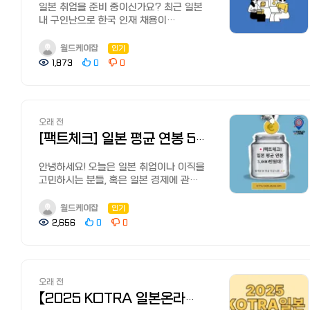
외교캠프 운영사무국
발표 ~4.24(금) (변경 예정) 기업별 온/
일본 취업을 준비 중이신가요? 최근 일본
리크루트 에이전트, JAC 리크루트먼트
kjccamp.official@gmail.com┃02-
오프라인 참여 여부 확정 ~4.28(화) 경
내 구인난으로 한국 인재 채용이
등이 있습니다.
790-3222
(변경 예정) COEX 채용 면접회 면접
활발하지만, 일본 블랙 기업
예약 미정 (추후 공개 예정) 온라인면접
리스트나 열악한 근무 환경에 대한
월드케이잡
인기
전직 사이트와 전직 에이전트의 차이
예약 미정 (추후 공개 예정) 오프라인,
우려도 커지고 있습니다. 글로벌 채용
전직 사이트와 전직 에이전트의 차이점을
1,873
0
0
온라인 면접 스케줄 통보 5.21(목) ~
플랫폼 월드케이잡(WorldKJob)에서
알기 쉽게 설명해 드리겠습니다.
5.22(금) 오프라인 면접진행 6.1(월) ~
제공하는 이번 가이드를 통해, 일본
1. 비공개 구인 전직 에이전트는 전직
6.2(화) 온라인 면접진행 미정 (추후
현지인들이 신뢰하는 기업 평점 데이터와
사이트나 기업 홈페이지에서는 공개하지
공개 예정) 3. 이력서 지원 방법 1.
실패 없는 일본 직장 선택 노하우를
않는 ‘비공개 구인’을 보유하고 있습니다.
오래 전
월드잡플러스
확인해 보세요. 1. 일본 채용 공고 분석:
구인 정보가 많은 것이 전직 에이전트의
(https://www.worldjob.or.kr/)
'블랙 기업'의 위험 신호 2가지 일본
[팩트체크] 일본 평균 연봉 5,000만 원 시대? 통계로 본 현실 지갑 사정 ????????????
가장 큰 장점입니다.
회원가입 후 로그인 2. 상단 메뉴에서
기업을 탐색할 때 공고문에 적힌 화려한
2. 기업에 추천 전직 에이전트는 기업에
채용/모집 해외채용공고 선택 3.
수식어보다 실질적인 조건을 먼저
안녕하세요! 오늘은 일본 취업이나 이직을
인재를 소개할 때 추천글을 써주기도
검색창에 2026 GTF을 입력한 후
파악해야 합니다. ① '미나시 잔업(고정
고민하시는 분들, 혹은 일본 경제에 관심
합니다. 그래서 개인이 기업 홈페이지를
필요한 조건을 설정하여 검색 4. 원하는
연장 근로)' 시간 체크 일본
있는 분들을 위해 '일본 직장인 연봉의
통해서 입사 지원하는 것보다 합격율이
채용공고 확인 후, 온라인 지원하기를
특유의 '미나시 잔업(みなし残業)' 제도는
민낯'을 탈탈 털어보겠습니다. 카더라
높아진다고 알려져 있습니다. 3.
월드케이잡
인기
클릭하면 온라인 지원이 완료 !주의!
월급에 일정 시간의 초과 수당을 미리
통신이 아닌, 일본 정부의 공식 통계를
이력서/직무경력서 첨삭, 면접대책 전직
2,656
0
0
반드시 공고 제목에 2026 GTF 이라고
포함합니다. 만약 공고에 고정 잔업
바탕으로 아주 현실적인 수치를 정리해
에이전트는 구인 정보 소개는 물론,
적힌 공고에 지원해 주세요! 공고 제목에
시간이 40시간 이상으로 설정되어
드릴게요. 1. 그래서 얼마 받나요? (국세청
이력서/직무경력서 첨삭이나 면접 대책을
2026 GTF 표시가 없는 일반 공고는 본
있다면, 기본급이 낮고 야근이 일상화된
오피셜) 가장 궁금해하실 전체
도와줍니다. 해당 업계나 기업을 잘 알고
행사와는 무관한 별도의 공고입니다. 4.
곳일 확률이 80% 이상입니다. ②
평균치부터 확인해 보시죠. 전국 평균
있기 때문에 효율적으로 전직활동을 할
일본지역 참가 기업 및 모집직종
추상적인 감성 문구의 함정 구체적인
오래 전
연봉: 약 460만 엔 ~ 515만 엔 (한화 약
수 있습니다.
확인하기
기술 스택이나 직무 설명 대신 '열정',
4,100만 ~ 4,600만 원) 중앙값: 약
【2025 KOTRA 일본온라인잡페어가을】 개최안내 (25.11.12~14)
4. 연봉협상 전직 에이전트는 연봉 협상을
https://cafe.naver.com/kotratokyo/43522
'성장', '가족 같은 분위기'만을 강조하는