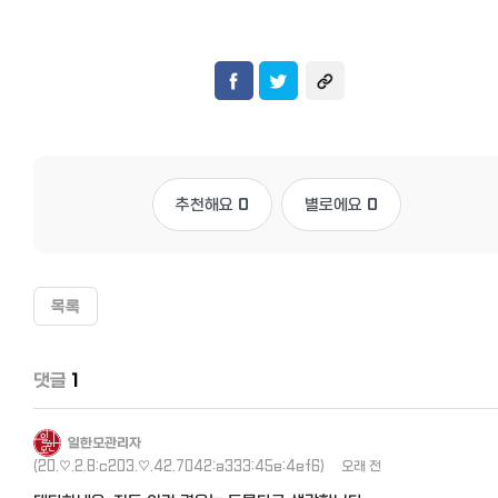
추천해요
0
별로에요
0
목록
댓글
1
일한모관리자
(20.♡.2.8:c203.♡.42.7042:a333:45e:4ef6)
오래 전