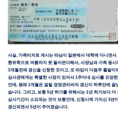
사실
,
가족비자로 계시는 따님이 일본에서 대학에 다니면서
환유학으로 여름까지 못 돌아온다해서
,
사장님과 가족 동시
3
개월전에 갱신을 신청한 것이고
,
또 따임이 다음주 출발이
심사관에게는 특별한 사정이 있어서
1
주이내 심사를 요망한
인데
,
원래
1
개월은 걸릴 경영관리바자 갱신이 하루만에 끝
습니다
.
그리고
,
보통
5
년 허가를 위해서는
1
년 허가보다 더 
심사기간이 소요되는 것이 보통인데
,
신청시에 가지신
3
년
갱신되면서
5
년이 주어졌습니다
.