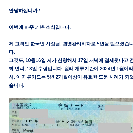
안녕하십니까
?
이번에 아주 기쁜 소식입니다
.
제 고객인 한국인 사장님
,
경영관리비자로
5
년을 받으셨습
다
.
그것도
, 10
월
16
일 제가 신청해서
17
일 저녁에 결제됏다고 
화 연락
, 18
일 수령입니다
.
원래 재류기간이
2024
년
1
월이
서
,
이 재류키드는
5
년
2
개월이상이 유효한 드문 사례가 되
습니다
.