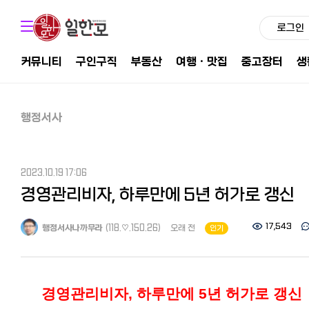
로그인
커뮤니티
구인구직
부동산
여행ㆍ맛집
중고장터
생
행정서사
2023.10.19 17:06
경영관리비자, 하루만에 5년 허가로 갱신
17,543
행정서사나까무라
(118.♡.150.26)
오래 전
인기
경영관리비자
,
하루만에
5
년 허가로 갱신