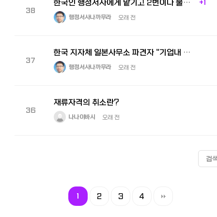
한국인 행정서사에게 맡기고 2번이나 불허를 받은 피해자, 경영관리 인정서 허가.
+1
38
행정서사나까무라
오래 전
한국 지자체 일본사무소 파견자 "기업내 전근비자"
37
행정서사나까무라
오래 전
재류자격의 취소란?
36
나나이바시
오래 전
검
1
2
3
4