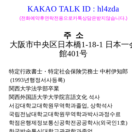
KAKAO TALK ID :
hl4zda
(
전화예약후
연락
전용으로
카톡상담은
받지
않습니다
.)
주
소
大阪市中央区日本橋
1-18-1
日本一
館
401
号
特定行政書士・特定社会保険労務士 中村伊知郎
(1993
년
행정서사
등록
)
関西大学法学部卒業
関西外国語大学大学院言語文化
석사
서강대학교
대학원
무역학과
졸업
,
상학석사
국립전남대학교
대학원
무역학과
박사과정
수료
학점은행제
정보통신공학전공
공학사
(
외국인
1
호
)
한국방송통신대학교
관광학과
졸업