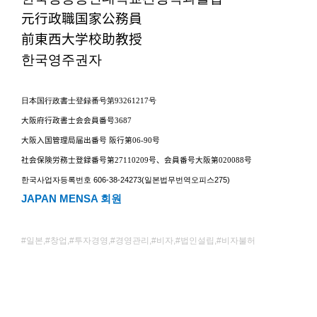
元行政職国家公務員
前東西大学校助教授
한국영주권자
日本国行政書士登録番号
第
93261217
号
大阪府行政書士会会員番号
3687
大阪入国管理局届出番号 阪行第
06-90
号
社会保険労務士登録番号第
27110209
号、会員番号大阪第
020088
号
한국사업자등록번호
606-38-24273(
일본법무번역오피스
275)
JAPAN MENSA
회원
#
일본
,#
창업
,#
투자경영
,#
경영관리
,#
비자
,#
법인설립
,#
비자불허