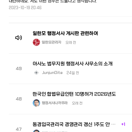
대단하네요. 저도 이런 경우는 드물다고 생각합니다.
2023-10-19 20:46
일한모 행정서사 게시판 관련하여
일한모관리자
오래 전
아사노 법무지원 행정서사 사무소의 소개
49
JunjunOita
24일 전
한국인 합법유급인턴 10명허가 2026년도
48
행정서사나까무라
오래 전
동경입국관리국 경영관리 갱신 1주도 안 걸리고 허가
+1
47