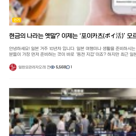
후쿠오카한달살기 #교토한달살기 #일본생활비 #일본날씨 #
배송비 한 건의 주문 총액이 3,980엔 이상이면 무료 배송인 점포가
'가성비'가 최고입니다. "손해 보는 것은 절대 못 참는다"는 상인 기질이
한달살기추천 #해외한달살기
많습니다. 3,980엔 미만일 경우 약 500~800엔 정도입니다.
있어, 흥정하는 것을 부끄러워하지 않습니다. (자랑할 때: "이거 원래 비싼
라쿠텐 시장에서 한국 화장품 확인하기
건데 이만큼 싸게 샀다!") 요시모토 만자이 공연모습(보케와 츠코미) 5.
인기
유머의 본고장, 오사카의 '보케와 츠코미' 오사카는 일본 개그(만자이)의
DHOLIC(디홀릭) 특징 DHOLIC(디홀릭)도 무신사와 마찬가지로 패션
성지입니다. 일상 대화에서도 웃음을 주는 것이 일종의 의무처럼
온라인 쇼핑몰이지만, 화장품도 다수 취급하고 있습니다.
여겨집니다. 보케(Boke): 엉뚱한 짓을 하거나 바보 같은 말을 하는 역할.
일본 법인이 운영하고 있어 고객지원이 탄탄하고, 반품·교환도 쉬워 해외
츠코미(Tsukkomi): 보케의 실수를 날카롭게 지적하며 웃음을 유발하는
직구에 불안한 사람도 사용하기 편합니다.
역할.오사카 사람들은 누군가 "빵!" 하고 총 쏘는 흉내를 내면 실제로 맞
한국 패션 아이템과 함께 구매할 수 있고, 배송비가 저렴하며 배송이 빠
안녕하세요! 일본 거주 10년차 입니다. 일본 여행이나 생활을 준비하시는
연기를 해줄 만큼 유머에 진심입니다. 반면 도쿄의 유머는 조금 더
점도 추천 포인트입니다.
분들이 가장 먼저 준비하는 것이 바로 ‘동전 지갑’이죠? 하지만 최근 일
냉소적이고 지적인 '블랙 코미디'나 자조적인 스타일이 주를 이룹니다. 6.
배송비 주문 총액이 8,000엔 이상이면 무료 배송. 8,000엔 미만인 경
결제 환경은 정말 무서운 속도로 변하고 있습니다. 이제는 현금보다 어떤
라이벌 의식과 실생활의 차이 두 도시는 스포츠와 일상 속에서도 팽팽한
550엔
포인트 앱을 켜느냐? 가 생활비 절약의 핵심이 되었는데요. 오늘은 일본
라이벌 관계를 유지합니다. 야구: 도쿄의 '요미우리 자이언츠' vs 오사카의
오래 전
5,568
1
일한모관리자
DHOLIC(디홀릭)에서 한국 화장품 확인하기 StyleKorean(스타일코리
생활 0년 차라면 반드시 알아야 할 실전 일본 결제 및 포인트 카드 활용
'한신 타이거스'는 한국의 한일전만큼 뜨겁습니다. 에스컬레이터: 도쿄는
특징 StyleKorean(스타일코리안)도 인지도가 높은 한국 화장품 전문
정리해 드립니다. 1. 현금 없는 일본? 이제 '페이(Pay)' 전쟁 중! 몇 년 전만
왼쪽에 서고 오른쪽을 비워두지만, 오사카는 오른쪽에 서고 왼쪽을
온라인 쇼핑몰입니다.
해도 "현금만 받습니다(Cash Only)"라는 문구를 흔히 볼 수 있었지만,
비워둡니다. 여행 시 가장 당황하기 쉬운 부분이니 주의하세요! 7.
브랜드 공식과 제휴가 많아 정품만 취급하고, 타임세일·브랜드세일 등을
지금은 편의점부터 동네 작은 식당까지 QR코드 결제가 보급되었습니다.
여행자를 위한 실전 팁 도쿄 여행: 공공장소에서의 에티켓(전화 자제, 낮은
이용하면 올리브영보다 저렴해지는 경우도 있습니다.
PayPay(페이페이)의 독주: 일본에서 가장 점유율이 높은 QR 결제
목소리)을 잘 지키는 것이 중요합니다. 세련되고 정돈된 맛집 탐방에
소량 구매 시 배송비가 비싸게 나오는 경우가 많아, 묶음 구매가 더
수단입니다. 라인페이(LINE Pay)와 통합되면서 거의 모든 곳에서 사용
최적화되어 있습니다. 오사카 여행: 시장 상인들과 가벼운 인사를 나누어
이득입니다.
가능합니다. 지자체 캠페인을 노리세요: 일본 거주자라면 주목해야 할 점! 각
보세요. 오사카 아주머니(오바상)가 주머니에서 사탕을 꺼내 주신다면,
배송비 주문 총액이 8,000엔 이상이면 무료 배송. 8,000엔 미만인 경
구청이나 시청에서 "우리 동네에서 PayPay로 결제하면 20~30% 환급"
당신은 이미 오사카의 매력에 빠진 것입니다! 맺음말 도쿄는 세련된
1,000~1,500엔입니다.
같은 파격적인 캠페인을 자주 진행합니다. 외식비와 생필품 값을 엄청나
도시의 정석을, 오사카는 사람 사는 냄새 나는 정을 느낄 수 있는 곳입니다
스타일코리안에서 한국 화장품 확인하기
아낄 수 있는 꿀팁입니다. 2. 일본 생활의 꽃, '포이카츠(ポイ活)'란?
여러분은 어느 도시의 스타일이 더 끌리시나요? 다음에 일본을
일본어에는 **'포이카츠(ポイ活)'**라는 말이 있습니다. '포인트 활동'의
방문하신다면, 두 도시 사람들의 이런 미묘한 차이를 직접 경험해 보시길
줄임말로, 포인트를 전략적으로 쌓아 현금처럼 사용하는 재테크를