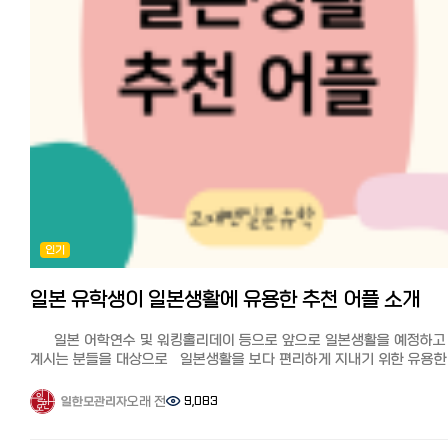
영국 런던에 본사가 있으며 뉴욕, 시드니, 싱가포르, 에스토니아 등 8곳에
30분 이전에 송금한 건은 당일 착금이 가능해서 급하게 송금이 필요한
사무소를 두고 있는 글로벌 송금 회사입니다. 기존 국제송금은 각
상황에서 유용합니다. 수수료와 한도 현금 픽업 센터에서 수령할 필요
서비스가 임의로 정하는 환율, 송금수수료 등이 발생하는데 와이즈는
없이 ‘나’의 일본 은행 계좌로 바로 받기가 가능하며, 국내 최저가 수준의
이용자 매칭을 통해 실제 환율을 적용하며 환율 수수료가 발생하지
일본 송금 수수료를 지원하고 있습니다. 코인샷의 송금 수수료는 송금액
않습니다.
상관없이 건당 5,000원의 고정 수수료 외에는 추가 비용이 발생되지
온라인 송금 서비스이기 때문에 간편하고 무엇보다 수수료가 저렴한 
않습니다. 정기적으로 일본에 계신 자녀분들께 생활비를 보내시는
가장 큰 장점으로 세계적으로 인기를 끌고 있습니다.
부모님들이나, 급하게 송금이 필요한 워홀러, 유학생분들을 위한 기간별
법무국에 자금 이동 업체로 등록되어 있으며, 전 세계적으로 이용자 수는
송금 수수료 이벤트도 진행하니 자세한 내용은 앱 내 이벤트 공지를 확
1000만 명 이상, 매월 송금 총액은 9000억엔을 넘습니다.
보시기 바랍니다. 코인샷 공식 홈페이지 https://finshot.com/
많은 교민들도 이용하고 있어 안전하며 안심할 수 있는 국제 송금
【GME(글로벌머니익스프레스)】 한국에서 일본송금 추천
서비스입니다. 출처：「Wise (企業)」ウィキペディア（Wikipedia）
4사! 'GME(글로벌머니익스프레스)' 최근 핀테크 기술이 발전하면서
와이즈의 특징 많은 한국인들이 사용하며 추천 은행이나 송금회사가
은행권을 통하는 것보다 더 싸고 빠른 해외송금 핀테크 기업들이 늘어나
독자적으로 적용하고 있는 환율이 아니라 실제 환율을 사용하기 때문에
있죠. 기존의 은행권이 사용하는 망은 네트워크 사용료와 송금, 수취
인기
수수료가 저렴하다. 수수료 무료쿠폰을 사용하면 첫회는 가장 이득 PC,
수수료가 발생하는데 핀테크 기업은 블록체인, 프리펀딩 등 다양한
스마트폰으로 완결되며 간편하고 빠르다 한국뿐 아니라 전세계 80개국
방법으로 나라별 최적의 방법을 선택하기 때문에 비용을 낮출 수 있다고
이상 송금 가능 인기 송금업체 3사의 실제 송금액 비교
일본 유학생이 일본생활에 유용한 추천 어플 소개
합니다. 특징 GME(글로벌머니익스프레스)는 2016년 설립된 핀테크
일반 은행보다 저렴해 일본인들이 한국 송금에서 자주 사용하는 것으로
기업으로 한국 정부 최초로 승인받은 해외송금회사라고 합니다. 전국에
알려진 인기 송금 서비스인 EXPARO(엑스파로), 라쿠텐은행과 WISE를
13개 지점을 보유하고 있으며 200개국에 송금가능,
일본 어학연수 및 워킹홀리데이 등으로 앞으로 일본생활을 예정하고
비교해 보았습니다. 시뮬레이션 결과↓↓↓ 100,000엔 송금 시 적용
인터넷송금업체여서 은행 제한 없이 보낼 수 있는 점도 장점입니다.
계시는 분들을 대상으로 일본생활을 보다 편리하게 지내기 위한 유용한
환율과 수수료 포함 실제 한국 현지에서 받는 금액 시뮬레이션 결과입니
전용앱과 사이트를 통해서 간편하게 송금을 할 수 있으며, 한국에서 15시
어플이나 사이트를 몇가지 소개하려고 합니다. ※어플은 더 많이 있으
(2023년 11월 30일 기준) 인기 3사 실제 송금액 비교
이전까지 송금한 건은 당일까지 착금이 완료되고, 15시 이후에 송금한 
여기서는 대표적인 일부를 소개하겠습니다. 1. 커뮤니케이션 LINE
오래 전
9,083
일한모관리자
WISE(와이즈): 수수료 163엔(쿠폰 사용 할인)이 차감되어 약 953,401원
명일 착금처리됩니다.
한국의 카카오톡처럼 일본에서는 라인을 이용합니다. 특히 일본에서는 
EXPARO(엑스파로): 수수료 898,669원이 차감되어 약 898,669원
송금자 계좌정보 등록과 핸드폰인증에 문제가 발생했을때 한국인 상담
연락처를 교환할 때 번호보다 라인을 교환하는 것이 일반적입니다. 
라쿠텐은행: 수수료 877,998원이 차감되어 약 877,998원