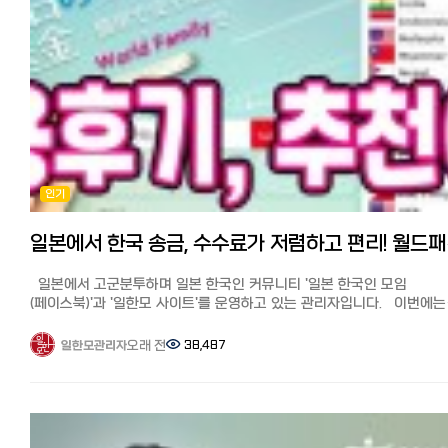
변경했습니다.
세달이내 주민표나 마이넘버카드 스캔 요구하니 사진찍어서 첨부 후,
개인인증에 문제없으면 2-3일에 처리됩니다. 일반 송금업체와 같이 개
송금 950,000원 이하라면 받는 사람의 인증(본인확인)이 필요 없어서
편리합니다.
송금이 급할 시에는 메일로 연락을 주고 받아서 서류 문제 있을 시, 여러
반려되어 처리가 지연될 수 있고 개인 송금시 950,000원 이상은 받는 
핸드폰 SMS를 통해 본인확인을 거칩니다.
은행이나 송금업체에 찾아갈 필요가 없고 추천 친구 코드를 사용하면
7만5천엔까지 수수료가 무료이기 때문에, 적은 액수든 큰 액수든 초회
인기
한번은 가장 저렴하고 편하게 보낼 수 있어서 犬이득입니다.
1회 개인 송금 최대액은 5,000,000원, 연간 최대 송금액(개인의 경우)은
5만 달러(500만엔, 5500만원 가량)입니다.
일본에서 한
초회 친구 소개 코드를 넣으면 7만5천엔까지 수수료가 무료입니다.
받는 사람 인증이 필요없는 금액 한도에 맞춰서 84,800엔(949,201원)
일본에서 고군분투하며 일본 한국인 커뮤니티 '일본 한국인 모임
송금하였고 수수료는 무료 적용받아(530엔분) 29엔(2023년 4월)
(페이스북)'과 '일한모 사이트'를 운영하고 있는 관리자입니다. 이번에는
최근에도 같은 금액 84,800엔을 송금하여 수수료는 할인쿠폰 (769엔분
일한모 페북그룹에서 가장 문의가 많은 일본에서 한국 송금, 그 중에서
사용하여 49엔, 한국에 보내진 금액은 875,359원이었습니다.
추천이 많은 월드패밀리 송금을 직접 사용해 본 후기와 추천 이유에 대
오래 전
38,487
일한모관리자
장단점과 포인트 ●장점: 초회 매장이나 지점 방문없이 인터넷으로
소개해드리겠습니다. 일본에서 한국으로의 송금, 가장 잘 아는 사람은
완결되며 친구 소개 코드를 쓰면 가장 싸게 보낼 수 있다.
필자인 저를 포함한 일본에 살고 있는 한국인입니다.
●단점: 서류미비나 입력에 오류가 있을 시, 외국인 담당자와 영어로 연
일본에서 열심히 엔을 벌어 부모님께 용돈 송금, 사업 자금 송금 등 유리
하기 때문에 의사소통이 느리고 어렵다. 2회째부터는 금액에 따라 수수
송금은 꼭 알아둬야 할 정보입니다. 이번에는 일본에서 한국으로 추천 
(대략 1% 내외. 10만엔 송금시 1,119엔, 100만엔 송금시 9,588엔)가
비교 분석! 가장 저렴하고 편한 송금은? 꿀팁과 수수료 할인 쿠폰 기사
올라가므로 타 서비스와 비교가 필요.