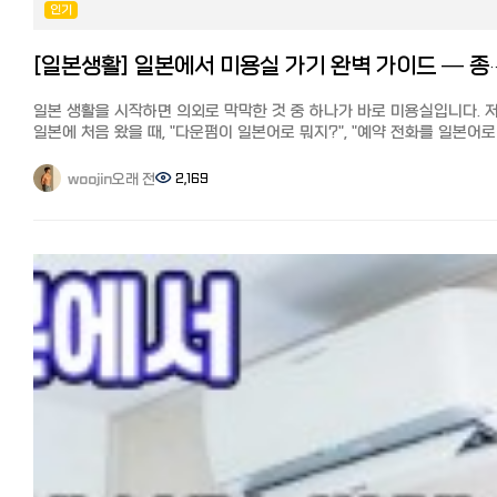
계정에 등록된 국가는 다른 국가로 이동하지 않는 한 변경할 수 없습니다
인기
최근에 이사하신 경우, 이사한 곳에서 넷플릭스이용에 관한 자세한 내용
확인해 주세요. 정리하면, 한국과 일본에서 넷플릭스 라인업이 다른 가장
[일본생활] 일본에서 미용실 가기 완벽 가이드 — 종류
큰 이유는 작품별·국가별로 제공 권한(라이선스)이 다르기 때문입니다.
주요 이유를 자세히 설명하면 다음과 같습니다.
일본 생활을 시작하면 의외로 막막한 것 중 하나가 바로 미용실입니다. 
1. 배포 권한이 국가별로 판매되기 때문에 영화사와 방송사는 작품의
일본에 처음 왔을 때, "다운펌이 일본어로 뭐지?", "예약 전화를 일본어로
배급권을 국가별로 판매하는 것이 일반적입니다. 예를 들어, 일본의 한
해야 하나?" 싶어서 머리가 길어질 대로 길어질 때까지 미루다가, 결국 
TV방송국이나 동영상 스트리밍 서비스가 독점 스트리밍 권한을 가지고
들어갈 때까지 참았던 경험이 있습니다. 그런데 알고 보면 일본 미용실도
있다면, 넷플릭스 일본에서는 제공할 수 없습니다. 반면 한국에서는 그
오래 전
2,169
woojin
종류와 예약 방법만 익혀두면 생각보다 어렵지 않습니다. 오늘은 일본에
권리를 넷플릭스가 확보하면 스트리밍이 가능합니다.
미용실 이용하는 법을 종류부터 예약, 시술 용어, 가격, 한국인 팁까지
2. 시청자의 니즈 넷플릭스는 국가별 인기에 맞춰 작품을 갖추고 있습니다
정리해보겠습니다. - 일본 미용실의 종류 - 1. 대형 체인
한국에서는 한국 드라마와 한국 영화를 풍부하게 제공. 일본에서는
전국에 지점을 둔 프랜차이즈형 미용실입니다. 가격·서비스가 일정하고
애니메이션, 일본 드라마, 국내 영화 라인업이 풍부합니다.
예약 시스템이 잘 되어 있어 초보자에게 무난합니다. 다만 지점·디자이
3. 타사와의 독점 계약 일본에서는 한국 드라마가 넷플릭스 외의 서비스
따라 실력 편차가 있습니다. 2. 개인 (프라이빗)
(U‑NEXT, Disney+, Lemino 등)에서 독점 스트리밍되는 경우가 있습니
디자이너 개인이 운영하는 소규모 . 섬세한 시술과 트렌디한 스타일이
그 결과, 일본판 넷플릭스에는 없던 작품이 탄생합니다.
강점이라 일본 감성·트렌드 컷을 원하면 추천. 단, 인기 디자이너는 예약
한일 넷플릭스의 특징과 한국 드라마 작품수
빡빡합니다. 3. 한국계·한국식 미용실
같은 날의 일본판 넷플릭스홈 화면 같은 날의 한국판 넷플릭스홈 화면
신오쿠보(도쿄), 츠루하시(오사카) 등 한인타운 중심으로 분포.한국어가
같은 날의 일본판과 한국판 넷플릭스홈 화면을 보면 표시되는 라인업도
통하고 한국식 펌·컷이 가능해 가장 마음 편한 선택지입니다. 다만 지역·
당연히 오늘의 TOP10도 다릅니다. 위에서 설명한 대로, 한국판
수가 한정적입니다. 4. 저가 컷 전문점 (QB하우스 등)
넷플릭스는 한국 드라마와 한국 영화 등 스트리밍 수가 일본판보다
1,000~1,500엔대로 커트만 빠르게. 펌·염색은 안 되지만 앞머리·간단
많습니다.
정리엔 가성비 최고. 참고: 네일은네일(ネイルサロン), 속눈썹은아이래시
그렇다면, 과연 얼마나 많은 작품이 있을까요? 한일 넷플릭스의 특징도
(まつエクサロン)으로 따로 운영되는 경우가 많습니다. - 시술 일본어 용어
함께 정리해서 설명하겠습니다.