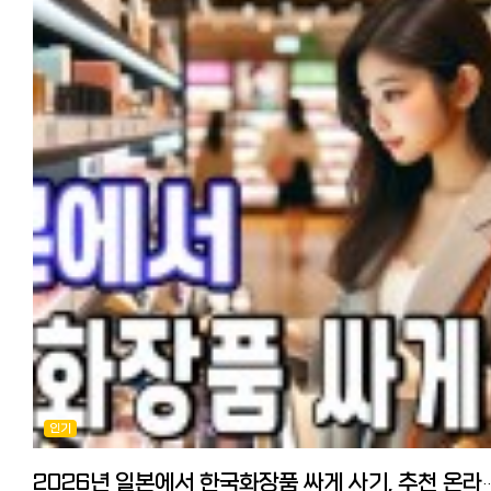
있는데요. 요즘은한국어로 원하는 스타일만 보내면 일본 미용실에 일본
사용하고 있는 것 같습니다)”라는 오류가 표시될 수 있습니다.
10만원이 훌쩍 넘는 것이 보통입니다. 2년 연속 에어컨을 사본 경험을
예약·통역을 대신 해주는 서비스도 생겼습니다. (인스타 @beautia.japan )
이 메시지가 나타났나요? 당황하지 말고 VPN을 끈 뒤 다시 연결해 주세
토대로 일본에서 에어컨 가장 저렴하게 구매하는 법, 에어컨 청소하는 법
일본어가 0이어도 검증된 미용실에서 원하는 머리를 받을 수 있어, 저처
제 경험에 따르면, VPN을 이용해 한국판 넷플릭스를 시청하면 약 1시
팁과 추천 사이트를 소개해드리겠습니다. -에어컨 저렴하게 구매하기
미용실을 미뤄온 분이라면 한 번 알아두시면 좋을 것 같습니다. - 마무리
정도 지나 이 오류 메시지가 나타나지만, 놀라거나 당황할 일 없이 VPN
※일본 최대 중고에어컨 사이트에서도 5년지난 중고가 7만엔에 배송료
일본 미용실, 종류와 예약 방법만 알면 생각보다 어렵지 않습니다.
한 번 끈 뒤 다시 연결하면 계속해서 한국판 넷플릭스를 이용할 수 있습니
5500엔, 표준공사 2만엔으로 총 10만엔에 가까운 가격이 됩니다. 제가
핫페퍼뷰티로 예약해보거나, 일본어가 부담되면 한국어 예약 대행을
또한, 일본어 자막이 필요하신 분들은 한국판 넷플릭스의 한국 드라마는
작년에는 중고 에어컨 전문 사이트에서 구매했는데 성수기가 되면 가격
활용하는 것도 방법입니다. 엔저인 지금, 미뤄왔던 머리·네일을 일본에서
일본어 자막이 없을 수도 있습니다.
올라 본체 6-7만엔에 표준공사비 2만엔 정도로 신품가격과 별차이가
시도해보시는 건 어떨까요? 마지막까지 읽어주셔서 감사합니다.
VPN은 어떤 것이 좋을까? 위에서 몇 차례 등장한 VPN은 어떤 것을
없었습니다. 구매는 중고사이트에서 가장 저렴한 방법으로는 본체만
사용해야 할지 모르는 분들이 많을 것 같은데요.
중고를 잘 골라서 구매하고 설치는 구라시노마켓토(한국의 숨고)에서 가
한국의 TV 프로그램·드라마·버라이어티·스포츠 중계를 즐기는 일본 거
저렴한 업자를 찾는 법입니다. 중고 에어컨은 메르카리, 라쿠텐 이치바에
한국인과 한국 버전 넷플릭스를 이용하는 일본인이 자주 사용하는 것으
많이 있습니다. 라쿠텐이치바에서 중고 에어컨 보기
알려진 VPN은 ExpressVPN입니다.
메르카리 500엔 쿠폰 획득 링크 6조짜리 보통 35000-45000엔
ExpressVPN은 가장 유명한 서비스 중 하나로, 보안과 속도가 압도적
정도에 구매할 수 있습니다. 에어컨은 실외기 가스가 소모품이어서
뛰어나다고 알려져 있습니다.
가능하면 출시 5년이내의 것을 고르는게 좋습니다. 설치공사는
이용은 유료이지만, 1개월 동안 무료로 사용할 수 있고 언제든지 취소할 
구라시노마켓토에서 제품을 구매 후에는 구라시노마켓토에 여러 업자들
있어 리스크가 없습니다. (1개월 후에는 월 500엔 정도) 業界最速、安
컨택해서 견적을 받아보세요. 표준공사비는 18000엔에서 25000엔 정
匿名VPNサービス【ExpressVPN】1か月間無料で利用する
합니다. 다만 실외기의 위치, 에어컨 타공 여부 등에 따라 크게 다를 수
있습니다.
[추가정보] Netflix와 동영상 스트리밍 서비스(VOD) 간단 비교 일본에
※기본 공사는 18000엔에서 25000엔 정도. 여러 군데 견적을 받아서
한국 드라마를 보려면 어느 VOD 서비스가 좋을까? 라고 궁금해하시는
결정하세요 중고 에어컨+구라시노마켓토 업자를 통한 설치공사로 저는
분들이 많을 것 같습니다. 한국도 마찬가지지만, 동영상 스트리밍 서비스
인기
2024년에 나온 상태가 괜찮은 중고에어컨을 4만엔에 구매, 설치
(VOD)가 많아 선택하기가 쉽지 않습니다.
2만엔으로 6만엔에 설치완료했습니다. 다만 주의점으로 실내기가 3층
일본에서 인기 있는 동영상 스트리밍 서비스(VOD) 7개사를 간단히 비
실외기가 1층일 경우에는 구라시노마켓토에서는 대응이 안되거나 대응
2026년 일본에서 한국화장품 싸게 사기, 추천 온라인
보았습니다. 1~2일에 한 편 정도, 많은 한국 드라마와 신작을 보고 싶다!