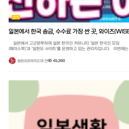
개설이 불가하기 때문에(본인 명의 핸드폰 인증 필요) 한국 현지에 있거
이번 기사를 참고로 똑똑한 송금해보세요^^
한국에서 계좌 개설하지 않으면 일본에서는 사용이 불가능합니다. 한도
건당 만달러, 연간 10만달러까지입니다.(증빙서류 미제출) 유학생이나
[추천 기사] 한국에서 일본송금 추천 4사! 카카오뱅크, 코인샷, GME, 모
인기
해외체재자의 송금에 대해서는 연간한도가 없습니다. 해외송금은 신청 
수수료, 한도, 특징 비교. 해외 송금 시 필요한 것
변경이나 취소가 불가능합니다.
https://korean.co.jp/life2/300 일본 핸드폰, 통신사 추천은? 알
카카오뱅크 송금 공식 홈페이지 https://www.kakaobank.com/
(格安SIM) 4사 비교분석, 개통 절차, 주의점과 사용 후기
【코인샷】 코인샷은 일본 유학생, 워홀러, 장기 일본 거주자 그리고 일본에
https://korean.co.jp/life2/10 [일본 거주자들의 재테크] 니사, 주식,
자녀를 둔 부모님들이나 한국에 거주하는 일본인들이 많이 이용하고
포인트 등 목돈 만드는 법과 선배들의 꿀팁 https://korean.co.jp/life
일본에서 고군분투하며 일본 한국인 커뮤니티 '일본 한국인 모임
있으며, 일본 외에도 전세계 224개국으로 송금이 가능하여 현재 35만 
일본에서 전기, 가스 요금 아끼기! 알려주고 싶지 않은 팁, 캐쉬백,
(페이스북)'과 '일한모 사이트'를 운영하고 있는 관리자입니다. 이번에는
이상의 가입자와 약 3조 원의 누적 송금을 기록하는 등 다국적 유저에게
쿠폰링크. 8년간 실제 광열비 https://korean.co.jp/life2/11
일한모 페북그룹에서 문의가 많은 송금업체 와이즈에 대해서 알아보고
폭넓게 이용되고 있습니다. 국내 소액해외송금업•전자금융업 라이선스
재일한국인이 추천하는 일본 신용카드 7선! 연회비 무료, 심사 잘 나고
일본에서 한국으로 첫 송금 시 WISE(와이즈)를 추천하는 이유에 대해서
오래 전
45,390
일한모관리자
오픈뱅킹 사업자 인증을 받고, 일본 재무국에서도 정식 인증을 받은
혜택이 높은 카드는? https://korean.co.jp/life2/130 [일본 인터넷
소개해드리겠습니다. 일본에서 한국으로의 송금, 가장 잘 아는 사람은
해외송금 업체로 한국과 일본 양국에서 정식 라이선스를 보유한 업체로
개통과 설치] 거주 한국인 추천 6사의 속도와 요금, 직접 써 본 후기
필자인 저를 포함한 일본에 살고 있는 한국인입니다.
안전하게 운영되고 있습니다. 특징 코인샷의 주요 특징은 편리한
https://korean.co.jp/life2/135 [일본에서 집 사기] 주택론의 모든 
아시다시피 한국인은 성인이 되어 취직하면 부모님께 용돈을 드리거나
사용성입니다. 한국 은행 계좌를 한 번만 등록하면 송금 시 입력한 금액
이자, 대출 한도, 추천 은행, 화재보험까지
송금을 하는 문화가 있습니다.(한일부부는 그것이 싸움의 원인이 되는
자동으로 출금되는 오토데빗 기능을 제공합니다. 별도로 충전하거나
https://korean.co.jp/life_realestate/7 [일본에서 집 구하기] 추천
경우도 많다고 하네요^^;;;）
입금하는 절차 없이 앱에서 바로 송금액을 입력하면 끝입니다. 또한
부동산 사이트와 쉐어하우스, 한국부동산과 꿀팁까지
그래서 해외에 있으면서 정기적으로 송금하는 사람이 많습니다. 해외생
비대면 간편 가입이 가능해서 은행 방문 없이 신분증과 얼굴 인증만으로
https://korean.co.jp/life_realestate/1 일본 취업, 구인/전직 사
힘든데 효자효녀들인 것 같습니다^^
집에서 바로 가입할 수 있습니다. 가입 후 수취인 정보를 미리 등록해두
추천! 한국인 선배가 전수하는 꿀팁과 구직 시장
이번에는 일본에서 한국으로 추천 송금 비교 분석! 가장 저렴하고 편한
다음번 송금 시 클릭 몇 번으로 송금이 완료되어 더욱 편리한 장점이
https://korean.co.jp/life3/29
송금은? 수수료 할인 쿠폰 기사에서 'WISE(와이즈)'를 더 알고 싶다는
있습니다. (*다만 일본에서는 코인샷 앱 다운로드가 제한될 수 있어, 일본
요청이 있어 자세히 소개합니다. 와이즈는 어떤 회사? 믿을 수 있을
출국 전 또는 한국 방문 시 미리 설치 및 가입을 해두시는 것을
Wise(와이즈, 구 트랜스퍼와이즈)는, 2011년 1월에 창업한 인터넷 송금
권장드립니다.) 일본으로의 송금은 수취 은행이나 지점에 제한이 없어 
서비스입니다.
은행, 어떤 지점이든 자유롭게 보낼 수 있습니다. 영업일 기준 오후 5시