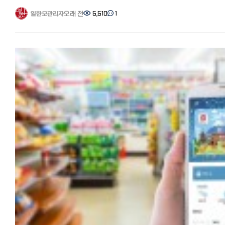
심지어 에스컬레이터 서 있는 위치까지! 일본 여행자나 현지 생활자라면
좌우합니다.
+배송비 500엔에 구매했는데, 사조의 경우 현지 유통비 1,342엔+현지
반드시 공감할 도쿄인과 오사카인의 7가지 결정적 차이를 정리해 드립니
오래 전
5,510
1
일한모관리자
도쿄: 사계절이 뚜렷하며 겨울에도 비교적 맑고 온화합니다. 오사카 & 교토:
배송비 350엔+국제 배송비 547엔+관세·세금 135엔-쿠폰 547엔으로
1. 역사적 배경: 무사의 도시 vs 상인의 도시 도쿄와 오사카의 기질 차
분지 지형인 교토와 더불어 오사카의 여름은 최고 38~40도에 육박하는
여러 가지가 포함돼도 Qoo10보다 저렴한 1,827엔이었습니다.
에도 시대부터 시작되었습니다. 도쿄(에도): 일본의 수도이자 정치·행정의
극한의 무더위를 자랑합니다. 여름 한달살기는 비추천하며, 단풍이 아름
핵심은 아래 배너에서 받을 수 있는 국제 배송비 할인 쿠폰으로 저렴하게
중심지입니다. 과거 무사 중심의 문화가 뿌리 깊어, 격식과 예의를 중시
가을을 적극 추천합니다. 후쿠오카: 남쪽에 위치해 겨울에도 영하로
구매하는 것입니다.
조용하고 정돈된 분위기가 강합니다. 오사카(나니와): 예로부터 '천하의
내려가는 일이 드물어 겨울 한달살기에 가장 적합합니다.
SAZO(사조)에서 한국 화장품 확인하기
부엌'이라 불리던 상업 도시입니다. 실용적인 이익과 인간관계, 활발한
5. 현지 분위기: 나의 성향과 맞는 도시는? 도쿄: "바쁘고 세련된 도시인의
SAZO(사조)의 사용법, 자세히 보려면 여기↓ 일본에서 한국제품 직구,
교류를 중시하는 상인 정신이 도시의 근간이 되었습니다. 2. 말투의 온도
삶". 인프라가 완벽하고 현대적인 문화를 선호하는 분들에게 최고의
구매대행사이트 추천! 일본 온라인쇼핑몰보다 싼 SAZO(사조), 쿠폰 
차: 표준어 vs 관서벤(사투리) 도쿄: 표준어를 사용하며 어조가 부드럽고
선택입니다. 오사카: "활기차고 정겨운 이웃". 사람들과 소통하기 좋아하고
Amazon(아마존) 특징 일본 최대 규모의 온라인 쇼핑몰인 아마존에서도
정중합니다. 상대방과 일정한 거리를 유지하는 세련된 느낌을 줍니다.
에너지가 넘치는 환경을 원한다면 오사카가 정답입니다. 후쿠오카:
한국 화장품이 계속해서 늘어나고 있습니다.
오사카: '관서벤(칸사이벤)'이라 불리는 특유의 사투리를 씁니다. 억양이
"여유롭고 조용한 일상". 복잡한 대도시보다 바다와 자연이 가까운 곳에
품목 구성이 한국 화장품 전문 온라인몰에 비하면 적지만, 일본 창고에서
강하고 리듬감이 있어 감정 표현이 풍부하고 훨씬 활기찬 인상을 줍니다.
느긋하게 지내고 싶은 분들에게 추천합니다. 교토: "전통과 사색의 시간".
발송이 많아 아마존 프라임을 이용하면 다음 날~2일 내에 도착하고
예시 비교 도쿄: "そうですね (소데스네 / 그렇네요)" - 정중한 동의 오사카:
고즈넉한 사찰과 골목을 거닐며 일본의 역사를 느끼고 싶은 분들에게
배송비가 저렴한 것이 가장 큰 특징입니다.
"そやな〜！ (소야나 / 그렇지~!)" - 친근한 맞장구 3. 인간관계와 대화
적합하지만, 넘치는 관광객은 감수해야 합니다.
배송비 한 건의 주문 총액이 2,000엔 이상이면 무료 배송인 점포가
방식 도쿄 사람: 타인에게 폐를 끼치지 않는 '메이와쿠(迷惑)' 문화를
총평: 나에게 맞는 도시 찾기 현대적인 인프라와 다양한 볼거리가
많습니다. 프라임 회원은 무료 배송입니다.
최우선으로 합니다. 처음엔 조심스럽고 경계하는 듯 보이지만, 한 번 쌓
중요하다면? ➡ 도쿄 사람 냄새 나는 시장과 맛있는 음식, 가성비가
아마존에서 한국 화장품 확인하기
신뢰는 깊고 오래갑니다. 엘리베이터나 전철에서는 침묵이 기본 매너입니
중요하다면? ➡ 오사카 가장 저렴한 비용으로 여유로운 생활을 즐기고
라쿠텐 시장 특징 라쿠텐 시장에서도 한국 화장품이 매년 늘어나고
오사카 사람: 개방적이고 정이 많습니다. 초면에도 스스럼없이 말을 걸며,
싶다면? ➡ 후쿠오카 일본 특유의 전통적인 미학에 푹 빠지고 싶다면? ➡
있습니다.
시장이나 식당에서도 사장님과 손님이 친구처럼 농담을 주고받는 풍경이
교토
아마존과 마찬가지로 일본 발송이 많아 배송이 1~3일 내로 빠르며, 쇼핑
흔합니다. 모르는 사람에게 길을 물어도 자기 일처럼 친절하게 알려주는
여러분의 일본 한달살기 드림 시티는 어디인가요?
마라톤이나 라쿠텐 슈퍼 세일 기간을 이용하면 실질적으로 일본 최저가
'따뜻한 오지랖'이 특징입니다. 4. 돈을 쓰는 법: 품격 vs 가성비 두 지역의
댓글로 여러분의 계획이나 궁금한 점을 공유해 주세요! 다음 포스팅에서
구매할 수 있는 경우가 많습니다.
경제 관념은 확연히 다릅니다. 도쿄: 브랜드와 품질, 그리고 **'트렌드'**를
각 도시별 숙소 예약 꿀팁을 소개해 드릴게요.
라쿠텐 이용자라면 SPU(포인트 배율 상승)로 더욱 저렴하게 한국 화장
중시합니다. 가격이 비싸더라도 내 삶의 가치를 높여주는 물건이라면
#일본한달살기 #일본여행 #도쿄한달살기 #오사카한달살기 #
구매할 수 있습니다.
기꺼이 지불합니다. (자랑할 때: "이거 정말 비싼 거야.") 오사카: 실용성과