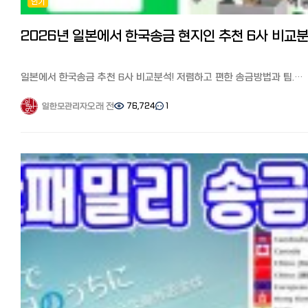
인기
현장 스케치: 아침 일찍 갔는데도 대기 번호가 100번대... 서류를 접수하
나면 '접수표'를 줍니다. 이제부터는 짧게는 1개월, 길게는 3개월의 기다
시작됩니다.
5. 대망의 결과 발표! 어느 날 우편함에 도착한 엽서 한 장. '수수료
4,000엔어치 수입인지'를 사 오라는 문구를 보는 순간 "아, 합격이구나!"
싶어 소리를 질렀죠.
일본에서 한국송금 추천 6사 비교분석! 저렴하고 편한 송금방법과 팁.
✅ 신청 전 필수 체크리스트 (요약) 구분 주요 내용 : 법적 조건 한국/일본
수수료 할인 쿠폰
양국 혼인신고 완료 (호적등본 기재 필수) 핵심 서류 : 질문서(교제 경위)
일본에서 고군분투하며 일본 한국인 커뮤니티 '일본 한국인 모임
오래 전
76,724
1
일한모관리자
사진(본인 및 가족), 신원보증서, 경제력 증명 배우자의 주민세 과세/납세
(페이스북)'과 '일한모 사이트'를 운영하고 있는 관리자입니다. 일본에
증명서 (미납 있으면 절대 안 됨!) 소요 기간 통상 1개월 ~ 3개월 (지역
거주하는 한인 분들의 가장 궁금해 하는 것 중 하나가 송금과 환전인데요,
뉴칸마다 차이 있음)
중에서 부양자 공제나 부모님 용돈, 뼈빠지게 번 엔화를 한국 통장에 보낼
???? 마지막 한마디: 가장 중요한 건 '진실성'입니다. 서류 내용이 앞뒤가
어느 송금을 써야할지 고민스러운 부분입니다.
안 맞으면 추가 서류 요청이 오거나 거절될 수 있으니 솔직하고 꼼꼼하게
저는 일본 와서 한국갈 때마다 현금을 가져가서 현지 은행이나 명동
적는 게 최고예요. 일본에서의 새 출발을 준비하는 모든 일한모 회원분들,
환전소에서 환전하거나(환전은 해당 국가에서 하는 것이 유리한 것으로
파이팅입니다!
들었습니다), 최근에 와서야 부양자 공제를 위해서 다양한 송금서비스를
이용해봤는데요,,
일본 거주 한국인 추천이 많은 인터넷 송금 와이즈, 월드패밀리송금,
신한은행 계열인 SBJ은행 송금, 코인샷, 그리고 신오쿠보 송금업체까지,
서비스간 장단점을 비교하였습니다. 일한모 한정 수수료 할인 쿠폰도
소개하니 자신에게 맞는 서비스를 찾아보세요.
◆와이즈(구 트랜스퍼와이즈):
추천이 많아 사용해봤습니다. 최근에 트랜스퍼와이즈에서 와이즈로 이