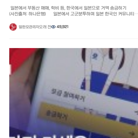
●단점: 3만엔 이상 수수료 천엔으로 다소 비싼편
100,000엔 송금 시 적용되는 환율과 수수료를 포함하여 실제 한국
★일한모 고객이라면 첫 송금수수료 무료로 송금이 가능합니다.
일본에서 부동산 매매, 학비 등, 한국에서 일본으로 거액 송금하기
현지에서 받는 금액 시뮬레이션 결과입니다. (2024년 1월 3일 기준)
첫 송금 수수료 무료 쿠폰받고 송금하기: https://jp.coinshot.org/
(사진출처: 하나은행) 일본에서 고군분투하며 일본 한국인 커뮤니티
월드패밀리 송금 : 수수료 500엔이 차감되어 약 940,380원 (이하
가입시 초대코드 ILHANMO를 입력하세요. ◆월드 패밀리 송금:
'일본 한국인 모임 (페이스북)'과 '일한모 사이트'를 운영하고 있는
초대링크에서 회원가입 시 500포인트를 받으면 초회 무료)
※월드패밀리송금은 2025년 1월부터 한국송금이 종료되었습니다.
관리자입니다. 송금은 페북 일한모 그룹의 주요 테마입니다. 보통 일본
오래 전
49,921
일한모관리자
EXPARO(엑스파로): 수수료 939,659원이 차감되어 약 2,500엔
한국이외 나라에 송금하실때는 아래 쿠폰으로 저렴하게 보낼 수 있습니
뼈빠지게 번 엔화를 한국으로 어떻게 송금하면 좋을지에 대한 질문이
라쿠텐은행: 수수료 877,998원이 차감되어 약 4,750엔 가입만 하면
수수료가 싸다는 이야기를 듣고 이번에 처음 사용해봤습니다.
많은데요, 이번에는 한국에서 일본으로 학비나 생활비, 또는 부동산 구매
500엔 포인트 획득 월드패밀리 송금은 하루 송금 한도액이 100만엔, 
하루 송금 한도액은 100만엔, 송금수수료는 10만엔까지 500엔, 그 이상
거액을 송금할 때 정보를 모아봤습니다. 【한국에서 일본송금 질문】
수수료는 500엔까지 1000엔, 그 이상은 10만엔으로 은행과 다른 인터
천엔입니다. 10만엔까지 500엔이어서 어느 곳보다 수수료가 저렴합니다
안녕하세요^^ 한국에서 돈을 받아 집을 구매하신분계신가요? 저는 현재
송금 서비스보다 압도적으로 저렴합니다. 아래 링크를 통해서 가입하시
재류카드나 마이넘버를 폰으로 간단 인증하여 보내면 메일로 승인 연락
배우자비자로 일본에 거주중입니다.
500엔 포인트를 받을 수 있기 때문에 10만엔까지 무료로 송금할 수
오며 바로 송금을 진행할 수 있습니다.
한국에 집을 처분하고 일본에 집을 구매 예정인데 원화를 엔화로 한꺼번
있습니다. 10만엔까지 무료 송금 쿠폰 획득↓
계좌에 송금액을 지불하면 메일로 수취인 신분 인증하라는 연락이 옵니
많은 돈은 송금불가로 알고있습니다. 돈을 나누어서 보내는 방법이 있지
http://www.worldfamilyremit.com/ 월드 패밀리 송금의 사용법과 
한국에서 받는 사람 본인이 폰으로 인증해야 하는 부분이지만, 받는 분이
수수료가 만만치않고 시간이 오래 걸리는 것으로 알고있습니다.
해외 거주 한국인은 재류카드나 마이넘버카드를 휴대폰으로 찍어 간편인
고령이거나 하기 어려운 경우는 신분증 사진만 메일로 보내주면 처리해
조언부탁드려요 감사합니다. 최신 정보! 신고가 불필요한 연간 송금한도가
승인되면 메일로 연락이 오며 바로 송금이 가능합니다. 계좌로 송금액을
점이 대단히 편리했습니다.
2배로 인상 2023년 초에 오래동안 묶여있던 개인의 연간 송금한도
입금하면 메일로 수취인 신분증 연락이 오고, 한국에서 받는 사람 본인(
오전에 부모님 신분증 보냈더니 오후에 송금 완료되었습니다.(2023년 
5만달러(2023년 8월기준 6400만원 정도)가 국가/개인간 거래액 규모
들어 부모)이 휴대전화로 인증해야 합니다.
18일 시점, 10만엔 송금, 1,017,020원 착금)
커지면서 대폭 인상된다는 뉴스가 있었습니다. 확인해본 바, 2023년
보통 1~2시간 안에 송금이 완료되어 빠른 것도 장점입니다.
7월부터 시행되었고 연간 송금한도가 2배인 10만달러로 변경되었습니
그때 고령이거나 대응이 어려운 경우는 타사라면 송금 자체가 안 되거나
장단점과 포인트 ●장점: 수수료가 저렴(10만엔까지 500엔). 받는 분
저는 8월에 2억정도를 무사히 송금 받았습니다.(수수료는 1억에
지연되는 경우가 많은데 월드패밀리 송금에서는 보내는 사람이 부모의
본인인증을 대신 해준다.
송금수수료, 중계은행수수료, 전신료 등으로 10만원 정도. 은행이나
신분증 이미지를 가지고 있으면 그것을 메일로 보내기만 하면 승인해 주
●단점: 메일로 일본어 상담이어서 답은 빨리 오는 편이지만, 급하거나
우대조건에 따라 상이) 이건 수취인의 합산 금액이 아니고 한국에서 보
때문에 매우 편리합니다.
일본어가 안될 경우 답답할 수 있다.
한사람의 한도액입니다. 거액 송금받으면 은행에서 전화가 온다? 아울
저도 부모님이 기계치신데 이 대응으로 큰 도움이 되었습니다.
★월드패밀리도 아래 링크에서 500엔 포인트 받아 수수료 할인을 받으
직접 확인한 바, 대부분의 일본은행에서도 별도의 수취한도액을 설정하
기본 설정된 환율이 저렴＋수수료 할인으로 어느곳보다 유리한 금액으로
있지 않다고 합니다. 다만, 천만엔이상 입금이 있을 시, 어떤 자금인지