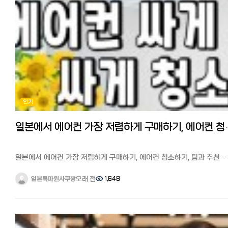
- 현장에서 이 단어들만 알아도 절반은 성공입니다. 한국어 일본어 커트
한국 버전 넷플릭스의 특징과 작품수 한국 드라마: 약 700~1,000 작품
カット (캇토) 다운펌(자연스러운 펌) ストレートパーマ (스토레토파마)
한국 영화·버라이어티도 매우 풍부 한국의 방송사(tvN, JTBC, SBS 등)의
매직(강한 직모교정) 縮毛矯正 (슈쿠모쿄세이) 일반 펌 パーマ (파마) 염색
작품이 비교적 많다 일본 버전 넷플릭스의 특징과 작품수 한국 드라마: 약
カラー (카라) 뿌리염색 リタッチカラー (리탓치카라) 탈색 ブリーチ
500~700 작품 ‘오징어 게임’, ‘눈물의 여왕’, ‘수고했어’ 등 Netflix
(브리치) 트리트먼트 トリートメント 기장은 유지해주세요 長さはキープで
오리지널 작품은 거의 동일 일본 애니메이션, 일본 드라마, 국내 영화가 풍성
(나가사와 키프데) 앞머리만 정리 前髪だけ整えて (마에가미다케) - 예약
일부 한국 내용 작품이나 구작은 제공되지 않을 수 있다 즉, 한국판이 약
방법 - 1. 핫페퍼뷰티 (ホットペッパービューティー)⭐ 추천
100~300 작품 정도 더 많다는 것을 알 수 있습니다. ‘몇 배’라고 할 정
일본 최대 미용 예약 앱/사이트. 메뉴·가격·후기·쿠폰까지 보고앱으로
큰 차이는 아니지만, 저처럼 매일 한국 드라마를 보는 한국 드라마
예약할 수 있어 전화가 부담스러운 분께 최적입니다. 2. 전화 예약
매니아에게는 큰 차이라고 할 수 있습니다.
인기 개인은 전화만 받는 곳도 있습니다. 일본어 회화가 필요해 난이도가
게다가 한국 버전에서는 오래된 한국 드라마, 한국에서 방영된 지 얼마 안
인기
높습니다. 3. 홈페이지 / 인스타 DM
작품, 일본에서는 권리 문제로 스트리밍되지 않은 작품까지 볼 수 있어,
요즘은 인스타 DM 예약을 받는곳도 많습니다. 4. 워크인 (예약 없이 방문
드라마 팬이라면 꼭 볼 가치가 있습니다.
저가 컷 전문점 위주로 가능. 인기 가게는 거의 예약 필수입니다. - 가격대
일본에서 한국판 넷플릭스를 보는 방법 저는 최근 한국판 넷플릭스에서
일본에서 에어컨 가장 저렴하게 구매하기
지역·마다 다르지만 도쿄 기준 대략: 커트: 4,000~7,000엔 컷+컬러:
1995년에 방영되어 당시 신드롬을 일으킨 드라마 ‘모래시계’를 다시
10,000~18,000엔 다운펌/매직: 12,000~25,000엔 지명료(디자이너
봤습니다. 역사에 남을 작품이죠. 아직 안 보신분들께 추천합니다!
지정): +500~2,000엔 엔저 시대인 지금, 환율 덕에 한국보다 저렴하게
일본에서 한국 넷플릭스를 보는 방법을 설명드리겠습니다.
일본에서 에어컨 가장 저렴하게 구매하기, 에어컨 청소하기, 팁과 추천
느껴지는 경우도 많습니다. - 한국인이 알아두면 좋은 팁 - 원하는 스타일
일본에서도 한국판 넷플릭스를 시청하는 방법은 VPN이라는 앱을 사용
사이트 총정리
사진 3장은 필수. 말보다 사진이 정확합니다. **다운펌(스트레이트 파마)**은
합니다.
일본의 여름은 한국보다 덥고 습하기로 유명합니다. 실제로 태풍이
오래 전
1,648
일본특파원사쿠짱
모든곳이 잘하는 게 아니니 메뉴에 있는지 확인. 현재 머리 상태 사진도
VPN을 이용 VPN을 알고 계신 분도 계시겠지만, VPN으로 한국 서버에
한반도를 피해 일본열도를 아래에서 위까지 훓고 지나가는 일이 다반사
보여주면 손상·기장 소통이 쉽습니다. 일본은팁 문화가 없습니다. 시술비만
연결하면 간편하게 한국 넷플릭스로 전환해 한국 작품을 즐길 수 있습니
날씨가 갑자기 덥고 습해지면서 오래 사용한 에어컨 한대는 청소(클리닝
내면 됩니다. 미묘한 뉘앙스(층 두께, 컬러 톤)는 번역앱으로도 전달이
한국판 넷플릭스가 갑자기 볼 수 없게 되었다? 방법과 주의사항 다만,
하고 한대는 처분하여 새로 장만하기로 마음 먹었습니다. 에어컨은 기
어려우니, 미리 메모해 두세요. - 일본어가 부담된다면 - 솔직히 가장 큰
넷플릭스는 VPN 사용을 감지하면 갑자기
십년이상 쓰는 가전으로 실내기와 실외기 2대로 구성되어 있고
벽은예약과 시술 중 소통입니다. 저도 번역앱을 붙들고 진땀을 뺐던 기
“VPNまたはプロキシを使用しているようです(VPN 또는 프록시를
설치공사비가 별도로 들기 때문에 가장 작은 6조짜리라 하더라도 신품은