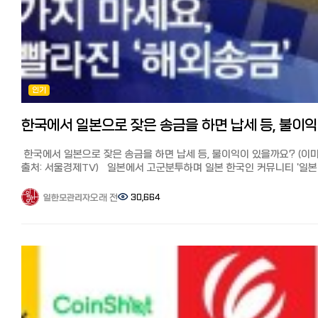
오전에 아버지의 신분증을 보냈더니 오후에 송금이 무사히 완료되었습니
송금할 수 있습니다.
전화가 오며 송금자와 어떤 관계인지 확인서류(가족관계증명서), 주택
(2024년 1월 3일 시점, 10만엔 송금, 940,380원 착금)
일한모 한정! 월드패밀리 500엔 캐쉬받아 송금하기:
구매시 계약서를 이메일로 요구합니다. 한국어 가족관계증명서를
https://www.worldfamilyremit.com/i/?0ZGS72E0
간이번역해서 보냈고 보낸 즉시 송금 처리해 줬니다. 한국 비거주자
보통 1~2시간 내 송금이 완료되기 때문에 빠르고, 일본인 직원이 문의에
월드패밀리 송금의 메리트와 사용법, 더 자세히 알기
거액 송금은 신고가 필요
빠르게 답변해주는 점도 WISE 등 다른 인터넷 송금과 다른 장점입니다
https://korean.co.jp/life2/306
일본으로 거액의 재산 반출시 한국은행에 신고가 필요
추천 포인트 정리 포인트①: 수수료가 가장 저렴하다(500엔까지 10만엔)
◆SBJ 원터치 익스프레스 송금:
인터넷 송금을 이용하면 소액 송금이라고 해서 서류준비가 필요없고
포인트②: 방문이 필요 없고 받는 사람의 본인인증을 대신할 수 있음
신한은행 일본법인 SBJ은행의 한국송금 서비스입니다. 계좌 개설부터
인기
수수료가 싸며 편리하지만 1일한도 100만엔, 한달 한도 500만엔 등(업
포인트③ : 전문 직원이 문의에 대해 일본어로 빠르게 답변해 준다
송금신청까지 SBJ은행 앱상에서 비대면으로 모두 가능합니다.
따라 상이), 범죄 예방을 위한 여러가지 제한이 있습니다.
10만엔까지 무료 송금 쿠폰 획득↓
원터치 익스프레스 송금은 생활비용 송금으로 1회/1일/한달 최대
억단위의 거액을 보낼 때는 은행을 통한 송금이 필요합니다. 상기에
http://www.worldfamilyremit.com/
한국
30만엔까지, 일년에 총 360만엔까지 송금이 가능하며 최소 송금 금액은
말씀드린 바와 같이 연간 한도액이 2배가 되면서 번거로운 신고나 지정
마무리 어떠셨나요? 이번에는 일본 거주 한국인들이 많이 사용하는 월드
5천엔입니다.
설정, 서류 준비 등이 불필요하게 되었습니다. 여기서부터는 연간 10만
패밀리 해외 송금의 사용 후기와 추천 이유에 대해 자세히 소개했습니다.
한국에서 일본으로 잦은 송금을 하면 납세 등, 불이익이 있을까요? (이
송금처 등록은 3개까지 등록가능하며 송금처 등록부터 송금까지 지점방
이상의 재산을 보내는 경우의 방법에 대해서 설명드리겠습니다.
한국으로 송금이 필요할 때 꼭 이용해 보세요. [참고 기사] 일본에서 한국
출처: 서울경제TV) 일본에서 고군분투하며 일본 한국인 커뮤니티 '일본
필요없이 앱으로 완결 가능합니다.
대외지급수단 매매 신고 아래의 경우 한국은행에 '대외지급수단 매매
송금 추천 6사 비교분석! 가장 저렴하고 편하게 송금하는 방법과 꿀팁.
한국인 모임 (페이스북)'과 '일한모 사이트'를 운영하고 있는 관리자입니다
송금수수료, 송금금액등 상세 내용은 아래 링크를 통해 확인 가능합니다
신고'가 필요합니다. -한국 비거주자가 국내의 본인 재산을 반출 -국내
수수료 할인 쿠폰 https://korean.co.jp/life/79 일본에서 한국 송금,
장단점과 포인트 ●장점: 계좌개설부터 송금까지 앱으로 모두 신청이 
오래 전
30,664
일한모관리자
본인 계좌에서 해외 본인계좌로 미화 10만불 초과 송금시 비거주자 중,
수수료 가장 싼 곳, 와이즈(WISE)를 추천하는 이유
오늘은 페이스북 그룹에 질문이 많은 한국-일본 송금에 관해서
(지점방문 필요×), 주소변경 및 비자 변경/갱신도 앱으로 변경 가능.
취업비자, 학생 비자 등 장기 체류 비자 소지자로 일본에 2년 이상 체류
https://korean.co.jp/life/73
입니다. 한국에서 일본으로 잦은 송금을 하면 납세 등, 불이익이 있을까
●단점: 일회/일일/한달 최대 30만엔까지 송금 가능하므로 30만엔 이
경우 비거주자로 분류되어, 자금 반출 시(미화 1만달러 이상) 한국은행에
질문: 안녕하세요. 개인적으로 궁금한게 생겨 글 남깁니다. 한국에서
금액은 송금 불가
대외지급수단매매 신고 후 신고필증을 받아야 송금이 가능합니다.
일본으로 잦은 송금을 하게되면 불이익 같은게 있을까요? 수익으로 잡혀
https://www.sbjbank.co.jp/lp/campaign/onetouchexp/jkm/kr
재외동포 재산반출 신고 비거주자 중, 재외동포(영주권자 외국국적을
세금을 내야 한다던지... 답변: 내가 내통장에 송금 하는데 세금을 내야
상세 페이지)
취득한 시민권자)가 10만불 초과 송금시에는 '재외동포 재산반출 신고'를
이유가 없죠...비과세 일겁니다.
https://www.sbjbank.co.jp/individual/exchange/remittance.ht
하며 '대외지급수단 매매 신고'와 '재외동포 재산반출'은 신고기관과 조건
단순히 100만엔 이상이면 그냥 확인차 연락 올수도 있겠지만 딱히 세금
절차가 상이합니다. 제출서류와 절차는 아래를 참고하세요 ↓↓↓
낼 이유는 없어요...
◆하나송금:
비거주자의 해외 부동산 취득을 위한 자금 송금 대외지급수단매매 vs
이미 우린 소득세 등등 소득에 대한 세금을 다 내고 있고 외환 송금은