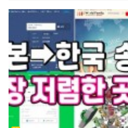
https://korean.co.jp/life2/10 일본에서 전기, 가스 요금 아끼기!
메인은 스마트폰 결제로! 본 포스팅이 일본 생활을 준비하는 분들께 도움이
국가에만 신고된 상태로는 비자 신청이 안 됩니다.
알려주고 싶지 않은 팁, 캐쉬백, 쿠폰링크. 8년간 실제 광열비
되셨다면 공감과 댓글 부탁드립니다! 다음에는 일본에서 '교통비 아끼는
내 경험: 저희는 일본에서 먼저 신고하고 한국에 사후 신고를 했어요. 일
https://korean.co.jp/life2/11 재일한국인이 추천하는 일본 신용카
정기권 활용법'에 대해 다뤄볼게요.
구약소에서 발행한 '혼인수리증명서'를 들고 영사관에 가니 금방
7선! 연회비 무료, 심사 잘 나고 혜택이 높은 카드는?
처리되더군요. 비자 신청 시 제출할 호적등본(고세키토본)에 제 이름이
https://korean.co.jp/life2/130
올라간 걸 확인했을 때의 그 뭉클함! 꼭 확인하세요.
2. 두 번째 관문: "사랑을 글로 증명하라고요?" (질문서 작성) 결혼비자의 꽃
(?)은 바로 질문서(質問書)입니다. 이게 제일 공이 많이 들어갔어요. 내
처음 만난 날짜, 장소, 소개자 유무, 프러포즈 경위, 사용 언어 등... 거의 
소설을 쓰는 기분이었습니다. 꿀팁: 기억이 가물가물할 수 있으니 카톡 대화
기록이나 비행기 티켓 날짜를 미리 확인해두세요. 저희는 두 사람이 함
찍은 사진 2~3장도 필수였는데, 양가 부모님과 함께 찍은 사진이 있으면
'가족이 공인한 관계'라는 인상을 줘서 유리하다고 하더라고요.
3. 세 번째 관문: "먹고 살 능력은 있는가?" (신원보증과 경제력) 일본 정부가
가장 걱정하는 건 "이 외국인이 와서 세금만 축내는 거 아냐?"라는 점인 
같아요. 서류: 일본인 배우자의 과세증명서, 납세증명서, 재직증명서가
필요합니다.
내 경험: 제 배우자가 당시 이직한 지 얼마 안 돼서 소득 증빙이 조금
불안했어요. 그래서 저희는 통장 잔고 증명서와 제 한국에서의 경력
증명까지 싹 다 긁어모아 "우리는 굶지 않고 잘 살 수 있다"는 의지를
강력하게 어필했습니다. (신원보증서 서명은 당연히 일본인 배우자가!)
4. 네 번째 관문: 입국관리국 방문과 '무한 대기' 모든 서류가 준비되면 관할
입국관리국(뉴칸)으로 갑니다. 준비물: 증명사진(4x3cm), 여권, 재류카드
(변경 시), 그리고 엄청난 인내심.