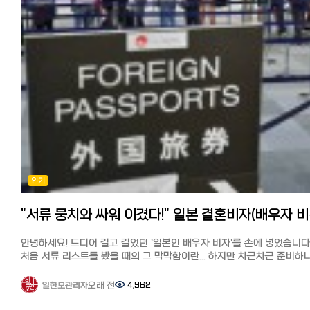
바랍니다! 도움이 되셨다면 추천과 댓글 부탁드립니다! 여러분이 경험
정리 어떠셨나요? 이번에는 일본에서 한국화장품 싸게 사기, 추천 온라
의미합니다. 일본은 포인트 적립률이 한국보다 높고 종류도 다양합니다. 꼭
도쿄와 오사카의 차이점도 궁금해요! #일본여행 #도쿄오사카차이 
쇼핑몰 8선 특징과 배송료를 총정리해 봤습니다.
만들어야 할 3대 포인트 카드 V-포인트 (구 T-포인트): 패밀리마트, 웰시아
일본문화 #도쿄사람성격 #오사카사람성격 #관서벤 #일본사투리 #
집에서 스마트폰만으로도 한국의 다양한 화장품을 구매할 수 있게
(약국) 등 가장 범용성이 높습니다. 라쿠텐(Rakuten) 포인트: '라쿠텐
일본에스컬레이터방향 #도쿄여행팁 #오사카여행팁
되었습니다.
경제권'이라는 말이 있을 정도입니다. 라쿠텐 모바일, 라쿠텐 카드, 라쿠
이번 기사를 참고해서 원하는 제품을 더 저렴하게 구입해 보세요^^ ・
쇼핑몰을 이용하면 포인트가 기하급수적으로 쌓입니다. Ponta(폰타)
올리브영(라쿠텐): 한국 최대 규모의 드러그스토어. 다양한 제품 구비 ・
포인트: 로손(Lawson) 편의점을 자주 간다면 필수입니다. ???? 거주자
무신사: 한국 최대 규모의 패션 온라인 쇼핑몰. 패션과 화장품을 한 번에
실전 팁: 계산대에서 "포인트 카드 있으신가요?(Pointo ka-do wa omo
구매가능 ・큐텐: 품목이 풍부하고 프로모션이 많음 ・사조: 일본 온라인
desuka?)"라고 물을 때 당황하지 마세요. 앱 바코드만 보여주면 됩니다. 3
쇼핑몰보다 저렴한 걸로 유명한 한국 구매 대행 사이트 ・아마존: 아마존
'웰카츠'를 아시나요? 포인트 가치를 1.5배로 만드는 법 이건 정말 실제
프라임 이용자는 익일~2일 내에 도착하며 배송비도 저렴 ・라쿠텐 시장:
거주자들만 아는 짠테크 정보인데요. 매월 20일, 드럭스토어 **'웰시아
라쿠텐 이용자라면 익일~3일 내에 도착하며 배송비도 저렴 ・디홀릭: 
(Welcia)'**에서는 V-포인트를 사용할 때 그 가치를 1.5배로 인정해 줍니
발송이라 배송비가 저렴하고 배송이 빠름 ・스타일코리안: 브랜드 공식
예: 2,000포인트 보유 시 -> 3,000엔어치 쇼핑 가능! 이날을 위해 한 달
제휴가 많아 안전하고, 대량 구매가 이득
동안 포인트를 모았다가 생필품을 쟁여두는 것이 일본 자취생들의 생존
【추천기사】 일본에서 한국옷 싸게 사기, 여성 의류/패션 쇼핑몰 추천 11
인기
전략입니다. 4. 아직도 동전 지갑이 필요한 순간 (거주자 피셜) 물론 여전히
https://korean.co.jp/life2/173 일본에서 맛있는 김치 사는 법과 현지
현금이 필요한 순간은 있습니다. 동네 맛집(라멘집 등): 여전히 식권
한국인 추천 김치 (슈퍼, 인터넷) https://korean.co.jp/life2/34 [일
발매기를 사용하는 곳은 현금만 받는 경우가 많습니다. 병원 및 조제 약국:
"서류 뭉치
인터넷 개통과 설치] 거주 한국인 추천 6사의 속도와 요금, 직접 써 본 
의외로 대형 병원을 제외하고는 현금 결제만 고수하는 곳이 많으니
https://korean.co.jp/life2/135 일본에서 집 사기, 주택론의 모든 것
주의하세요. 마츠리(축제) 포장마차: 야타이(포장마차)는 99% 현금입니다.
안녕하세요! 드디어 길고 길었던 '일본인 배우자 비자'를 손에 넣었습니다
이자, 대출 한도, 추천 은행, 화재보험까지
[결론] 일본 생활, 스마트하게 시작하기 일본은 더 이상 현금만 쓰는 나라가
처음 서류 리스트를 봤을 때의 그 막막함이란... 하지만 차근차근 준비하
https://korean.co.jp/life_realestate/7 [일본 거주자들의 재테크]
아닙니다. 오히려 한국보다 포인트 적립과 활용처가 훨씬 세분화되어 있어
결국 되더라고요. 저의 생생한 삽질(?)기와 꿀팁을 담아 발급 조건과 방
니사, 주식, 포인트 등 목돈 만드는 법과 선배들의 꿀팁
조금만 공부하면 한 달 식비 정도는 포인트로 해결할 수 있는 나라죠.
공유합니다!
오래 전
4,962
일한모관리자
https://korean.co.jp/life4/1 일본 핸드폰, 통신사 추천은? 알뜰폰
체크리스트: PayPay 앱 설치 및 은행 계좌 연동하기 가장 가까운 편의점에
1. 첫 번째 관문: "우린 법적으로 완벽한 부부인가?" 가장 먼저 할 일은
(格安SIM) 5사 비교분석, 개통 절차, 주의점과 사용 후기
맞춰 라쿠텐 혹은 V-포인트 앱 깔기 동전 지갑은 작은 사이즈로 준비하되,
한국과 일본, 양국에 혼인신고를 마치는 거였어요. 체크포인트: 한쪽