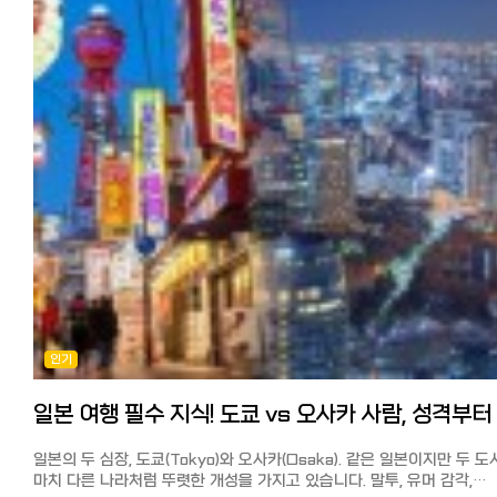
눈을 돌리면 비용을 절감할 수 있습니다.
엄선된 브랜드만을 취급하며, 옷과 화장품을 한 번에 구매할 수 있다는 
오사카: 저렴한 길거리 음식이 많아 식비 부담이 적고, 숙소 선택지가
특징입니다.
다양합니다.
배송비 주문 총액이 12,000엔 이상이면 무료(미만은 약 330~2,000엔)
후쿠오카: 가성비 끝판왕. 낮은 월세와 저렴한 물가 덕분에 장기 거주 시
MUSINSA(무신사) 뷰티에서 한국 화장품 확인하기
만족도가 매우 높습니다.
Qoo10(큐텐) 특징 다양한 한국 제품을 저렴하게 구입할 수 있는 쇼핑몰로
교토: 관광지 특수성 때문에 숙소비가 비싼 편이며, 생활비를 아끼려면 
유명한 Qoo10(큐텐)에서 한국 화장품을 구매하는 분들도 많을 것 같습니
마트를 적극 활용해야 합니다.
다양한 제품 구성과 최대 20% 할인되는 메가 와리, 그리고 한국 매장이
2. 교통 환경: 이동의 편리함 도시교통비 (1개월 정기권)특징
직접 입점해 현지 가격에 구매할 수 있다는 점도 특징입니다.
도쿄: 1.5~2만엔, 세계 최고 수준의 철도망, 복잡함 주의
배송비 출점 점포마다 다르지만, 무료 배송인 상품도 많이 있습니다.
오사카: 1~1.5만엔, 지하철·전철망 완벽, 인근 도시 이동 용이
Qoo10(큐텐)에서 한국 화장품 확인하기
후쿠오카: 5~8천엔, 컴팩트 시티, 도보와 자전거 이동 가능
SAZO(사조) 특징 최근 일본 온라인 쇼핑몰보다 저렴해서 화제가 된
교토: 6~9천엔, 버스 중심, 관광 시즌 교통 체증 심함 도쿄/오사카:
한국 구매 대행 사이트 SAZO(사조)라면, 일본 쇼핑몰에서는 구할 수 없
대중교통만으로 어디든 갈 수 있지만 출퇴근 시간 '지옥철'은 감수해야
한국 화장품을 구매할 수 있습니다.
합니다. 후쿠오카: 공항과 시내가 가깝고 규모가 작아 자전거 한 대만 있으면
게다가 한국에서 직배송되기 때문에 중간 비용이 적고 현지가에 가까운
어디든 갈 수 있는 여유가 있습니다. 교토: 지하철 노선이 적어 버스 이용이
가격에 구매할 수 있습니다.
필수지만, 관광객이 몰리는 시즌에는 버스를 타기조차 힘들 수 있습니다
해당 상품의 한국 온라인 쇼핑 URL을 SAZO(사조)의 검색창에 복사·
3. 미식 가이드: 매일 무엇을 먹을까? 도쿄 (미식의 정점): 미슐랭 식당부터
붙여넣기만 하면, 화장품은 물론 패션 아이템·잡화·K-POP 굿즈 등 한
인기
트렌디한 카페까지, 전 세계 모든 요리를 수준 높게 즐길 수 있습니다.
현지 상품을 손쉽게 구매할 수 있습니다.
오사카 (천하의 부엌): 타코야키, 오코노미야키 등 '먹다 망한다'는 말이 
실제로 일본에서도 인기가 높은 '로제 PDRN 에센셜 마스크'의 일본 온
정도로 다양하고 맛있는 길거리 음식의 천국입니다. 후쿠오카 (국물의 풍미):
쇼핑몰과 SAZO(사조)에서 가격을 비교해 본 결과, SAZO(사조)가 가장
진한 돈코츠 라멘과 모츠나베가 일품이며, 해산물이 신선하고 가격이 매
저렴했습니다.
착합니다. 교토 (전통의 맛): 가이세키 요리나 유도후(두부 요리) 등 정갈하고
배송비 상품 가격 외에도 배송비·관세·수수료·환산 후 금액 등을 AI가
일본의 두 심장, 도쿄(Tokyo)와 오사카(Osaka). 같은 일본이지만 두 
건강한 일본 전통 식문화를 깊이 있게 체험할 수 있습니다.
자동으로 계산해 확정 금액을 제시합니다.
마치 다른 나라처럼 뚜렷한 개성을 가지고 있습니다. 말투, 유머 감각,
4. 기후와 날씨: 언제 떠나는 게 좋을까? 한달살기 시 날씨는 삶의 질을
‘로제 PDRN 에센셜 마스크 10매입’의 일본 최저가인 Qoo10에서 1,98