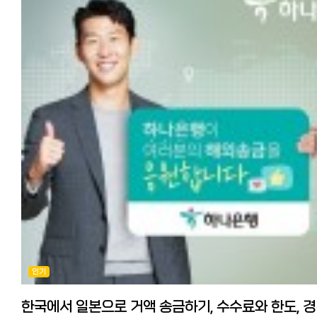
'월드패밀리 송금'를 자세히 알고 싶다는 분들이 많아 사용후기와
★초회 쿠폰을 쓰면 가장 저렴합니다.
추천이유를 정리해 보겠습니다. ※월드패밀리송금은 2025년 1월부터
일한모 한정! 와이즈 수수료 무료로 송금하기:
한국송금이 종료되었습니다. 한국이외 나라에 송금하실때는 아래 쿠폰
https://wise.prf.hn/click/camref:1100lrzV5/destination:https
저렴하게 보낼 수 있습니다.
money/ 와이즈 송금의 메리트와 사용법, 더 자세히 알기
실태 조사, 아직 은행 송금 이용자가 많다? 해외송금 절차에 대해 최근
https://korean.co.jp/life2/298
실시된 조사에 따르면 아직 수수료가 비싸고 절차가 번거로운 오프라인
송금(점포 창구)을 이용하는 사람이 32%를 차지했습니다.
출처:피알타임즈 그리고 해외 송금 시 은행을 이용하는 사람들 대부분이
◆코인샷 재팬:
높은 수수료, 번거로운 절차에 불만을 품고 있다고 합니다. 코로나로 인해
최근에 등장한 앱을 통한 추천송금서비스가 있다고 해서 사용해 봤습니
많은 것들이 온라인을 통해 쉽고 저렴하며 효율적으로 바뀌었습니다.
수수료는 3만엔이하 500엔, 3만엔 초과 1000엔입니다.
코인샷의 장점은 주말, 심야, 공휴일 등 상관없이 급할 때 앱으로 편하고
하지만 아직 온라인 송금 서비스의 존재를 모르는 사람, 불만을 느끼면
신속하게 송금할 수 있다는 점입니다.
인터넷 송금 서비스가 너무 많아서 어디를 사용해야 할지 망설이는
회원가입과 본인인증 절차가 앱을 통해서 최소한의 정보로 일괄 승인되
사람들이 많을 것입니다.
이번에 밤 12시반 경에 전용 계좌로 돈을 입금했는데(유초은행에서 코인
전용계좌로 이체) 앱에 입금확인되어 등록된 한국 제 계좌로 보내는데 1
일본 거주 한인 커뮤니티에서 최근 평판이 높은 월드 패밀리 해외 송금을
정도밖에 걸리지 않았습니다.
실제로 사용한 소감과 장점에 대해 설명해 드리겠습니다.
전용 계좌에 미리 돈을 충전해 놓으면 페이페이로 송금하듯 더 빠르고
월드 패밀리 송금의 특징 많은 재류 한국인들이 사용하고 있어서 안심
편리하게 한국에 송금이 가능합니다.
어떤 송금 서비스보다 수수료가 저렴 가입만으로 10만엔까지 무료 송금
타사의 경우 초회 본인인증이나 수취인 인증때문에 진행이 안되는 경우
가능한 포인트 획득 온라인 송금이라 PC, 스마트폰 앱으로 완결! 간편하고
많은데 카톡이나 라인으로 한국인 스탭이 대응해주는 점, 송금 진행 상
인기
빠르다 한국뿐만 아니라 세계 200개국 이상 송금 가능 인기 송금 3사 실제
앱 푸시 알림으로 오는 점도 장점입니다.
송금액 비교 일반 은행보다 저렴해 일본인들이 한국 송금 시에 자주
장단점과 포인트 ●장점: 앱을 통해서 시간에 구애받지 않고 가장 신속
사용하는 것으로 알려진 인기 송금 서비스 EXPARO(엑스파로),
편리하게 보낼 수 있다.
한국에서 일
라쿠텐은행과 월드패밀리 송금을 비교해 보았습니다. [시뮬레이션 결과]