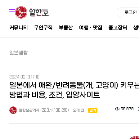
로그인
커뮤니티
구인구직
부동산
여행ㆍ맛집
중고장터
생
일본생활
2024.03.18 17:10
일본에서 애완/반려동물(개, 고양이) 키우
방법과 비용, 조건, 입양사이트
65,878
일한모관리자
(223.♡.136.216)
오래 전
인기