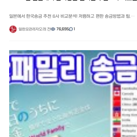
5. 대망의 결과 발표! 어느 날 우편함에 도착한 엽서 한 장. '수수료
4,000엔어치 수입인지'를 사 오라는 문구를 보는 순간 "아, 합격이구나!"
싶어 소리를 질렀죠.
일본에서 한국송금 추천 6사 비교분석! 저렴하고 편한 송금방법과 팁.
✅ 신청 전 필수 체크리스트 (요약) 구분 주요 내용 : 법적 조건 한국/일본
수수료 할인 쿠폰
양국 혼인신고 완료 (호적등본 기재 필수) 핵심 서류 : 질문서(교제 경위)
일본에서 고군분투하며 일본 한국인 커뮤니티 '일본 한국인 모임
오래 전
76,695
1
일한모관리자
사진(본인 및 가족), 신원보증서, 경제력 증명 배우자의 주민세 과세/납세
(페이스북)'과 '일한모 사이트'를 운영하고 있는 관리자입니다. 일본에
증명서 (미납 있으면 절대 안 됨!) 소요 기간 통상 1개월 ~ 3개월 (지역
거주하는 한인 분들의 가장 궁금해 하는 것 중 하나가 송금과 환전인데요,
뉴칸마다 차이 있음)
중에서 부양자 공제나 부모님 용돈, 뼈빠지게 번 엔화를 한국 통장에 보낼
???? 마지막 한마디: 가장 중요한 건 '진실성'입니다. 서류 내용이 앞뒤가
어느 송금을 써야할지 고민스러운 부분입니다.
안 맞으면 추가 서류 요청이 오거나 거절될 수 있으니 솔직하고 꼼꼼하게
저는 일본 와서 한국갈 때마다 현금을 가져가서 현지 은행이나 명동
적는 게 최고예요. 일본에서의 새 출발을 준비하는 모든 일한모 회원분들,
환전소에서 환전하거나(환전은 해당 국가에서 하는 것이 유리한 것으로
파이팅입니다!
들었습니다), 최근에 와서야 부양자 공제를 위해서 다양한 송금서비스를
이용해봤는데요,,
일본 거주 한국인 추천이 많은 인터넷 송금 와이즈, 월드패밀리송금,
신한은행 계열인 SBJ은행 송금, 코인샷, 그리고 신오쿠보 송금업체까지,
서비스간 장단점을 비교하였습니다. 일한모 한정 수수료 할인 쿠폰도
소개하니 자신에게 맞는 서비스를 찾아보세요.
◆와이즈(구 트랜스퍼와이즈):
추천이 많아 사용해봤습니다. 최근에 트랜스퍼와이즈에서 와이즈로 이
변경했습니다.
세달이내 주민표나 마이넘버카드 스캔 요구하니 사진찍어서 첨부 후,
개인인증에 문제없으면 2-3일에 처리됩니다. 일반 송금업체와 같이 개