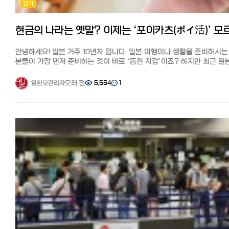
인기
유머의 본고장, 오사카의 '보케와 츠코미' 오사카는 일본 개그(만자이)의
DHOLIC(디홀릭) 특징 DHOLIC(디홀릭)도 무신사와 마찬가지로 패션
성지입니다. 일상 대화에서도 웃음을 주는 것이 일종의 의무처럼
온라인 쇼핑몰이지만, 화장품도 다수 취급하고 있습니다.
여겨집니다. 보케(Boke): 엉뚱한 짓을 하거나 바보 같은 말을 하는 역할.
일본 법인이 운영하고 있어 고객지원이 탄탄하고, 반품·교환도 쉬워 해외
츠코미(Tsukkomi): 보케의 실수를 날카롭게 지적하며 웃음을 유발하는
직구에 불안한 사람도 사용하기 편합니다.
역할.오사카 사람들은 누군가 "빵!" 하고 총 쏘는 흉내를 내면 실제로 맞
한국 패션 아이템과 함께 구매할 수 있고, 배송비가 저렴하며 배송이 빠
안녕하세요! 일본 거주 10년차 입니다. 일본 여행이나 생활을 준비하시는
연기를 해줄 만큼 유머에 진심입니다. 반면 도쿄의 유머는 조금 더
점도 추천 포인트입니다.
분들이 가장 먼저 준비하는 것이 바로 ‘동전 지갑’이죠? 하지만 최근 일
냉소적이고 지적인 '블랙 코미디'나 자조적인 스타일이 주를 이룹니다. 6.
배송비 주문 총액이 8,000엔 이상이면 무료 배송. 8,000엔 미만인 경
결제 환경은 정말 무서운 속도로 변하고 있습니다. 이제는 현금보다 어떤
라이벌 의식과 실생활의 차이 두 도시는 스포츠와 일상 속에서도 팽팽한
550엔
포인트 앱을 켜느냐? 가 생활비 절약의 핵심이 되었는데요. 오늘은 일본
라이벌 관계를 유지합니다. 야구: 도쿄의 '요미우리 자이언츠' vs 오사카의
오래 전
5,564
1
일한모관리자
DHOLIC(디홀릭)에서 한국 화장품 확인하기 StyleKorean(스타일코리
생활 0년 차라면 반드시 알아야 할 실전 일본 결제 및 포인트 카드 활용
'한신 타이거스'는 한국의 한일전만큼 뜨겁습니다. 에스컬레이터: 도쿄는
특징 StyleKorean(스타일코리안)도 인지도가 높은 한국 화장품 전문
정리해 드립니다. 1. 현금 없는 일본? 이제 '페이(Pay)' 전쟁 중! 몇 년 전만
왼쪽에 서고 오른쪽을 비워두지만, 오사카는 오른쪽에 서고 왼쪽을
온라인 쇼핑몰입니다.
해도 "현금만 받습니다(Cash Only)"라는 문구를 흔히 볼 수 있었지만,
비워둡니다. 여행 시 가장 당황하기 쉬운 부분이니 주의하세요! 7.
브랜드 공식과 제휴가 많아 정품만 취급하고, 타임세일·브랜드세일 등을
지금은 편의점부터 동네 작은 식당까지 QR코드 결제가 보급되었습니다.
여행자를 위한 실전 팁 도쿄 여행: 공공장소에서의 에티켓(전화 자제, 낮은
이용하면 올리브영보다 저렴해지는 경우도 있습니다.
PayPay(페이페이)의 독주: 일본에서 가장 점유율이 높은 QR 결제
목소리)을 잘 지키는 것이 중요합니다. 세련되고 정돈된 맛집 탐방에
소량 구매 시 배송비가 비싸게 나오는 경우가 많아, 묶음 구매가 더
수단입니다. 라인페이(LINE Pay)와 통합되면서 거의 모든 곳에서 사용
최적화되어 있습니다. 오사카 여행: 시장 상인들과 가벼운 인사를 나누어
이득입니다.
가능합니다. 지자체 캠페인을 노리세요: 일본 거주자라면 주목해야 할 점! 각
보세요. 오사카 아주머니(오바상)가 주머니에서 사탕을 꺼내 주신다면,
배송비 주문 총액이 8,000엔 이상이면 무료 배송. 8,000엔 미만인 경
구청이나 시청에서 "우리 동네에서 PayPay로 결제하면 20~30% 환급"
당신은 이미 오사카의 매력에 빠진 것입니다! 맺음말 도쿄는 세련된
1,000~1,500엔입니다.
같은 파격적인 캠페인을 자주 진행합니다. 외식비와 생필품 값을 엄청나
도시의 정석을, 오사카는 사람 사는 냄새 나는 정을 느낄 수 있는 곳입니다
스타일코리안에서 한국 화장품 확인하기
아낄 수 있는 꿀팁입니다. 2. 일본 생활의 꽃, '포이카츠(ポイ活)'란?
여러분은 어느 도시의 스타일이 더 끌리시나요? 다음에 일본을
일본어에는 **'포이카츠(ポイ活)'**라는 말이 있습니다. '포인트 활동'의
방문하신다면, 두 도시 사람들의 이런 미묘한 차이를 직접 경험해 보시길
줄임말로, 포인트를 전략적으로 쌓아 현금처럼 사용하는 재테크를
바랍니다! 도움이 되셨다면 추천과 댓글 부탁드립니다! 여러분이 경험
정리 어떠셨나요? 이번에는 일본에서 한국화장품 싸게 사기, 추천 온라
의미합니다. 일본은 포인트 적립률이 한국보다 높고 종류도 다양합니다. 꼭
도쿄와 오사카의 차이점도 궁금해요! #일본여행 #도쿄오사카차이 
쇼핑몰 8선 특징과 배송료를 총정리해 봤습니다.
만들어야 할 3대 포인트 카드 V-포인트 (구 T-포인트): 패밀리마트, 웰시아
일본문화 #도쿄사람성격 #오사카사람성격 #관서벤 #일본사투리 #
집에서 스마트폰만으로도 한국의 다양한 화장품을 구매할 수 있게
(약국) 등 가장 범용성이 높습니다. 라쿠텐(Rakuten) 포인트: '라쿠텐
일본에스컬레이터방향 #도쿄여행팁 #오사카여행팁