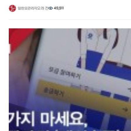
가입시 초대코드 ILHANMO를 입력하세요. ◆월드 패밀리 송금:
'일본 한국인 모임 (페이스북)'과 '일한모 사이트'를 운영하고 있는
초대링크에서 회원가입 시 500포인트를 받으면 초회 무료)
※월드패밀리송금은 2025년 1월부터 한국송금이 종료되었습니다.
관리자입니다. 송금은 페북 일한모 그룹의 주요 테마입니다. 보통 일본
오래 전
49,911
일한모관리자
EXPARO(엑스파로): 수수료 939,659원이 차감되어 약 2,500엔
한국이외 나라에 송금하실때는 아래 쿠폰으로 저렴하게 보낼 수 있습니
뼈빠지게 번 엔화를 한국으로 어떻게 송금하면 좋을지에 대한 질문이
라쿠텐은행: 수수료 877,998원이 차감되어 약 4,750엔 가입만 하면
수수료가 싸다는 이야기를 듣고 이번에 처음 사용해봤습니다.
많은데요, 이번에는 한국에서 일본으로 학비나 생활비, 또는 부동산 구매
500엔 포인트 획득 월드패밀리 송금은 하루 송금 한도액이 100만엔, 
하루 송금 한도액은 100만엔, 송금수수료는 10만엔까지 500엔, 그 이상
거액을 송금할 때 정보를 모아봤습니다. 【한국에서 일본송금 질문】
수수료는 500엔까지 1000엔, 그 이상은 10만엔으로 은행과 다른 인터
천엔입니다. 10만엔까지 500엔이어서 어느 곳보다 수수료가 저렴합니다
안녕하세요^^ 한국에서 돈을 받아 집을 구매하신분계신가요? 저는 현재
송금 서비스보다 압도적으로 저렴합니다. 아래 링크를 통해서 가입하시
재류카드나 마이넘버를 폰으로 간단 인증하여 보내면 메일로 승인 연락
배우자비자로 일본에 거주중입니다.
500엔 포인트를 받을 수 있기 때문에 10만엔까지 무료로 송금할 수
오며 바로 송금을 진행할 수 있습니다.
한국에 집을 처분하고 일본에 집을 구매 예정인데 원화를 엔화로 한꺼번
있습니다. 10만엔까지 무료 송금 쿠폰 획득↓
계좌에 송금액을 지불하면 메일로 수취인 신분 인증하라는 연락이 옵니
많은 돈은 송금불가로 알고있습니다. 돈을 나누어서 보내는 방법이 있지
http://www.worldfamilyremit.com/ 월드 패밀리 송금의 사용법과 
한국에서 받는 사람 본인이 폰으로 인증해야 하는 부분이지만, 받는 분이
수수료가 만만치않고 시간이 오래 걸리는 것으로 알고있습니다.
해외 거주 한국인은 재류카드나 마이넘버카드를 휴대폰으로 찍어 간편인
고령이거나 하기 어려운 경우는 신분증 사진만 메일로 보내주면 처리해
조언부탁드려요 감사합니다. 최신 정보! 신고가 불필요한 연간 송금한도가
승인되면 메일로 연락이 오며 바로 송금이 가능합니다. 계좌로 송금액을
점이 대단히 편리했습니다.
2배로 인상 2023년 초에 오래동안 묶여있던 개인의 연간 송금한도
입금하면 메일로 수취인 신분증 연락이 오고, 한국에서 받는 사람 본인(
오전에 부모님 신분증 보냈더니 오후에 송금 완료되었습니다.(2023년 
5만달러(2023년 8월기준 6400만원 정도)가 국가/개인간 거래액 규모
들어 부모)이 휴대전화로 인증해야 합니다.
18일 시점, 10만엔 송금, 1,017,020원 착금)
커지면서 대폭 인상된다는 뉴스가 있었습니다. 확인해본 바, 2023년
보통 1~2시간 안에 송금이 완료되어 빠른 것도 장점입니다.
7월부터 시행되었고 연간 송금한도가 2배인 10만달러로 변경되었습니
그때 고령이거나 대응이 어려운 경우는 타사라면 송금 자체가 안 되거나
장단점과 포인트 ●장점: 수수료가 저렴(10만엔까지 500엔). 받는 분
저는 8월에 2억정도를 무사히 송금 받았습니다.(수수료는 1억에
지연되는 경우가 많은데 월드패밀리 송금에서는 보내는 사람이 부모의
본인인증을 대신 해준다.
송금수수료, 중계은행수수료, 전신료 등으로 10만원 정도. 은행이나
신분증 이미지를 가지고 있으면 그것을 메일로 보내기만 하면 승인해 주
●단점: 메일로 일본어 상담이어서 답은 빨리 오는 편이지만, 급하거나
우대조건에 따라 상이) 이건 수취인의 합산 금액이 아니고 한국에서 보
때문에 매우 편리합니다.
일본어가 안될 경우 답답할 수 있다.
한사람의 한도액입니다. 거액 송금받으면 은행에서 전화가 온다? 아울
저도 부모님이 기계치신데 이 대응으로 큰 도움이 되었습니다.
★월드패밀리도 아래 링크에서 500엔 포인트 받아 수수료 할인을 받으
직접 확인한 바, 대부분의 일본은행에서도 별도의 수취한도액을 설정하
기본 설정된 환율이 저렴＋수수료 할인으로 어느곳보다 유리한 금액으로
있지 않다고 합니다. 다만, 천만엔이상 입금이 있을 시, 어떤 자금인지
오전에 아버지의 신분증을 보냈더니 오후에 송금이 무사히 완료되었습니
송금할 수 있습니다.
전화가 오며 송금자와 어떤 관계인지 확인서류(가족관계증명서), 주택
(2024년 1월 3일 시점, 10만엔 송금, 940,380원 착금)
일한모 한정! 월드패밀리 500엔 캐쉬받아 송금하기:
구매시 계약서를 이메일로 요구합니다. 한국어 가족관계증명서를
https://www.worldfamilyremit.com/i/?0ZGS72E0
간이번역해서 보냈고 보낸 즉시 송금 처리해 줬니다. 한국 비거주자