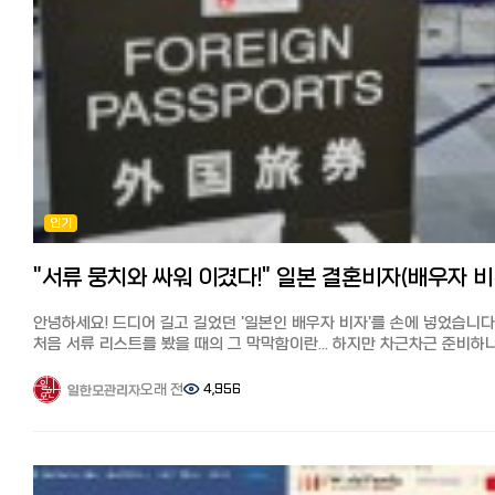
되었습니다.
경제권'이라는 말이 있을 정도입니다. 라쿠텐 모바일, 라쿠텐 카드, 라쿠
이번 기사를 참고해서 원하는 제품을 더 저렴하게 구입해 보세요^^ ・
쇼핑몰을 이용하면 포인트가 기하급수적으로 쌓입니다. Ponta(폰타)
올리브영(라쿠텐): 한국 최대 규모의 드러그스토어. 다양한 제품 구비 ・
포인트: 로손(Lawson) 편의점을 자주 간다면 필수입니다. ???? 거주자
무신사: 한국 최대 규모의 패션 온라인 쇼핑몰. 패션과 화장품을 한 번에
실전 팁: 계산대에서 "포인트 카드 있으신가요?(Pointo ka-do wa omo
구매가능 ・큐텐: 품목이 풍부하고 프로모션이 많음 ・사조: 일본 온라인
desuka?)"라고 물을 때 당황하지 마세요. 앱 바코드만 보여주면 됩니다. 3
쇼핑몰보다 저렴한 걸로 유명한 한국 구매 대행 사이트 ・아마존: 아마존
'웰카츠'를 아시나요? 포인트 가치를 1.5배로 만드는 법 이건 정말 실제
프라임 이용자는 익일~2일 내에 도착하며 배송비도 저렴 ・라쿠텐 시장:
거주자들만 아는 짠테크 정보인데요. 매월 20일, 드럭스토어 **'웰시아
라쿠텐 이용자라면 익일~3일 내에 도착하며 배송비도 저렴 ・디홀릭: 
(Welcia)'**에서는 V-포인트를 사용할 때 그 가치를 1.5배로 인정해 줍니
발송이라 배송비가 저렴하고 배송이 빠름 ・스타일코리안: 브랜드 공식
예: 2,000포인트 보유 시 -> 3,000엔어치 쇼핑 가능! 이날을 위해 한 달
제휴가 많아 안전하고, 대량 구매가 이득
동안 포인트를 모았다가 생필품을 쟁여두는 것이 일본 자취생들의 생존
【추천기사】 일본에서 한국옷 싸게 사기, 여성 의류/패션 쇼핑몰 추천 11
인기
전략입니다. 4. 아직도 동전 지갑이 필요한 순간 (거주자 피셜) 물론 여전히
https://korean.co.jp/life2/173 일본에서 맛있는 김치 사는 법과 현지
현금이 필요한 순간은 있습니다. 동네 맛집(라멘집 등): 여전히 식권
한국인 추천 김치 (슈퍼, 인터넷) https://korean.co.jp/life2/34 [일
발매기를 사용하는 곳은 현금만 받는 경우가 많습니다. 병원 및 조제 약국:
"서류 뭉치
인터넷 개통과 설치] 거주 한국인 추천 6사의 속도와 요금, 직접 써 본 
의외로 대형 병원을 제외하고는 현금 결제만 고수하는 곳이 많으니
https://korean.co.jp/life2/135 일본에서 집 사기, 주택론의 모든 것
주의하세요. 마츠리(축제) 포장마차: 야타이(포장마차)는 99% 현금입니다.
안녕하세요! 드디어 길고 길었던 '일본인 배우자 비자'를 손에 넣었습니다
이자, 대출 한도, 추천 은행, 화재보험까지
[결론] 일본 생활, 스마트하게 시작하기 일본은 더 이상 현금만 쓰는 나라가
처음 서류 리스트를 봤을 때의 그 막막함이란... 하지만 차근차근 준비하
https://korean.co.jp/life_realestate/7 [일본 거주자들의 재테크]
아닙니다. 오히려 한국보다 포인트 적립과 활용처가 훨씬 세분화되어 있어
결국 되더라고요. 저의 생생한 삽질(?)기와 꿀팁을 담아 발급 조건과 방
니사, 주식, 포인트 등 목돈 만드는 법과 선배들의 꿀팁
조금만 공부하면 한 달 식비 정도는 포인트로 해결할 수 있는 나라죠.
공유합니다!
오래 전
4,956
일한모관리자
https://korean.co.jp/life4/1 일본 핸드폰, 통신사 추천은? 알뜰폰
체크리스트: PayPay 앱 설치 및 은행 계좌 연동하기 가장 가까운 편의점에
1. 첫 번째 관문: "우린 법적으로 완벽한 부부인가?" 가장 먼저 할 일은
(格安SIM) 5사 비교분석, 개통 절차, 주의점과 사용 후기
맞춰 라쿠텐 혹은 V-포인트 앱 깔기 동전 지갑은 작은 사이즈로 준비하되,
한국과 일본, 양국에 혼인신고를 마치는 거였어요. 체크포인트: 한쪽
https://korean.co.jp/life2/10 일본에서 전기, 가스 요금 아끼기!
메인은 스마트폰 결제로! 본 포스팅이 일본 생활을 준비하는 분들께 도움이
국가에만 신고된 상태로는 비자 신청이 안 됩니다.
알려주고 싶지 않은 팁, 캐쉬백, 쿠폰링크. 8년간 실제 광열비
되셨다면 공감과 댓글 부탁드립니다! 다음에는 일본에서 '교통비 아끼는
내 경험: 저희는 일본에서 먼저 신고하고 한국에 사후 신고를 했어요. 일
https://korean.co.jp/life2/11 재일한국인이 추천하는 일본 신용카
정기권 활용법'에 대해 다뤄볼게요.
구약소에서 발행한 '혼인수리증명서'를 들고 영사관에 가니 금방