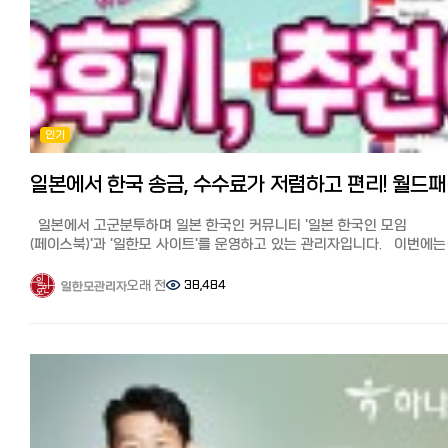
송금 950,000원 이하라면 받는 사람의 인증(본인확인)이 필요 없어서
편리합니다.
송금이 급할 시에는 메일로 연락을 주고 받아서 서류 문제 있을 시, 여러
반려되어 처리가 지연될 수 있고 개인 송금시 950,000원 이상은 받는 
핸드폰 SMS를 통해 본인확인을 거칩니다.
은행이나 송금업체에 찾아갈 필요가 없고 추천 친구 코드를 사용하면
7만5천엔까지 수수료가 무료이기 때문에, 적은 액수든 큰 액수든 초회
인기
한번은 가장 저렴하고 편하게 보낼 수 있어서 犬이득입니다.
1회 개인 송금 최대액은 5,000,000원, 연간 최대 송금액(개인의 경우)은
5만 달러(500만엔, 5500만원 가량)입니다.
일본에서 한
초회 친구 소개 코드를 넣으면 7만5천엔까지 수수료가 무료입니다.
받는 사람 인증이 필요없는 금액 한도에 맞춰서 84,800엔(949,201원)
일본에서 고군분투하며 일본 한국인 커뮤니티 '일본 한국인 모임
송금하였고 수수료는 무료 적용받아(530엔분) 29엔(2023년 4월)
(페이스북)'과 '일한모 사이트'를 운영하고 있는 관리자입니다. 이번에는
최근에도 같은 금액 84,800엔을 송금하여 수수료는 할인쿠폰 (769엔분
일한모 페북그룹에서 가장 문의가 많은 일본에서 한국 송금, 그 중에서
사용하여 49엔, 한국에 보내진 금액은 875,359원이었습니다.
추천이 많은 월드패밀리 송금을 직접 사용해 본 후기와 추천 이유에 대
오래 전
38,484
일한모관리자
장단점과 포인트 ●장점: 초회 매장이나 지점 방문없이 인터넷으로
소개해드리겠습니다. 일본에서 한국으로의 송금, 가장 잘 아는 사람은
완결되며 친구 소개 코드를 쓰면 가장 싸게 보낼 수 있다.
필자인 저를 포함한 일본에 살고 있는 한국인입니다.
●단점: 서류미비나 입력에 오류가 있을 시, 외국인 담당자와 영어로 연
일본에서 열심히 엔을 벌어 부모님께 용돈 송금, 사업 자금 송금 등 유리
하기 때문에 의사소통이 느리고 어렵다. 2회째부터는 금액에 따라 수수
송금은 꼭 알아둬야 할 정보입니다. 이번에는 일본에서 한국으로 추천 
(대략 1% 내외. 10만엔 송금시 1,119엔, 100만엔 송금시 9,588엔)가
비교 분석! 가장 저렴하고 편한 송금은? 꿀팁과 수수료 할인 쿠폰 기사
올라가므로 타 서비스와 비교가 필요.
'월드패밀리 송금'를 자세히 알고 싶다는 분들이 많아 사용후기와
★초회 쿠폰을 쓰면 가장 저렴합니다.
추천이유를 정리해 보겠습니다. ※월드패밀리송금은 2025년 1월부터
일한모 한정! 와이즈 수수료 무료로 송금하기:
한국송금이 종료되었습니다. 한국이외 나라에 송금하실때는 아래 쿠폰
https://wise.prf.hn/click/camref:1100lrzV5/destination:https