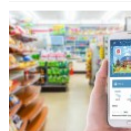
에도 시대부터 시작되었습니다. 도쿄(에도): 일본의 수도이자 정치·행정의
극한의 무더위를 자랑합니다. 여름 한달살기는 비추천하며, 단풍이 아름
핵심은 아래 배너에서 받을 수 있는 국제 배송비 할인 쿠폰으로 저렴하게
중심지입니다. 과거 무사 중심의 문화가 뿌리 깊어, 격식과 예의를 중시
가을을 적극 추천합니다. 후쿠오카: 남쪽에 위치해 겨울에도 영하로
구매하는 것입니다.
조용하고 정돈된 분위기가 강합니다. 오사카(나니와): 예로부터 '천하의
내려가는 일이 드물어 겨울 한달살기에 가장 적합합니다.
SAZO(사조)에서 한국 화장품 확인하기
부엌'이라 불리던 상업 도시입니다. 실용적인 이익과 인간관계, 활발한
5. 현지 분위기: 나의 성향과 맞는 도시는? 도쿄: "바쁘고 세련된 도시인의
SAZO(사조)의 사용법, 자세히 보려면 여기↓ 일본에서 한국제품 직구,
교류를 중시하는 상인 정신이 도시의 근간이 되었습니다. 2. 말투의 온도
삶". 인프라가 완벽하고 현대적인 문화를 선호하는 분들에게 최고의
구매대행사이트 추천! 일본 온라인쇼핑몰보다 싼 SAZO(사조), 쿠폰 
차: 표준어 vs 관서벤(사투리) 도쿄: 표준어를 사용하며 어조가 부드럽고
선택입니다. 오사카: "활기차고 정겨운 이웃". 사람들과 소통하기 좋아하고
Amazon(아마존) 특징 일본 최대 규모의 온라인 쇼핑몰인 아마존에서도
정중합니다. 상대방과 일정한 거리를 유지하는 세련된 느낌을 줍니다.
에너지가 넘치는 환경을 원한다면 오사카가 정답입니다. 후쿠오카:
한국 화장품이 계속해서 늘어나고 있습니다.
오사카: '관서벤(칸사이벤)'이라 불리는 특유의 사투리를 씁니다. 억양이
"여유롭고 조용한 일상". 복잡한 대도시보다 바다와 자연이 가까운 곳에
품목 구성이 한국 화장품 전문 온라인몰에 비하면 적지만, 일본 창고에서
강하고 리듬감이 있어 감정 표현이 풍부하고 훨씬 활기찬 인상을 줍니다.
느긋하게 지내고 싶은 분들에게 추천합니다. 교토: "전통과 사색의 시간".
발송이 많아 아마존 프라임을 이용하면 다음 날~2일 내에 도착하고
예시 비교 도쿄: "そうですね (소데스네 / 그렇네요)" - 정중한 동의 오사카:
고즈넉한 사찰과 골목을 거닐며 일본의 역사를 느끼고 싶은 분들에게
배송비가 저렴한 것이 가장 큰 특징입니다.
"そやな〜！ (소야나 / 그렇지~!)" - 친근한 맞장구 3. 인간관계와 대화
적합하지만, 넘치는 관광객은 감수해야 합니다.
배송비 한 건의 주문 총액이 2,000엔 이상이면 무료 배송인 점포가
방식 도쿄 사람: 타인에게 폐를 끼치지 않는 '메이와쿠(迷惑)' 문화를
총평: 나에게 맞는 도시 찾기 현대적인 인프라와 다양한 볼거리가
많습니다. 프라임 회원은 무료 배송입니다.
최우선으로 합니다. 처음엔 조심스럽고 경계하는 듯 보이지만, 한 번 쌓
중요하다면? ➡ 도쿄 사람 냄새 나는 시장과 맛있는 음식, 가성비가
아마존에서 한국 화장품 확인하기
신뢰는 깊고 오래갑니다. 엘리베이터나 전철에서는 침묵이 기본 매너입니
중요하다면? ➡ 오사카 가장 저렴한 비용으로 여유로운 생활을 즐기고
라쿠텐 시장 특징 라쿠텐 시장에서도 한국 화장품이 매년 늘어나고
오사카 사람: 개방적이고 정이 많습니다. 초면에도 스스럼없이 말을 걸며,
싶다면? ➡ 후쿠오카 일본 특유의 전통적인 미학에 푹 빠지고 싶다면? ➡
있습니다.
시장이나 식당에서도 사장님과 손님이 친구처럼 농담을 주고받는 풍경이
교토
아마존과 마찬가지로 일본 발송이 많아 배송이 1~3일 내로 빠르며, 쇼핑
흔합니다. 모르는 사람에게 길을 물어도 자기 일처럼 친절하게 알려주는
여러분의 일본 한달살기 드림 시티는 어디인가요?
마라톤이나 라쿠텐 슈퍼 세일 기간을 이용하면 실질적으로 일본 최저가
'따뜻한 오지랖'이 특징입니다. 4. 돈을 쓰는 법: 품격 vs 가성비 두 지역의
댓글로 여러분의 계획이나 궁금한 점을 공유해 주세요! 다음 포스팅에서
구매할 수 있는 경우가 많습니다.
경제 관념은 확연히 다릅니다. 도쿄: 브랜드와 품질, 그리고 **'트렌드'**를
각 도시별 숙소 예약 꿀팁을 소개해 드릴게요.
라쿠텐 이용자라면 SPU(포인트 배율 상승)로 더욱 저렴하게 한국 화장
중시합니다. 가격이 비싸더라도 내 삶의 가치를 높여주는 물건이라면
#일본한달살기 #일본여행 #도쿄한달살기 #오사카한달살기 #
구매할 수 있습니다.
기꺼이 지불합니다. (자랑할 때: "이거 정말 비싼 거야.") 오사카: 실용성과
후쿠오카한달살기 #교토한달살기 #일본생활비 #일본날씨 #
배송비 한 건의 주문 총액이 3,980엔 이상이면 무료 배송인 점포가
'가성비'가 최고입니다. "손해 보는 것은 절대 못 참는다"는 상인 기질이
한달살기추천 #해외한달살기
많습니다. 3,980엔 미만일 경우 약 500~800엔 정도입니다.
있어, 흥정하는 것을 부끄러워하지 않습니다. (자랑할 때: "이거 원래 비싼
라쿠텐 시장에서 한국 화장품 확인하기
건데 이만큼 싸게 샀다!") 요시모토 만자이 공연모습(보케와 츠코미) 5.