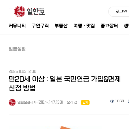
로그인
커뮤니티
구인구직
부동산
여행ㆍ맛집
중고장터
생
일본생활
2025.11.03 12:00
만20세 이상 : 일본 국민연금 가입&면제
신청 방법
11,168
일한모관리자
(218.♡.147.138)
오래 전
인기