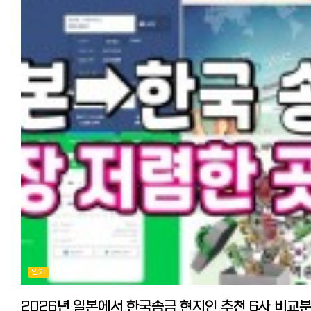
7선! 연회비 무료, 심사 잘 나고 혜택이 높은 카드는?
처리되더군요. 비자 신청 시 제출할 호적등본(고세키토본)에 제 이름이
https://korean.co.jp/life2/130
올라간 걸 확인했을 때의 그 뭉클함! 꼭 확인하세요.
2. 두 번째 관문: "사랑을 글로 증명하라고요?" (질문서 작성) 결혼비자의 꽃
(?)은 바로 질문서(質問書)입니다. 이게 제일 공이 많이 들어갔어요. 내
처음 만난 날짜, 장소, 소개자 유무, 프러포즈 경위, 사용 언어 등... 거의 
소설을 쓰는 기분이었습니다. 꿀팁: 기억이 가물가물할 수 있으니 카톡 대화
기록이나 비행기 티켓 날짜를 미리 확인해두세요. 저희는 두 사람이 함
찍은 사진 2~3장도 필수였는데, 양가 부모님과 함께 찍은 사진이 있으면
'가족이 공인한 관계'라는 인상을 줘서 유리하다고 하더라고요.
3. 세 번째 관문: "먹고 살 능력은 있는가?" (신원보증과 경제력) 일본 정부가
가장 걱정하는 건 "이 외국인이 와서 세금만 축내는 거 아냐?"라는 점인 
같아요. 서류: 일본인 배우자의 과세증명서, 납세증명서, 재직증명서가
필요합니다.
내 경험: 제 배우자가 당시 이직한 지 얼마 안 돼서 소득 증빙이 조금
불안했어요. 그래서 저희는 통장 잔고 증명서와 제 한국에서의 경력
증명까지 싹 다 긁어모아 "우리는 굶지 않고 잘 살 수 있다"는 의지를
강력하게 어필했습니다. (신원보증서 서명은 당연히 일본인 배우자가!)
4. 네 번째 관문: 입국관리국 방문과 '무한 대기' 모든 서류가 준비되면 관할
입국관리국(뉴칸)으로 갑니다. 준비물: 증명사진(4x3cm), 여권, 재류카드
(변경 시), 그리고 엄청난 인내심.
인기
현장 스케치: 아침 일찍 갔는데도 대기 번호가 100번대... 서류를 접수하
나면 '접수표'를 줍니다. 이제부터는 짧게는 1개월, 길게는 3개월의 기다
시작됩니다.