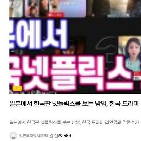
인기
일본에
일본에서 한국판 넷플릭스를 보는 방법, 한국 드라마 라인업과 작품수가
다른 이유 안녕하세요. 일본에서 고군분투하며 페이스북 일본 한국인
커뮤니티 '일본 한국인 모임'과 '일한모 사이트'를 운영하고 있는
11일 전
583
일본특파원사쿠짱
관리자입니다. 일본에서 한국방송 보는 법에 대한 질문들이 자주