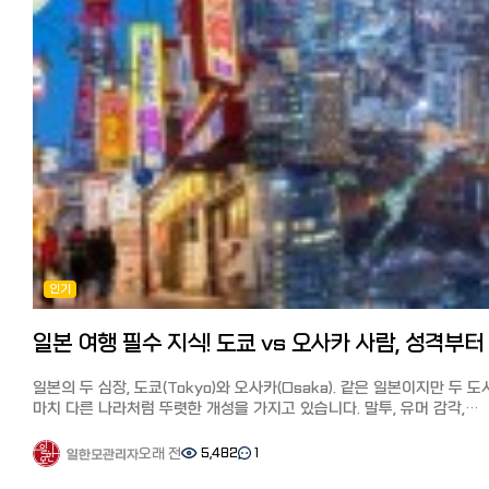
후쿠오카: 가성비 끝판왕. 낮은 월세와 저렴한 물가 덕분에 장기 거주 시
MUSINSA(무신사) 뷰티에서 한국 화장품 확인하기
만족도가 매우 높습니다.
Qoo10(큐텐) 특징 다양한 한국 제품을 저렴하게 구입할 수 있는 쇼핑몰로
교토: 관광지 특수성 때문에 숙소비가 비싼 편이며, 생활비를 아끼려면 
유명한 Qoo10(큐텐)에서 한국 화장품을 구매하는 분들도 많을 것 같습니
마트를 적극 활용해야 합니다.
다양한 제품 구성과 최대 20% 할인되는 메가 와리, 그리고 한국 매장이
2. 교통 환경: 이동의 편리함 도시교통비 (1개월 정기권)특징
직접 입점해 현지 가격에 구매할 수 있다는 점도 특징입니다.
도쿄: 1.5~2만엔, 세계 최고 수준의 철도망, 복잡함 주의
배송비 출점 점포마다 다르지만, 무료 배송인 상품도 많이 있습니다.
오사카: 1~1.5만엔, 지하철·전철망 완벽, 인근 도시 이동 용이
Qoo10(큐텐)에서 한국 화장품 확인하기
후쿠오카: 5~8천엔, 컴팩트 시티, 도보와 자전거 이동 가능
SAZO(사조) 특징 최근 일본 온라인 쇼핑몰보다 저렴해서 화제가 된
교토: 6~9천엔, 버스 중심, 관광 시즌 교통 체증 심함 도쿄/오사카:
한국 구매 대행 사이트 SAZO(사조)라면, 일본 쇼핑몰에서는 구할 수 없
대중교통만으로 어디든 갈 수 있지만 출퇴근 시간 '지옥철'은 감수해야
한국 화장품을 구매할 수 있습니다.
합니다. 후쿠오카: 공항과 시내가 가깝고 규모가 작아 자전거 한 대만 있으면
게다가 한국에서 직배송되기 때문에 중간 비용이 적고 현지가에 가까운
어디든 갈 수 있는 여유가 있습니다. 교토: 지하철 노선이 적어 버스 이용이
가격에 구매할 수 있습니다.
필수지만, 관광객이 몰리는 시즌에는 버스를 타기조차 힘들 수 있습니다
해당 상품의 한국 온라인 쇼핑 URL을 SAZO(사조)의 검색창에 복사·
3. 미식 가이드: 매일 무엇을 먹을까? 도쿄 (미식의 정점): 미슐랭 식당부터
붙여넣기만 하면, 화장품은 물론 패션 아이템·잡화·K-POP 굿즈 등 한
인기
트렌디한 카페까지, 전 세계 모든 요리를 수준 높게 즐길 수 있습니다.
현지 상품을 손쉽게 구매할 수 있습니다.
오사카 (천하의 부엌): 타코야키, 오코노미야키 등 '먹다 망한다'는 말이 
실제로 일본에서도 인기가 높은 '로제 PDRN 에센셜 마스크'의 일본 온
정도로 다양하고 맛있는 길거리 음식의 천국입니다. 후쿠오카 (국물의 풍미):
쇼핑몰과 SAZO(사조)에서 가격을 비교해 본 결과, SAZO(사조)가 가장
진한 돈코츠 라멘과 모츠나베가 일품이며, 해산물이 신선하고 가격이 매
저렴했습니다.
착합니다. 교토 (전통의 맛): 가이세키 요리나 유도후(두부 요리) 등 정갈하고
배송비 상품 가격 외에도 배송비·관세·수수료·환산 후 금액 등을 AI가
일본의 두 심장, 도쿄(Tokyo)와 오사카(Osaka). 같은 일본이지만 두 
건강한 일본 전통 식문화를 깊이 있게 체험할 수 있습니다.
자동으로 계산해 확정 금액을 제시합니다.
마치 다른 나라처럼 뚜렷한 개성을 가지고 있습니다. 말투, 유머 감각,
4. 기후와 날씨: 언제 떠나는 게 좋을까? 한달살기 시 날씨는 삶의 질을
‘로제 PDRN 에센셜 마스크 10매입’의 일본 최저가인 Qoo10에서 1,98
심지어 에스컬레이터 서 있는 위치까지! 일본 여행자나 현지 생활자라면
좌우합니다.
+배송비 500엔에 구매했는데, 사조의 경우 현지 유통비 1,342엔+현지
반드시 공감할 도쿄인과 오사카인의 7가지 결정적 차이를 정리해 드립니
오래 전
5,482
1
일한모관리자
도쿄: 사계절이 뚜렷하며 겨울에도 비교적 맑고 온화합니다. 오사카 & 교토:
배송비 350엔+국제 배송비 547엔+관세·세금 135엔-쿠폰 547엔으로
1. 역사적 배경: 무사의 도시 vs 상인의 도시 도쿄와 오사카의 기질 차
분지 지형인 교토와 더불어 오사카의 여름은 최고 38~40도에 육박하는
여러 가지가 포함돼도 Qoo10보다 저렴한 1,827엔이었습니다.