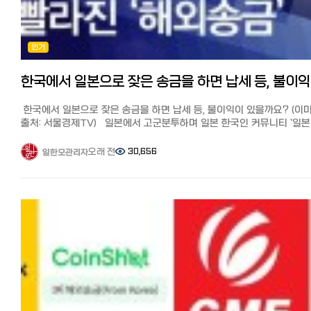
보통 1~2시간 내 송금이 완료되기 때문에 빠르고, 일본인 직원이 문의에
월드패밀리 송금의 메리트와 사용법, 더 자세히 알기
거액 송금은 신고가 필요
빠르게 답변해주는 점도 WISE 등 다른 인터넷 송금과 다른 장점입니다
https://korean.co.jp/life2/306
일본으로 거액의 재산 반출시 한국은행에 신고가 필요
추천 포인트 정리 포인트①: 수수료가 가장 저렴하다(500엔까지 10만엔)
◆SBJ 원터치 익스프레스 송금:
인터넷 송금을 이용하면 소액 송금이라고 해서 서류준비가 필요없고
포인트②: 방문이 필요 없고 받는 사람의 본인인증을 대신할 수 있음
신한은행 일본법인 SBJ은행의 한국송금 서비스입니다. 계좌 개설부터
인기
수수료가 싸며 편리하지만 1일한도 100만엔, 한달 한도 500만엔 등(업
포인트③ : 전문 직원이 문의에 대해 일본어로 빠르게 답변해 준다
송금신청까지 SBJ은행 앱상에서 비대면으로 모두 가능합니다.
따라 상이), 범죄 예방을 위한 여러가지 제한이 있습니다.
10만엔까지 무료 송금 쿠폰 획득↓
원터치 익스프레스 송금은 생활비용 송금으로 1회/1일/한달 최대
억단위의 거액을 보낼 때는 은행을 통한 송금이 필요합니다. 상기에
http://www.worldfamilyremit.com/
한국
30만엔까지, 일년에 총 360만엔까지 송금이 가능하며 최소 송금 금액은
말씀드린 바와 같이 연간 한도액이 2배가 되면서 번거로운 신고나 지정
마무리 어떠셨나요? 이번에는 일본 거주 한국인들이 많이 사용하는 월드
5천엔입니다.
설정, 서류 준비 등이 불필요하게 되었습니다. 여기서부터는 연간 10만
패밀리 해외 송금의 사용 후기와 추천 이유에 대해 자세히 소개했습니다.
한국에서 일본으로 잦은 송금을 하면 납세 등, 불이익이 있을까요? (이
송금처 등록은 3개까지 등록가능하며 송금처 등록부터 송금까지 지점방
이상의 재산을 보내는 경우의 방법에 대해서 설명드리겠습니다.
한국으로 송금이 필요할 때 꼭 이용해 보세요. [참고 기사] 일본에서 한국
출처: 서울경제TV) 일본에서 고군분투하며 일본 한국인 커뮤니티 '일본
필요없이 앱으로 완결 가능합니다.
대외지급수단 매매 신고 아래의 경우 한국은행에 '대외지급수단 매매
송금 추천 6사 비교분석! 가장 저렴하고 편하게 송금하는 방법과 꿀팁.
한국인 모임 (페이스북)'과 '일한모 사이트'를 운영하고 있는 관리자입니다
송금수수료, 송금금액등 상세 내용은 아래 링크를 통해 확인 가능합니다
신고'가 필요합니다. -한국 비거주자가 국내의 본인 재산을 반출 -국내
수수료 할인 쿠폰 https://korean.co.jp/life/79 일본에서 한국 송금,
장단점과 포인트 ●장점: 계좌개설부터 송금까지 앱으로 모두 신청이 
오래 전
30,656
일한모관리자
본인 계좌에서 해외 본인계좌로 미화 10만불 초과 송금시 비거주자 중,
수수료 가장 싼 곳, 와이즈(WISE)를 추천하는 이유
오늘은 페이스북 그룹에 질문이 많은 한국-일본 송금에 관해서
(지점방문 필요×), 주소변경 및 비자 변경/갱신도 앱으로 변경 가능.
취업비자, 학생 비자 등 장기 체류 비자 소지자로 일본에 2년 이상 체류
https://korean.co.jp/life/73
입니다. 한국에서 일본으로 잦은 송금을 하면 납세 등, 불이익이 있을까
●단점: 일회/일일/한달 최대 30만엔까지 송금 가능하므로 30만엔 이
경우 비거주자로 분류되어, 자금 반출 시(미화 1만달러 이상) 한국은행에
질문: 안녕하세요. 개인적으로 궁금한게 생겨 글 남깁니다. 한국에서
금액은 송금 불가
대외지급수단매매 신고 후 신고필증을 받아야 송금이 가능합니다.
일본으로 잦은 송금을 하게되면 불이익 같은게 있을까요? 수익으로 잡혀
https://www.sbjbank.co.jp/lp/campaign/onetouchexp/jkm/kr
재외동포 재산반출 신고 비거주자 중, 재외동포(영주권자 외국국적을
세금을 내야 한다던지... 답변: 내가 내통장에 송금 하는데 세금을 내야
상세 페이지)
취득한 시민권자)가 10만불 초과 송금시에는 '재외동포 재산반출 신고'를
이유가 없죠...비과세 일겁니다.
https://www.sbjbank.co.jp/individual/exchange/remittance.ht
하며 '대외지급수단 매매 신고'와 '재외동포 재산반출'은 신고기관과 조건
단순히 100만엔 이상이면 그냥 확인차 연락 올수도 있겠지만 딱히 세금
절차가 상이합니다. 제출서류와 절차는 아래를 참고하세요 ↓↓↓
낼 이유는 없어요...
◆하나송금:
비거주자의 해외 부동산 취득을 위한 자금 송금 대외지급수단매매 vs
이미 우린 소득세 등등 소득에 대한 세금을 다 내고 있고 외환 송금은
재외동포재산반출 영주권 유무와 거액 송금 배우자 비자로 영주권자
수수료로 다 정당하게 대가 지불하고 있습니다. 송금하는 행위 자체에
하나 송금을 이용한다는 분들이 많아서 직접 알아봤습니다. 매장은
해외이주신고 하시고 재외동포 재산반출로 한번에 빼실 수 있습니다. 
세금에 부과될 일은 없습니다.
카야바초에 있으나 인터넷으로 송금을 처리할 수 있습니다.
해외이주신고 하시면 한국의 국민연금 자격과 건강보험 자격이 상실,
신고만 한다면 내가 내 돈 1억불을 들고 출국해도 문제가 없는데요 뭐...
회원가입(https://www.oneremit.co.jp/web/main.view) -> 카드수