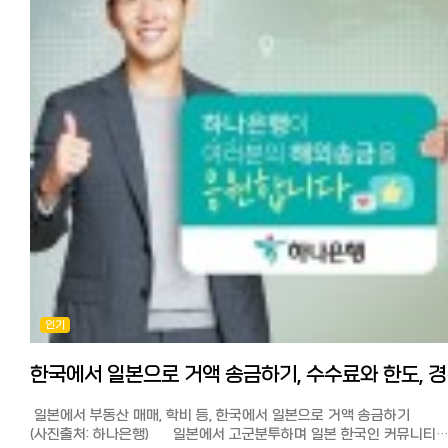
저렴하게 보낼 수 있습니다.
money/ 와이즈 송금의 메리트와 사용법, 더 자세히 알기
실태 조사, 아직 은행 송금 이용자가 많다? 해외송금 절차에 대해 최근
https://korean.co.jp/life2/298
실시된 조사에 따르면 아직 수수료가 비싸고 절차가 번거로운 오프라인
송금(점포 창구)을 이용하는 사람이 32%를 차지했습니다.
출처:피알타임즈 그리고 해외 송금 시 은행을 이용하는 사람들 대부분이
◆코인샷 재팬:
높은 수수료, 번거로운 절차에 불만을 품고 있다고 합니다. 코로나로 인해
최근에 등장한 앱을 통한 추천송금서비스가 있다고 해서 사용해 봤습니
많은 것들이 온라인을 통해 쉽고 저렴하며 효율적으로 바뀌었습니다.
수수료는 3만엔이하 500엔, 3만엔 초과 1000엔입니다.
코인샷의 장점은 주말, 심야, 공휴일 등 상관없이 급할 때 앱으로 편하고
하지만 아직 온라인 송금 서비스의 존재를 모르는 사람, 불만을 느끼면
신속하게 송금할 수 있다는 점입니다.
인터넷 송금 서비스가 너무 많아서 어디를 사용해야 할지 망설이는
회원가입과 본인인증 절차가 앱을 통해서 최소한의 정보로 일괄 승인되
사람들이 많을 것입니다.
이번에 밤 12시반 경에 전용 계좌로 돈을 입금했는데(유초은행에서 코인
전용계좌로 이체) 앱에 입금확인되어 등록된 한국 제 계좌로 보내는데 1
일본 거주 한인 커뮤니티에서 최근 평판이 높은 월드 패밀리 해외 송금을
정도밖에 걸리지 않았습니다.
실제로 사용한 소감과 장점에 대해 설명해 드리겠습니다.
전용 계좌에 미리 돈을 충전해 놓으면 페이페이로 송금하듯 더 빠르고
월드 패밀리 송금의 특징 많은 재류 한국인들이 사용하고 있어서 안심
편리하게 한국에 송금이 가능합니다.
어떤 송금 서비스보다 수수료가 저렴 가입만으로 10만엔까지 무료 송금
타사의 경우 초회 본인인증이나 수취인 인증때문에 진행이 안되는 경우
가능한 포인트 획득 온라인 송금이라 PC, 스마트폰 앱으로 완결! 간편하고
많은데 카톡이나 라인으로 한국인 스탭이 대응해주는 점, 송금 진행 상
인기
빠르다 한국뿐만 아니라 세계 200개국 이상 송금 가능 인기 송금 3사 실제
앱 푸시 알림으로 오는 점도 장점입니다.
송금액 비교 일반 은행보다 저렴해 일본인들이 한국 송금 시에 자주
장단점과 포인트 ●장점: 앱을 통해서 시간에 구애받지 않고 가장 신속
사용하는 것으로 알려진 인기 송금 서비스 EXPARO(엑스파로),
편리하게 보낼 수 있다.
한국에서 일
라쿠텐은행과 월드패밀리 송금을 비교해 보았습니다. [시뮬레이션 결과]
●단점: 3만엔 이상 수수료 천엔으로 다소 비싼편
100,000엔 송금 시 적용되는 환율과 수수료를 포함하여 실제 한국
★일한모 고객이라면 첫 송금수수료 무료로 송금이 가능합니다.
일본에서 부동산 매매, 학비 등, 한국에서 일본으로 거액 송금하기
현지에서 받는 금액 시뮬레이션 결과입니다. (2024년 1월 3일 기준)
첫 송금 수수료 무료 쿠폰받고 송금하기: https://jp.coinshot.org/
(사진출처: 하나은행) 일본에서 고군분투하며 일본 한국인 커뮤니티
월드패밀리 송금 : 수수료 500엔이 차감되어 약 940,380원 (이하