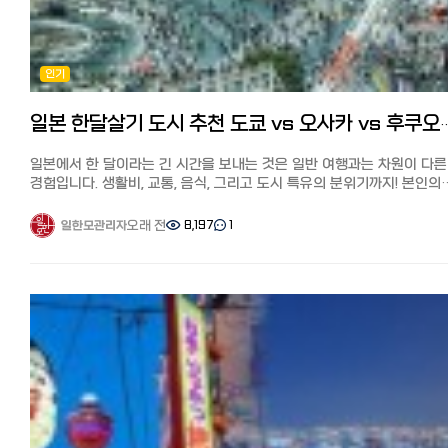
[일본 거주자들의 재테크] 니사, 주식, 포인트 등 목돈 만드는 법과 선배
적었고, 한국에서 직배송이 되다 보니 배송비도 비싸고, 시간도 보통 10
https://korean.co.jp/life_realestate/4 일본에서 집 사기, 주택론
꿀팁 https://korean.co.jp/life4/1 일본 핸드폰, 통신사 추천은?
이상 걸렸습니다.
모든 것! 이자, 대출 한도, 추천 은행, 화재보험까지
알뜰폰(格安SIM) 5사 비교분석, 개통 절차, 주의점과 사용 후기
최근에는 일본 국내 배송(예: 아마존, 라쿠텐 일부 매장)의 경우 1~3일,
https://korean.co.jp/life_realestate/7 [일본 거주자들의 재테크]
https://korean.co.jp/life2/10 일본에서 전기, 가스 요금 아끼기!
한국에서 직배송은 평균 5~10일 정도 걸립니다.
니사, 주식, 포인트 등 목돈 만드는 법과 선배들의 꿀팁
인기
알려주고 싶지 않은 팁, 캐쉬백, 쿠폰링크. 8년간 실제 광열비
온라인 쇼핑몰에 입점한 매장이나 시기에 따라 배송 기간이 달라질 수
https://korean.co.jp/life4/1 일본 핸드폰, 통신사 추천은? 알뜰폰
https://korean.co.jp/life2/11 재일한국인이 추천하는 일본 신용카
있으며, 세일 기간(Qoo10 메가 할인 등)에는 10일 이상 걸릴 수도 있으니
(格安SIM) 5사 비교분석, 개통 절차, 주의점과 사용 후기
7선!연회비 무료, 심사 잘 나고 혜택이 높은 카드는?
확인이 필요합니다.
https://korean.co.jp/life2/10 일본에서 전기, 가스 요금 아끼기!
일본 한달살기 도시 추천 도쿄 vs 오사카 vs
https://korean.co.jp/life2/130 한국 포켓 와이파이 대여와 선불
그럼 제가 직접 사용해 본 한국 화장품 온라인 쇼핑몰 추천 8개 사이트를
알려주고 싶지 않은 팁, 캐쉬백, 쿠폰링크. 8년간 실제 광열비
유심칩, eSIM 최저가 추천은? 6사의 가격과 특징 비교
소개해 드리겠습니다. OLIVE YOUNG(올리브 영) 특징 한국 최대 규모의
https://korean.co.jp/life2/11 재일한국인이 추천하는 일본 신용카
일본에서 한 달이라는 긴 시간을 보내는 것은 일반 여행과는 차원이 다른
https://korean.co.jp/life4/7
드럭스토어인 올리브영. 전에 한국에는 약품·화장품·잡화 등 다양한 물
7선! 연회비 무료, 심사 잘 나고 혜택이 높은 카드는?
경험입니다. 생활비, 교통, 음식, 그리고 도시 특유의 분위기까지! 본인의
취급하는 드럭스토어가 별로 없었지만, 현재 K코스메와 K뷰티의 인기가
https://korean.co.jp/life2/130
라이프스타일에 딱 맞는 도시는 어디일까요? 일본 한달살기 인기 도시
상승하면서 올리브영은 전 세계 관광객이 모이는 한국 뷰티 샵의 성지가
4곳을 철저히 분석해 드립니다.
오래 전
8,197
1
일한모관리자
되었습니다.
1. 한 달 생활비 비교: 예산에 맞는 선택은? 거주 비용은 한달살기의 성
일본에서는 라쿠텐 시장에서 공식 온라인 쇼핑몰을 운영하고 있어 인기
결정하는 가장 중요한 요소입니다.
브랜드가 거의 모두 갖춰져 있습니다. 라쿠텐 포인트도 적립돼서 더욱
도시월세 (중심지), 월세 (외곽), 식비 (1회 평균), 특징 도쿄
이득입니다.
: 10~18만엔, 6~12만엔, 800~1,500엔, 일본 최고 수준의 물가
배송비 주문 총액이 5,000엔 이상이면 무료(미만은 약 800~1,500엔)
오사카: 7~12만엔, 4~8만엔, 600~1,200엔, 선택의 폭이 넓고 가성비 
올리브영에서 한국 화장품 확인하기
후쿠오카: 5~9만엔, 3~6만엔,,500~1,000엔대도시 중 물가 가장 저렴
MUSINSA(무신사) 특징 MUSINSA(무신사)는 한국 최대 규모의 패션
교토8~15: 만엔 ,5~9만엔, 700~1,300엔, 관광지 중심의 높은 물가 도쿄:
온라인 쇼핑몰이지만, 화장품도 다수 취급하고 있습니다.
시부야, 신주쿠 등 중심가는 매우 비싸지만, 사이타마나 치바 등 외곽으
화장품도 옷과 어울리는 트렌드 중심 라인업으로, 다른 곳에서는 찾기 
눈을 돌리면 비용을 절감할 수 있습니다.
엄선된 브랜드만을 취급하며, 옷과 화장품을 한 번에 구매할 수 있다는 
오사카: 저렴한 길거리 음식이 많아 식비 부담이 적고, 숙소 선택지가
특징입니다.
다양합니다.
배송비 주문 총액이 12,000엔 이상이면 무료(미만은 약 330~2,000엔)