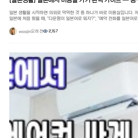
[일본생활] 일본에서 미용실 가기 완벽 가이드 — 종류
큰 이유는 작품별·국가별로 제공 권한(라이선스)이 다르기 때문입니다.
주요 이유를 자세히 설명하면 다음과 같습니다.
일본 생활을 시작하면 의외로 막막한 것 중 하나가 바로 미용실입니다. 
1. 배포 권한이 국가별로 판매되기 때문에 영화사와 방송사는 작품의
일본에 처음 왔을 때, "다운펌이 일본어로 뭐지?", "예약 전화를 일본어로
배급권을 국가별로 판매하는 것이 일반적입니다. 예를 들어, 일본의 한
해야 하나?" 싶어서 머리가 길어질 대로 길어질 때까지 미루다가, 결국 
TV방송국이나 동영상 스트리밍 서비스가 독점 스트리밍 권한을 가지고
들어갈 때까지 참았던 경험이 있습니다. 그런데 알고 보면 일본 미용실도
있다면, 넷플릭스 일본에서는 제공할 수 없습니다. 반면 한국에서는 그
오래 전
2,157
woojin
종류와 예약 방법만 익혀두면 생각보다 어렵지 않습니다. 오늘은 일본에
권리를 넷플릭스가 확보하면 스트리밍이 가능합니다.
미용실 이용하는 법을 종류부터 예약, 시술 용어, 가격, 한국인 팁까지
2. 시청자의 니즈 넷플릭스는 국가별 인기에 맞춰 작품을 갖추고 있습니다
정리해보겠습니다. - 일본 미용실의 종류 - 1. 대형 체인
한국에서는 한국 드라마와 한국 영화를 풍부하게 제공. 일본에서는
전국에 지점을 둔 프랜차이즈형 미용실입니다. 가격·서비스가 일정하고
애니메이션, 일본 드라마, 국내 영화 라인업이 풍부합니다.
예약 시스템이 잘 되어 있어 초보자에게 무난합니다. 다만 지점·디자이
3. 타사와의 독점 계약 일본에서는 한국 드라마가 넷플릭스 외의 서비스
따라 실력 편차가 있습니다. 2. 개인 (프라이빗)
(U‑NEXT, Disney+, Lemino 등)에서 독점 스트리밍되는 경우가 있습니
디자이너 개인이 운영하는 소규모 . 섬세한 시술과 트렌디한 스타일이
그 결과, 일본판 넷플릭스에는 없던 작품이 탄생합니다.
강점이라 일본 감성·트렌드 컷을 원하면 추천. 단, 인기 디자이너는 예약
한일 넷플릭스의 특징과 한국 드라마 작품수
빡빡합니다. 3. 한국계·한국식 미용실
같은 날의 일본판 넷플릭스홈 화면 같은 날의 한국판 넷플릭스홈 화면
신오쿠보(도쿄), 츠루하시(오사카) 등 한인타운 중심으로 분포.한국어가
같은 날의 일본판과 한국판 넷플릭스홈 화면을 보면 표시되는 라인업도
통하고 한국식 펌·컷이 가능해 가장 마음 편한 선택지입니다. 다만 지역·
당연히 오늘의 TOP10도 다릅니다. 위에서 설명한 대로, 한국판
수가 한정적입니다. 4. 저가 컷 전문점 (QB하우스 등)
넷플릭스는 한국 드라마와 한국 영화 등 스트리밍 수가 일본판보다
1,000~1,500엔대로 커트만 빠르게. 펌·염색은 안 되지만 앞머리·간단
많습니다.
정리엔 가성비 최고. 참고: 네일은네일(ネイルサロン), 속눈썹은아이래시
그렇다면, 과연 얼마나 많은 작품이 있을까요? 한일 넷플릭스의 특징도
(まつエクサロン)으로 따로 운영되는 경우가 많습니다. - 시술 일본어 용어
함께 정리해서 설명하겠습니다.
- 현장에서 이 단어들만 알아도 절반은 성공입니다. 한국어 일본어 커트
한국 버전 넷플릭스의 특징과 작품수 한국 드라마: 약 700~1,000 작품
カット (캇토) 다운펌(자연스러운 펌) ストレートパーマ (스토레토파마)
한국 영화·버라이어티도 매우 풍부 한국의 방송사(tvN, JTBC, SBS 등)의
매직(강한 직모교정) 縮毛矯正 (슈쿠모쿄세이) 일반 펌 パーマ (파마) 염색
작품이 비교적 많다 일본 버전 넷플릭스의 특징과 작품수 한국 드라마: 약