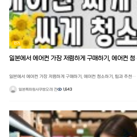
カラー (카라) 뿌리염색 リタッチカラー (리탓치카라) 탈색 ブリーチ
500~700 작품 ‘오징어 게임’, ‘눈물의 여왕’, ‘수고했어’ 등 Netflix
(브리치) 트리트먼트 トリートメント 기장은 유지해주세요 長さはキープで
오리지널 작품은 거의 동일 일본 애니메이션, 일본 드라마, 국내 영화가 풍성
(나가사와 키프데) 앞머리만 정리 前髪だけ整えて (마에가미다케) - 예약
일부 한국 내용 작품이나 구작은 제공되지 않을 수 있다 즉, 한국판이 약
방법 - 1. 핫페퍼뷰티 (ホットペッパービューティー)⭐ 추천
100~300 작품 정도 더 많다는 것을 알 수 있습니다. ‘몇 배’라고 할 정
일본 최대 미용 예약 앱/사이트. 메뉴·가격·후기·쿠폰까지 보고앱으로
큰 차이는 아니지만, 저처럼 매일 한국 드라마를 보는 한국 드라마
예약할 수 있어 전화가 부담스러운 분께 최적입니다. 2. 전화 예약
매니아에게는 큰 차이라고 할 수 있습니다.
인기 개인은 전화만 받는 곳도 있습니다. 일본어 회화가 필요해 난이도가
게다가 한국 버전에서는 오래된 한국 드라마, 한국에서 방영된 지 얼마 안
인기
높습니다. 3. 홈페이지 / 인스타 DM
작품, 일본에서는 권리 문제로 스트리밍되지 않은 작품까지 볼 수 있어,
요즘은 인스타 DM 예약을 받는곳도 많습니다. 4. 워크인 (예약 없이 방문
드라마 팬이라면 꼭 볼 가치가 있습니다.
저가 컷 전문점 위주로 가능. 인기 가게는 거의 예약 필수입니다. - 가격대
일본에서 한국판 넷플릭스를 보는 방법 저는 최근 한국판 넷플릭스에서
일본에서 에어컨 가장 저렴하게 구매하기
지역·마다 다르지만 도쿄 기준 대략: 커트: 4,000~7,000엔 컷+컬러:
1995년에 방영되어 당시 신드롬을 일으킨 드라마 ‘모래시계’를 다시
10,000~18,000엔 다운펌/매직: 12,000~25,000엔 지명료(디자이너
봤습니다. 역사에 남을 작품이죠. 아직 안 보신분들께 추천합니다!
지정): +500~2,000엔 엔저 시대인 지금, 환율 덕에 한국보다 저렴하게
일본에서 한국 넷플릭스를 보는 방법을 설명드리겠습니다.
일본에서 에어컨 가장 저렴하게 구매하기, 에어컨 청소하기, 팁과 추천
느껴지는 경우도 많습니다. - 한국인이 알아두면 좋은 팁 - 원하는 스타일
일본에서도 한국판 넷플릭스를 시청하는 방법은 VPN이라는 앱을 사용
사이트 총정리
사진 3장은 필수. 말보다 사진이 정확합니다. **다운펌(스트레이트 파마)**은
합니다.
일본의 여름은 한국보다 덥고 습하기로 유명합니다. 실제로 태풍이
오래 전
1,643
일본특파원사쿠짱
모든곳이 잘하는 게 아니니 메뉴에 있는지 확인. 현재 머리 상태 사진도
VPN을 이용 VPN을 알고 계신 분도 계시겠지만, VPN으로 한국 서버에
한반도를 피해 일본열도를 아래에서 위까지 훓고 지나가는 일이 다반사
보여주면 손상·기장 소통이 쉽습니다. 일본은팁 문화가 없습니다. 시술비만
연결하면 간편하게 한국 넷플릭스로 전환해 한국 작품을 즐길 수 있습니
날씨가 갑자기 덥고 습해지면서 오래 사용한 에어컨 한대는 청소(클리닝
내면 됩니다. 미묘한 뉘앙스(층 두께, 컬러 톤)는 번역앱으로도 전달이
한국판 넷플릭스가 갑자기 볼 수 없게 되었다? 방법과 주의사항 다만,
하고 한대는 처분하여 새로 장만하기로 마음 먹었습니다. 에어컨은 기
어려우니, 미리 메모해 두세요. - 일본어가 부담된다면 - 솔직히 가장 큰
넷플릭스는 VPN 사용을 감지하면 갑자기
십년이상 쓰는 가전으로 실내기와 실외기 2대로 구성되어 있고
벽은예약과 시술 중 소통입니다. 저도 번역앱을 붙들고 진땀을 뺐던 기
“VPNまたはプロキシを使用しているようです(VPN 또는 프록시를
설치공사비가 별도로 들기 때문에 가장 작은 6조짜리라 하더라도 신품은
있는데요. 요즘은한국어로 원하는 스타일만 보내면 일본 미용실에 일본
사용하고 있는 것 같습니다)”라는 오류가 표시될 수 있습니다.
10만원이 훌쩍 넘는 것이 보통입니다. 2년 연속 에어컨을 사본 경험을
예약·통역을 대신 해주는 서비스도 생겼습니다. (인스타 @beautia.japan )
이 메시지가 나타났나요? 당황하지 말고 VPN을 끈 뒤 다시 연결해 주세
토대로 일본에서 에어컨 가장 저렴하게 구매하는 법, 에어컨 청소하는 법
일본어가 0이어도 검증된 미용실에서 원하는 머리를 받을 수 있어, 저처
제 경험에 따르면, VPN을 이용해 한국판 넷플릭스를 시청하면 약 1시
팁과 추천 사이트를 소개해드리겠습니다. -에어컨 저렴하게 구매하기
미용실을 미뤄온 분이라면 한 번 알아두시면 좋을 것 같습니다. - 마무리