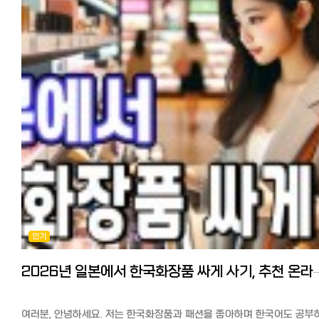
정도 지나 이 오류 메시지가 나타나지만, 놀라거나 당황할 일 없이 VPN
※일본 최대 중고에어컨 사이트에서도 5년지난 중고가 7만엔에 배송료
일본 미용실, 종류와 예약 방법만 알면 생각보다 어렵지 않습니다.
한 번 끈 뒤 다시 연결하면 계속해서 한국판 넷플릭스를 이용할 수 있습니
5500엔, 표준공사 2만엔으로 총 10만엔에 가까운 가격이 됩니다. 제가
핫페퍼뷰티로 예약해보거나, 일본어가 부담되면 한국어 예약 대행을
또한, 일본어 자막이 필요하신 분들은 한국판 넷플릭스의 한국 드라마는
작년에는 중고 에어컨 전문 사이트에서 구매했는데 성수기가 되면 가격
활용하는 것도 방법입니다. 엔저인 지금, 미뤄왔던 머리·네일을 일본에서
일본어 자막이 없을 수도 있습니다.
올라 본체 6-7만엔에 표준공사비 2만엔 정도로 신품가격과 별차이가
시도해보시는 건 어떨까요? 마지막까지 읽어주셔서 감사합니다.
VPN은 어떤 것이 좋을까? 위에서 몇 차례 등장한 VPN은 어떤 것을
없었습니다. 구매는 중고사이트에서 가장 저렴한 방법으로는 본체만
사용해야 할지 모르는 분들이 많을 것 같은데요.
중고를 잘 골라서 구매하고 설치는 구라시노마켓토(한국의 숨고)에서 가
한국의 TV 프로그램·드라마·버라이어티·스포츠 중계를 즐기는 일본 거
저렴한 업자를 찾는 법입니다. 중고 에어컨은 메르카리, 라쿠텐 이치바에
한국인과 한국 버전 넷플릭스를 이용하는 일본인이 자주 사용하는 것으
많이 있습니다. 라쿠텐이치바에서 중고 에어컨 보기
알려진 VPN은 ExpressVPN입니다.
메르카리 500엔 쿠폰 획득 링크 6조짜리 보통 35000-45000엔
ExpressVPN은 가장 유명한 서비스 중 하나로, 보안과 속도가 압도적
정도에 구매할 수 있습니다. 에어컨은 실외기 가스가 소모품이어서
뛰어나다고 알려져 있습니다.
가능하면 출시 5년이내의 것을 고르는게 좋습니다. 설치공사는
이용은 유료이지만, 1개월 동안 무료로 사용할 수 있고 언제든지 취소할 
구라시노마켓토에서 제품을 구매 후에는 구라시노마켓토에 여러 업자들
있어 리스크가 없습니다. (1개월 후에는 월 500엔 정도) 業界最速、安
컨택해서 견적을 받아보세요. 표준공사비는 18000엔에서 25000엔 정
匿名VPNサービス【ExpressVPN】1か月間無料で利用する
합니다. 다만 실외기의 위치, 에어컨 타공 여부 등에 따라 크게 다를 수
있습니다.
[추가정보] Netflix와 동영상 스트리밍 서비스(VOD) 간단 비교 일본에
※기본 공사는 18000엔에서 25000엔 정도. 여러 군데 견적을 받아서
한국 드라마를 보려면 어느 VOD 서비스가 좋을까? 라고 궁금해하시는
결정하세요 중고 에어컨+구라시노마켓토 업자를 통한 설치공사로 저는
분들이 많을 것 같습니다. 한국도 마찬가지지만, 동영상 스트리밍 서비스
인기
2024년에 나온 상태가 괜찮은 중고에어컨을 4만엔에 구매, 설치
(VOD)가 많아 선택하기가 쉽지 않습니다.
2만엔으로 6만엔에 설치완료했습니다. 다만 주의점으로 실내기가 3층
일본에서 인기 있는 동영상 스트리밍 서비스(VOD) 7개사를 간단히 비
실외기가 1층일 경우에는 구라시노마켓토에서는 대응이 안되거나 대응
2026년 일본에서 한국화장품 싸게 사기, 추천 온라인
보았습니다. 1~2일에 한 편 정도, 많은 한국 드라마와 신작을 보고 싶다!
업체도 10만엔정도 견적이 나오니 이 경우는 그냥 새제품을 사시는 게
➡U-NEXT 한국 드라마 + 해외 드라마➡Hulu 저렴한 가격으로 한국
좋습니다. -에어컨 저렴하게 청소하기 에어컨은 연 1회는 전문업체에
드라마를 보고 싶다면➡DMM TV 최저가로 일본 콘텐츠도 즐기고 싶은
의한 분해, 고압세척이 필요하다고 합니다. 에어컨 청소, 클리닝도 구라
➡Amazon 프라임 비디오 드라마로 공부하고 싶고, 화제의 오리지널
여러분, 안녕하세요. 저는 한국화장품과 패션을 좋아하며 한국어도 공부