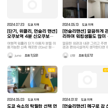
소통하며 깨끗하게 관리되는 집을
weekly.jp/search/data.php?
りください。 名前（名前全体） 電
톡 : onelife3630 또는 이메일
담은 카카오 채털로 문의주세요. --
선호하시는 분들께 추천합니다. 이
c=s01_info&amp;item=5be4
話番号 メールアドレス 希望入居
:weekly@onelife-estate.jp 대표
--&gt;
런 분께 추천드려요 도쿄에서 3개월
방 블로그 소개 링크
日 希望退室日 利用人数 ペットの
홈페이지 :www.onelife-
https://pf.kakao.com/_Gu
이상 단기·중기 거주를 원하시는 분
▶https://blog.naver.com/
weekly.jp 사무실 주소 :福島区福
有無 ????お問い合わせ カカオト
초기비용 없이 바로 생활 시작하고
먼슬리맨션의 형태로 계약이 가
島3-14-29,Osaka553-0003 잘
ーク: sasakiki33ki Eメール:
싶은 직장인·비즈니스 목적 방문자
집입니다. (일본인 보증인 필요 X,
하네다 공항 접근성이 중요한 분
부탁드립니다 ^^~
sasakiki33ki@yahoo.co.jp
장기비자 X, 일본인 긴급연락처 
2024.07.23 도쿄 지역
2024.05.13 도쿄 지역
（한국 자주 왕래하시는 분） 비즈
요 X 본인 여권만 있으면 OK, 여행
[단기, 위클리, 먼슬리 맨션]
[먼슬리맨션] 깔끔하게 
니스 주소, 법인 등기 용도가 필요한
입국도 계약 OK) 최소 한달이상 단
분 미나토구 주소에서 퀄리티 있는
위로 계약이 가능하며, 일일 6,400
오쿠보역 4분 신오쿠보역
리하여 워킹생들도 많이 
생활을 원하시는 분 문의 시 아래 내
엔 → 일일 5,000 ~ 5,200엔 
8분 개인실 원룸 2인가능 :
택하는 이케부쿠로7 맨
용 함께 보내주세요 성함 / 직업 또
적용 이벤트중입니다. (계약하시
여행객 워홀러 단기 이용자 분들 이
깔끔한 외관과 내관 그리고 주변 환
9월부터 이용가능
는 방문 목적 / 희망 입주 시기 / 이
총 기간에 따라 할인적용 금액의
용가능한 신축 깨끗한 20m2 원룸
경과 편의시설까지 생각한다면 이케
용 인원 / 예정 체류 기간 시오도메·
이 약간씩 다릅니다.) 방 견학도 가
입니다! 오쿠보역 도보 4분 신오쿠
부쿠로7 맨션을 주목해 주세요! 도
하마마쓰초 지역 희귀한 고층 풀옵
능하며, 계약부터 퇴거까지 한국
보역 도보 8분 2인입주 가능! 사진
보 10분 거리에 메로스언어학원
juno
조회 11,591
신짱
조회 8,672
션 물건입니다. 한국어로 편하게 연
로 응대 가능합니다! 한국에 계
업로드 예정입니다! 급하신분은 카
있고 가장 가까운 역은 도보 10분 거
락 주세요.
계약진행 가능하오니 많은 관심 
톡으로 보내드리겠습니다. 가전 가
리의 도부도조선 "기타이케부쿠
탁드립니다 ^^~ 카톡 ID :
구 (침대, 냉장고, 세탁기, 전자레인
역" 이지만 JR 야마노테선 오오
onelife3630 대표홈페이지
지, 행거, 수납합)전기수도세, 청소비
역 또는 이케부쿠로역도 도보 15
인기
인
:https://www.onelife-
포함으로 다른 숙소보다 저렴하게
내외입니다. 대형마트인 Peacock
weekly.jp/ 아래는 저희 원라이프
제공합니다! 9월부터 예약가능 1일
Store 카미이케부쿠로점도 도보
를 통해 방을 문의 &amp; 계약을
하루 7000엔~ 3박이상 하루
분 거리에 있어 저녁시간에 가면
행하셨던 분들 사진입니다! ▼
6500엔~ 1주일 이상 하루 5500엔
인된 가격으로 각종 도시락과 반
~ 한달이상 문의 *원화의 경우 네이
등도 구입할 수 있어 편리합니다. 
버 환율을 따릅니다. 댓글 확인 어려
물 출입구 모습입니다. 굉장히 깔끔
우니 카톡 부탁드립니다~
한 외관으로 출입카드를 통해 들어
2024.05.03 도쿄 지역
2024.01.12 도쿄 지역
https://open.kakao.com/o/sfqz1dSb
오면 왼편으로 부재시 받을 수 
택배박스도 설치되어 있습니다. 또
도쿄 숙소의 탁월한 선택 먼
[먼슬리맨션] 메구로 강 