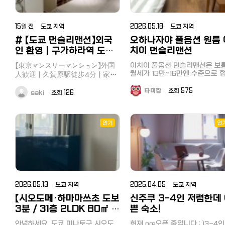
15일 전 도쿄 지역
2026.05.18 도쿄 지역
# 【도쿄 먼슬리맨션】외국
오하나자야 풀옵션 원룸 
인 환영｜구가하라역 도보
치이 먼슬리맨션
4분｜가구·가전 완비｜반
이치이 풀옵션 먼슬리맨션은 보
【東京マンスリーマンション】外国
려동물 상담 가능 도쿄 오타
월세가 13만~16만엔 수준으로 
人歓迎｜久賀原駅徒歩4分｜家
구 구…
되어 있습니다. 그래서 비용에 부담
具・家電完備｜伴侶動物相談可
을 느끼는 분들도 있습니다만, 
타미짱
조회 575
能 東京大田区旧ヶ原に位置する
saki
조회 126
적 합리적인 비용으로 이용 가능
家具・家電完備マンスリマンショ
오하나자야 맨션이 새롭게 추가
ンをご紹介します。 静かで安全な
소개드립니다. 닛뽀리, 우에노 방면
住宅街に位置し、東京で1ヶ月以上
이동이 편리하고 도심 접근성도 
인기
인
滞在する方、ワーキングホリデー、
수한 편으로 다음과 같은 분들에
留学生、出張者におすすめです。 ✅
추천드립니다. ✔️ 워킹홀리데이 비
特徴 外国人契約可能 日本人保証
자로 집을 구하시는 분 ✔️아카몽카
人不要 家具・家電完備 すぐに入
이일본어학교로 어학연수 준비
居可能 最小契約期間1ヶ月 ペット
는 분 ✔️닛뽀리 / 우에노 방면으로
同伴可 旧ヶ原駅徒歩4分 駅前に
大型スーパーマーケットがあり、生
거주지를 생각하고 계신분 ✔️ 초기
2026.05.13 도쿄 지역
2025.04.05 도쿄 지역
活がとても便利です。 鎌田・五反
비용을 저렴하게 풀옵션 원룸을 
【시오도메·하마마쓰초 도보
신주쿠 3-4인 저렴한데
田方面移動が便利です。 オンライ
호하는 분 "게이세이본선(京成本線)
3분 / 31층 2LDK 80㎡ /
쁜 숙소!
ン相談と契約可能 ???? 客室設
오하나자야(お花茶屋) 도보 11분" 
풀옵션 완비】 도쿄 미나토
備 ベッド 冷蔵庫 電子レンジ 洗濯
오하나자야 맨션 비용 안내 ✔️ 월세
안녕하세요. 도쿄 미나토구 시오도
현재 pre오픈 중입니다 : )3-4인