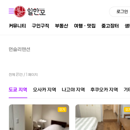
로그인
커뮤니티
구인구직
부동산
여행ㆍ맛집
중고장터
생
먼슬리맨션
전체 21건 / 1 페이지
체
도쿄 지역
오사카 지역
나고야 지역
후쿠오카 지역
기
인기
인