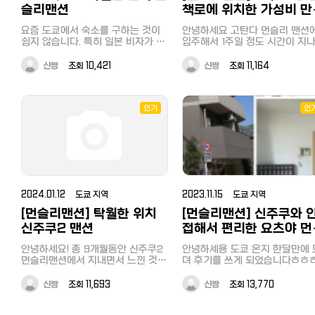
한 방범카메라작동중/경찰관할 
슬리맨션
책로에 위치한 가성비 만
련 표시가 붙어있고 철저하게 보안
고탄다 맨션
관리를 하고 있습니다. 엘레베이터
요즘 도쿄에서 숙소를 구하는 것이
안녕하세요 고탄다 먼슬리 맨션
뒷편의 문으로 나오면 자전거 주차
쉽지 않습니다. 특히 일본 비자가 없
입주해서 1주일 정도 시간이 지
장과 분리수거 공간으로 연결되
는 단기어학연수생 또는 장기숙박을
이용후기를 올려 보고자 합니다. 우
문이 있고 왼편으로는 관리실과 안
원하는 분들은 호텔 투숙은 부담되
선 저는 고탄다 숙소가 1순위는 
신짱
조회 10,421
신짱
조회 11,164
내 게시판이 있습니다. 쓰레기는 상
고 에어비앤비도 비싸기 때문에 공
었는데요 저렴하고 공실로 예약
시 버릴 수 있고 분리수거실은 
실만 있다면 편리하게 계약하고 이
수 있었던 곳이 고탄다 였기에 
깔끔하게 정리되어 있습니다. 벌
용할 수 있는 이치이 먼슬리맨션에
되었습니다. 처음에는 B타입으로 계
도 없고 냄새도 안나요! 기본 분리수
대한 관심이 높습니다. 입주시 청소
약을 하였는데 숙소 사정상 C타입
인기
인
거만 잘하면 특별히 신경쓸 것이
비 1회 3만엔외에 추가비용이 없고
으로 바뀌게 되어 넓게 사용하고
어 매우 편리합니다. 엘레베이터에
맨션별 추가 할인 적용도 가능하며
습니다. (침대2개,책상2개) 장점1. 동
서 내리면 보이는 정갈한 복도입
도쿄의 주요역 주변에 위치해 있어
네가 너무 좋다 (조용하고 지하철
다. 매번 느끼지만 정말 깨끗하게 건
교통 + 주변 인프라 모두 충족하고
리 시내거주 머리 아픈분들 강추) 1
물이 관리되고 있는 것 같습니다. 
있습니다. 생활에 불편함이 없도록
야마노테선(JR) 고탄다역 도보 8
쇠로 위아래 잠금을 해제하여 들
가전과 가구, 침구까지제공 하고 있
숙소 위치 알짜노선 시부야, 하라주
가시면 오른쪽에는 수납장과 신발장
어서 조금만 알아보면 이보다 편하
쿠, 요요기, 신주쿠, 시나가와, 도
이 있습니다. 꽤 넓어서 신발 많으신
2024.01.12 도쿄 지역
2023.11.15 도쿄 지역
고 좋은 조건의 숙소는 찾기 어려우
우에노 등의 주요노선 및 특히 
분들도 걱정 안하셔도 될 것 같
실 것 같습니다.
가와역 하네다 공항 갈때 편리함 메
[먼슬리맨션] 탁월한 위치
[먼슬리맨션] 신주쿠와 
다. 꽉 채우면 20켤레도 가능하지
https://tokyoeasyrent.com/ 역
구로역까지도 지름길로 걸어서 
신주쿠2 맨션
접해서 편리한 요츠야 먼
않을까 싶습니다. 첫 입주할 때부터
별로 정리된 맨션들을 살펴보시고
다 (메구로강 산책 및 이용가능) 후
풀옵션 먼슬리맨션이라는 안내
리맨션
자세한 문의는 ↘↘↘↘↘ 카카오톡
도마에역 (도쿄 매구로선) 야마
안녕하세요! 총 9개월동안 신주쿠2
안녕하세용 도쿄 온지 한달만에 드
냄비/후라이팬/식기도구/그릇/
채널 "이치이 먼슬리맨션"
선으로 완전 커버 되어 거의 이용
먼슬리맨션에서 지내면서 느낀 것들
뎌 후기를 쓰게 되었습니다ㅎㅎ
수세미/주방세제 등등 여러가지
일은 없지만 여기도 걸어서 가깝
에 대해 소개해드릴까 합니다. 우선
저는 신주쿠역에서 가까운 요츠
방도우와 용품도 구비되어 있어
2. 걸어서 코앞 자정까지 하는 큰
입구라고 할 수 있는 공동현관 사진
선택했습니다. 먼슬리멘션을 선택한
편하게 적응할 수 있었습니다. 다만,
신짱
조회 11,693
신짱
조회 13,770
퍼, 세븐일레븐, 드럭스토어, 빨래
입니다. 우측에 보이시는 빨간 간판
가장 큰 이유는 낯선 나라에서 
밥솥은 없어서 별도로 구입했습
인도커리집 3.이치이 고탄다 사무소
의 약국 왼편을 보시면 자그마한 문
생활이 가능하기 때문입니다. 티
다. 화장실과 욕실이 나뉘어져 있으
가까움 거의 여길 올일은 자주 없겠