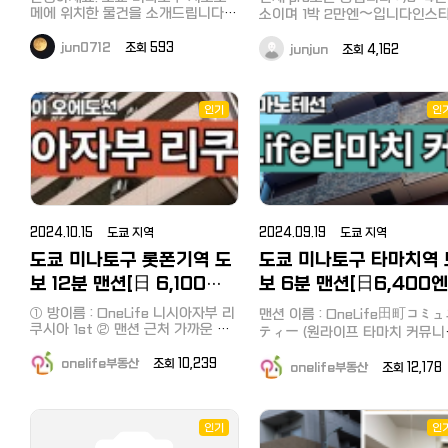
機 エアコン デスク 椅子 収納スペ
구 초특급지 단기거주…
메에 위치한 물건을 소개드립니다.
[광열비 : 12,000엔 포함] - B타입 :
소이며 1박 2만엔〜입니다인스타 
ース ヘアドライヤー 寝具一体
한국어 응대 가능하니 편하게 문의
88,000엔/ 18.48㎡ (약5.6평) - D
shinjuku_booking으로 문의
（布団、枕など） バスタオル キャ
주세요 방 정보 주소: 도쿄도 미나토
타입 : 91,000엔/ 19.46㎡ (약5.
싱글배드 3대소파배드 1대냉장
jun0712
조회 593
junjun
조회 4,162
リアのみ持ってすぐ入居可能です。
구 가이간 1초메 아쿠티 시오도메 31
평) ※ 전기 / 수도 / 가스 / 인터넷
럼세탁기전자렌지에어컨다이닝 
층 구조: 2LDK（약 80㎡） 최가역:
비용이 포함되어 있어 월 사용 
生活に必要な家具や家電、生活用
이블조리도구조미료( 소금, 후추,
JR 하마마쓰초역·오에도선 다이몬
이 12,000엔을 넘지 않으면 별
장, 올리브오일 )수건 1인2매 (추
品がすべて用意されており、すぐに
역 도보 약 3분 도쿄 모노레일 하마
시 사전 요청)바디워시, 샴푸, 컨
인기
인
추가 비용 부담이 없습니다. ✔️ 계약
生活を始めることができます。
마쓰초역 근처 → 하네다 공항까지
너샤워타월일회용 칫솔헤어 스
????契約ガイド 入居可能日：即
조건 - 1인 거주 - 3개월 단위 계약
약 15분 도쿄 타워·긴자·쓰키지 도
이드라이어 2개판고데기, 봉고
[비자 유무와 관계 없이 계약 가능
入居可能 最小契約期間： 1ヶ月
보권 완비 사항 가구·가전·침구 모
포켓wifi발코니장기예약시 필요
※ 단기 체류부터 장기 체류까지
月利用料： 1ヶ月利用時130,000
두 완비 → 짐만 들고 바로 입주 가
신 물품 구비해드립니다: )대형 
연하게 이용 가능합니다. ✔️ 보증금 :
円 授業料：入居者の負担 公課金
능 Wi-Fi 포함 한국어·영어 응대 가
터, 모니터암 등
代行：月20,000円追加 長期利用
능 비용 항목 금액 월 이용료（집세
4만엔 [퇴실 청소비 + 초기 구비
＋공과금＋Wi-Fi 모두 포함） 약
비용] 일본 생활 시작 시 가장 부담
割引：長期契約時に割引可能です
2024.10.15 도쿄 지역
2024.09.19 도쿄 지역
37〜45만엔 2인 셰어 시 1인당 약
되는 초기 정착 비용을 크게 줄일
のでお問い合わせください。 初期
있습니다. ✅ 기본 가구/가전(풀옵
18〜20만엔 ※ 구체적인 금액은 상
도쿄 미나토구 롯폰기역 도
도쿄 미나토구 타마치역 
費用：短期契約の場合、前払い月
션) 입주 후 바로 생활 가능 하도록
담 후 결정 이용 조건 최소 이용 기
税＋デポジット100,000円 ペッ
보 12분 맨션[日 6,100
보 6분 맨션[日6,400
기본적인 가구, 가전이 구비되어
간: 3개월 이상 1인 단독 / 2인 셰어
ト：種類と数に応じて相談できま
습니다. 싱글 침대, 책상(스탠드), 의
/ 법인 이용 모두 가능 비흡연자만
엔・풀옵션・할인 캠페인
풀옵션・할인 캠페인 中]
す。ペット同伴の場合、清掃費
① 방이름 : OneLife 니시아자부 리
맨션 이름 : OneLife田町コミ
자, 커튼, 수납장, 신발장, TV, 냉
가능（건물 전체 금연） 반려동물
쿠시아 1st ② 맨션 근처 가까운 역 :
中]
20,000円が追加されます。 契約可
ティー (원라이프 타마치 커뮤니
고, 세탁기, 전자레인지, 청소기, 
불가 층간소음·이웃 트러블 우려되
롯폰기역 도보 12분 ③ 타입 : 먼슬
能書類：写真付き身分証明書があ
어컨(냉난방) ✅ 건물 정보 및 시설
맨션 주소 : 東京都港区芝浦３
는 분은 사양합니다 ⚠️ 클로젯 일부
리맨션 (최소 한달 단위부터 계약)
onelife부동산
조회 10,239
れば契約可能です。 契約と支払
14-12 가까운 역 : 山手線田町
onelife부동산
조회 12,17
✔️ 건물 정보 - 건물 구조 : 철근콘
에 집주인 짐이 보관되어 있습니다
④ 3개월 이상 계약시 : 日 6,100엔
い：オンラインで進行可能です。 ※
徒歩6分 (야마노테선역 도보 6분
크리트(RC) 5층 - 건축 연도 : 1991
（별도 수납공간 확보됨） ⚠️ 사전
→ 日5,400엔 할인!! 일본 현지 기
デポジット返却条件は契約時にご
방 크기 : 20.37㎡～ 방 구조 : 1
년 5월 ✔️ 건물 시설 - 외부 현관 오
준으로 공휴일과, 주말을 제외하고,
에 방문 일정을 조율하므로 프라이
상세보기 링크
案内致します。 ????申請方法 入
평일 오전 9시부터 ~ 오후 6시까지
인기
토락,엘리베이터, 우편함, 주류장
인
버시는 존중됩니다. 오히려 주인과
▶https://www.onelife-
居をご希望の方は下記情報をお送
제가 직접 한국어로 응대합니다! 카
료) ● 이치이 먼슬리맨션 상세한 상