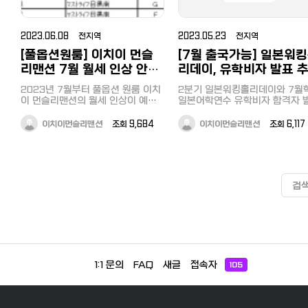
2023.06.08 전지역
2023.05.23 전지역
[풀옵션원룸] 이치이 먼슬
[7월 출국가능] 일본워
리맨션 7월 월세 인상 안내
리데이, 유학비자 발표 
(서두르세요!)
먼슬리맨션
2023년 7월부터 풀옵션 원룸 이치
2분기 일본워킹홀리데이와 7월
이 먼슬리맨션의 월세 인상이 예정
일본어학연수 유학비자 합격자 
되어 있습니다. 지금 부터 7월전까
가 있었습니다. 6월말부터 입주가
지 입주를 희망하시는 분들에게는
가능한 먼슬리맨션 문의가 늘어
이치이먼슬리맨션
조회 9,684
이치이먼슬리맨션
조회 6,11
기존의 할인이 적용되며 7월 이후
있습니다만 곧 정리해서 올려드
먼슬리맨션의 월세가 인상되더라도
예정입니다. 일한모 회원을 위해 특
계약당시 할인 월세를 적용받으실
별 할인 이벤트를 진행해드립니다
수 있습니다. 청소비 30,000엔 +
빠른 상담을 희망하는 분들은 아
월세에 가전,가구, 생활비품과 전기,
연락처를 통해 문의주시기 바랍
검
가스,수도세 그리고 인터넷 비용까
다. 이치이 먼슬리맨션 서울사무소
지 포함되어 있습니다. 이치이 먼슬
전화 : 02-523-9993
리맨션 입주를 희망하시는 분들은
서둘러 이치이 서울사무소로 연락주
시기 바랍니다.
1:1 문의
FAQ
새글
접속자
105