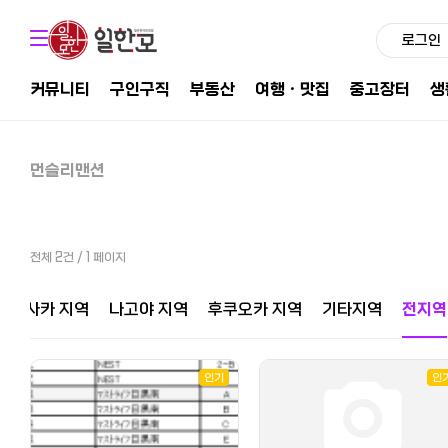
로그인
커뮤니티
구인구직
부동산
여행ㆍ맛집
중고장터
생
먼슬리맨션
전체 2건 / 1 페이지
오사카 지역
나고야 지역
후쿠오카 지역
기타지역
전지역
인기
인