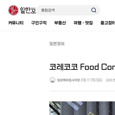
커뮤니티
구인구직
부동산
여행ㆍ맛집
중고장
일본정보
코레코코 Food Con
일본특파원사쿠짱
(118.♡.176.155)
오래 