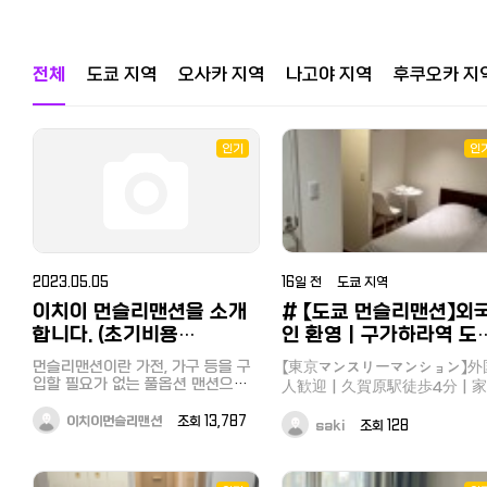
전체
도쿄 지역
오사카 지역
나고야 지역
후쿠오카 지
인기
인
2023.05.05
16일 전 도쿄 지역
이치이 먼슬리맨션을 소개
# 【도쿄 먼슬리맨션】외
합니다. (초기비용
인 환영｜구가하라역 도
30,000엔 + 가전,가구 풀
4분｜가구·가전 완비｜
먼슬리맨션이란 가전, 가구 등을 구
【東京マンスリーマンション】外
옵션 + 광열비포함)
려동물 상담 가능 도쿄 오타
입할 필요가 없는 풀옵션 맨션으로
人歓迎｜久賀原駅徒歩4分｜家
월세에 광열비 (전기,가스,수도) 와
구 구…
具・家電完備｜伴侶動物相談
인터넷 비용이 포함된 풀옵션 시스
이치이먼슬리맨션
조회 13,787
能 東京大田区旧ヶ原に位置す
saki
조회 128
템입니다. 이치이 먼슬리맨션은 이
家具・家電完備マンスリマンシ
치이 부동산에서 운영하는 먼슬리맨
ンをご紹介します。 静かで安全
션의 자회사로 동경지역의 야마노테
住宅街に位置し、東京で1ヶ月