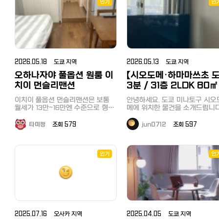
선을 중심으로 약 1200여실을 운영
인기
인
滞在する方、ワーキングホリデー
하는 먼슬리맨션 전문 회사로 초기
비용으로 청소비 30,000엔만 지불
留学生、出張者におすすめです。
하시면 고급형 먼슬리맨션 이용이
特徴 外国人契約可能 日本人保証
가능한 장점을 가지고 있습니다. 홈
人不要 家具・家電完備 すぐに入
페이지
居可能 最小契約期間1ヶ月 ペット
:https://tokyoeasyrent.com 위
同伴可 旧ヶ原駅徒歩4分 駅前に
치, 지역 : 동경 야마노테선 중심 최
大型スーパーマーケットがあり
2026.05.18 도쿄 지역
2026.05.13 도쿄 지역
소계약 : 1개월부터 초기비용 : 청소
活がとても便利です。 鎌田・五反
비 30,000엔 (1회) 옵션 : 가전, 가
오하나자야 풀옵션 원룸 이
【시오도메·하마마쓰초 
田方面移動が便利です。 オンライ
구, 침구셋트 , 식기류 (홈페이지 상
치이 먼슬리맨션
3분 / 31층 2LDK 80㎡
세페이지 참조) 공실확인 :입주월의
ン相談と契約可能 ???? 客室設
2개월 전부터 공실 확인 가능 할인 :
풀옵션 완비】 도쿄 미나
備 ベッド 冷蔵庫 電子レンジ 洗濯
이치이 풀옵션 먼슬리맨션은 보통
안녕하세요. 도쿄 미나토구 시오
한국 사무소를 통해 예약하는 경우
機 エアコン デスク 椅子 収納スペ
구 초특급지 단기거주…
월세가 13만~16만엔 수준으로 형성
메에 위치한 물건을 소개드립니다
한국인 입주자를 위한 특별할인 (일
ース ヘアドライヤー 寝具一体
되어 있습니다. 그래서 비용에 부담
한국어 응대 가능하니 편하게 문
본 직접 연락시 할인적용이 안됨 예
（布団、枕など） バスタオル キャ
을 느끼는 분들도 있습니다만, 비교
주세요 방 정보 주소: 도쿄도 미나토
타미짱
조회 579
jun0712
조회 597
약방법: 위에 홈페이지를 통해 입주
적 합리적인 비용으로 이용 가능한
リアのみ持ってすぐ入居可能で
구 가이간 1초메 아쿠티 시오도메 
희망 건물을 확인 후 한국사무소를
오하나자야 맨션이 새롭게 추가되어
층 구조: 2LDK（약 80㎡） 최가역:
生活に必要な家具や家電、生活
통해 문의하시면 예약부터 계약을
소개드립니다. 닛뽀리, 우에노 방면
JR 하마마쓰초역·오에도선 다이
品がすべて用意されており、す
진행해드립니다. 한국사무소 :서울
이동이 편리하고 도심 접근성도 우
역 도보 약 3분 도쿄 모노레일 하마
인기
인
특별시 서초구 강남대로 359 도씨
生活を始めることができます。
수한 편으로 다음과 같은 분들에게
마쓰초역 근처 → 하네다 공항까
에빛2 1519호 전화번호 : 02-
????契約ガイド 入居可能日：即
약 15분 도쿄 타워·긴자·쓰키지 도
추천드립니다. ✔️ 워킹홀리데이 비
523-9993
入居可能 最小契約期間： 1ヶ月
보권 완비 사항 가구·가전·침구 모
자로 집을 구하시는 분 ✔️아카몽카
月利用料： 1ヶ月利用時130,00
두 완비 → 짐만 들고 바로 입주 
円 授業料：入居者の負担 公課金
이일본어학교로 어학연수 준비하시
능 Wi-Fi 포함 한국어·영어 응대 가
代行：月20,000円追加 長期利用
능 비용 항목 금액 월 이용료（집세
는 분 ✔️닛뽀리 / 우에노 방면으로
＋공과금＋Wi-Fi 모두 포함） 약
割引：長期契約時に割引可能
거주지를 생각하고 계신분 ✔️ 초기
2025.07.16 오사카 지역
2025.04.05 도쿄 지역
37〜45만엔 2인 셰어 시 1인당 약