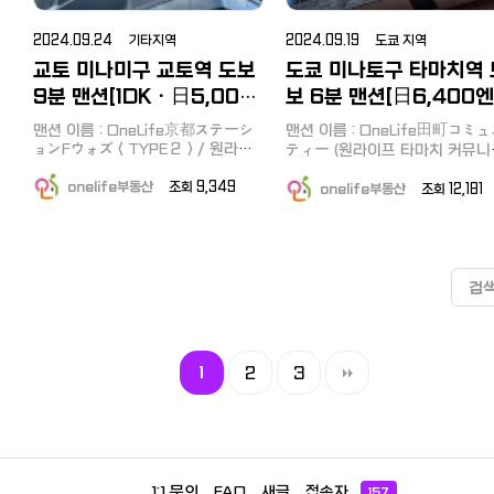
weekly.jp 사무실 주소 :福島区福
:https://www.onelife-
(요청시 부가세별도) 문의는 라인 또
자신 있게 소개해 드립니다!" Free!
weekly.jp/search/data.php?
島3-14-29,Osaka553-0003 잘
는 카카오톡 오픈채팅방에서 편하게
不動産 오너의 한마디 "저는 일
c=s01_info&amp;item=65efb
말걸어주세요~ 카카오톡
부탁드립니다 ^^~
2024.09.24 기타지역
2024.09.19 도쿄 지역
대형 부동산 중개업체에서 다양
:https://open.kakao.com/o/s0QUNdjh
교토 미나미구 교토역 도보
도쿄 미나토구 타마치역 
경험을 쌓아왔습니다. 부동산을 
라인 친구추가
는 과정이 쉽지 않다는 것을 누
https://line.me/ti/p/c63RJNHsMI
9분 맨션[1DK・日5,000
보 6분 맨션[日6,400
다 잘 알고 있습니다. 특히 외국
흥정만 잘 되면 공항픽업도 가능합
엔・역세권]
풀옵션・할인 캠페인 中]
에게는 더욱 까다로운 절차와 언
니다. 기존 방에서 이사도 지원해드
맨션 이름 : OneLife京都ステーシ
맨션 이름 : OneLife田町コミ
장벽이 부담이 될 수 있습니다. 
립니다^^
ョンFウォズ＜TYPE２＞/ 원라이
ティー (원라이프 타마치 커뮤니
만 걱정하지 마세요! 저희 Free!
프 교토 스테이션 F워즈&lt;타입
맨션 주소 : 東京都港区芝浦３
動産이 끝까지 함께하겠습니다!" 
2&gt; 맨션 주소 : 京都府京都市南
onelife부동산
조회 9,349
14-12 가까운 역 : 山手線田町
onelife부동산
조회 12,18
오사카 출신, 楠 隼祐 빠르고 간편한
区東九条北河原町3-1 맨션 근처역
徒歩6分 (야마노테선역 도보 6분
상담을 원하시나요? ⭐지금바로
:ＪＲ東海道本線京都駅 徒歩9分 /
방 크기 : 20.37㎡～ 방 구조 : 1
교토역 도보 9분 맨션 정보 상세보
락주세요! 오사카에서최고의부
상세보기 링크
기 :https://www.onelife-
매물을찾아드립니다! 아래는 추천
▶https://www.onelife-
weekly.jp/search/data.php?
바로 소개할 수 있는 추천매물정
weekly.jp/search/data.php?
검
c=s01_info&amp;item=66d917f7
c=s01_info&amp;item=5be4
한 개 공유 드립니다! ▶ JR 日本大
오늘은 오사카도, 도쿄도 아닌 교토
방 블로그 소개 링크
阪環状線 芦原橋駅 거리 8분, 1
지역에 위치한 맨션 &amp; 방을 소
▶https://blog.naver.com/
월세: 69,200 엔 (관리비 10,0
개해드리고자 합니다! 그동안은 원
먼슬리맨션의 형태로 계약이 가
포함) 초기 비용: 보증금, 계약금
룸 혹은 1K 크기의 방만을 소개를 해
집입니다. (일본인 보증인 필요 X,
1
2
3
음! 부담 없이 문의 주세요. 건물
드렸었는데요 오늘의 방은 무려
장기비자 X, 일본인 긴급연락처 
보: 2023년 4월 완공, 신축급 
1DK로 한층 더 큰집을 소개해드리
요 X 본인 여권만 있으면 OK, 여행
션 (2년 차) 채광 방향: 서향 전용
고자 합니다 큰집을 찾고 계시면서,
입국도 계약 OK) 최소 한달이상 단
적: 23.83㎡ 층수: 11층 (총 15층
혼자 또는 친구와 2명에서 거주를
위로 계약이 가능하며, 일일 6,400
물) 교통: JR 오사카 순환선 아시하
희망하시고 계시나요? 혹은 역 근처
엔 → 일일 5,000 ~ 5,200엔 
라바시역(芦原橋駅) 도보 8분
에 살면서 인프라 등 편리한 생활을
적용 이벤트중입니다. (계약하시
Osaka Metro 미도스지선 다
희망하고 계신다면 이 맨션이 딱입
1:1 문의
FAQ
새글
접속자
총 기간에 따라 할인적용 금액의
157