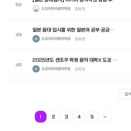
50
도쿄히카리음악학원
오래 전
일본 음대 입시를 위한 일본어 공부 궁금하신 분들 필독 ( 긴 글 주의 )
49
도쿄히카리음악학원
오래 전
2025년도 센조쿠 학원 음악 대학X 도쿄 히카리 단독 설명회를 개최합니다. 일본음대유학ㅣ일본음대입시
48
도쿄히카리음악학원
오래 전
검
1
2
3
4
5