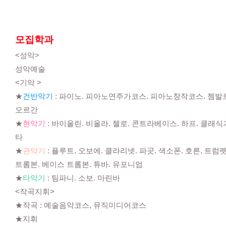
모집학과
<성악>
성악예술
<기악 >
★
건반악기
: 파이노. 피아노연주가코스. 피아노창작코스. 쳄발
오르간
★
현악기
: 바이올린. 비올라. 첼로. 콘트라베이스. 하프. 클래식
타
★
관악기
: 플루트. 오보에. 클라리넷. 파곳. 색소폰. 호른. 트럼펫
트롬본. 베이스 트롬본. 튜바. 유포니엄
★
타악기
: 팀파니. 소보. 마린바
<작곡지휘>
★작곡 : 예술음악코스, 뮤직미디어코스
★지휘