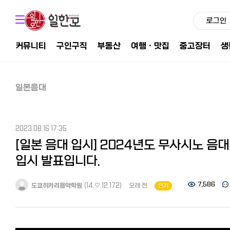
로그인
커뮤니티
구인구직
부동산
여행ㆍ맛집
중고장터
생
일본음대
2023.08.16 17:35
[일본 음대 입시] 2024년도 무사시노 음대
입시 발표입니다.
7,586
도쿄히카리음악학원
(14.♡.12.172)
오래 전
인기