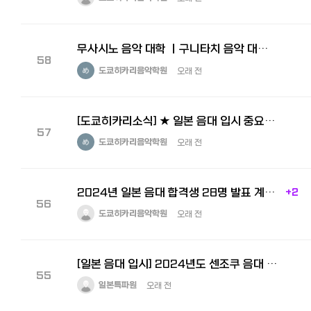
무사시노 음악 대학 ㅣ구니타치 음악 대학ㅣ쿠니타치 武蔵野音楽大学 国立音楽大学 일본 명문 음대 영상 공개합…
58
도쿄히카리음악학원
오래 전
[도쿄히카리소식] ★ 일본 음대 입시 중요한 정보 필독하셔야 합니다 ★
57
도쿄히카리음악학원
오래 전
2024년 일본 음대 합격생 28명 발표 계속적으로 늘어납니다.
+2
56
도쿄히카리음악학원
오래 전
[일본 음대 입시] 2024년도 센조쿠 음대 입시 발표입니다.
55
일본특파원
오래 전