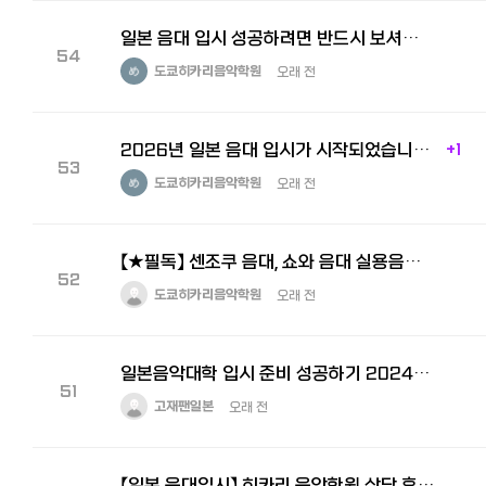
일본 음대 입시 성공하려면 반드시 보셔야 합니다 ( 도쿄 히카리 재학생 센조쿠음대 진학 목표생 인터뷰 )
54
도쿄히카리음악학원
오래 전
2026년 일본 음대 입시가 시작되었습니다. 지금부터 준비해야 합격합니다.
+1
53
도쿄히카리음악학원
오래 전
【★필독】 센조쿠 음대, 쇼와 음대 실용음악 일본 음대 입시 준비하시는 학생의 후기입니다.
52
도쿄히카리음악학원
오래 전
일본음악대학 입시 준비 성공하기 2024년 명문 일본음대 166명 합격!
51
고재팬일본
오래 전
【일본 음대입시】 히카리 음악학원 상담 후기- 센조쿠음대 락&팝스 코스