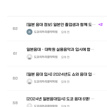
[일본 음대 정보] 일본인 졸업생과 함께 도쿄 음악 대학에 직접 다녀왔습니다 - 이케부쿠로 캠퍼스
+2
62
도쿄히카리음악학원
오래 전
일본음대・대학원 실용음악과 입시에 합격하려면 어떻게 공부해야 할까
61
도쿄히카리음악학원
오래 전
[일본 음대 입시] 2024년도 쇼와 음대 입시 발표입니다.
60
도쿄히카리음악학원
오래 전
[2024년 일본음대입시] 도쿄 음대 6명! 히카리 합격자 현재 누계 34명입니다.
59
도쿄히카리음악학원
오래 전