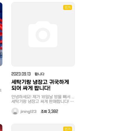
인기
2023.09.13 팝니다
세탁기랑 냉장고 귀국하게
되어 싸게 팝니다!
후
할
안녕하세요! 제가 18일날 방을 빼서 ...
세탁기랑 냉장고 싸게 판매합니다! 이
링크 제품들이고요 약 일년 반 사용했
습니다! 음식을 아예 안 해먹어서 냉
jining123
조회 3,382
장고는 거의 새거라고 보심되구 세탁
기도 상태 정말 좋습니다..!! 각각 만엔
에 팔게요~ 지역은 와세다 근처고 16
일저녁 아님 17일에 가지러 오시면 됩
인기