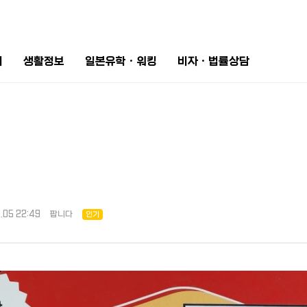
터
생활정보
일본유학ㆍ워킹
비자ㆍ법률상담
.05 22:49
팝니다
인기