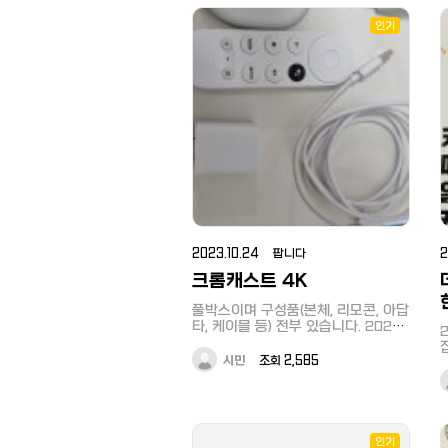
인기
2023.10.24 팝니다
크롬캐스트 4K
풀박스이며 구성품(본체, 리모콘, 아답
타, 케이블 등) 전부 있습니다. 2022
년 1월 구매하였으며, 생활기스 있으
집
나 정상작동합니다. 택배비 포함
시민
조회 2,585
3600엔, 직거래(大岡山駅 혹은 大井
町駅에서 가능) 시 3000엔입니다.
(정가 7600엔) 환불 어렵습니다. 카
h
카오톡 ngh2780 / 전화번호
b
09044376080
인기