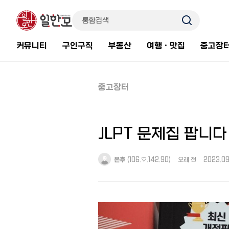
커뮤니티
구인구직
부동산
여행ㆍ맛집
중고장
중고장터
JLPT 문제집 팝니다
온후
(106.♡.142.90)
오래 전
2023.09