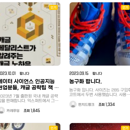
인기
인기
2023.10.01 팝니다
2023.09.15 팝니다
데이터 사이언스 인공지능
농구화 팝니다.
현업분들, 캐글 공략팁 책 판
농구화 입니다. 사이즈는 285 구입
매합니다.
코트에서 두번 사용했습니다. 사용
2023년 7월 출판된 국내 캐글 공략
일이 없어 판매합니다. 배송비 포함
을 판매합니다. 익스퍼트에서 그랜
5000엔에 판매하고싶습니다.
펀치드렁크
조회 1,334
드마스터에 이르기까지 여러 경험자
들이 공략을 차근차근 알기 쉽게 설명
카레푸딩
조회 1,845
하고 있습니다.
ttps://www.gilbut.co.kr/book/view?
ookcode=BN003808&amp;perdevice=pc
더러움, 구김, 재단 등 일절 없는 새책
인기
인기