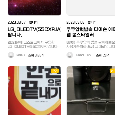
납장 전반적으로 상태 모두 좋습니
다. 특히 침대는 최근 구매한지 1년
이 조금 지난 거의 새상품입니다. 나
눔 날짜는 9월 25일입니다. 노쇼방
지금으로 5만원 받겠습니다. (나눔
오시면 돌려드립니다) 나눔 물건과
2023.09.07 팝니다
2023.09.06 팝니다
나눔날짜, 노쇼방지금에 동의하시는
LG_OLEDTV(55CXPJA)
쿠쿠압력밥솥 다이슨 에
분 계시면 아래 오픈카톡방에서, 나
눔물건 사진 공유드리겠습니다! 감
팝니다.
랩 롱스타일러
사합니다!
https://open.kakao.com/o/sjju4TGf
2021년에 코스트코에서 구입한
6인용 쿠쿠압력 밥솥 판매해봐요
LG_OLEDTV(55CXPJA)입니다.
사용제품이라 포장 그대로입니다
한국으로 귀국을 위해 내놓게 되었
격은 28만원입니다 다이슨 에어렙
습니다. 메이커 보증은 1년이지만 코
스타일러 구매는 1년넘어서 무상
Somu
조회 3,264
93ad0923
조회 1,914
스트코 +4년 보증을 가입한 상태이
리는 안되요 구매후 별로 사용은
므로 아직 보증기간내 입니다. 눈에
해서 상태는좋구요 드라이기능
띄는 기스도 없이 깨끗하게 사용하
니다 긴머리용 스타일러입니다 가격
였습니다. *TV기본구성품은 물론 ,
은 35만원 카카오톡boopo11연
인기
인
사진에서 보이는 TV스탠드와
세요 전부 110v입니다 연락주세
500GB녹화용 하드디스크도 같이
드립니다. 당시 17만엔에 구입하였
었습니다. 가지러 오시는 분 한정으
로 9만엔에 판매하려고 합니다. 위
치는 도쿄 카츠시카구 요츠기 입니
다. 거래 희망은 페이스북 메신저나
댓글 달아주세요. 잘 부탁드립니다.
https://www.lg.com/jp/tvs-
soundbars/lcd-