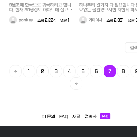
9월초에 한국으로 귀국하려고 합니
하나부터 열가지 다 필요합니다 
다. 현재 30평정도 아파트에 살고
요없는 물건있으시면 저한테 파
있는데, 그 안을 채우는 모든 가전,
^^ 이메일 부탁드려요
가구를 모두 처분하려고 합니다. 가
damadu1@hanmail.net
ponkey
조회 2,224 댓글 1
기미여사
조회 2,831 댓글 
전 : 냉장고 (350L) 세탁기 8kg, TV
(55인치), 블루레이 DVD, 에어컨,
비데, 오븐, 마이크로웨이브,인덕션,
커피포트, 등등.. 일상적으로 집에서
필요로 하는 모든 가전제품 제습기,
검
가습기, 히터, 램프 (거실용 3개 포
함) 등등 (신제품으로 구매한지 대략
2년됨) 가구: 퀸사이즈 침대 (이케
아), 소파 (3인용 - 두세트), 식탁 (4
인용. 고급 나무), 찬장, 서랍장, 책상,
1
2
3
4
5
6
7
8
의자, 수납장, 카페트, 등등. 현재지
역: 요코하마/ 동경 남부지역 연락주
십시오.
1:1 문의
FAQ
새글
접속자
146