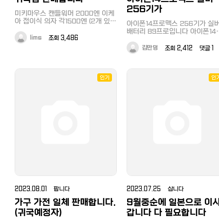
256기가
미키마우스 캔들워머 2000엔 이케
아 접이식 의자 각1500엔 (2개 있습
아이폰14프로맥스 256기가 실
니다) 원형테이블(2-3인용) 5000
배터리 89프로입니다 아이폰14
엔 좌식쿠션의자 2000엔 이케아 협
lims
조회 3,486
로맥스 실버 256기가 기스 찍힘
탁 1500엔 니토리 옷수납함 각500
습니다 13만엔 직거래 오사카 난바
김만덩
조회 2,412 댓글 1
엔 (S-3개, M-2개, L-2개) 필립스
역입니다
미니 드라이기 500엔 코이즈미 드
라이기 1500엔 식기류 세트 2000
엔 체중계 500엔 지역은 신주쿠구
인기
인
니시와세다/타카다노바바역 근처이
고 직접 가지러 오셔야 합니다 8월7
일,8일 거래 희망합니다! 오픈채팅
이나 페이스북 메세지로 연락주세요
~
https://open.kakao.com/o/scVF5v9b
2023.08.01 팝니다
2023.07.25 삽니다
가구 가전 일체 판매합니다.
9월중순에 일본으로 이
(귀국예정자)
갑니다 다 필요합니다