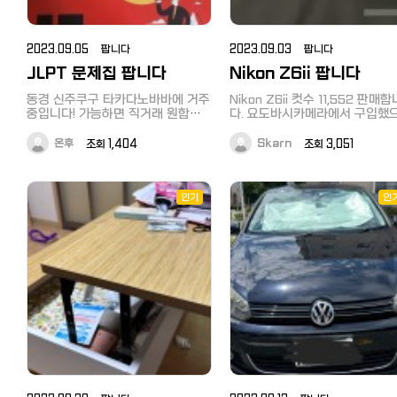
tvs/oled55cxpja/
https://kakaku.com/item/K0001254398/
2023.09.05 팝니다
2023.09.03 팝니다
JLPT 문제집 팝니다
Nikon Z6ii 팝니다
동경 신주쿠구 타카다노바바에 거주
Nikon Z6ii 컷수 11,552 판매합
중입니다! 가능하면 직거래 원합니
다. 요도바시카메라에서 구입했으며
다!! 타카다노바바에서 거래 희망합
보증서와 박스포함 모든 구성품 
니다! N1 판매완료 N2 문자, 어휘:
있습니다. 카메라에 산날에 보호스
온후
조회 1,404
Skarn
조회 3,051
1400엔 (정가: 16000원) 단한번도
킨을 다 붙여놔서 본체에는 상처
펴보지 못한..빛을 보지 못한 불쌍한
없으며 , 액정에도 보호필름 다 
책입니다..부디 주인을 찾아주세요..
놓은 상태입니다. (필요 없으시면
거해서 드림) 가격은 19만엔이며 문
인기
인
의는 메세지로 주세요.