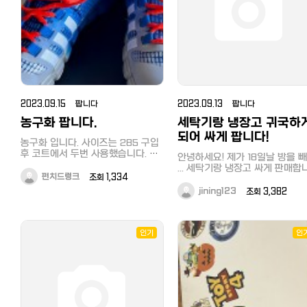
2023.09.15 팝니다
2023.09.13 팝니다
농구화 팝니다.
세탁기랑 냉장고 귀국하
되어 싸게 팝니다!
농구화 입니다. 사이즈는 285 구입
후 코트에서 두번 사용했습니다. 사
안녕하세요! 제가 18일날 방을 빼서
용할일이 없어 판매합니다. 배송비
... 세탁기랑 냉장고 싸게 판매합
포함 5000엔에 판매하고싶습니다.
펀치드렁크
조회 1,334
다! 이 링크 제품들이고요 약 일년
반 사용했습니다! 음식을 아예 안 해
jining123
조회 3,382
먹어서 냉장고는 거의 새거라고 
심되구 세탁기도 상태 정말 좋습
다..!! 각각 만엔에 팔게요~ 지역은
와세다 근처고 16일저녁 아님 1
인기
인
에 가지러 오시면 됩니다!!! 급하게파
는거라더싸게가능하니연락주세