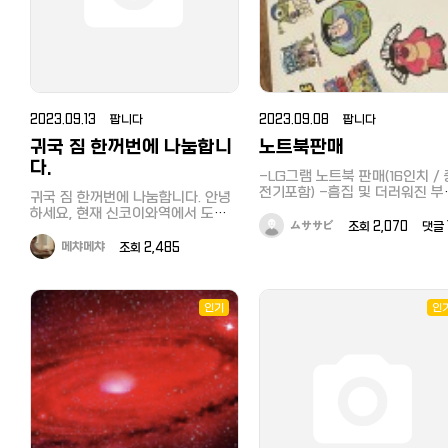
2023.09.13 팝니다
2023.09.08 팝니다
귀국 짐 한꺼번에 나눔합니
노트북판매
다.
-LG그램 노트북 판매(16인치 / 
전기포함) -흠집 및 더러워진 부분
귀국 짐 한꺼번에 나눔합니다. 안녕
은 사진에 보이는 부분이 전부입
하세요, 현재 신코이와역에서 도보5
다. -현재 포맷, 초기화 마친 상
ムササビ
조회 2,070 댓글 
분 거리의 6조 맨션에 거주중입니
며, 사용시 계정만 다시 바꿔서 
다. 귀국 짐 한꺼번에 모두 받으실
메챠메챠
조회 2,485
하면 됩니다. -가격 : 30000 직
수 있는 분에게 나눔하고자 합니다.
거래(지정장소) 이용해주시는 분
나눔 대상 물품은 6조 맨션 크기에
가능하며, 따로 연락주시면 감사
딱 맞는 구성,크기인데요. 사진은 요
겠습니다. -충전기 포함 가격이며
청하시는 분에게 따로 공유드릴게
인기
인
거래는 도쿄만 가능, 노트북 케
요. 구성목록으로는 수납형 침대+매
(가방)은 노트북 뒤에 있는 곰돌
트리스(구매한지 1년밖에 안된), 냉
가방이며 필요하시면 같이 드리
장고 세탁기 전자렌지 토스트기 스
니다
탠딩 거울 사무용 의자와 등받이 없
는 접이식 의자 목재 테이블과 알루
미늄테이블 다용도상 2개(접이식과
비접이식) (가로)철제선반, (세로)책
장선반 책상전등 비즈쿠션 PVC 수