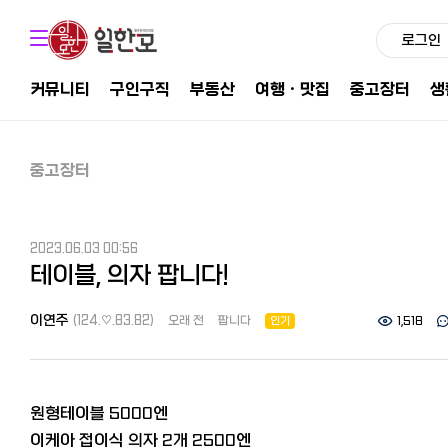
로그인
커뮤니티
구인구직
부동산
여행ㆍ맛집
중고장터
생
중고장터
2023.06.03 00:56
테이블, 의자 팝니다!
이연주
(124.♡.83.82)
오래 전
팝니다
인기
1,518
원형테이블 5000엔
이케아 접이식 의자 2개 2500엔