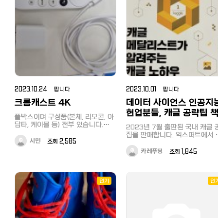
2023.10.24 팝니다
2023.10.01 팝니다
크롬캐스트 4K
데이터 사이언스 인공지
현업분들, 캐글 공략팁 
풀박스이며 구성품(본체, 리모콘, 아
판매합니다.
답타, 케이블 등) 전부 있습니다.
2023년 7월 출판된 국내 캐글 
2022년 1월 구매하였으며, 생활기
집을 판매합니다. 익스퍼트에서 그
스 있으나 정상작동합니다. 택배비
시민
조회 2,585
랜드마스터에 이르기까지 여러 
포함 3600엔, 직거래(大岡山駅 혹
자들이 공략을 차근차근 알기 쉽
카레푸딩
조회 1,845
은 大井町駅에서 가능) 시 3000엔
설명하고 있습니다.
입니다. (정가 7600엔) 환불 어렵습
https://www.gilbut.co.kr/b
니다. 카카오톡 ngh2780 / 전화번
bookcode=BN003808&amp;p
호 09044376080
더러움, 구김, 재단 등 일절 없는
인기
인
책입니다. 3000엔에 판매합니다.
잘 부탁드립니다.