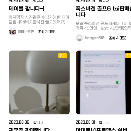
2023.08.30 팝니다
2023.08.13 팝니다
테이블 팝니다-!
폭스바겐 골프6 tsi판매
니다
마지막장 사진같은 수납가능한 테이
블입니다(비슷한사진 들고왔어요)
모델:폭스바겐 골프 6세대 TSI 
직접 가져가셔야하고 2년전 구매했
가격:45만엔 -&gt; 42만엔(연
는데 이사하게되어서 내놓습니다!
불타는짬뽄
조회 2,085
면서 추가 네고가능) 연식:2011년
중고니 생활기스는 당연히 있습니다
상:블랙 주행:80,000km(갱신중)
hongsr818
조회 4,392
민감하신분 피해주세요~ 내놓을때
료:ハイオク 사고여부:무사고 차
당연히 깔끔하게 해서 드립니다^^;
만료일:2024년 8월 29일 ETC
지역은 스미다구 오시아게입니다 구
네비게이션:有 블랙박스:전방,후
매당시 만육천엔정도 주고 구매했었
인기
인
설치 완료 블루투스,핸즈프리:有
고 어차피 내놔야하는거라 3천엔 생
타:비흡연 차량, 키2개 주문했던 신
각하고있습니다! 카톡akak9109연
차가 예정보다 일찍 나오게 되어
락주세요~
쉽지만 급하게 판매하게 되었습
다. 아이태우고 가족끼리 안전운
했습니다. 얼마전에 엔진오일, 냉
수 교체 했고 보험금, 세금, 정비
성실하게 관리했습니다. 내부도 
당히 깨끗한 편입니다. 8월중에 판
매가 이루어 지지 않을 경우, 업
판매예정입니다 빨리 구매(8월
전까지)해주시면 세차업체에 맡
내부 외부 세차 후 양도하겠습니
연락주시면 사진 더 보여드릴게요
2023.08.06 팝니다
2023.08.01 팝니다
카톡: serah818
귀국짐 판매합니다
아이폰14프로맥스 실버