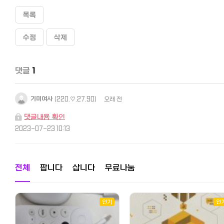
목록
수정
삭제
댓글
1
기미여사
(220.♡.27.90)
오래 전
댓글내용 확인
2023-07-23 10:13
전체
팝니다
삽니다
무료나눔
인기
인