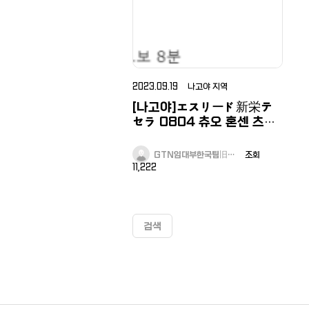
2023.09.19 나고야 지역
[나고야]エスリード新栄テ
セラ 0804 츄오 혼센 츠루
마이역 도보 8분, 나고야 중
심부, 22년 신축맨션
GTN임대부한국팀旧…
조회
11,222
검색