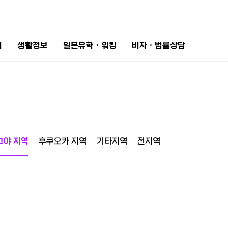
터
생활정보
일본유학ㆍ워킹
비자ㆍ법률상담
고야 지역
후쿠오카 지역
기타지역
전지역