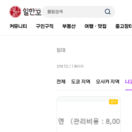
커뮤니티
구인구직
부동산
여행ㆍ맛집
중고장
임대
전체 1건 / 1 페이지
전체
도쿄 지역
오사카 지역
나
인기