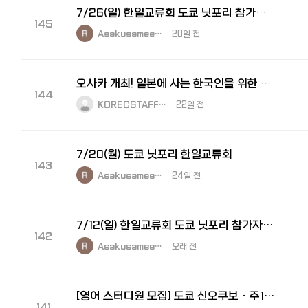
7/26(일) 한일교류회 도쿄 닛포리 참가자를 모집합니다.
145
Asakusamee…
20일 전
오사카 개최! 일본에 사는 한국인을 위한 교류회 【와쿠와쿠모임】 7월 25일(토) - 한국인 교류회
144
KORECSTAFF…
22일 전
7/20(월) 도쿄 닛포리 한일교류회
143
Asakusamee…
24일 전
7/12(일) 한일교류회 도쿄 닛포리 참가자를 모집합니다.
142
Asakusamee…
오래 전
[영어 스터디원 모집] 도쿄 신오쿠보 · 주1회 · "이번엔 진짜 끝까지 가보실 분"
141