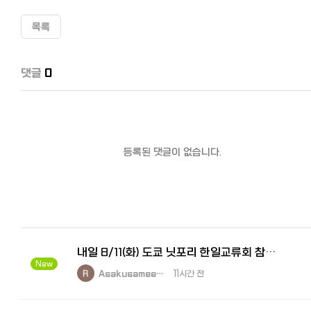
목록
댓글
0
등록된 댓글이 없습니다.
내일 8/11(화) 도쿄 닛포리 한일교류회 참가자 모집
New
Asakusamee…
11시간 전