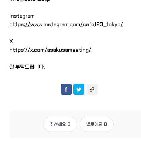
Instagram
https://www.instagram.com/cafe123_tokyo/
X
https://x.com/asakusameeting/
잘 부탁드립니다.
추천해요
0
별로에요
0