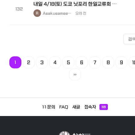
내일 4/18(토) 도쿄 닛포리 한일교류회 참가자 모집
132
Asakusamee…
오래 전
검
1
2
3
4
5
6
7
8
9
1
1:1 문의
FAQ
새글
접속자
118