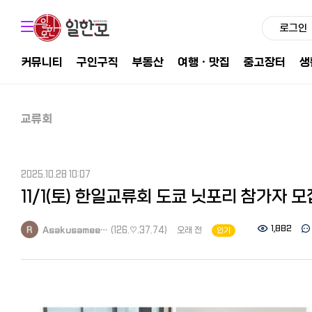
로그인
커뮤니티
구인구직
부동산
여행ㆍ맛집
중고장터
생
교류회
2025.10.28 10:07
11/1(토) 한일교류회 도쿄 닛포리 참가자 모
1,882
Asakusamee…
(126.♡.37.74)
오래 전
인기