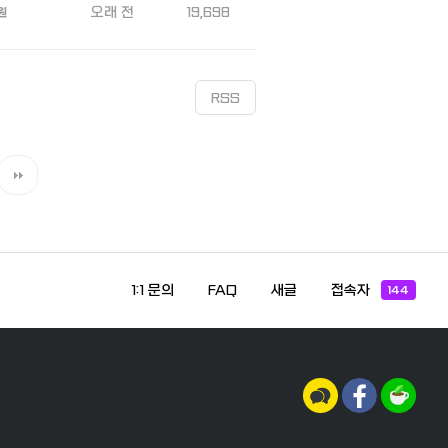
오래 전
19,698
원
RSS
1:1 문의
FAQ
새글
접속자
144