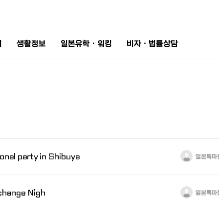
터
생활정보
일본유학ㆍ워킹
비자ㆍ법률상담
onal party in Shibuya
일본특파
change Nigh
일본특파