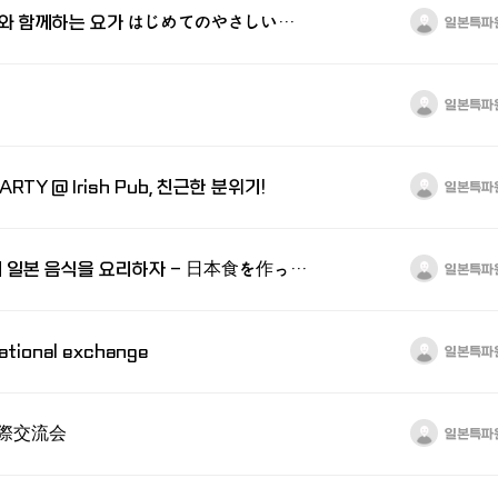
초보자를 위한 사오리와 함께하는 요가 はじめてのやさしいヨガ
일본특파
일본특파
ARTY @ Irish Pub, 친근한 분위기!
일본특파
JP COOKING - 함께 일본 음식을 요리하자 - 日本食を作って国際交流
일본특파
ional exchange
일본특파
際交流会
일본특파