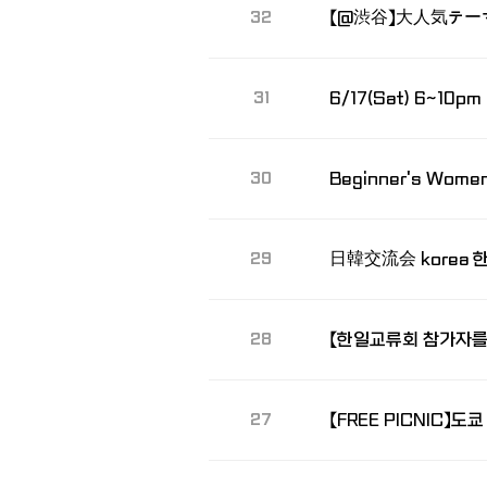
【@渋谷】大人気テー
32
6/17(Sat) 6~10pm 
31
30
日韓交流会 korea
29
【한일교류회 참가자를
28
27