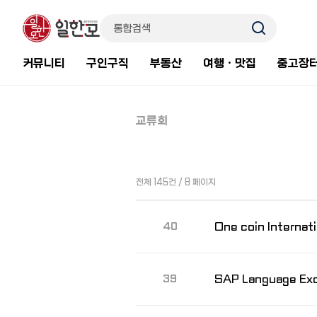
커뮤니티
구인구직
부동산
여행ㆍ맛집
중고장
교류회
전체 145건 / 8 페이지
One coin Internati
40
SAP Language Ex
39