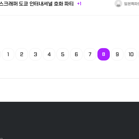
이스크래퍼 도쿄 인터내셔널 호화 파티
+1
일본특파
1
2
3
4
5
6
7
8
9
10
jp