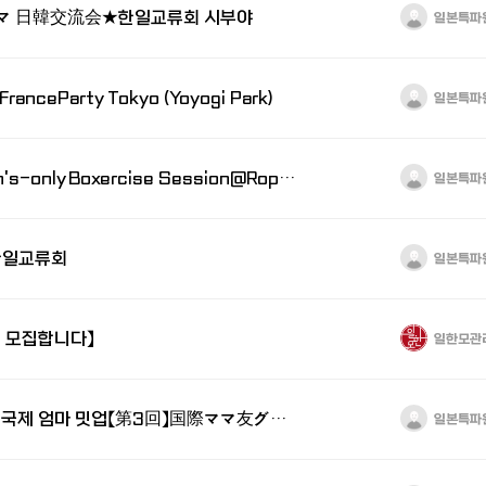
マ 日韓交流会★한일교류회 시부야
일본특파
FranceParty Tokyo (Yoyogi Park)
일본특파
Beginner's Women's-only Boxercise Session@Roppongi
일본특파
 한일교류회
일본특파
 모집합니다】
일한모관
【FREE PICNIC】도쿄 국제 엄마 밋업【第3回】国際ママ友グループMeetup! みんなでピクニック
일본특파