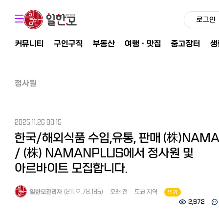
로그인
커뮤니티
구인구직
부동산
여행ㆍ맛집
중고장터
생
정사원
2025.11.26 09:15
한국/해외식품 수입,유통, 판매 (株)NAM
/ (株) NAMANPLUS에서 정사원 및
아르바이트 모집합니다.
일한모관리자
(211.♡.78.185)
오래 전
도쿄 지역
인기
2,972