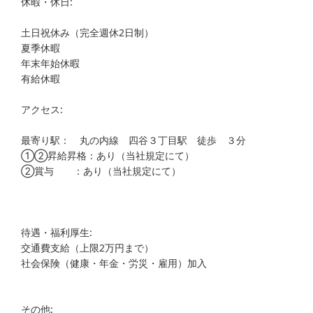
休暇・休日:
土日祝休み（完全週休2日制）
夏季休暇
年末年始休暇
有給休暇
アクセス:
最寄り駅： 丸の内線 四谷３丁目駅 徒歩 ３分
①②昇給昇格：あり（当社規定にて）
②賞与 ：あり（当社規定にて）
待遇・福利厚生:
交通費支給（上限2万円まで）
社会保険（健康・年金・労災・雇用）加入
その他: