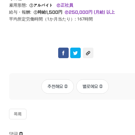
雇用形態:
①アルバイト
②正社員
給与・報酬:
①時給1,500円
②250,000円 (月給) 以上
平均所定労働時間（1か月当たり）: 167時間
추천해요
0
별로에요
0
목록
댓글
0