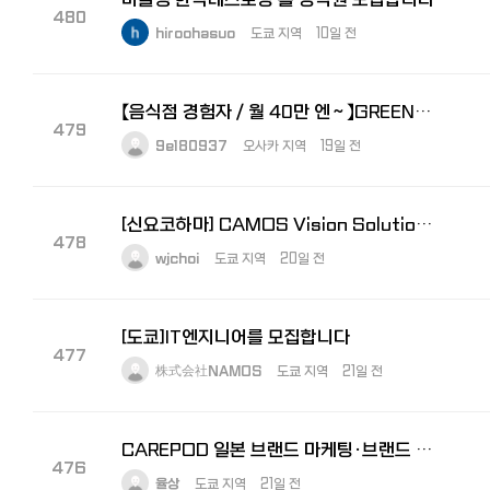
480
hiroohasuo
도쿄 지역
10일 전
【음식점 경험자／월 40만 엔～】GREEN×EXPO 2027 주방 총괄 책임자 모집
479
9e180937
오사카 지역
19일 전
[신요코하마] CAMOS Vision Solutions 경리 모집 (한국법인 (주)카모스 100% 자회사)
478
wjchoi
도쿄 지역
20일 전
[도쿄]IT엔지니어를 모집합니다
477
株式会社NAMOS
도쿄 지역
21일 전
CAREPOD 일본 브랜드 마케팅·브랜드 전략 경력 채용
476
율상
도쿄 지역
21일 전