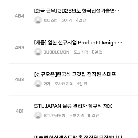
[한국 근무] 2026년도 한국건설기술연구원 2차 정규직 채용 공고
484
이디스앤
전지역
4일 전
[채용] 일본 신규사업 Product Design Lead 모집｜도쿄 거주·일본어 가능자
483
BUBBLEMON
도쿄 지역
6일 전
【신규오픈】한국식 고깃집 정직원 스태프 대모집! — 오프닝 멤버로 함께 만들어가실 분을 찾습니다
482
가가
오사카 지역
6일 전
STL JAPAN 물류 관리자 정규직 채용
481
STL인사팀장
도쿄 지역
10일 전
미슐랭 한식레스토랑 홀 정직원 모집합니다