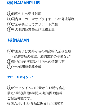
(株) NAMANPLUS
①顧客からの受注対応
①国内メーカーやサプライヤーへの発注業務
①営業事務としてのサポート業務
①その他関連業務及び庶務全般
(株)NAMAN
②韓国および海外からの商品輸入業務全般
（貿易書類の確認、通関書類の準備など）
②商品の納品確認と社内への情報共有
②その他関連業務全般
アピールポイント:
①ピークタイムの10時から15時を含む
最短5時間(実働4時間)の短時間勤務等
ご相談可能です。
韓国のおいしい食品に囲まれた職場で