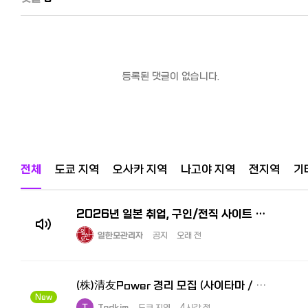
등록된 댓글이 없습니다.
전체
도쿄 지역
오사카 지역
나고야 지역
전지역
기
2026년 일본 취업, 구인/전직 사이트 추천! 한국인 선배가 전수하는 꿀팁과 구직 시장
일한모관리자
공지
오래 전
(株)清友Power 경리 모집 (사이타마 / 하라이치역 인근)
New
Tedkim
도쿄 지역
4시간 전