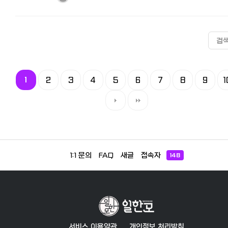
검
1
2
3
4
5
6
7
8
9
1
1:1 문의
FAQ
새글
접속자
148
서비스 이용약관
개인정보 처리방침