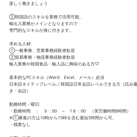
楽しく働きましょう
②韓国語のスキルを業務で活用可能。
輸出入業務がメインとなりますので
専門的なスキルが身に付きます。
求める人材:
①一般事務、営業事務経験者歓迎
②貿易事務・物流事務経験者歓迎
輸入業務や韓国食品・輸入品に興味のある方♡
基本的なPCスキル（Word、Excel、メール）必須
日本語ネイティブレベル／韓国語日常会話レベルできる方（読み
き・会話）
勤務時間・曜日:
・勤務時間 ： ９：00 ～ 1８：00 （実労働時間8時間）
※①募集の方は10時から15時を含む最短5時間から可。
・残業なし