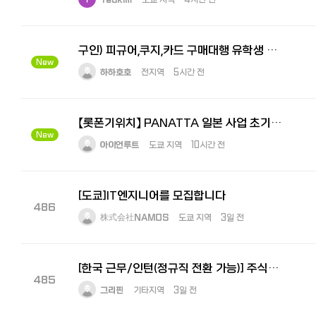
구인) 피규어,쿠지,카드 구매대행 유학생 아르바이트생 모집
New
하하호호
전지역
5시간 전
【롯폰기위치】 PANATTA 일본 사업 초기 멤버 채용
New
아이언루트
도쿄 지역
10시간 전
[도쿄]IT엔지니어를 모집합니다
486
株式会社NAMOS
도쿄 지역
3일 전
[한국 근무/인턴(정규직 전환 가능)] 주식회사 그리핀 - 일본사업 지원 인턴
485
그리핀
기타지역
3일 전