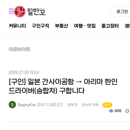
로그인
커뮤니티
구인구직
부동산
여행ㆍ맛집
중고장터
생
아르바이트
2026.07.02 19:24
[구인] 일본 간사이공항 → 아리마 한인
드라이버(승합차) 구합니다
SophyKim
(124.♡.242.57)
오래 전
오사카 지역
인기
806