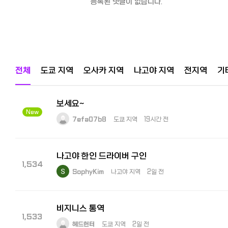
등록된 댓글이 없습니다.
전체
도쿄 지역
오사카 지역
나고야 지역
전지역
기
보세요~
New
7efa07b8
도쿄 지역
19시간 전
나고야 한인 드라이버 구인
1,534
SophyKim
나고야 지역
2일 전
비지니스 통역
1,533
헤드헌터
도쿄 지역
2일 전