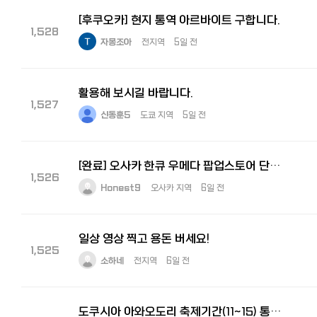
[후쿠오카] 현지 통역 아르바이트 구합니다.
1,528
자몽조아
전지역
5일 전
활용해 보시길 바랍니다.
1,527
신동훈5
도쿄 지역
5일 전
[완료] 오사카 한큐 우메다 팝업스토어 단기알바 구해요! 8월5일 ~ 11일
1,526
Honest9
오사카 지역
6일 전
일상 영상 찍고 용돈 버세요!
1,525
소하네
전지역
6일 전
도쿠시아 아와오도리 축제기간(11~15) 통역 구합니다