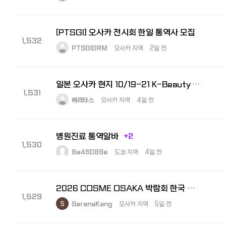
[PTSGI] 오사카 전시회 한일 통역사 모집
1,532
PTSGIGRM
오사카 지역
2일 전
일본 오사카 현지 10/19-21 K-Beauty Expo 수출상담회 통역사 모집
1,531
베리타스
오사카 지역
4일 전
병원진료 통역알바
+2
1,530
8e46089e
도쿄 지역
4일 전
2026 COSME OSAKA 박람회 한국 참가 기업 부스 내 비즈니스 통역원 모집
1,529
SerenaKang
오사카 지역
5일 전