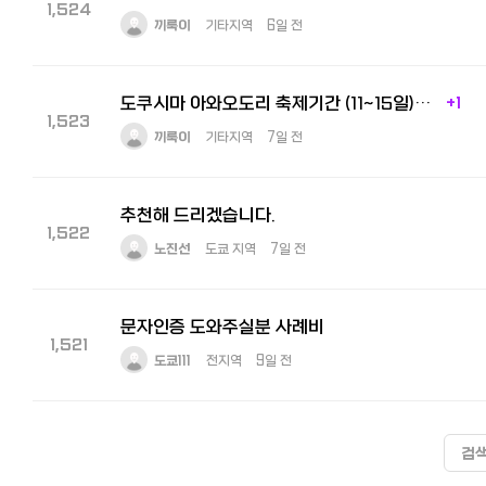
1,524
끼룩이
기타지역
6일 전
도쿠시마 아와오도리 축제기간 (11~15일) 통역 아르바이트 구인
+1
1,523
끼룩이
기타지역
7일 전
추천해 드리겠습니다.
1,522
노진선
도쿄 지역
7일 전
문자인증 도와주실분 사례비
1,521
도쿄111
전지역
9일 전
검