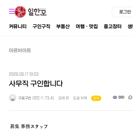
로그인
커뮤니티
구인구직
부동산
여행ㆍ맛집
중고장터
생
아르바이트
2026.06.17 10:03
사무직 구인합니다
991
구료구인
(122.♡.73.4)
오래 전
도쿄 지역
인기
募集 事務スタッフ