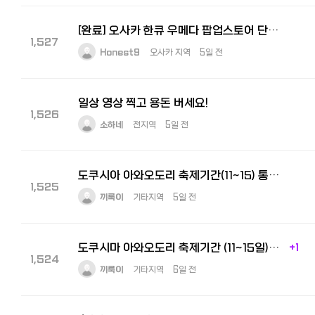
[완료] 오사카 한큐 우메다 팝업스토어 단기알바 구해요! 8월5일 ~ 11일
1,527
Honest9
오사카 지역
5일 전
일상 영상 찍고 용돈 버세요!
1,526
소하네
전지역
5일 전
도쿠시아 아와오도리 축제기간(11~15) 통역 구합니다
1,525
끼룩이
기타지역
5일 전
도쿠시마 아와오도리 축제기간 (11~15일) 통역 아르바이트 구인
+1
1,524
끼룩이
기타지역
6일 전