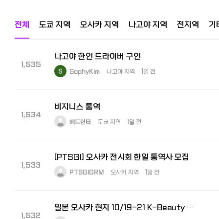
전체
도쿄 지역
오사카 지역
나고야 지역
전지역
기
나고야 한인 드라이버 구인
1,535
SophyKim
나고야 지역
1일 전
비지니스 통역
1,534
헤드헌터
도쿄 지역
1일 전
[PTSGI] 오사카 전시회 한일 통역사 모집
1,533
PTSGIGRM
오사카 지역
1일 전
일본 오사카 현지 10/19-21 K-Beauty Expo 수출상담회 통역사 모집
1,532