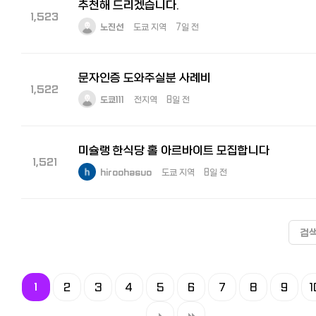
추천해 드리겠습니다.
1,523
노진선
도쿄 지역
7일 전
문자인증 도와주실분 사례비
1,522
도쿄111
전지역
8일 전
미슐랭 한식당 홀 아르바이트 모집합니다
1,521
hiroohasuo
도쿄 지역
8일 전
검
1
2
3
4
5
6
7
8
9
1