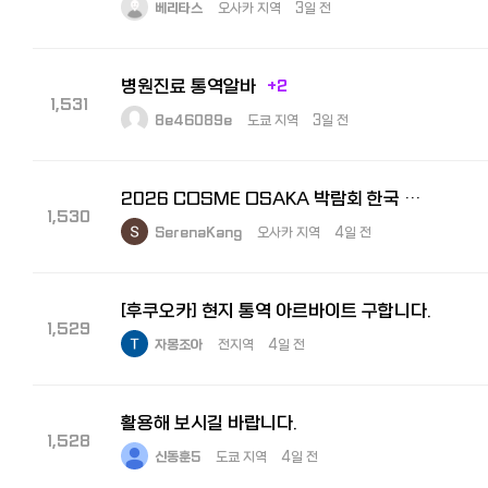
베리타스
오사카 지역
3일 전
병원진료 통역알바
+2
1,531
8e46089e
도쿄 지역
3일 전
2026 COSME OSAKA 박람회 한국 참가 기업 부스 내 비즈니스 통역원 모집
1,530
SerenaKang
오사카 지역
4일 전
[후쿠오카] 현지 통역 아르바이트 구합니다.
1,529
자몽조아
전지역
4일 전
활용해 보시길 바랍니다.
1,528
신동훈5
도쿄 지역
4일 전