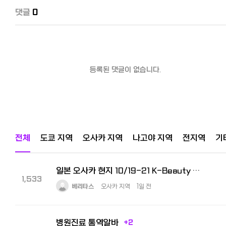
댓글
0
등록된 댓글이 없습니다.
전체
도쿄 지역
오사카 지역
나고야 지역
전지역
기
일본 오사카 현지 10/19-21 K-Beauty Expo 수출상담회 통역사 모집
1,533
베리타스
오사카 지역
1일 전
병원진료 통역알바
+2