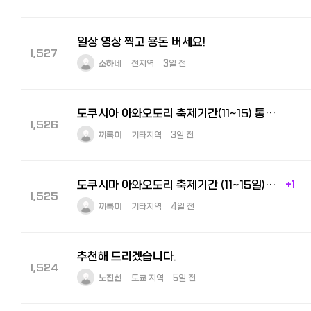
일상 영상 찍고 용돈 버세요!
1,527
소하네
전지역
3일 전
도쿠시아 아와오도리 축제기간(11~15) 통역 구합니다
1,526
끼룩이
기타지역
3일 전
도쿠시마 아와오도리 축제기간 (11~15일) 통역 아르바이트 구인
+1
1,525
끼룩이
기타지역
4일 전
추천해 드리겠습니다.
1,524
노진선
도쿄 지역
5일 전