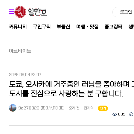
로그인
커뮤니티
구인구직
부동산
여행ㆍ맛집
중고장터
생
아르바이트
2026.06.09 22:07
도쿄, 오사카에 거주중인 러닝을 좋아하며 
도시를 진심으로 사랑하는 분 구합니다.
9d270923
(159.♡.118.86)
오래 전
전지역
인기
899