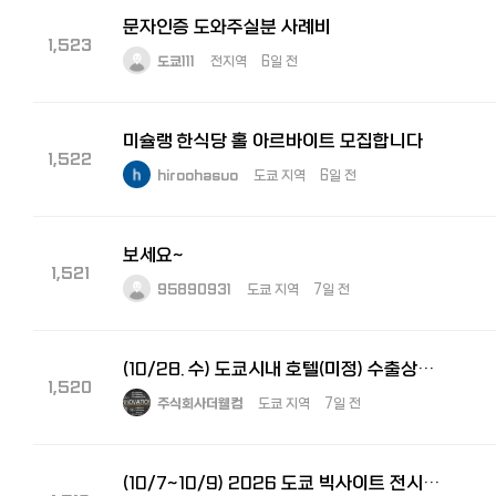
문자인증 도와주실분 사례비
1,523
도쿄111
전지역
6일 전
미슐랭 한식당 홀 아르바이트 모집합니다
1,522
hiroohasuo
도쿄 지역
6일 전
보세요~
1,521
95890931
도쿄 지역
7일 전
(10/28. 수) 도쿄시내 호텔(미정) 수출상담회 통역 및 운영요원 모집합니다.
1,520
주식회사더웰컴
도쿄 지역
7일 전
(10/7~10/9) 2026 도쿄 빅사이트 전시회 부스 운영 스태프 모집