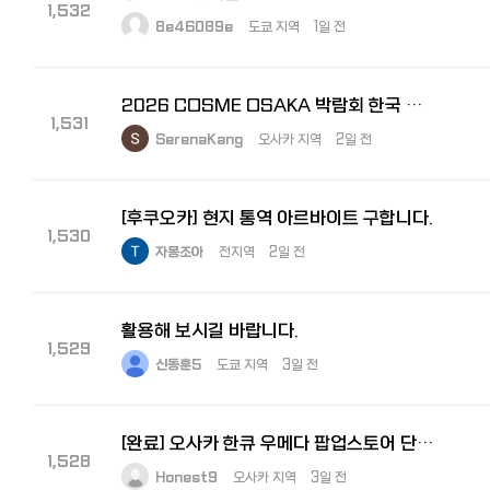
1,532
8e46089e
도쿄 지역
1일 전
2026 COSME OSAKA 박람회 한국 참가 기업 부스 내 비즈니스 통역원 모집
1,531
SerenaKang
오사카 지역
2일 전
[후쿠오카] 현지 통역 아르바이트 구합니다.
1,530
자몽조아
전지역
2일 전
활용해 보시길 바랍니다.
1,529
신동훈5
도쿄 지역
3일 전
[완료] 오사카 한큐 우메다 팝업스토어 단기알바 구해요! 8월5일 ~ 11일
1,528
Honest9
오사카 지역
3일 전