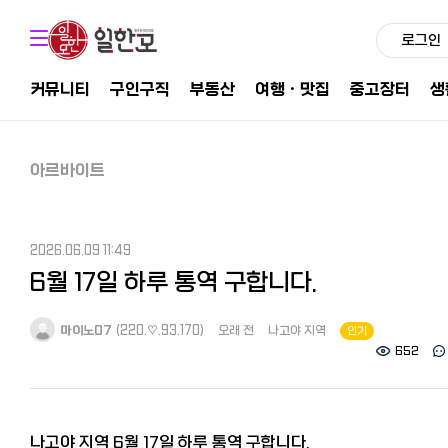
로그인
커뮤니티
구인구직
부동산
여행ㆍ맛집
중고장터
생
아르바이트
2026.06.09 11:49
6월 17일 하루 통역 구합니다.
마이노07
(220.♡.93.170)
오래 전
나고야 지역
인기
652
나고야 지역 6월 17일 하루 통역 구합니다.