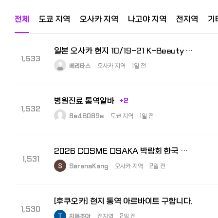
전체
도쿄 지역
오사카 지역
나고야 지역
전지역
기
일본 오사카 현지 10/19-21 K-Beauty Expo 수출상담회 통역사 모집
1,533
베리타스
오사카 지역
1일 전
병원진료 통역알바
+2
1,532
8e46089e
도쿄 지역
1일 전
2026 COSME OSAKA 박람회 한국 참가 기업 부스 내 비즈니스 통역원 모집
1,531
SerenaKang
오사카 지역
2일 전
[후쿠오카] 현지 통역 아르바이트 구합니다.
1,530
자몽조아
전지역
2일 전