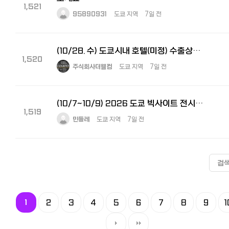
1,521
95890931
도쿄 지역
7일 전
(10/28. 수) 도쿄시내 호텔(미정) 수출상담회 통역 및 운영요원 모집합니다.
1,520
주식회사더웰컴
도쿄 지역
7일 전
(10/7~10/9) 2026 도쿄 빅사이트 전시회 부스 운영 스태프 모집
1,519
민들레
도쿄 지역
7일 전
검
1
2
3
4
5
6
7
8
9
1