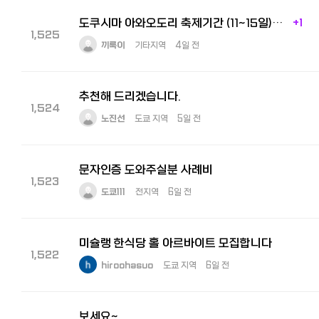
도쿠시마 아와오도리 축제기간 (11~15일) 통역 아르바이트 구인
+1
1,525
끼룩이
기타지역
4일 전
추천해 드리겠습니다.
1,524
노진선
도쿄 지역
5일 전
문자인증 도와주실분 사례비
1,523
도쿄111
전지역
6일 전
미슐랭 한식당 홀 아르바이트 모집합니다
1,522
hiroohasuo
도쿄 지역
6일 전
보세요~