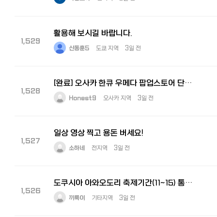
활용해 보시길 바랍니다.
1,529
신동훈5
도쿄 지역
3일 전
[완료] 오사카 한큐 우메다 팝업스토어 단기알바 구해요! 8월5일 ~ 11일
1,528
Honest9
오사카 지역
3일 전
일상 영상 찍고 용돈 버세요!
1,527
소하네
전지역
3일 전
도쿠시아 아와오도리 축제기간(11~15) 통역 구합니다
1,526
끼룩이
기타지역
3일 전