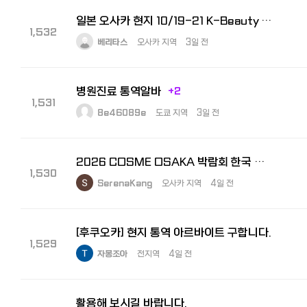
일본 오사카 현지 10/19-21 K-Beauty Expo 수출상담회 통역사 모집
1,532
베리타스
오사카 지역
3일 전
병원진료 통역알바
+2
1,531
8e46089e
도쿄 지역
3일 전
2026 COSME OSAKA 박람회 한국 참가 기업 부스 내 비즈니스 통역원 모집
1,530
SerenaKang
오사카 지역
4일 전
[후쿠오카] 현지 통역 아르바이트 구합니다.
1,529
자몽조아
전지역
4일 전
활용해 보시길 바랍니다.