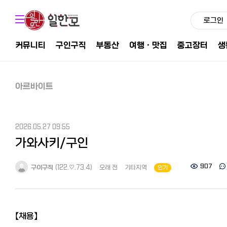
로그인
커뮤니티
구인구직
부동산
여행ㆍ맛집
중고장터
생
아르바이트
2026.05.27 09:55
가와사키/구인
907
구이구직
(122.♡.73.4)
오래 전
기타지역
인기
【채용】