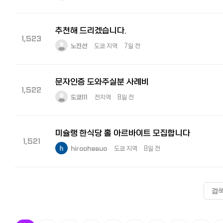
추천해 드리겠습니다.
1,523
노진선
도쿄 지역
7일 전
문자인증 도와주실분 사례비
1,522
도쿄111
전지역
8일 전
미슐랭 한식당 홀 아르바이트 모집합니다
1,521
hiroohasuo
도쿄 지역
8일 전
검