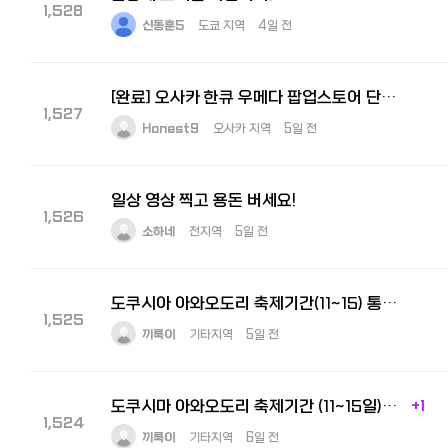
1,528
신동훈5
도쿄 지역
4일 전
[완료] 오사카 한큐 우메다 팝업스토어 단기알바 구해요! 8월5일 ~ 11일
1,527
Honest9
오사카 지역
5일 전
일상 영상 찍고 용돈 버세요!
1,526
소하네
전지역
5일 전
도쿠시아 아와오도리 축제기간(11~15) 통역 구합니다
1,525
끼룩이
기타지역
5일 전
도쿠시마 아와오도리 축제기간 (11~15일) 통역 아르바이트 구인
+1
1,524
끼룩이
기타지역
6일 전