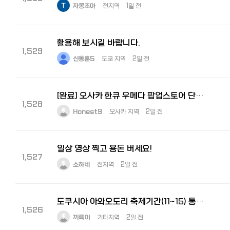
자몽조아
전지역
1일 전
활용해 보시길 바랍니다.
1,529
신동훈5
도쿄 지역
2일 전
[완료] 오사카 한큐 우메다 팝업스토어 단기알바 구해요! 8월5일 ~ 11일
1,528
Honest9
오사카 지역
2일 전
일상 영상 찍고 용돈 버세요!
1,527
소하네
전지역
2일 전
도쿠시아 아와오도리 축제기간(11~15) 통역 구합니다
1,526
끼룩이
기타지역
2일 전