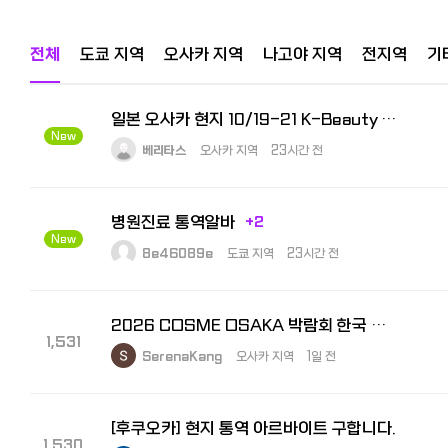
전체
도쿄 지역
오사카 지역
나고야 지역
전지역
기
일본 오사카 현지 10/19-21 K-Beauty Expo 수출상담회 통역사 모집
New
베리타스
오사카 지역
23시간 전
병원진료 통역알바
+2
New
8e46089e
도쿄 지역
23시간 전
2026 COSME OSAKA 박람회 한국 참가 기업 부스 내 비즈니스 통역원 모집
1,531
SerenaKang
오사카 지역
1일 전
[후쿠오카] 현지 통역 아르바이트 구합니다.
1,530