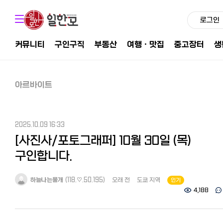
로그인
커뮤니티
구인구직
부동산
여행ㆍ맛집
중고장터
생
아르바이트
2025.10.09 16:33
[사진사/포토그래퍼] 10월 30일 (목)
구인합니다.
하늘나는물개
(118.♡.50.195)
오래 전
도쿄 지역
인기
4,188