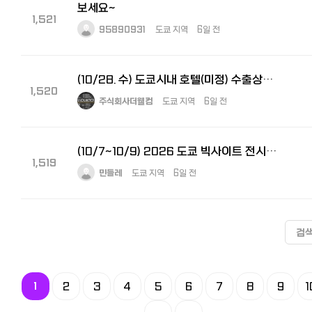
보세요~
1,521
95890931
도쿄 지역
6일 전
(10/28. 수) 도쿄시내 호텔(미정) 수출상담회 통역 및 운영요원 모집합니다.
1,520
주식회사더웰컴
도쿄 지역
6일 전
(10/7~10/9) 2026 도쿄 빅사이트 전시회 부스 운영 스태프 모집
1,519
민들레
도쿄 지역
6일 전
검
1
2
3
4
5
6
7
8
9
1