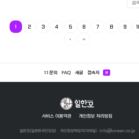
검
1
2
3
4
5
6
7
8
9
1
1:1 문의
FAQ
새글
접속자
111
서비스 이용약관
개인정보 처리방침
일한모(일본한국인모임)
개인정보책임자(이메일) : info@korean.co.jp