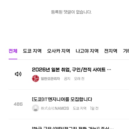
등록된 댓글이 없습니다.
전체
도쿄 지역
오사카 지역
나고야 지역
전지역
기
2026년 일본 취업, 구인/전직 사이트 추천! 한국인 선배가 전수하는 꿀팁과 구직 시장
일한모관리자
공지
오래 전
[도쿄]IT엔지니어를 모집합니다
486
株式会社NAMOS
도쿄 지역
1일 전