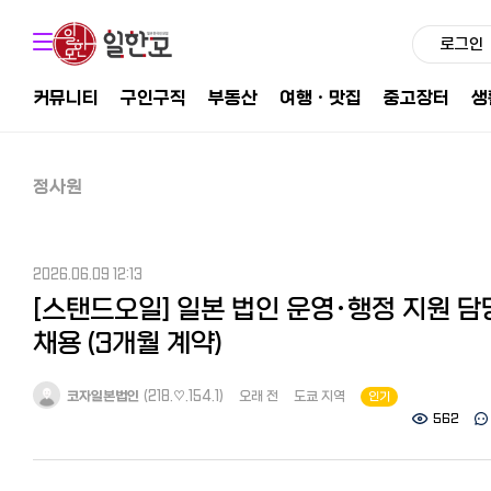
로그인
커뮤니티
구인구직
부동산
여행ㆍ맛집
중고장터
생
정사원
2026.06.09 12:13
[스탠드오일] 일본 법인 운영·행정 지원 담
채용 (3개월 계약)
코자일본법인
(218.♡.154.1)
오래 전
도쿄 지역
인기
562