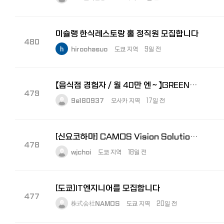
미슐랭 한식레스토랑 홀 정직원 모집합니다
480
hiroohasuo
도쿄 지역
9일 전
【음식점 경험자／월 40만 엔～】GREEN×EXPO 2027 주방 총괄 책임자 모집
479
9e180937
오사카 지역
17일 전
[신요코하마] CAMOS Vision Solutions 경리 모집 (한국법인 (주)카모스 100% 자회사)
478
wjchoi
도쿄 지역
18일 전
[도쿄]IT엔지니어를 모집합니다
477
株式会社NAMOS
도쿄 지역
20일 전