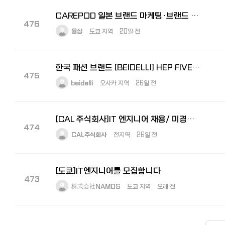
CAREPOD 일본 브랜드 마케팅·브랜드 전략 경력 채용
476
율상
도쿄 지역
20일 전
한국 패션 브랜드 [BEIDELLI] HEP FIVE 점포 관리자 모집
475
beidelli
오사카 지역
26일 전
[CAL 주식회사]IT 엔지니어 채용/ 미경험 신입사원 적극 채용중
474
CAL주식회사
전지역
26일 전
[도쿄]IT엔지니어를 모집합니다
473
株式会社NAMOS
도쿄 지역
오래 전