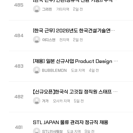
[한국 근무/인턴(정규직 전환 가능)] 주식회사 그리핀 - 일본사업 지원 인턴
485
그리핀
기타지역
2일 전
[한국 근무] 2026년도 한국건설기술연구원 2차 정규직 채용 공고
484
이디스앤
전지역
2일 전
[채용] 일본 신규사업 Product Design Lead 모집｜도쿄 거주·일본어 가능자
483
BUBBLEMON
도쿄 지역
4일 전
【신규오픈】한국식 고깃집 정직원 스태프 대모집! — 오프닝 멤버로 함께 만들어가실 분을 찾습니다
482
가가
오사카 지역
5일 전
STL JAPAN 물류 관리자 정규직 채용
481
STL인사팀장
도쿄 지역
9일 전