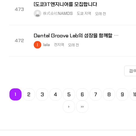
[도쿄]IT엔지니어를 모집합니다
473
株式会社NAMOS
도쿄 지역
오래 전
Dental Groove Lab의 성장을 함께할 운영 지원팀 신규 채용
472
lala
전지역
오래 전
검
1
2
3
4
5
6
7
8
9
1