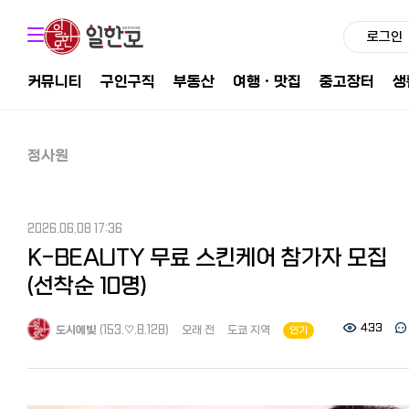
로그인
커뮤니티
구인구직
부동산
여행ㆍ맛집
중고장터
생
정사원
2026.06.08 17:36
K-BEAUTY 무료 스킨케어 참가자 모집
(선착순 10명)
433
도시에빛
(153.♡.8.128)
오래 전
도쿄 지역
인기