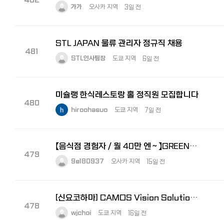
가가
오사카 지역
3일 전
STL JAPAN 물류 관리자 정규직 채용
481
STL인사팀장
도쿄 지역
6일 전
미슐랭 한식레스토랑 홀 정직원 모집합니다
480
hiroohasuo
도쿄 지역
7일 전
【음식점 경험자／월 40만 엔～】GREEN×EXPO 2027 주방 총괄 책임자 모집
479
9e180937
오사카 지역
15일 전
[신요코하마] CAMOS Vision Solutions 경리 모집 (한국법인 (주)카모스 100% 자회사)
478
wjchoi
도쿄 지역
16일 전