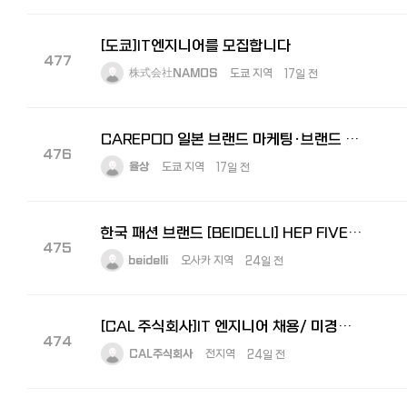
[도쿄]IT엔지니어를 모집합니다
477
株式会社NAMOS
도쿄 지역
17일 전
CAREPOD 일본 브랜드 마케팅·브랜드 전략 경력 채용
476
율상
도쿄 지역
17일 전
한국 패션 브랜드 [BEIDELLI] HEP FIVE 점포 관리자 모집
475
beidelli
오사카 지역
24일 전
[CAL 주식회사]IT 엔지니어 채용/ 미경험 신입사원 적극 채용중
474
CAL주식회사
전지역
24일 전