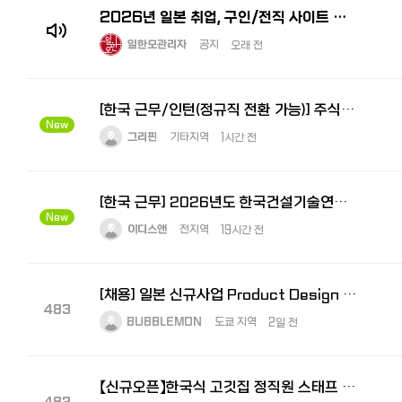
2026년 일본 취업, 구인/전직 사이트 추천! 한국인 선배가 전수하는 꿀팁과 구직 시장
일한모관리자
공지
오래 전
[한국 근무/인턴(정규직 전환 가능)] 주식회사 그리핀 - 일본사업 지원 인턴
New
그리핀
기타지역
1시간 전
[한국 근무] 2026년도 한국건설기술연구원 2차 정규직 채용 공고
New
이디스앤
전지역
19시간 전
[채용] 일본 신규사업 Product Design Lead 모집｜도쿄 거주·일본어 가능자
483
BUBBLEMON
도쿄 지역
2일 전
【신규오픈】한국식 고깃집 정직원 스태프 대모집! — 오프닝 멤버로 함께 만들어가실 분을 찾습니다
482