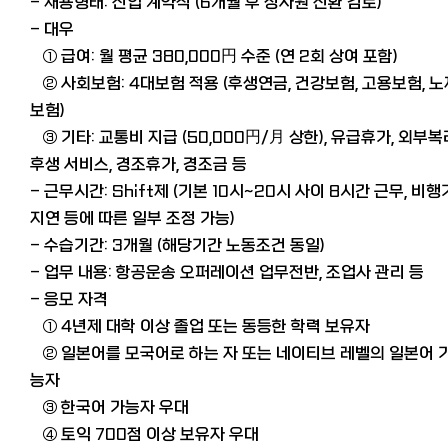
- 채용형태: 신입 계약직 (6개월 후 정사원 전환 검토)
- 대우
① 급여: 월 평균 380,000円 수준 (연 2회 상여 포함)
② 사회보험: 4대보험 적용 (후생연금, 건강보험, 고용보험, 노
보험)
③ 기타: 교통비 지급 (50,000円/月 상한), 유급휴가, 외부복
후생 서비스, 경조휴가, 경조금 등
- 근무시간: Shift제 (기본 10시~20시 사이 8시간 근무, 비행
지연 등에 따른 일부 조정 가능)
- 수습기간: 3개월 (해당기간 노동조건 동일)
- 업무 내용: 항공운송 오퍼레이션 업무전반, 조업사 관리 등
- 응모 자격
① 4년제 대학 이상 졸업 또는 동등한 학력 보유자
② 일본어를 모국어로 하는 자 또는 네이티브 레벨의 일본어 
능자
③ 한국어 가능자 우대
④ 토익 700점 이상 보유자 우대