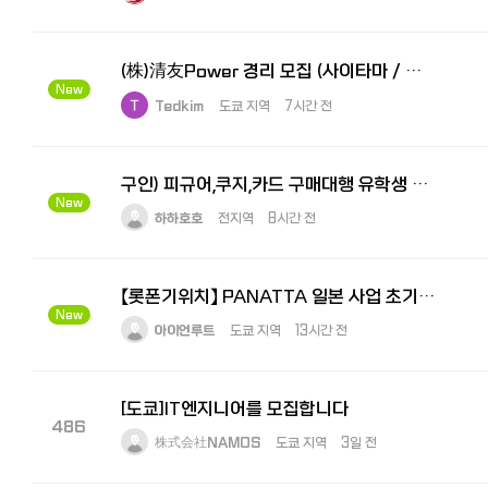
(株)清友Power 경리 모집 (사이타마 / 하라이치역 인근)
New
Tedkim
도쿄 지역
7시간 전
구인) 피규어,쿠지,카드 구매대행 유학생 아르바이트생 모집
New
하하호호
전지역
8시간 전
【롯폰기위치】 PANATTA 일본 사업 초기 멤버 채용
New
아이언루트
도쿄 지역
13시간 전
[도쿄]IT엔지니어를 모집합니다
486
株式会社NAMOS
도쿄 지역
3일 전