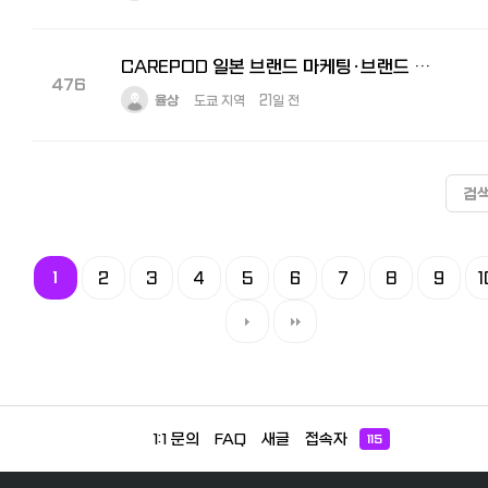
CAREPOD 일본 브랜드 마케팅·브랜드 전략 경력 채용
476
율상
도쿄 지역
21일 전
검
1
2
3
4
5
6
7
8
9
1
1:1 문의
FAQ
새글
접속자
115