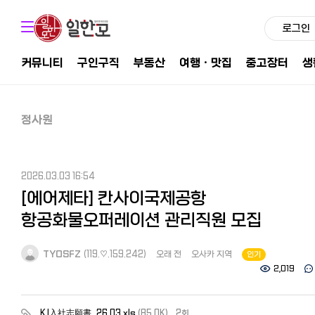
로그인
커뮤니티
구인구직
부동산
여행ㆍ맛집
중고장터
생
정사원
2026.03.03 16:54
[에어제타] 칸사이국제공항
항공화물오퍼레이션 관리직원 모집
TYOSFZ
(119.♡.159.242)
오래 전
오사카 지역
인기
2,019
KJ入社志願書_26.03.xls
(85.0K)
2회