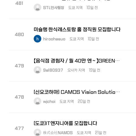
481
STL인사팀장
도쿄 지역
10일 전
미슐랭 한식레스토랑 홀 정직원 모집합니다
480
hiroohasuo
도쿄 지역
10일 전
【음식점 경험자／월 40만 엔～】GREEN×EXPO 2027 주방 총괄 책임자 모집
479
9e180937
오사카 지역
19일 전
[신요코하마] CAMOS Vision Solutions 경리 모집 (한국법인 (주)카모스 100% 자회사)
478
wjchoi
도쿄 지역
20일 전
[도쿄]IT엔지니어를 모집합니다
477
株式会社NAMOS
도쿄 지역
21일 전