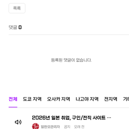
목록
댓글
0
등록된 댓글이 없습니다.
전체
도쿄 지역
오사카 지역
나고야 지역
전지역
기
2026년 일본 취업, 구인/전직 사이트 추천! 한국인 선배가 전수하는 꿀팁과 구직 시장
일한모관리자
공지
오래 전