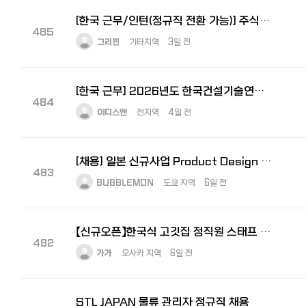
[한국 근무/인턴(정규직 전환 가능)] 주식회사 그리핀 - 일본사업 지원 인턴
485
그리핀
기타지역
3일 전
[한국 근무] 2026년도 한국건설기술연구원 2차 정규직 채용 공고
484
이디스앤
전지역
4일 전
[채용] 일본 신규사업 Product Design Lead 모집｜도쿄 거주·일본어 가능자
483
BUBBLEMON
도쿄 지역
6일 전
【신규오픈】한국식 고깃집 정직원 스태프 대모집! — 오프닝 멤버로 함께 만들어가실 분을 찾습니다
482
가가
오사카 지역
6일 전
STL JAPAN 물류 관리자 정규직 채용