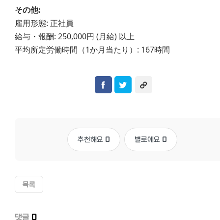
その他:
雇用形態: 正社員
給与・報酬: 250,000円 (月給) 以上
平均所定労働時間（1か月当たり）: 167時間
추천해요
0
별로에요
0
목록
댓글
0