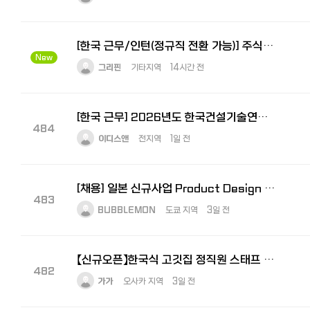
[한국 근무/인턴(정규직 전환 가능)] 주식회사 그리핀 - 일본사업 지원 인턴
New
그리핀
기타지역
14시간 전
[한국 근무] 2026년도 한국건설기술연구원 2차 정규직 채용 공고
484
이디스앤
전지역
1일 전
[채용] 일본 신규사업 Product Design Lead 모집｜도쿄 거주·일본어 가능자
483
BUBBLEMON
도쿄 지역
3일 전
【신규오픈】한국식 고깃집 정직원 스태프 대모집! — 오프닝 멤버로 함께 만들어가실 분을 찾습니다
482
가가
오사카 지역
3일 전