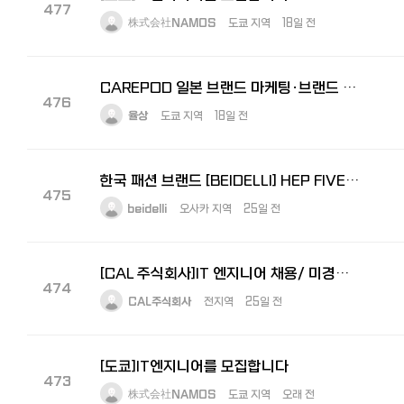
477
株式会社NAMOS
도쿄 지역
18일 전
CAREPOD 일본 브랜드 마케팅·브랜드 전략 경력 채용
476
율상
도쿄 지역
18일 전
한국 패션 브랜드 [BEIDELLI] HEP FIVE 점포 관리자 모집
475
beidelli
오사카 지역
25일 전
[CAL 주식회사]IT 엔지니어 채용/ 미경험 신입사원 적극 채용중
474
CAL주식회사
전지역
25일 전
[도쿄]IT엔지니어를 모집합니다
473
株式会社NAMOS
도쿄 지역
오래 전