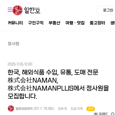
로그인
커뮤니티
구인구직
부동산
여행ㆍ맛집
중고장터
생
정사원
2025.11.05 10:00
한국, 해외식품 수입, 유통, 도매 전문
株式会社NAMAN,
株式会社NAMANPLUS에서 정사원을
모집합니다.
일한모관리자
(211.♡.78.185)
오래 전
도쿄 지역
인기
3,097