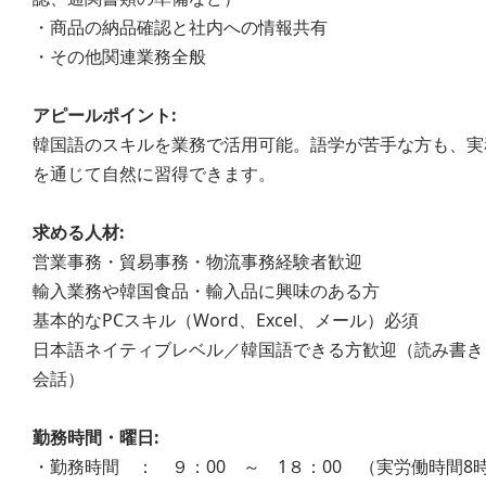
・商品の納品確認と社内への情報共有
・その他関連業務全般
アピールポイント:
韓国語のスキルを業務で活用可能。語学が苦手な方も、実
を通じて自然に習得できます。
求める人材:
営業事務・貿易事務・物流事務経験者歓迎
輸入業務や韓国食品・輸入品に興味のある方
基本的なPCスキル（Word、Excel、メール）必須
日本語ネイティブレベル／韓国語できる方歓迎（読み書き
会話）
勤務時間・曜日:
・勤務時間 ： ９：00 ～ 1８：00 （実労働時間8