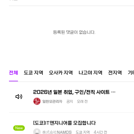
등록된 댓글이 없습니다.
전체
도쿄 지역
오사카 지역
나고야 지역
전지역
기
2026년 일본 취업, 구인/전직 사이트 추천! 한국인 선배가 전수하는 꿀팁과 구직 시장
일한모관리자
공지
오래 전
[도쿄]IT엔지니어를 모집합니다
New
株式会社NAMOS
도쿄 지역
4시간 전