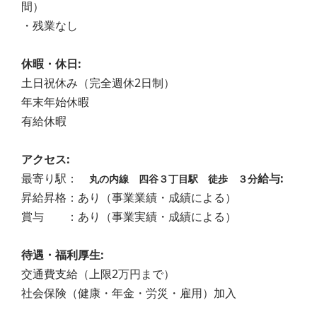
間）
・残業なし
休暇・休日:
土日祝休み（完全週休2日制）
年末年始休暇
有給休暇
アクセス:
最寄り駅：
給与:
丸の内線 四谷３丁目駅 徒歩 ３分
昇給昇格：あり（事業業績・成績による）
賞与 ：あり（事業実績・成績による）
待遇・福利厚生:
交通費支給（上限2万円まで）
社会保険（健康・年金・労災・雇用）加入