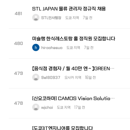
STL JAPAN 물류 관리자 정규직 채용
481
STL인사팀장
도쿄 지역
7일 전
미슐랭 한식레스토랑 홀 정직원 모집합니다
480
hiroohasuo
도쿄 지역
7일 전
【음식점 경험자／월 40만 엔～】GREEN×EXPO 2027 주방 총괄 책임자 모집
479
9e180937
오사카 지역
16일 전
[신요코하마] CAMOS Vision Solutions 경리 모집 (한국법인 (주)카모스 100% 자회사)
478
wjchoi
도쿄 지역
17일 전
[도쿄]IT엔지니어를 모집합니다