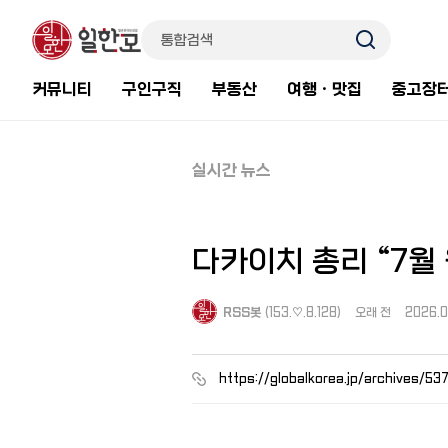
커뮤니티
구인구직
부동산
여행ㆍ맛집
중고장
실시간 뉴스
다카이치 총리 “7월
RSS봇
(153.♡.8.128)
오래 전
2026.0
https://globalkorea.jp/archives/53