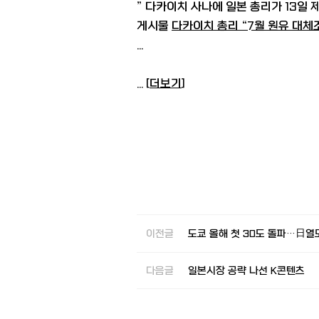
” 다카이치 사나에 일본 총리가 13일
게시물
다카이치 총리 “7월 원유 대
...
... [
더보기
]
이전글
도쿄 올해 첫 30도 돌파…日열
다음글
일본시장 공략 나선 K콘텐츠