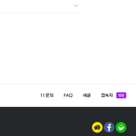
1:1 문의
FAQ
새글
접속자
155