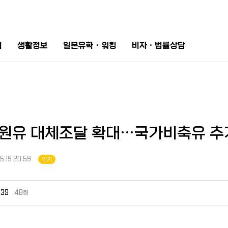
터
생활정보
일본유학ㆍ워킹
비자ㆍ법률상담
 원유 대체조달 확대…국가비축유 추
5.19 20:59
인기
739
48회