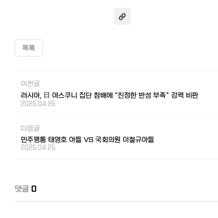
목록
이전글
러시아, 日 야스쿠니 집단 참배에 “진정한 반성 부족” 강력 비판
2025.04.25
다음글
민주평통 태영호 아들 VS 국회의원 이철규아들
2025.04.25
댓글
0