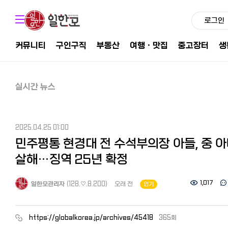
로그인
커뮤니티
구인구직
부동산
여행ㆍ맛집
중고장터
생
실시간 뉴스
2025.04.25 01:00
민주평통 현경대 전 수석부의장 아들, 중 
살해…징역 25년 확정
1,017
일한모관리자
(128.♡.8.200)
오래 전
인기
https://globalkorea.jp/archives/45418
365회