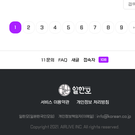
https://open.kakao.com/o/
炊飯器 ・食器、調味料など まとめ
검
+기타 물품 사진 또한 오픈채팅
て2000円です。 3月31日までに取
부탁드립니다.
りに来れる方優先します。 できる
だけ早く来れる方お願いします。
kakao ID : xowls2710 사진 궁금
하시거나 하면 연락주세요
1
2
3
4
5
6
7
8
9
1:1 문의
FAQ
새글
접속자
108
서비스 이용약관
개인정보 처리방침
일한모(일본한국인모임)
개인정보책임자(이메일) : info@korean.co.jp
Copyright 2021. AIRLIVE INC. All rights reserved.