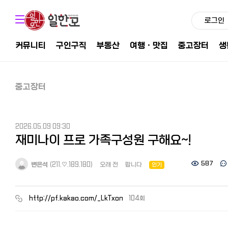
로그인
커뮤니티
구인구직
부동산
여행ㆍ맛집
중고장터
생
중고장터
2026.05.09 09:30
재미나이 프로 가족구성원 구해요~!
587
변은석
(211.♡.189.180)
오래 전
팝니다
인기
http://pf.kakao.com/_LkTxon
104회