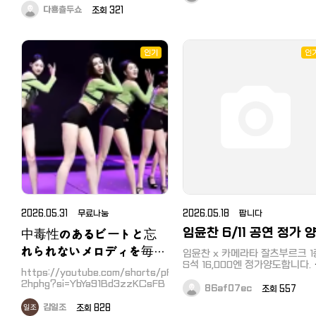
깔끔하고 강사님이 친절한 곳을 선
샤프트 강도는 S입니다 던롭코
보려고 해요. 매일 수없이 여닫는 문
屋などに最適です。 取り外し品
다횽츌두쇼
조회 321
택하는 것이 무엇보다 중요하답니
정품 7월10일 한국가기전 까지 
이지만, 가끔 번호가 잘 눌리지 않거
なります。 簡易清掃済みで、外
다. 하루 종일 물놀이를 즐기다 보면
합니다 카와구치역 직거래 라인
나 갑자기 경고음이 들리면 당황스
比較的綺麗な状態です。 リモコ
체력 소모가 꽤 크기 때문에 아예 1
cooper0011 카카오
럽기 마련이죠. 이럴 때는 당황하지
박 2일로 여유 있게 일정을 잡는 것
付属しております。 ※発送時に
eventgun@hanmail.net
말고 전문가를 통해 도어락수리를
인기
인
도 좋은 방법이에요. 바비큐 파티와
土台は外して発送します。 メー
받아보는 것이 가장 빠르고 안전한
숙소를 한 번에 해결할 수 있는 가평
ー：SHARP 型番：AY-S22D
해결 방법이 될 수 있습니다. 요즘은
빠지숙박패키지 상품을 이용하면 여
室外機型番：AU-S22DGY 
지문 인식이나 스마트폰 연동처럼
행의 질이 확 올라가더라고요. 맑은
式：2024年製 電源：100V
편리한 기능을 갖춘 제품들이 정말
북한강을 배경으로 인생 사진도 남
많이 나오고 있어요. 만약 사용하신
50/60Hz 冷媒：R32 冷房能
기고 시원하게 물살을 가르다 보면
지 오래되어 보안이 걱정되거나 디
2.2kW 暖房能力：2.5kW 付
쌓였던 스트레스가 한 번에 날아가
자인이 투박하게 느껴진다면, 최신
品：リモコン 今回は倉庫整理
는 기분을 느끼실 거예요. 올여름, 새
형 모델로 도어락교체를 해보시는
로운 취미를 고민하고 계신다면 망
め出品します。 高年式で使用感
것을 적극 추천드려요. 세련된 도어
설이지 말고 꼭 한 번 도전해 보시길
少なく、まだまだご使用いただ
락 하나만으로도 복도 분위기가 확
추천합니다!
状態です。 【ご購入前にご確認
달라지고, 외출할 때마다 마음이 한
さい】 ・中古品のため、状態に
결 든든해지는 걸 느끼실 수 있을 거
わる方はご遠慮ください。 ・説
예요. 무엇보다 도어락은 우리 가족
의 안전과 직결되는 장치인 만큼 정
文やタイトルに誤りがある場合
2026.05.31 무료나눔
2026.05.18 팝니다
확한 세팅이 무엇보다 중요합니다.
ありますので、画像でご確認く
임윤찬 6/11 공연 정가 
中毒性のあるビートと忘
자가 설치도 가능하지만, 문과의 유
い。 ・他サイトにも出品中のた
격을 맞추고 오작동을 방지하기 위
れられないメロディを毎日
タイミングにより在庫切れの可
임윤찬 x 카메라타 잘츠부르크 1
해서는 숙련된 전문가에게 도어락설
性があります。 ・リモコン付き
S석 16,000엔 정가양도합니다. 댓
届ける音楽ショートチャン
치를 맡기는 것이 장기적으로 보았
https://youtube.com/shorts/pFETQ-
動作確認と記載は本体のみ動
글 못 볼 수 있으니 톡 주세요.
을 때 훨씬 경제적이고 안심할 수 있
ネル。
2hphg?si=YbYa91Bd3zzKCsFB
https://open.kakao.com/o/
認をしております。 ・返品はお
86af07ec
조회 557
는 선택입니다.작은 차이가 큰 안전
---- 날짜 : 2026년 6월 11일(
けできません。 ・簡単に分解・
을 만드는 만큼, 믿을 수 있는 곳에
김일조
조회 828
장소 : 도쿄 산토리홀 시간 : 오후
서 꼼꼼하게 점검받고 편리한 스마
立が可能な商品は、分解して発