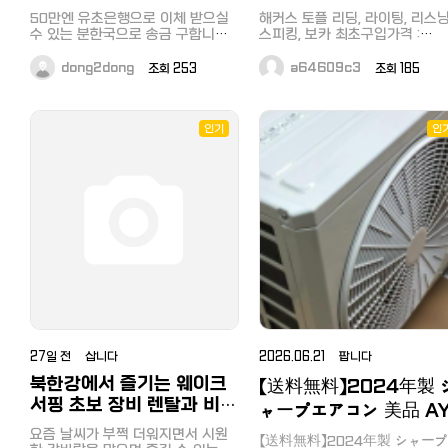
의 완벽했던 조화 덕분에 돌아오는
로 강물로 뛰어들어 액티브한 시간
발걸음이 유독 아쉽게만 느껴졌습니
을 보낼 수 있었습니다. 예약 과정도
50만엔 유초은행으로 이체 받으실
해커스 토플 리딩, 라이팅, 리스닝
다. 직구로 열심히 주문해 둔 새로운
복잡하지 않아 누구나 쉽게 할 수 있
수 있는 분한국으로 송금 구합니다.
스피킹, 보카 최초구입가격 :
웨이크서프보드가 집 마당에 도착하
는데, 온라인으로 미리 일정을 잡으
(거래당일기준 네이버환율) 연락 주
134,900원(리딩 29,000 라이
는 날, 지체 없이 청평의 푸른 물살
면 현장보다 저렴하게 이용할 수 있
세요
28,000 리스닝 33,000 스피킹
dong2dong
조회 253
a64609c3
조회 185
을 다시 가르러 이곳으로 달려올 예
는 평일 특가가 많습니다. 특히 가평
https://open.kakao.com/o/sfUZDKBi
28,000 보카 16,900) 판매희망가
정입니다.
은 대중교통 연계가 워낙 잘 되어 있
격 : 100,000원(네고 가능) 1월달쯤
어서 운전이 귀찮은 날에도 ITX 청
에 한국에서 샀고, 한번도 사용
춘 열차나 지하철을 이용해 부담 없
없습니다 거래 희망 지역: 테라다초
인기
인
이 갈 수 있다는 게 큰 장점이에요.
역 또는 텐노지역
굳이 긴 휴가를 내지 않더라도 퇴근
후나 공강 시간을 활용해 다녀올 수
있을 만큼 가깝다 보니, 주말의 정체
를 피하고 싶은 분들에게는 평일 방
문이 정답이라고 확신합니다. 물놀
이를 실컷 즐기고 난 뒤 강변에 앉아
붉게 물드는 노을을 바라보고 있으
면 세상 부러울 것이 없는 기분이 듭
니다. 집으로 돌아가는 길도 막히지
않아 마지막까지 완벽하게 하루를
마무리할 수 있었는데, 가성비와 접
근성을 모두 잡고 싶다면 실속 있는
가평빠지패키지 혜택을 놓치지 말고
27일 전 삽니다
2026.06.21 팝니다
꼭 확인해 보세요. 가까운 거리에서
북한강에서 즐기는 웨이크
【送料無料】2024年製 
만끽하는 시원한 수상레저로 이번
주의 피로를 싹 씻어내고 다시 힘차
서핑 초보 장비 렌탈과 비용
ャープエアコン 美品 AY
게 일상을 시작할 수 있는 에너지를
걱정 없이 시작하는 방법
S22DG 6畳用
가득 얻어보시길 바랍니다.
요즘 날씨가 부쩍 더워지면서 시원
【送料無料】2024年製 シャー