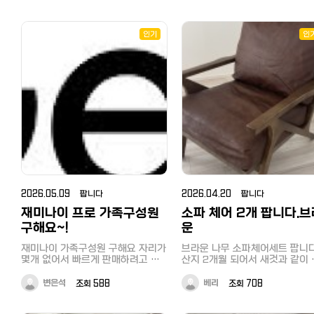
시(오프닝) 출연 : 임윤찬 / 카메
트 라이프를 즐겨보시길 바랍니다!
する場合があります。 ・梱包は
잘츠부르크 / 지휘 스즈키 마사
衝材無しの簡易梱包（リサイク
프로그램 : 모차르트 피아노 협
인기
資材使用）となります。 ・外箱
인
24·25번
のお品物は直接外箱に配送伝
貼付いたします。 ・コメント返
は遅れがちです。お急ぎの方は
意ください。
2026.05.09 팝니다
2026.04.20 팝니다
재미나이 프로 가족구성원
소파 체어 2개 팝니다.브
구해요~!
운
재미나이 가족구성원 구해요 자리가
브라운 나무 소파체어세트 팝니
몇개 없어서 빠르게 판매하려고 해
산지 2개월 되어서 새것과 같이 
요! 재미나이 프로라 ai도 자유롭고
태가 최상입니다. 급하게 이사가
구글에서 만든 ai들 다양하게 이용
할 것 같아서 컨디션 좋을때 파는
변은석
조회 588
베리
조회 708
가능합니다. 그리구 구글 드라이브
니다. 81D x 64W x 88H cm 두 개
는 5tb에 5명이서 나눠써서 용량도
합쳐서 26000엔입니다. 픽업직