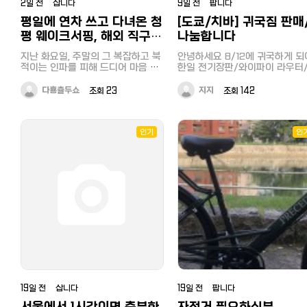
2일 전 삽니다
9일 전 팝니다
평일에 연차 쓰고 다녀온 청
[도쿄/치바] 귀국짐 판매
평 웨이크서핑, 해외 직구
나눔합니다
보드로 즐기면 얼마나 더 짜
지난 화요일, 주말의 그 복잡하고 북
안녕하세요 8/12에 귀국하게 되
릿할까?
적이는 인파를 피해 드디어 마음 맞
한일 전기장판/와이파이 라우터
는 크루들과 함께 청평으로 훌쩍 떠
울 이불/커튼/수납장/전등/드
났습니다. 평일의 청평 강가는 고요
기/빨래 건조대 등 판매,나눔합니
다횽츌두쇼
조회 23
지지
조회 142
하면서도 맑은 기운이 가득해 온전
자세한 내용은 해당 링크에서 확
히 우리만의 시간에 집중하기에 이
&amp;연락 부탁드려요!
보다 더 좋을 수 없었지요. 물살도
잔잔하고 대기 시간도 전혀 없어서
인기
인
평소 눈여겨보던 해외 직구 웨이크
서프보드의 첫 개시를 하기에 완벽
한 타이밍이었습니다. 강바람을 가
르며 물 위를 활주하는 그 짜릿한 해
방감은 일상에서 쌓였던 스트레스를
단숨에 날려주기에 충분했습니다.
요즘은 장비 욕심이 조금씩 생기다
보니 자연스럽게 직구로 눈을 돌리
게 되는데, 청평의 시원한 물줄기 위
에서 나만의 보드를 타는 상상만으
로도 벌써 가슴이 두근거립니다. 이
번 여정에서는 알뜰하게 레저를 즐
기기 위해 미리 알아본 가평빠지패
키지 상품을 선택했는데, 확실히 단
19일 전 삽니다
19일 전 팝니다
품으로 이용할 때보다 비용 부담이