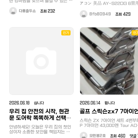
한 강바람을 맞으며 즐길 수 있는 수
アコン 美品 AY-S22DG 6畳
상 레저를 찾는 분들이 정말 많아졌
재작년 제품인데 6조보다 큰 거
어요. 그중에서도 특히 북한강은 서
다횽츌두쇼
조회 232
을 새로 사게 되어 판매합니다. 배송
8fb80949
조회 429
울과 가까우면서도 물결이 잔잔해
료 포함 38000엔입니다. 설치는 구
웨이크서핑을 처음 시작하는 분들에
라시노마켓토에서 업자 저렴한 
게 성지 같은 곳이죠. 사실 처음 시
찾아서 설치하시면 2만엔 전후기
작할 때 가장 고민되는 부분이 바로
문에 가장 저렴하게 에어컨 설치
인기
인
장비나 비용 문제일 텐데, 결론부터
수 있으실 것입니다.
말씀드리면 초보자분들은 몸만 가볍
https://korean.co.jp/life2/
게 가셔도 충분하답니다. 대부분의
sharpguy018@gmail.com,
가평빠지 업체에서는 보드부터 수
08034834557로 연락주세요! 美
트, 구명조끼까지 모든 장비를 완벽
品 SHARP AY-S22DG 202
하게 갖추고 렌탈 서비스를 제공하
製 6畳用 ルームエアコン プラ
고 있거든요. 보통 1회 이용료에 장
비 렌탈비가 포함되어 있는 경우가
クラスター 冷暖房兼用 100V R
많아서 생각보다 부담 없이 즐길 수
高年式 リモコン付 シャープ セ
있어요. 초보자라면 단순히 보드만
レート形エアコン AU-S22DG
빌리는 게 아니라 지상 교육과 수상
一人暮らし 寝室 子供部屋
강습이 포함된 프로그램을 추천드려
113037-1-100 ご覧いただき
요. 웨이크서핑은 줄을 놓고 파도를
がとうございます。 東京板橋区
타는 매력이 있는데, 처음에는 중심
す。取引できる方値引きします
2026.06.18 삽니다
2026.06.14 팝니다
잡는 법부터 차근차근 배워야 안전
気軽にお問い合わせください。
하고 재미있게 즐길 수 있거든요. 강
우리 집 안전의 시작, 현관
골프 스릭슨zx7 7아이
습 비용은 보통 1회 기준 6~8만 원
SHARP製 2024年製ルームエ
문 도어락 똑똑하게 선택하
선이지만, 여러 번 타거나 친구들과
コン AY-S22DGです。 高年式
스릭슨 ZX 7아이언 세트 4번부
함께 이용할 수 있는 가평빠지패키
고 관리하는 방법
デルで、プラズマクラスター搭
P 7아이언 43,000엔 Tour AD
안녕하세요! 오늘은 우리 집의 첫인
지 구성을 선택하면 훨씬 경제적으
AD-85 S 샤프트와 Golf Prid
人気シリーズです。 冷暖房兼用
상이자 소중한 보안을 책임지는 현
로 이용할 수 있어요. 장비 상태가
립이 장착되어 있습니다 그라파
모란봉2호
조회 460 댓글 
イプで、一人暮らしや寝室、子供
관문 도어락에 대해 이야기를 나눠