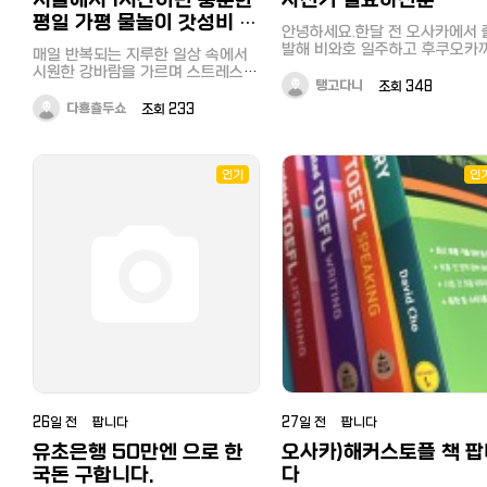
서울에서 1시간이면 충분한
자전거 필요하신분
훨씬 적어서 아주 만족스러웠습니
다. 합리적인 예산 안에서 알차게 놀
평일 가평 물놀이 갓성비 예
안녕하세요.한달 전 오사카에서 출
다 보니 새 보드를 직구하기 위한 비
약 꿀팁
발해 비와호 일주하고 후쿠오카
상금을 조금 더 아낀 듯한 기분마저
매일 반복되는 지루한 일상 속에서
자전거 일주중인 사람입니다. 오
들어 절로 미소가 지어졌습니다. 물
시원한 강바람을 가르며 스트레스를
카에서 21900엔에산 6단기어 
탱고다니
조회 348
놀이를 신나게 즐기고 나면 몸이 노
날려버리고 싶다는 생각, 다들 한 번
자전거 10000엔에 처분합니다. 
곤해지기 마련이라 근처에서 편안하
쯤 해보지 않으셨나요? 활동적인 레
다횽츌두쇼
조회 233
싸게 올릴려다가 일주중에 뒷바
게 쉴 수 있는 장소도 함께 예약해
저를 즐기는 제게 가평빠지 나들이
못이 들어가서 7400엔 주고 바
두는 것이 현명한 선택입니다. 깨끗
는 에너지를 충전하는 최고의 방법
튜브 전부 새걸로 교체한걸 좀 
하고 아늑한 시설을 갖춘 가평빠지
인데, 이번에는 복잡한 주말을 피해
했습니다. 자전거는 한번도 말썽
펜션 덕분에 젖은 옷을 편하게 갈아
평일에 아주 여유롭게 다녀왔습니
인기
인
이 완벽하게 작동합니다. 참고로
입고 따뜻한 온수 샤워를 하며 피로
다. 무엇보다 서울 강남권을 기준으
자전거랑 거의 똑같은 자전거 새
를 빠르게 풀 수 있었습니다. 저녁에
로 차로 1시간 남짓이면 도착할 수
델은 39900엔에 핀매 중이더라
는 강변을 바라보며 바비큐 파티를
있는 압도적인 접근성 덕분에 큰맘
요. 후쿠오카나 기타큐슈에서 직
즐겼는데, 조용히 흐르는 강물을 바
먹지 않아도 오후 시간을 활용해 가
래만 가능합니다. 카톡으로 연락
라보며 마시는 시원한 맥주 한 잔은
볍게 다녀올 수 있다는 점이 가장 매
세요. 카톡아이디 danieltango
그 어떤 고급 레스토랑의 식사보다
력적이었어요. 평일에 방문하면 가
더 깊은 낭만을 선사해 주었습니다.
장 좋은 점은 역시나 인기 있는 놀이
역시 수상레저를 즐길 때는 이동 동
기구를 대기 없이 마음껏 탈 수 있다
선이 짧고 편리한 가평빠지숙박패키
는 사실입니다. 주말이면 북적였을
지 연계 서비스를 활용하는 것이 시
강가가 한산해서 마치 강 전체를 빌
간과 체력을 아끼는 가장 지혜로운
린 듯한 기분이 들기도 하고, 예약할
방법입니다. 평일 하루를 온전히 물
때 평일 할인 혜택을 꼼꼼히 챙기면
위에서 보내고 나니 몸은 묵직하지
훨씬 합리적인 소비가 가능하거든
만 마음만큼은 새 깃털처럼 가볍고
요. 저는 이번에 친구들과 함께 가평
26일 전 팝니다
27일 전 팝니다
상쾌해진 기분이 듭니다. 합리적인
빠지숙박패키지 구성을 미리 살펴보
유초은행 50만엔 으로 한
오사카)해커스토플 책 팝
비용으로 수상 스포츠부터 아늑한
고 예약했는데, 이동 거리가 짧으니
잠자리까지 해결해 준 가평빠지에서
체력 소모가 적어 도착하자마자 바
국돈 구합니다.
다