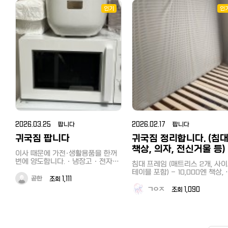
크고요 3달 21000원으로 판매하고
하셔야 하고 현금만 받습니다. 
있어요~!
메구로구입니다. 사실분은 이메
인기
인
http://pf.kakao.com/_LkTxon
연락주세요
여기로 문의주시면 바로 연결해드리
noaberry88@gmail.com
니 연락주시면됩니다~!
2026.03.25 팝니다
2026.02.17 팝니다
귀국짐 팝니다
귀국짐 정리합니다. (침대
책상, 의자, 전신거울 등)
이사 때문에 가전·생활용품을 한꺼
번에 양도합니다. · 냉장고 · 전자레
침대 프레임 (매트리스 2개, 사
인지 · 전기밥솥 · 식기, 조미료 등
테이블 포함) - 10,000엔 책상, 회
총 2000엔입니다. 3월 31일까지 직
곧한
조회 1,111
전식 의자 (책상 위 책꽂이 포함)
접 찾아오실 수 있는 분을 우선으로
-5,000엔 전체 구매시, 전신거울
ㄱㅇㅈ
조회 1,090
합니다. 가능한 한 빨리 올 수 있는
무료 위치는 교토 사쿄구, 이와쿠라
분 부탁드립니다. 引っ越しのため、
역 부근입니다. 판매 기간: 2월 19일
家電・生活用品まとめてお譲りし
(목)~2월 21일(토) 문의는 이쪽으로
ます。 ・冷蔵庫 ・電子レンジ ・
부탁드립니다. 카카오톡 오픈채팅