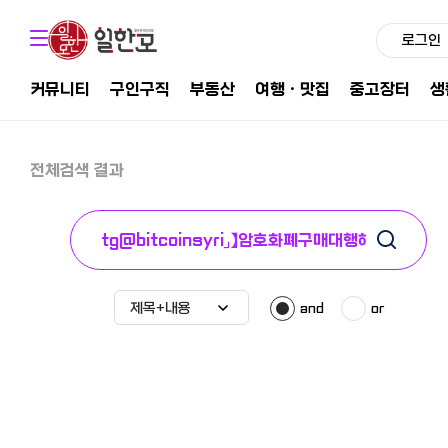
로그인
커뮤니티
구인구직
부동산
여행ㆍ맛집
중고장터
생
전체검색 결과
and
or