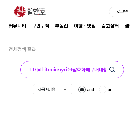
로그인
커뮤니티
구인구직
부동산
여행ㆍ맛집
중고장터
생
전체검색 결과
and
or