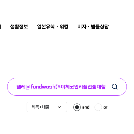
터
생활정보
일본유학ㆍ워킹
비자ㆍ법률상담
and
or