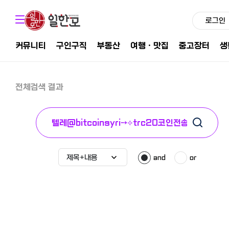
로그인
커뮤니티
구인구직
부동산
여행ㆍ맛집
중고장터
생
전체검색 결과
and
or