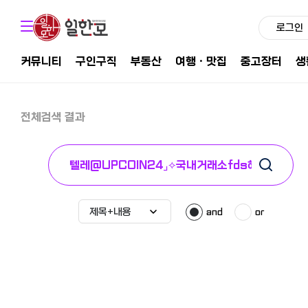
로그인
커뮤니티
구인구직
부동산
여행ㆍ맛집
중고장터
생
전체검색 결과
and
or