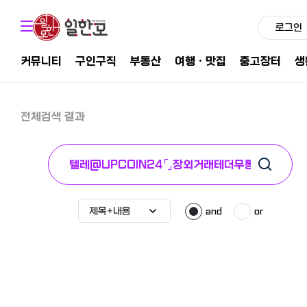
로그인
커뮤니티
구인구직
부동산
여행ㆍ맛집
중고장터
생
전체검색 결과
and
or