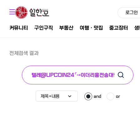
로그인
커뮤니티
구인구직
부동산
여행ㆍ맛집
중고장터
생
전체검색 결과
and
or